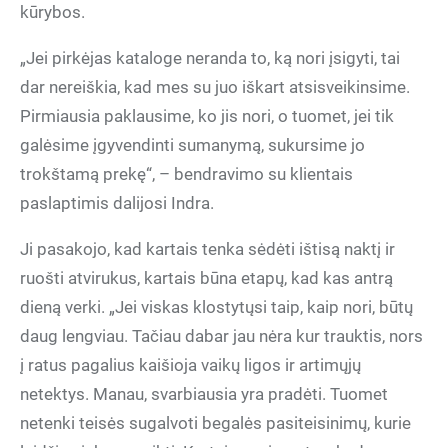
kūrybos.
„Jei pirkėjas kataloge neranda to, ką nori įsigyti, tai
dar nereiškia, kad mes su juo iškart atsisveikinsime.
Pirmiausia paklausime, ko jis nori, o tuomet, jei tik
galėsime įgyvendinti sumanymą, sukursime jo
trokštamą prekę“, – bendravimo su klientais
paslaptimis dalijosi Indra.
Ji pasakojo, kad kartais tenka sėdėti ištisą naktį ir
ruošti atvirukus, kartais būna etapų, kad kas antrą
dieną verki. „Jei viskas klostytųsi taip, kaip nori, būtų
daug lengviau. Tačiau dabar jau nėra kur trauktis, nors
į ratus pagalius kaišioja vaikų ligos ir artimųjų
netektys. Manau, svarbiausia yra pradėti. Tuomet
netenki teisės sugalvoti begalės pasiteisinimų, kurie