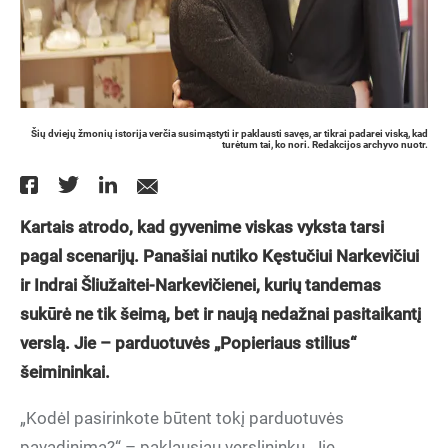
Šių dviejų žmonių istorija verčia susimąstyti ir paklausti savęs, ar tikrai padarei viską, kad
turėtum tai, ko nori. Redakcijos archyvo nuotr.
Kartais atrodo, kad gyvenime viskas vyksta tarsi
pagal scenarijų. Panašiai nutiko Kęstučiui Narkevičiui
ir Indrai Šliužaitei-Narkevičienei, kurių tandemas
sukūrė ne tik šeimą, bet ir naują nedažnai pasitaikantį
verslą. Jie – parduotuvės „Popieriaus stilius“
šeimininkai.
„Kodėl pasirinkote būtent tokį parduotuvės
pavadinimą?“ – paklausiau verslininkų. Jie