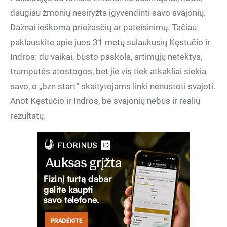
daugiau žmonių nesiryžta įgyvendinti savo svajonių.
Dažnai ieškoma priežasčių ar pateisinimų. Tačiau
paklauskite apie juos 31 metų sulaukusių Kęstučio ir
Indros: du vaikai, būsto paskola, artimųjų netektys,
trumputės atostogos, bet jie vis tiek atkakliai siekia
savo, o „bzn start“ skaitytojams linki nenustoti svajoti.
Anot Kęstučio ir Indros, be svajonių nebus ir realių
rezultatų.