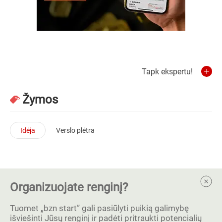
Tapk ekspertu!
Žymos
Idėja
Verslo plėtra
Organizuojate renginį?
Tuomet „bzn start” gali pasiūlyti puikią galimybę
išviešinti Jūsų renginį ir padėti pritraukti potencialių