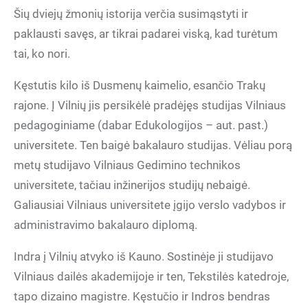
Šių dviejų žmonių istorija verčia susimąstyti ir
paklausti savęs, ar tikrai padarei viską, kad turėtum
tai, ko nori.
Kęstutis kilo iš Dusmenų kaimelio, esančio Trakų
rajone. Į Vilnių jis persikėlė pradėjęs studijas Vilniaus
pedagoginiame (dabar Edukologijos – aut. past.)
universitete. Ten baigė bakalauro studijas. Vėliau porą
metų studijavo Vilniaus Gedimino technikos
universitete, tačiau inžinerijos studijų nebaigė.
Galiausiai Vilniaus universitete įgijo verslo vadybos ir
administravimo bakalauro diplomą.
Indra į Vilnių atvyko iš Kauno. Sostinėje ji studijavo
Vilniaus dailės akademijoje ir ten, Tekstilės katedroje,
tapo dizaino magistre. Kęstučio ir Indros bendras