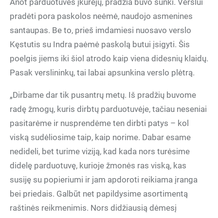
Anot parduotuvės įkūrėjų, pradžia buvo sunki. Verslui
pradėti pora paskolos neėmė, naudojo asmenines
santaupas. Be to, prieš imdamiesi nuosavo verslo
Kęstutis su Indra paėmė paskolą butui įsigyti. Šis
poelgis jiems iki šiol atrodo kaip viena didesnių klaidų.
Pasak verslininkų, tai labai apsunkina verslo plėtrą.
„Dirbame dar tik pusantrų metų. Iš pradžių buvome
radę žmogų, kuris dirbtų parduotuvėje, tačiau neseniai
pasitarėme ir nusprendėme ten dirbti patys – kol
viską sudėliosime taip, kaip norime. Dabar esame
nedideli, bet turime viziją, kad kada nors turėsime
didelę parduotuvę, kurioje žmonės ras viską, kas
susiję su popieriumi ir jam apdoroti reikiama įranga
bei priedais. Galbūt net papildysime asortimentą
raštinės reikmenimis. Nors didžiausią dėmesį