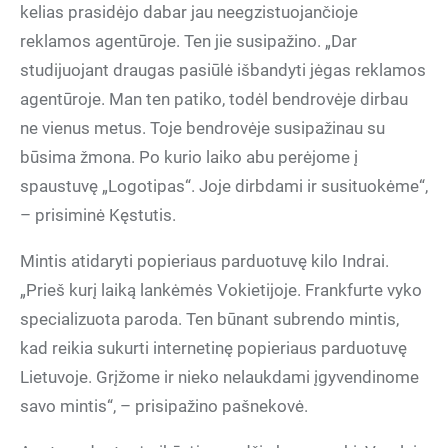
kelias prasidėjo dabar jau neegzistuojančioje
reklamos agentūroje. Ten jie susipažino. „Dar
studijuojant draugas pasiūlė išbandyti jėgas reklamos
agentūroje. Man ten patiko, todėl bendrovėje dirbau
ne vienus metus. Toje bendrovėje susipažinau su
būsima žmona. Po kurio laiko abu perėjome į
spaustuvę „Logotipas“. Joje dirbdami ir susituokėme“,
– prisiminė Kęstutis.
Mintis atidaryti popieriaus parduotuvę kilo Indrai.
„Prieš kurį laiką lankėmės Vokietijoje. Frankfurte vyko
specializuota paroda. Ten būnant subrendo mintis,
kad reikia sukurti internetinę popieriaus parduotuvę
Lietuvoje. Grįžome ir nieko nelaukdami įgyvendinome
savo mintis“, – prisipažino pašnekovė.