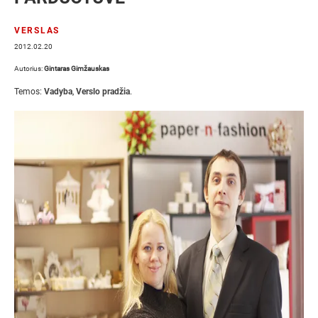
VERSLAS
2012.02.20
Autorius:
Gintaras Gimžauskas
Temos:
Vadyba
,
Verslo pradžia
.