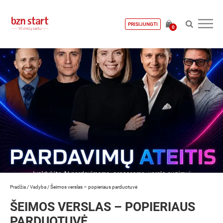
PRISIJUNGTI
0
Pradžia
/
Vadyba
/
Šeimos verslas – popieriaus parduotuvė
ŠEIMOS VERSLAS – POPIERIAUS
PARDUOTUVĖ