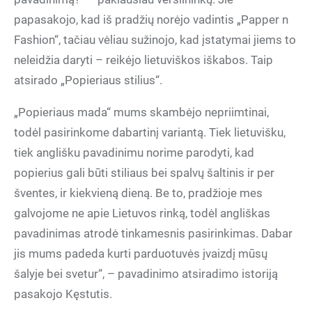
papasakojo, kad iš pradžių norėjo vadintis „Papper n
Fashion“, tačiau vėliau sužinojo, kad įstatymai jiems to
neleidžia daryti – reikėjo lietuviškos iškabos. Taip
atsirado „Popieriaus stilius“.
„Popieriaus mada“ mums skambėjo nepriimtinai,
todėl pasirinkome dabartinį variantą. Tiek lietuvišku,
tiek anglišku pavadinimu norime parodyti, kad
popierius gali būti stiliaus bei spalvų šaltinis ir per
šventes, ir kiekvieną dieną. Be to, pradžioje mes
galvojome ne apie Lietuvos rinką, todėl angliškas
pavadinimas atrodė tinkamesnis pasirinkimas. Dabar
jis mums padeda kurti parduotuvės įvaizdį mūsų
šalyje bei svetur“, – pavadinimo atsiradimo istoriją
pasakojo Kęstutis.