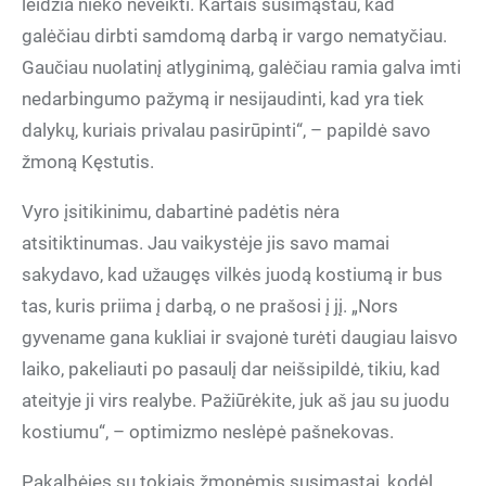
leidžia nieko neveikti. Kartais susimąstau, kad
galėčiau dirbti samdomą darbą ir vargo nematyčiau.
Gaučiau nuolatinį atlyginimą, galėčiau ramia galva imti
nedarbingumo pažymą ir nesijaudinti, kad yra tiek
dalykų, kuriais privalau pasirūpinti“, – papildė savo
žmoną Kęstutis.
Vyro įsitikinimu, dabartinė padėtis nėra
atsitiktinumas. Jau vaikystėje jis savo mamai
sakydavo, kad užaugęs vilkės juodą kostiumą ir bus
tas, kuris priima į darbą, o ne prašosi į jį. „Nors
gyvename gana kukliai ir svajonė turėti daugiau laisvo
laiko, pakeliauti po pasaulį dar neišsipildė, tikiu, kad
ateityje ji virs realybe. Pažiūrėkite, juk aš jau su juodu
kostiumu“, – optimizmo neslėpė pašnekovas.
Pakalbėjęs su tokiais žmonėmis susimąstai, kodėl