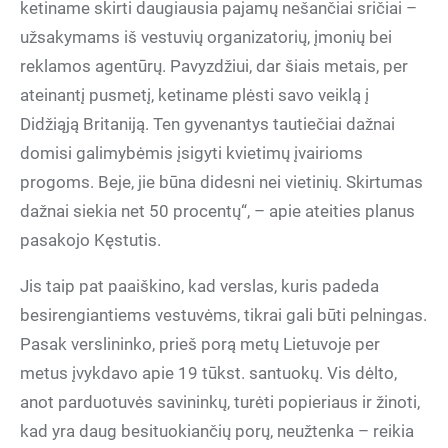
ketiname skirti daugiausia pajamų nešančiai sričiai –
užsakymams iš vestuvių organizatorių, įmonių bei
reklamos agentūrų. Pavyzdžiui, dar šiais metais, per
ateinantį pusmetį, ketiname plėsti savo veiklą į
Didžiąją Britaniją. Ten gyvenantys tautiečiai dažnai
domisi galimybėmis įsigyti kvietimų įvairioms
progoms. Beje, jie būna didesni nei vietinių. Skirtumas
dažnai siekia net 50 procentų“, – apie ateities planus
pasakojo Kęstutis.
Jis taip pat paaiškino, kad verslas, kuris padeda
besirengiantiems vestuvėms, tikrai gali būti pelningas.
Pasak verslininko, prieš porą metų Lietuvoje per
metus įvykdavo apie 19 tūkst. santuokų. Vis dėlto,
anot parduotuvės savininkų, turėti popieriaus ir žinoti,
kad yra daug besituokiančių porų, neužtenka – reikia