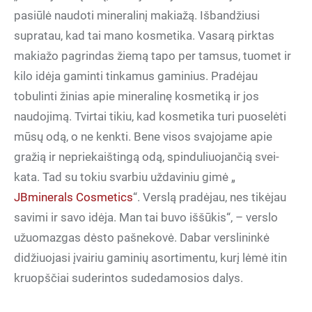
pasiūlė naudoti mineralinį makiažą. Išbandžiusi
supratau, kad tai mano kosmetika. Vasarą pirktas
makiažo pagrindas žiemą tapo per tamsus, tuomet ir
kilo idėja gaminti tinkamus gaminius. Pradėjau
tobulinti žinias apie mineralinę kosmetiką ir jos
naudojimą. Tvirtai tikiu, kad kosmetika turi puoselėti
mūsų odą, o ne kenkti. Bene visos svajojame apie
gražią ir nepriekaištingą odą, spinduliuojančią svei-
kata. Tad su tokiu svarbiu uždaviniu gimė „
JBminerals Cosmetics
“. Verslą pradėjau, nes tikėjau
savimi ir savo idėja. Man tai buvo iššūkis“, – verslo
užuomazgas dėsto pašnekovė. Dabar verslininkė
didžiuojasi įvairiu gaminių asortimentu, kurį lėmė itin
kruopščiai suderintos sudedamosios dalys.