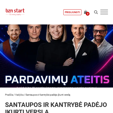
PRISIJUNGTI
0
Pradžia
/
Vadyba
/
Santaupos ir kantrybė padėjo įkurti verslą
SANTAUPOS IR KANTRYBĖ PADĖJO
ĮKURTI VERSLĄ