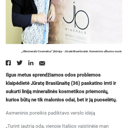
„JBminerals Cosmetics“ įkūrėja - Jūratė Brasiūnaitė. Asmeninio albumo nuotr.
Ilgus metus sprendžiamos odos problemos
klaipėdietė Jūratę Brasiūnaitę (36) paskatino imti ir
sukurti liniją mineralinės kosmetikos priemonių,
kurios būtų ne tik malonios odai, bet ir ją puoselėtų.
Asmeninis poreikis padiktavo verslo idėją
„Turint jautrią odą, vienoje Italijos vaistinėje man