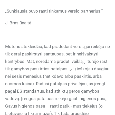
„Sunkiausia buvo rasti tinkamus verslo partnerius.“
J. Brasiūnaitė
Moteris atskleidžia, kad pradedant verslą jai reikėjo ne
tik gerai paskirstyti santaupas, bet ir neišvaistyti
kantrybės. Mat, norėdama pradėti veiklą, ji turėjo rasti
tik gamybos paskirties patalpas. „Jų ieškojau daugiau
nei šešis mėnesius (netikdavo arba paskirtis, arba
nuomos kaina). Radusi patalpas privalėjau jas įrengti
pagal ES standartus, kad atitiktų geros gamybos
vadovą. Įrengus patalpas reikėjo gauti higienos pasą.
Gavus higienos pasą – rasti patiki- mus tiekėjus (o
Lietuvoje jų tikrai mažai). Tik tada prasidėjo