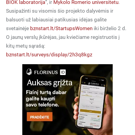
BIOK laboratorija
“, ir
Mykolo Romerio universitetu
.
Susipažinti su visomis šio projekto dalyvėmis ir
balsuoti už labiausiai patikusias idėjas galite
svetainėje
bznstart.lt/StartupsWomen
iki birželio 2 d.
O jaunų verslų įkūrėjas, jau kviečiame registruotis į
kitų metų sąrašą:
bznstart.lt/surveys/display/2h3q8kgz