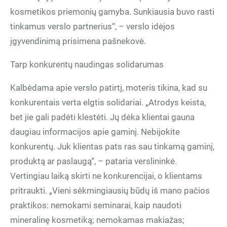
kosmetikos priemonių gamyba. Sunkiausia buvo rasti
tinkamus verslo partnerius“, – verslo idėjos
įgyvendinimą prisimena pašnekovė.
Tarp konkurentų naudingas solidarumas
Kalbėdama apie verslo patirtį, moteris tikina, kad su
konkurentais verta elgtis solidariai. „Atrodys keista,
bet jie gali padėti klestėti. Jų dėka klientai gauna
daugiau informacijos apie gaminį. Nebijokite
konkurentų. Juk klientas pats ras sau tinkamą gaminį,
produktą ar paslaugą“, – pataria verslininkė.
Vertingiau laiką skirti ne konkurencijai, o klientams
pritraukti. „Vieni sėkmingiausių būdų iš mano pačios
praktikos: nemokami seminarai, kaip naudoti
mineralinę kosmetiką; nemokamas makiažas;