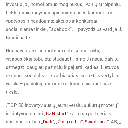
investicija į nemokamus mėginukus; įvairių straipsnių,
tinklaraščių rašymas apie mineralinės kosmetikos
ypatybes ir naudojimą; akcijos ir konkursai
socialiniame tinkle „Facebook“, – pavyzdžius vardija J.
Brasiūnaitė.
Nuosavas verslas moteriai suteikė galimybę
visapusiškai tobulėti: studijuoti, išmokti naujų dalykų,
užmegzti daugiau pažinčių ir pajusti, kad esi Lietuvos
ekonomikos dalis. O svarbiausios išmoktos vertybės
versle – pasitikėjimas ir atkaklumas siekiant savo
tikslo.
„TOP 50 inovatyviausių jaunų verslų, sukurtų moterų”
iniciatyvos ėmėsi „
BZN start
“ kartu su partneriais:
naujienų portalu „
Delfi
“, „
Žinių radiju
“„
Swedbank
“, AB, „