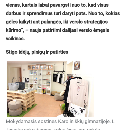
vienas, kartais labai pavargsti nuo to, kad visus
darbus ir sprendimus turi daryti pats. Nuo to, kokias
gėles laikyti ant palangės, iki verslo strategijos
kūrimo“, – nauja patirtimi dalijasi verslo ėmęsis
vaikinas.
Stigo idėjų, pinigų ir patirties
Mokydamasis sostinės Karoliniškių gimnazijoje, L.
Jasaitis sako žinojęs, kokių žinių jam reikės