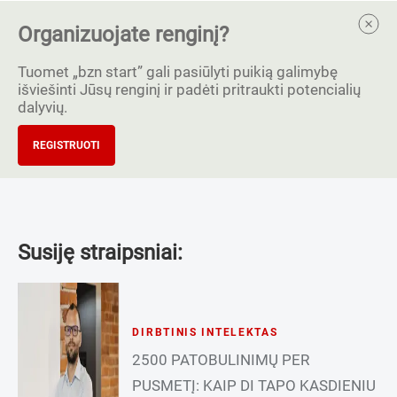
Organizuojate renginį?
Tuomet „bzn start” gali pasiūlyti puikią galimybę
išviešinti Jūsų renginį ir padėti pritraukti potencialių
dalyvių.
REGISTRUOTI
Susiję straipsniai:
DIRBTINIS INTELEKTAS
2500 PATOBULINIMŲ PER
PUSMETĮ: KAIP DI TAPO KASDIENIU