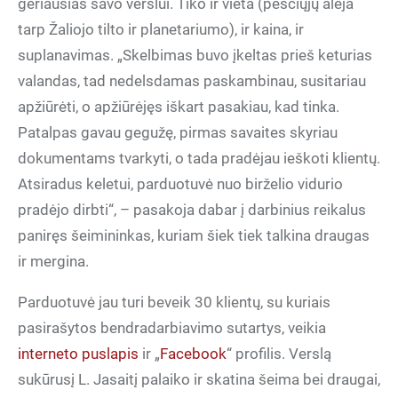
geriausias savo verslui. Tiko ir vieta (pėsčiųjų alėja
tarp Žaliojo tilto ir planetariumo), ir kaina, ir
suplanavimas. „Skelbimas buvo įkeltas prieš keturias
valandas, tad nedelsdamas paskambinau, susitariau
apžiūrėti, o apžiūrėjęs iškart pasakiau, kad tinka.
Patalpas gavau gegužę, pirmas savaites skyriau
dokumentams tvarkyti, o tada pradėjau ieškoti klientų.
Atsiradus keletui, parduotuvė nuo birželio vidurio
pradėjo dirbti“, – pasakoja dabar į darbinius reikalus
paniręs šeimininkas, kuriam šiek tiek talkina draugas
ir mergina.
Parduotuvė jau turi beveik 30 klientų, su kuriais
pasirašytos bendradarbiavimo sutartys, veikia
interneto puslapis
ir „
Facebook
“ profilis. Verslą
sukūrusį L. Jasaitį palaiko ir skatina šeima bei draugai,