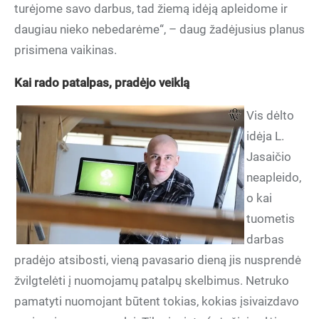
turėjome savo darbus, tad žiemą idėją apleidome ir
daugiau nieko nebedarėme“, – daug žadėjusius planus
prisimena vaikinas.
Kai rado patalpas, pradėjo veiklą
Vis dėlto
idėja L.
Jasaičio
neapleido,
o kai
tuometis
darbas
pradėjo atsibosti, vieną pavasario dieną jis nusprendė
žvilgtelėti į nuomojamų patalpų skelbimus. Netruko
pamatyti nuomojant būtent tokias, kokias įsivaizdavo