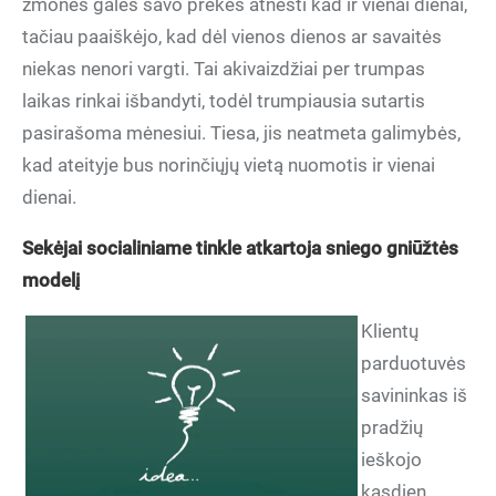
žmonės galės savo prekes atnešti kad ir vienai dienai,
tačiau paaiškėjo, kad dėl vienos dienos ar savaitės
niekas nenori vargti. Tai akivaizdžiai per trumpas
laikas rinkai išbandyti, todėl trumpiausia sutartis
pasirašoma mėnesiui. Tiesa, jis neatmeta galimybės,
kad ateityje bus norinčiųjų vietą nuomotis ir vienai
dienai.
Sekėjai socialiniame tinkle atkartoja sniego gniūžtės
modelį
Klientų
parduotuvės
savininkas iš
pradžių
ieškojo
kasdien