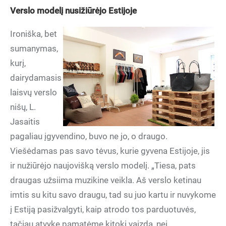
Verslo modelį nusižiūrėjo Estijoje
Ironiška, bet
sumanymas,
kurį,
dairydamasis
laisvų verslo
nišų, L.
Jasaitis
pagaliau įgyvendino, buvo ne jo, o draugo.
Viešėdamas pas savo tėvus, kurie gyvena Estijoje, jis
ir nužiūrėjo naujovišką verslo modelį. „Tiesa, pats
draugas užsiima muzikine veikla. Aš verslo ketinau
imtis su kitu savo draugu, tad su juo kartu ir nuvykome
į Estiją pasižvalgyti, kaip atrodo tos parduotuvės,
tačiau atvykę pamatėme kitokį vaizdą, nei