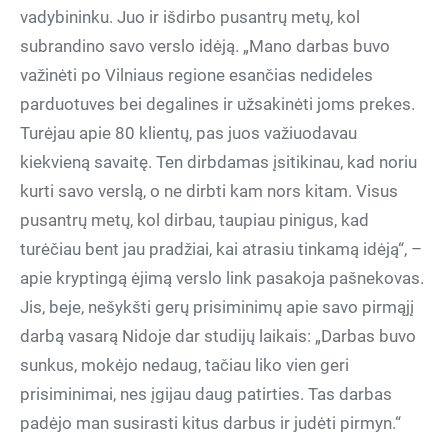
vadybininku. Juo ir išdirbo pusantrų metų, kol
subrandino savo verslo idėją. „Mano darbas buvo
važinėti po Vilniaus regione esančias nedideles
parduotuves bei degalines ir užsakinėti joms prekes.
Turėjau apie 80 klientų, pas juos važiuodavau
kiekvieną savaitę. Ten dirbdamas įsitikinau, kad noriu
kurti savo verslą, o ne dirbti kam nors kitam. Visus
pusantrų metų, kol dirbau, taupiau pinigus, kad
turėčiau bent jau pradžiai, kai atrasiu tinkamą idėją“, –
apie kryptingą ėjimą verslo link pasakoja pašnekovas.
Jis, beje, nešykšti gerų prisiminimų apie savo pirmąjį
darbą vasarą Nidoje dar studijų laikais: „Darbas buvo
sunkus, mokėjo nedaug, tačiau liko vien geri
prisiminimai, nes įgijau daug patirties. Tas darbas
padėjo man susirasti kitus darbus ir judėti pirmyn.“