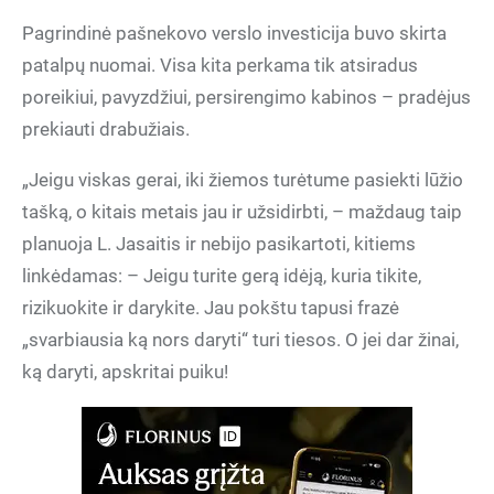
Pagrindinė pašnekovo verslo investicija buvo skirta
patalpų nuomai. Visa kita perkama tik atsiradus
poreikiui, pavyzdžiui, persirengimo kabinos – pradėjus
prekiauti drabužiais.
„Jeigu viskas gerai, iki žiemos turėtume pasiekti lūžio
tašką, o kitais metais jau ir užsidirbti, – maždaug taip
planuoja L. Jasaitis ir nebijo pasikartoti, kitiems
linkėdamas: – Jeigu turite gerą idėją, kuria tikite,
rizikuokite ir darykite. Jau pokštu tapusi frazė
„svarbiausia ką nors daryti“ turi tiesos. O jei dar žinai,
ką daryti, apskritai puiku!