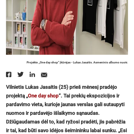
Projekto „One day shop“ įkūrėjas - Lukas Jasaitis. Asmeninio albumo nuotr.
Vilnietis Lukas Jasaitis (25) prieš mėnesį pradėjo
projektą „
One day shop
“. Tai prekių ekspozicijos ir
pardavimo vieta, kurioje jaunas verslas gali sutaupyti
nuomos ir pardavėjo išlaikymo sąnaudas.
Džiūgaudamas dėl to, kad ryžosi pradėti, jis pabrėžia
ir tai, kad būti savo idėjos šeimininku labai sunku. „Esi