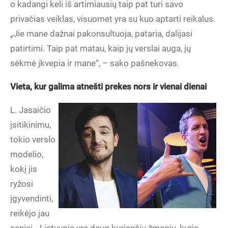
o kadangi keli iš artimiausių taip pat turi savo
privačias veiklas, visuomet yra su kuo aptarti reikalus.
„Jie mane dažnai pakonsultuoja, pataria, dalijasi
patirtimi. Taip pat matau, kaip jų verslai auga, jų
sėkmė įkvepia ir mane“, – sako pašnekovas.
Vieta, kur galima atnešti prekes nors ir vienai dienai
L. Jasaičio
įsitikinimu,
tokio verslo
modelio,
kokį jis
ryžosi
įgyvendinti,
reikėjo jau