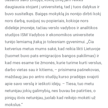
daugiausia stojant į universitetą, tad į tuos dalykus ir
buvo susitelkęs. Baigęs mokyklą jis norėjo dirbti kokį
nors darbą, susijusį su popieriais, kokioje nors
didelėje įmonėje, tačiau verslo vadybos ir analitikos
studijos ISM Vadybos ir ekonomikos universitete
turėjo lemiamą įtaką jo tolesniam gyvenimui. „Čia
ketverius metus mums sakė, kad reikia likti Lietuvoje
(tuomet buvo pats emigracijos bangos pakilimas) ir
kad mes esame tie žmonės, kurie turime kurti verslus,
darbo vietas sau ir kitiems, – prisimena pašnekovas,
maždaug jau po antro studijų kurso pradėjęs svajoti
apie savo verslą ir ieškoti idėjų. – Tiesa, tuo metu
neturėjau jokių galimybių, nes buvau be patirties, o
pinigų išvis neturėjau, juolab kad reikėjo mokėti už
mokslus.“