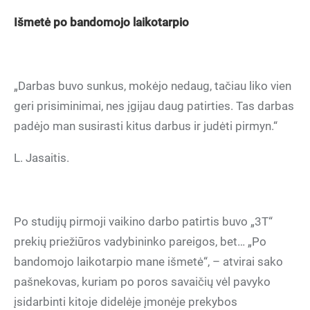
Išmetė po bandomojo laikotarpio
„Darbas buvo sunkus, mokėjo nedaug, tačiau liko vien
geri prisiminimai, nes įgijau daug patirties. Tas darbas
padėjo man susirasti kitus darbus ir judėti pirmyn.“
L. Jasaitis.
Po studijų pirmoji vaikino darbo patirtis buvo „3T“
prekių priežiūros vadybininko pareigos, bet… „Po
bandomojo laikotarpio mane išmetė“, – atvirai sako
pašnekovas, kuriam po poros savaičių vėl pavyko
įsidarbinti kitoje didelėje įmonėje prekybos