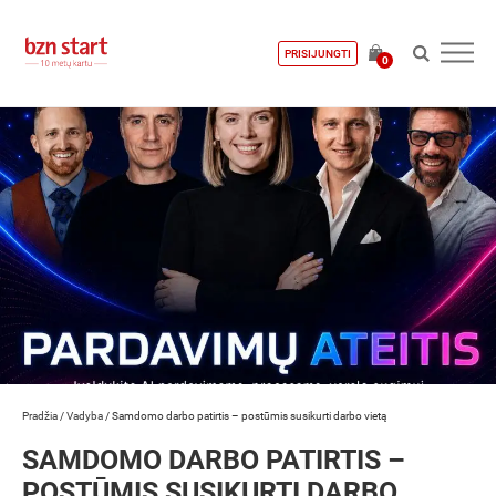
PRISIJUNGTI
0
Pradžia
/
Vadyba
/
Samdomo darbo patirtis – postūmis susikurti darbo vietą
SAMDOMO DARBO PATIRTIS –
POSTŪMIS SUSIKURTI DARBO