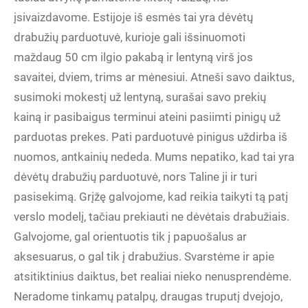
įsivaizdavome. Estijoje iš esmės tai yra dėvėtų
drabužių parduotuvė, kurioje gali išsinuomoti
maždaug 50 cm ilgio pakabą ir lentyną virš jos
savaitei, dviem, trims ar mėnesiui. Atneši savo daiktus,
susimoki mokestį už lentyną, surašai savo prekių
kainą ir pasibaigus terminui ateini pasiimti pinigų už
parduotas prekes. Pati parduotuvė pinigus uždirba iš
nuomos, antkainių nededa. Mums nepatiko, kad tai yra
dėvėtų drabužių parduotuvė, nors Taline ji ir turi
pasisekimą. Grįžę galvojome, kad reikia taikyti tą patį
verslo modelį, tačiau prekiauti ne dėvėtais drabužiais.
Galvojome, gal orientuotis tik į papuošalus ar
aksesuarus, o gal tik į drabužius. Svarstėme ir apie
atsitiktinius daiktus, bet realiai nieko nenusprendėme.
Neradome tinkamų patalpų, draugas truputį dvejojo,