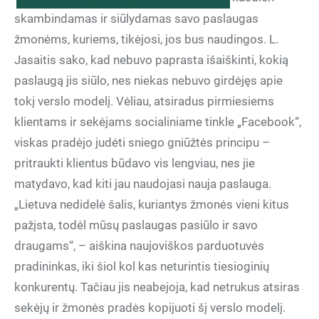
skambindamas ir siūlydamas savo paslaugas
žmonėms, kuriems, tikėjosi, jos bus naudingos. L.
Jasaitis sako, kad nebuvo paprasta išaiškinti, kokią
paslaugą jis siūlo, nes niekas nebuvo girdėjęs apie
tokį verslo modelį. Vėliau, atsiradus pirmiesiems
klientams ir sekėjams socialiniame tinkle „Facebook“,
viskas pradėjo judėti sniego gniūžtės principu –
pritraukti klientus būdavo vis lengviau, nes jie
matydavo, kad kiti jau naudojasi nauja paslauga.
„Lietuva nedidelė šalis, kuriantys žmonės vieni kitus
pažįsta, todėl mūsų paslaugas pasiūlo ir savo
draugams“, – aiškina naujoviškos parduotuvės
pradininkas, iki šiol kol kas neturintis tiesioginių
konkurentų. Tačiau jis neabejoja, kad netrukus atsiras
sekėjų ir žmonės pradės kopijuoti šį verslo modelį.