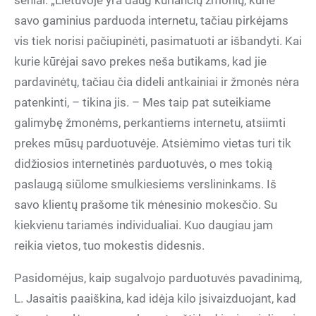
seniai. „Lietuvoje yra daug kuriančių žmonių, kurie
savo gaminius parduoda internetu, tačiau pirkėjams
vis tiek norisi pačiupinėti, pasimatuoti ar išbandyti. Kai
kurie kūrėjai savo prekes neša butikams, kad jie
pardavinėtų, tačiau čia dideli antkainiai ir žmonės nėra
patenkinti, – tikina jis. – Mes taip pat suteikiame
galimybę žmonėms, perkantiems internetu, atsiimti
prekes mūsų parduotuvėje. Atsiėmimo vietas turi tik
didžiosios internetinės parduotuvės, o mes tokią
paslaugą siūlome smulkiesiems verslininkams. Iš
savo klientų prašome tik mėnesinio mokesčio. Su
kiekvienu tariamės individualiai. Kuo daugiau jam
reikia vietos, tuo mokestis didesnis.
Pasidomėjus, kaip sugalvojo parduotuvės pavadinimą,
L. Jasaitis paaiškina, kad idėja kilo įsivaizduojant, kad