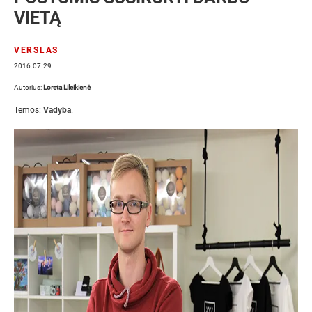
VIETĄ
VERSLAS
2016.07.29
Autorius:
Loreta Lileikienė
Temos:
Vadyba
.