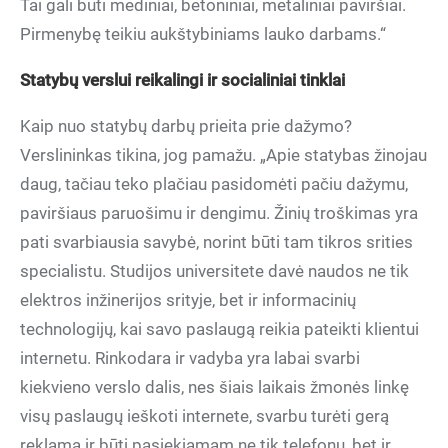
Tai gali būti mediniai, betoniniai, metaliniai paviršiai.
Pirmenybę teikiu aukštybiniams lauko darbams.“
Statybų verslui reikalingi ir socialiniai tinklai
Kaip nuo statybų darbų prieita prie dažymo?
Verslininkas tikina, jog pamažu. „Apie statybas žinojau
daug, tačiau teko plačiau pasidomėti pačiu dažymu,
paviršiaus paruošimu ir dengimu. Žinių troškimas yra
pati svarbiausia savybė, norint būti tam tikros srities
specialistu. Studijos universitete davė naudos ne tik
elektros inžinerijos srityje, bet ir informacinių
technologijų, kai savo paslaugą reikia pateikti klientui
internetu. Rinkodara ir vadyba yra labai svarbi
kiekvieno verslo dalis, nes šiais laikais žmonės linkę
visų paslaugų ieškoti internete, svarbu turėti gerą
reklamą ir būti pasiekiamam ne tik telefonu, bet ir