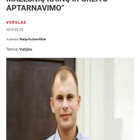
APTARNAVIMO“
VERSLAS
2015.02.25
Autorius:
Marija Rudzevičiūtė
Temos:
Vadyba
.