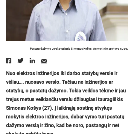
Pastatų dažymo verslą turintis Simonas Košys. Asmeninio archyvo nuotr.
Nuo elektros inžinerijos iki darbo statybų versle ir
vėliau…. nuosavo verslo. Tačiau ne inžinerijos ar
statybų, o pastatų dažymo. Tokia veiklos tėkme ir jau
trejus metus veikiančiu verslu džiaugiasi tauragiškis
Simonas Košys (27). Į laikinąją sostinę atvykęs
mokytis elektros inžinerijos, dabar vyras turi pastatų
dažymo verslą ir žino, kad be noro, pastangų ir net