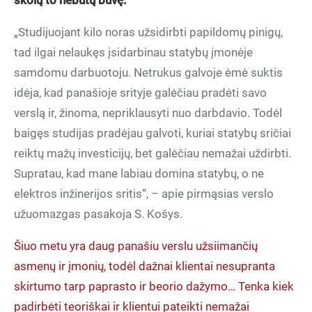
skolų to nebūtų buvę.
„Studijuojant kilo noras užsidirbti papildomų pinigų,
tad ilgai nelaukęs įsidarbinau statybų įmonėje
samdomu darbuotoju. Netrukus galvoje ėmė suktis
idėja, kad panašioje srityje galėčiau pradėti savo
verslą ir, žinoma, nepriklausyti nuo darbdavio. Todėl
baigęs studijas pradėjau galvoti, kuriai statybų sričiai
reiktų mažų investicijų, bet galėčiau nemažai uždirbti.
Supratau, kad mane labiau domina statybų, o ne
elektros inžinerijos sritis“, – apie pirmąsias verslo
užuomazgas pasakoja S. Košys.
Šiuo metu yra daug panašiu verslu užsiimančių
asmenų ir įmonių, todėl dažnai klientai nesupranta
skirtumo tarp paprasto ir beorio dažymo… Tenka kiek
padirbėti teoriškai ir klientui pateikti nemažai