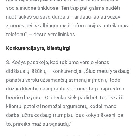
socialiniuose tinkluose. Ten taip pat galima sudėti
nuotraukas su savo darbais. Tai daug labiau sužavi
žmones nei iškalbingumas ir informacijos pateikimas
telefonu“, – dėsto verslininkas.
Konkurencija yra, klientų irgi
S. Košys pasakoja, kad tokiame versle vienas
didžiausių iššūkių – konkurencija: „Šiuo metu yra daug
panašiu verslu užsiimančių asmenų ir įmonių, todėl
dažnai klientai nesupranta skirtumo tarp paprasto ir
beorio dažymo… Čia tenka kiek padirbėti teoriškai ir
klientui pateikti nemažai argumentų, kodėl mano
darbai užtruks daug trumpiau, bus kokybiškesni, be
to, prireiks mažiau sąnaudų.“