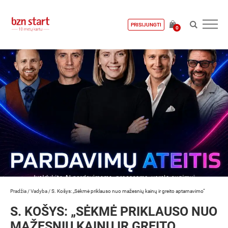
PRISIJUNGTI
0
Pradžia
/
Vadyba
/
S. Košys: „Sėkmė priklauso nuo mažesnių kainų ir greito aptarnavimo“
S. KOŠYS: „SĖKMĖ PRIKLAUSO NUO
MAŽESNIŲ KAINŲ IR GREITO