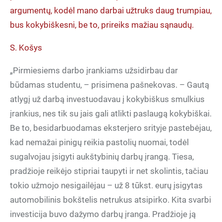
argumentų, kodėl mano darbai užtruks daug trumpiau,
bus kokybiškesni, be to, prireiks mažiau sąnaudų.
S. Košys
„Pirmiesiems darbo įrankiams užsidirbau dar
būdamas studentu, – prisimena pašnekovas. – Gautą
atlygį už darbą investuodavau į kokybiškus smulkius
įrankius, nes tik su jais gali atlikti paslaugą kokybiškai.
Be to, besidarbuodamas eksterjero srityje pastebėjau,
kad nemažai pinigų reikia pastolių nuomai, todėl
sugalvojau įsigyti aukštybinių darbų įrangą. Tiesa,
pradžioje reikėjo stipriai taupyti ir net skolintis, tačiau
tokio užmojo nesigailėjau – už 8 tūkst. eurų įsigytas
automobilinis bokštelis netrukus atsipirko. Kita svarbi
investicija buvo dažymo darbų įranga. Pradžioje ją