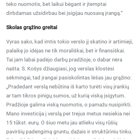
teko nuomotis, bet laikui bėgant ir įtemptai
dirbdamas užsidirbau bei įsigijau nuosavą įrangą.“
Skolas grąžino greitai
Vyras sako, kad imtis tokio verslo jį skatino ir artimieji,
palaikę jo idėjas ne tik morališkai, bet ir finansiškai.
Tai jam labai padėjo darbų pradžioje, o dabar nėra
našta. S. Košys džiaugiasi, jog verslas klostėsi
sėkmingai, tad įrangai pasiskolintas lėšas jau grąžino:
„Pradedant verslą nebūtina iš karto turėti visų įrankių
ar tam tikros pinigų sumos, už kurią viską įsigytum.
Pradžioje galima viską nuomotis, o pamažu nusipirkti.
Mano investicija į verslą per trejus metus nesiekia nei
15 tūkst. eurų. O šiuo metu jau atlieku visų rūšių
paviršių padengimą gruntu, dažais ir struktūriniu tinku.