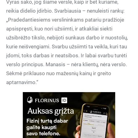
Vyras sako, jog šiame versle, kaip ir bet kuriame,
reikia didelio įdirbio. Svarbiausia – nenuleisti rankų:
„Pradedantiesiems verslininkams patariu pradžioje
apsispręsti, kuo nori užsiimti, ir atkakliai siekti
užsibrėžto tikslo, nebijoti sunkaus darbo ir nuostolių,
kurie neišvengiami. Svarbu užsiimti ta veikla, kuri tau
įdomi, toks darbas ir neatsibos. Ir labai svarbu turėti
verslo principus. Manasis – nėra klientų, nėra verslo.
Sėkmė priklauso nuo mažesnių kainų ir greito
aptarnavimo.“