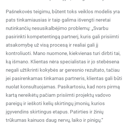
Pašnekovės teigimu, būtent toks veiklos modelis yra
pats tinkamiausias ir taip galima išvengti neretai
nutinkančių nesusikalbėjimo problemų: „Svarbu
pasirinkti kompetentingą partnerį, kuris gali prisiimti
atsakomybę už visą procesą ir realiai gali jį
kontroliuoti. Mano nuomone, kiekvienas turi dirbti tai,
ką išmano. Klientas nėra specialistas ir jo stebėsena
negali užtikrinti kokybės ar geresnio rezultato, tačiau
jei pasirenkamas tinkamas partneris, klientas gali būti
nuolat konsultuojamas. Pasikartosiu, kad nors pirmą
kartą nereikėtų pačiam prisiimti projektų vadovo
pareigų ir ieškoti kelių skirtingų įmonių, kurios
įgyvendins skirtingus etapus. Patirties ir žinių
trūkumas kainuos daug nervų, laiko ir pinigų.“