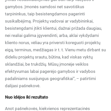
gamybos. Įmonės samdosi net savotiškus
tarpininkus, taip besistengdamos pagerinti
susikalbėjimą. Projektų vadovai ar vadybininkai,
besistengdami įtikti klientui, dažnai prižada daugiau,
nei realiai galima įgyvendinti, arba, aklai vykdydami
kliento norus, vėliau yra priversti koreguoti projektų
eigą, terminus, medžiagas ir t. t. Vienu metu dirbant su
dideliu projektų srautu, būtina, kad viskas vyktų
sklandžiai, be trukdžių. Mūsų įmonėje veiklos
efektyvumas labai pagerėjo gamybos ir vadybos
padaliniams susijungus geografiškai“, – patirtimi
dalijasi pašnekovė.
Nuo idėjos iki rezultato
Anot pašnekovės, kiekvienos reprezentacinės