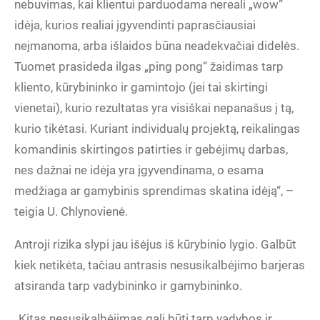
nebuvimas, kai klientui parduodama nereali „wow“
idėja, kurios realiai įgyvendinti paprasčiausiai
neįmanoma, arba išlaidos būna neadekvačiai didelės.
Tuomet prasideda ilgas „ping pong“ žaidimas tarp
kliento, kūrybininko ir gamintojo (jei tai skirtingi
vienetai), kurio rezultatas yra visiškai nepanašus į tą,
kurio tikėtasi. Kuriant individualų projektą, reikalingas
komandinis skirtingos patirties ir gebėjimų darbas,
nes dažnai ne idėja yra įgyvendinama, o esama
medžiaga ar gamybinis sprendimas skatina idėją“, –
teigia U. Chlynovienė.
Antroji rizika slypi jau išėjus iš kūrybinio lygio. Galbūt
kiek netikėta, tačiau antrasis nesusikalbėjimo barjeras
atsiranda tarp vadybininko ir gamybininko.
„Kitas nesusikalbėjimas gali būti tarp vadybos ir