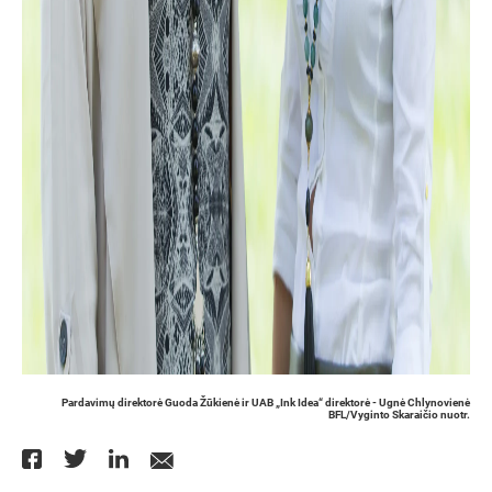
Pardavimų direktorė Guoda Žūkienė ir UAB „Ink Idea“ direktorė - Ugnė Chlynovienė
BFL/Vyginto Skaraičio nuotr.