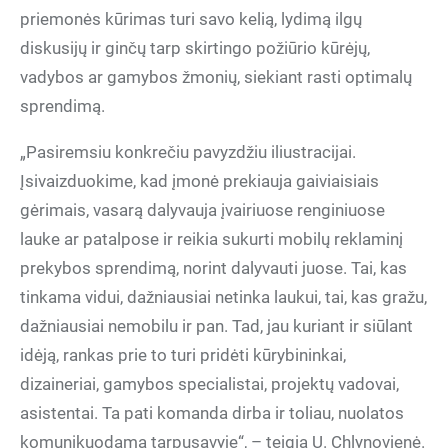
priemonės kūrimas turi savo kelią, lydimą ilgų
diskusijų ir ginčų tarp skirtingo požiūrio kūrėjų,
vadybos ar gamybos žmonių, siekiant rasti optimalų
sprendimą.
„Pasiremsiu konkrečiu pavyzdžiu iliustracijai.
Įsivaizduokime, kad įmonė prekiauja gaiviaisiais
gėrimais, vasarą dalyvauja įvairiuose renginiuose
lauke ar patalpose ir reikia sukurti mobilų reklaminį
prekybos sprendimą, norint dalyvauti juose. Tai, kas
tinkama vidui, dažniausiai netinka laukui, tai, kas gražu,
dažniausiai nemobilu ir pan. Tad, jau kuriant ir siūlant
idėją, rankas prie to turi pridėti kūrybininkai,
dizaineriai, gamybos specialistai, projektų vadovai,
asistentai. Ta pati komanda dirba ir toliau, nuolatos
komunikuodama tarpusavyje“, – teigia U. Chlynovienė.