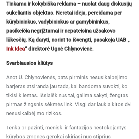
Tinkama ir kokybiška reklama – nuolat daug diskusijų
sukeliantis objektas. Neretai idėja, pereidama per
kūrybininkus, vadybininkus ar gamybininkus,
pasikeičia negrįžtamai ir nepateisina užsakovo
lūkesčių. Ką daryti, norint to išvengti, pasakoja UAB „
Ink Idea
“ direktorė Ugnė Chlynovienė.
Svarbiausios kliūtys
Anot U. Chlynovienės, pats pirminis nesusikalbėjimo
barjeras atsiranda jau tada, kai bandoma suvokti, ko
tikisi klientas. Išsiaiškinus tai, galima sakyti, žengtas
pirmas žingsnis sėkmės link. Visgi dar laukia kitos dvi
nesusikalbėjimo rizikos.
Tenka pripažinti, meniški ir fantazijos nestokojantys
kūrybos žmonės gerokai skiriasi nuo stiprius