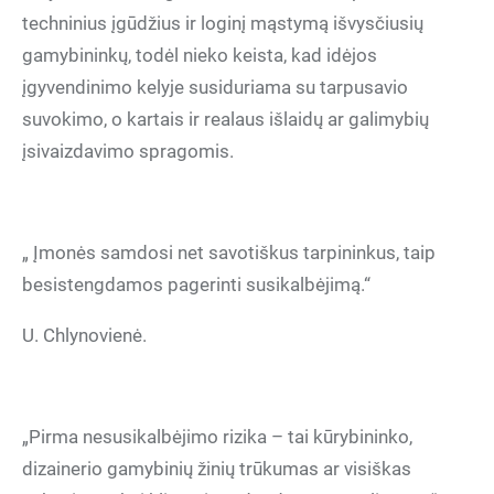
techninius įgūdžius ir loginį mąstymą išvysčiusių
gamybininkų, todėl nieko keista, kad idėjos
įgyvendinimo kelyje susiduriama su tarpusavio
suvokimo, o kartais ir realaus išlaidų ar galimybių
įsivaizdavimo spragomis.
„ Įmonės samdosi net savotiškus tarpininkus, taip
besistengdamos pagerinti susikalbėjimą.“
U. Chlynovienė.
„Pirma nesusikalbėjimo rizika – tai kūrybininko,
dizainerio gamybinių žinių trūkumas ar visiškas