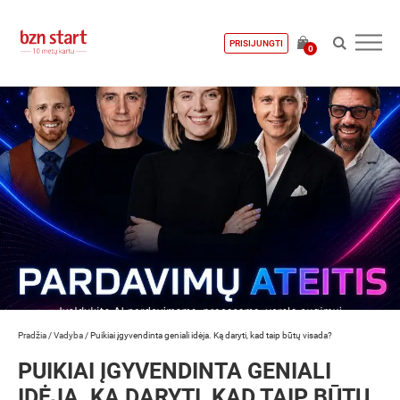
PRISIJUNGTI
0
Pradžia
/
Vadyba
/
Puikiai įgyvendinta geniali idėja. Ką daryti, kad taip būtų visada?
PUIKIAI ĮGYVENDINTA GENIALI
IDĖJA. KĄ DARYTI, KAD TAIP BŪTŲ