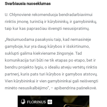
Svarbiausia nuoseklumas
U. Chlynovienė rekomenduoja bendradarbiavimui
rinktis įmonę, turinčią ir kūrybininkų, ir gamybininkų,
taip kur kas paprasčiau išvengti nesusipratimų.
„Reziumuodama pasakysiu taip, kad nemasinėje
gamyboje, kur yra daug kūrybos ir išskirtinumo,
suklupti galima kiekviename žingsnyje. Tad
komunikacija turi būti ne tik etapas po etapo, bet ir
bendru projekto lygiu, o idealiu atveju vertėtų rinktis
partnerį, kuris pats turi kūrybos ir gamybos atstovų.
Vien kūrybininkai ir vien gamybininkai gali neišvengti
minėto nesusikalbėjimo“, – apibendrina pašnekovė.