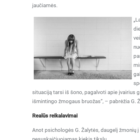
jaučiamės.
„L
di
ve
nu
pa
mi
gal
sp
situaciją tarsi iš šono, pagalvoti apie įvairiu
išmintingo žmogaus bruožas“, – pabrėžia G. Žal
Realūs reikalavimai
Anot psichologės G. Žalytės, daugelį žmonių į 
nesuskaičiuojamas kiekis tikslų.