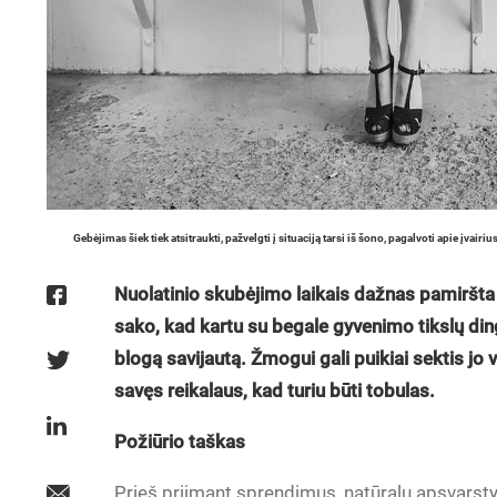
Gebėjimas šiek tiek atsitraukti, pažvelgti į situaciją tarsi iš šono, pagalvoti apie į
Nuolatinio skubėjimo laikais dažnas pamiršta s
sako, kad kartu su begale gyvenimo tikslų din
blogą savijautą. Žmogui gali puikiai sektis jo vei
savęs reikalaus, kad turiu būti tobulas.
Požiūrio taškas
Prieš priimant sprendimus, natūralu apsvarstyti