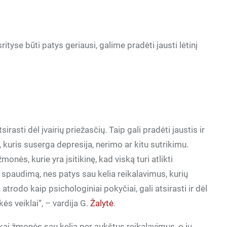
ityse būti patys geriausi, galime pradėti jausti lėtinį
irasti dėl įvairių priežasčių. Taip gali pradėti jaustis ir
s, kuris suserga depresija, nerimo ar kitu sutrikimu.
monės, kurie yra įsitikinę, kad viską turi atlikti
ių spaudimą, nes patys sau kelia reikalavimus, kurių
 atrodo kaip psichologiniai pokyčiai, gali atsirasti ir dėl
kės veiklai“, – vardija G.
Žalytė
.
kai žmonės sau kelia per aukštus reikalavimus, o jų