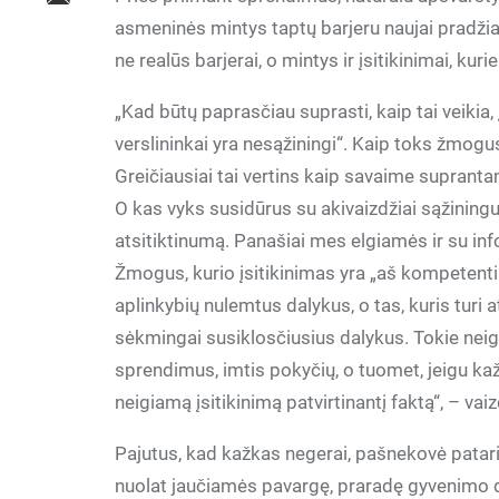
asmeninės mintys taptų barjeru naujai pradži
ne realūs barjerai, o mintys ir įsitikinimai, kuri
„Kad būtų paprasčiau suprasti, kaip tai veikia, 
verslininkai yra nesąžiningi“. Kaip toks žmog
Greičiausiai tai vertins kaip savaime suprantamą
O kas vyks susidūrus su akivaizdžiai sąžiningu
atsitiktinumą. Panašiai mes elgiamės ir su inf
Žmogus, kurio įsitikinimas yra „aš kompetent
aplinkybių nulemtus dalykus, o tas, kuris turi a
sėkmingai susiklosčiusius dalykus. Tokie neigia
sprendimus, imtis pokyčių, o tuomet, jeigu ka
neigiamą įsitikinimą patvirtinantį faktą“, – va
Pajutus, kad kažkas negerai, pašnekovė pataria s
nuolat jaučiamės pavargę, praradę gyvenimo d