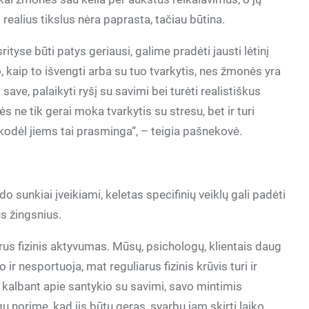
 realius tikslus nėra paprasta, tačiau būtina.
ityse būti patys geriausi, galime pradėti jausti lėtinį
, kaip to išvengti arba su tuo tvarkytis, nes žmonės yra
 save, palaikyti ryšį su savimi bei turėti realistiškus
s ne tik gerai moka tvarkytis su stresu, bet ir turi
, kodėl jiems tai prasminga“, – teigia pašnekovė.
o sunkiai įveikiami, keletas specifinių veiklų gali padėti
us žingsnius.
rus fizinis aktyvumas. Mūsų, psichologų, klientais daug
 nesportuoja, mat reguliarus fizinis krūvis turi ir
o kalbant apie santykio su savimi, savo mintimis
gu norime, kad jis būtų geras, svarbu jam skirti laiko,