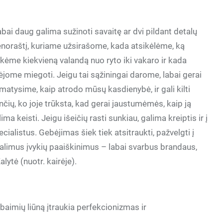
abai daug galima sužinoti savaitę ar dvi pildant detalų
enoraštį, kuriame užsirašome, kada atsikėlėme, ką
ikėme kiekvieną valandą nuo ryto iki vakaro ir kada
ėjome miegoti. Jeigu tai sąžiningai darome, labai gerai
matysime, kaip atrodo mūsų kasdienybė, ir gali kilti
nčių, ko joje trūksta, kad gerai jaustumėmės, kaip ją
ima keisti. Jeigu išeičių rasti sunkiau, galima kreiptis ir į
ecialistus. Gebėjimas šiek tiek atsitraukti, pažvelgti į
s galimus įvykių paaiškinimus – labai svarbus brandaus,
ytė (nuotr. kairėje).
baimių liūną įtraukia perfekcionizmas ir