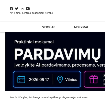
Nr. 1 žinių centras augančiam verslui
VERSLAS
MOKYMAI
Pradžia
/
Vadyba
/
Psichologė pataria: kaip išvengti blogos savijautos ir streso