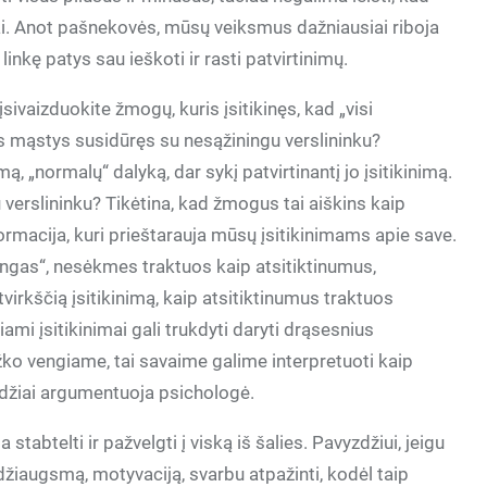
ai. Anot pašnekovės, mūsų veiksmus dažniausiai riboja
e linkę patys sau ieškoti ir rasti patvirtinimų.
įsivaizduokite žmogų, kuris įsitikinęs, kad „visi
us mąstys susidūręs su nesąžiningu verslininku?
, „normalų“ dalyką, dar sykį patvirtinantį jo įsitikinimą.
 verslininku? Tikėtina, kad žmogus tai aiškins kaip
ormacija, kuri prieštarauja mūsų įsitikinimams apie save.
ingas“, nesėkmes traktuos kaip atsitiktinumus,
tvirkščią įsitikinimą, kaip atsitiktinumus traktuos
mi įsitikinimai gali trukdyti daryti drąsesnius
žko vengiame, tai savaime galime interpretuoti kaip
izdžiai argumentuoja psichologė.
tabtelti ir pažvelgti į viską iš šalies. Pavyzdžiui, jeigu
žiaugsmą, motyvaciją, svarbu atpažinti, kodėl taip