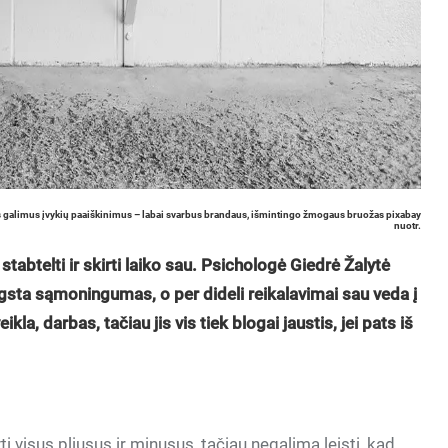
vairius galimus įvykių paaiškinimus – labai svarbus brandaus, išmintingo žmogaus bruožas pixabay
nuotr.
tabtelti ir skirti laiko sau. Psichologė Giedrė Žalytė
gsta sąmoningumas, o per dideli reikalavimai sau veda į
kla, darbas, tačiau jis vis tiek blogai jaustis, jei pats iš
 visus pliusus ir minusus, tačiau negalima leisti, kad