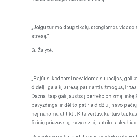
„Jeigu turime daug tikslų, stengiamės visose sr
stresą.“
G. Žalytė.
„Pojūtis, kad tarsi nevaldome situacijos, gali ats
didelį ilgalaikį stresą patiriantis žmogus, ir ta
Dažnai taip gali jaustis į perfekcionizmą linkę ž
pavyzdingai ir dėl to patiria didžiulį savo pač
neįmanoma atitikti. Kita vertus, kartais tai, kas
fizinių priežasčių, pavyzdžiui, sutrikus skydliau
Pašnekovė sako, kad dažnai pasitaiko atvejų, 