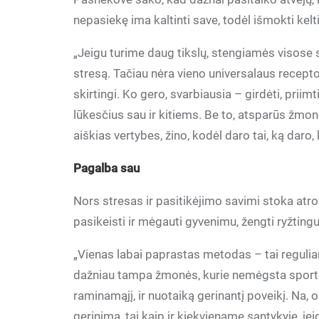
nepasiekę ima kaltinti save, todėl išmokti kelti
„Jeigu turime daug tikslų, stengiamės visose sr
stresą. Tačiau nėra vieno universalaus recepto
skirtingi. Ko gero, svarbiausia – girdėti, priimti
lūkesčius sau ir kitiems. Be to, atsparūs žmonė
aiškias vertybes, žino, kodėl daro tai, ką daro
Pagalba sau
Nors stresas ir pasitikėjimo savimi stoka atrod
pasikeisti ir mėgauti gyvenimu, žengti ryžting
„Vienas labai paprastas metodas – tai regulia
dažniau tampa žmonės, kurie nemėgsta sporto ir
raminamąjį, ir nuotaiką gerinantį poveikį. Na, 
gerinimą, tai kaip ir kiekviename santykyje, jei