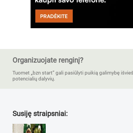
Organizuojate renginį?
Tuomet „bzn start” gali pasiūlyti puikią galimybę išvieši
potencialių dalyvių.
Susiję straipsniai: