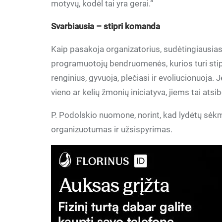
motyvų, kodėl tai yra gerai.“
Svarbiausia – stipri komanda
Kaip pasakoja organizatorius, sudėtingiausias
programuotojų bendruomenės, kurios turi stip
renginius, gyvuoja, plečiasi ir evoliucionuo
vieno ar kelių žmonių iniciatyva, jiems tai atsib
P. Podolskio nuomone, norint, kad lydėtų sėkmė
organizuotumas ir užsispyrimas.