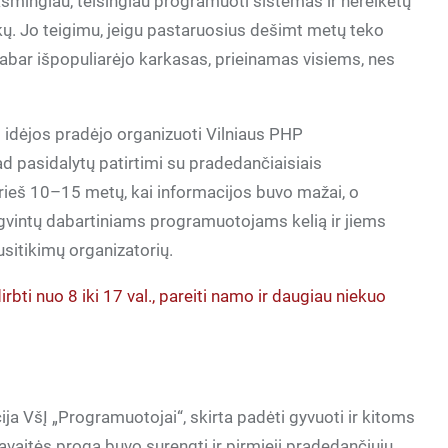
ksmingiau, teisingiau programuoti sistemas ir nereikėtų
ykų. Jo teigimu, jeigu pastaruosius dešimt metų teko
abar išpopuliarėjo karkasas, prieinamas visiems, nes
iš idėjos pradėjo organizuoti Vilniaus PHP
 pasidalytų patirtimi su pradedančiaisiais
rieš 10–15 metų, kai informacijos buvo mažai, o
engvintų dabartiniams programuotojams kelią ir jiems
usitikimų organizatorių.
irbti nuo 8 iki 17 val., pareiti namo ir daugiau niekuo
ja VšĮ „Programuotojai“, skirta padėti gyvuoti ir kitoms
itės proga buvo surengti ir pirmieji pradedančiųjų