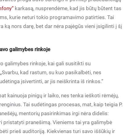
mfony“
karkasą, nusprendėme, kad jis būtų būtent tas
ms, kurie neturi tokio programavimo patirties. Tai
ką nors darę, bet dar nėra pajėgūs vieni įsigilinti į šį
savo galimybes rinkoje
avo galimybes rinkoje, kai gali susitikti su
„Svarbu, kad rastum, su kuo pasikalbėti, nes
tinga įsivertinti, ar jis neiškrinta iš rinkos.“
pat kainuoja pinigų ir laiko, nes tenka ieškoti rėmėjų,
nginius. Tai sudėtingas procesas, mat, kaip teigia P.
ranešėjų, mentorių pasirinkimas irgi nėra didelis:
ori pristatyti pranešimą. Vieniems tai yra galimybė
bėti prieš auditoriją. Kiekvienas turi savo iššūkių ir