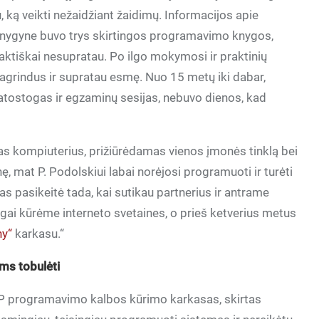
, ką veikti nežaidžiant žaidimų. Informacijos apie
 Knygyne buvo trys skirtingos programavimo knygos,
praktiškai nesupratau. Po ilgo mokymosi ir praktinių
agrindus ir supratau esmę. Nuo 15 metų iki dabar,
atostogas ir egzaminų sesijas, nebuvo dienos, kad
as kompiuterius, prižiūrėdamas vienos įmonės tinklą bei
 mat P. Podolskiui labai norėjosi programuoti ir turėti
as pasikeitė tada, kai sutikau partnerius ir antrame
ngai kūrėme interneto svetaines, o prieš ketverius metus
ny“
karkasu.“
ms tobulėti
 programavimo kalbos kūrimo karkasas, skirtas