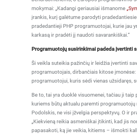
mokymai: „Kadangi geriausiai išmanome
„Sy
įrankis, kurį galėtume parodyti pradedantiesie
pradedantieji PHP programuotojai, kurie jau yra 
karkasą ir pradėti jį naudoti savarankiškai.“
Programuotojų susirinkimai padeda įvertinti 
Ši veikla suteikia pažinčių ir leidžia įvertinti s
programuotojais, dirbančiais kitose įmonėse: 
programuotojui, kuris sėdi vienas užsidaręs, sudė
Be to, tai yra duoklė visuomenei, tačiau ji taip 
kuriems būtų aktualu paremti programuotojų re
Podolskis, ne visi įžvelgia perspektyvų. O ir p
„Kiekvieną reikia asmeniškai įtikinti, kad jis n
papasakoti, ką jie veikia, kitiems – išmokti kal