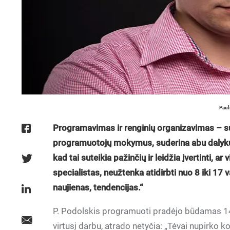
Paul
Programavimas ir renginių organizavimas – su
programuotojų mokymus, suderina abu dalykus
kad tai suteikia pažinčių ir leidžia įvertinti, ar
specialistas, neužtenka atidirbti nuo 8 iki 17 
naujienas, tendencijas.“
P. Podolskis programuoti pradėjo būdamas 14 m
virtusį darbu, atrado netyčia: „Tėvai nupirko ko