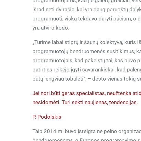
programuotojams, kad jie galėtų greičiau, vei
išradinėti dviračio, kai yra daug paruoštų dal
programuoti, viską tekdavo daryti pačiam, o d
yra atviro kodo.
„Turime labai stiprų ir šaunų kolektyvą, kuris 
programuotojų bendruomenės susitikimus, kad
programuotojais, kad pakeistų tai, kas buvo p
patirties reikėjo įgyti savarankiškai, kad pal
būtų lengviau tobulėti“, – dėsto vienas tokių s
Jei nori būti geras specialistas, neužtenka atid
nesidomėti. Turi sekti naujienas, tendencijas.
P. Podolskis
Taip 2014 m. buvo įsteigta ne pelno organizaci
bendruomenėms, o Europos programavimo sava