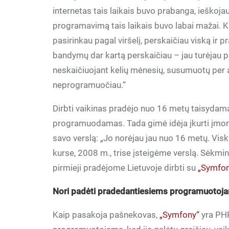
internetas tais laikais buvo prabanga, ieškojau
programavimą tais laikais buvo labai mažai.
pasirinkau pagal viršelį, perskaičiau viską ir 
bandymų dar kartą perskaičiau – jau turėjau p
neskaičiuojant kelių mėnesių, susumuotų per 
neprogramuočiau.“
Dirbti vaikinas pradėjo nuo 16 metų taisydam
programuodamas. Tada gimė idėja įkurti įmonę,
savo verslą: „Jo norėjau jau nuo 16 metų. Visk
kurse, 2008 m., trise įsteigėme verslą. Sėkmi
pirmieji pradėjome Lietuvoje dirbti su
„Symfo
Nori padėti pradedantiesiems programuotoja
Kaip pasakoja pašnekovas,
„Symfony“
yra PHP