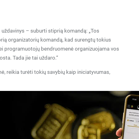
 uždavinys – suburti stiprią komandą: „Tos
rią organizatorių komandą, kad surengtų tokius
ja. Jei programuotojų bendruomenė organizuojama vos
osta. Tada jie tai uždaro.“
, reikia turėti tokių savybių kaip iniciatyvumas,