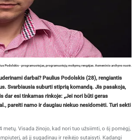
ius Podolskis - programuotojas, programuotojų mokymų rengėjas. Asmeninio archyvo nuotr.
derinami darbai? Paulius Podolskis (28), rengiantis
. Svarbiausia suburti stiprią komandą. Jis pasakoja,
 vis dar esi tinkamas rinkoje: „Jei nori būti geras
val., pareiti namo ir daugiau niekuo nesidomėti. Turi sekti
etų. Visada žinojo, kad nori tuo užsiimti, o šį pomėgį,
mpiuterį, aš jį sugadinau ir reikėjo sutaisyti. Kadangi