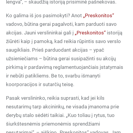
lengva“, – skaudžią istoriją prisiminė pašnekovas.
Ko galima iš jos pasimokyti? Anot
„Preskonitos“
vadovo, būtina gerai pagalvoti, kam parduoti savo
akcijas. Jauni verslininkai gali į
„Preskonitos“
istoriją
žiūrėti kaip į pamoką, kad reikia rūpintis savo verslo
saugikliais. Prieš parduodant akcijas – ypač
užsieniečiams – būtina gerai susipažinti su akcijų
pirkimą ir pardavimą reglamentuojančiais įstatymais
ir nebūti patikliems. Be to, svarbu išmanyti
koorporacijos ir sutarčių teisę.
Pasak verslininko, reikia suprasti, kad jei kils
nesutarimų tarp akcininkų, ne visada įmanoma prie
derybų stalo sėdėti taikiai. „Kuo toliau į rytus, tuo
šiurkštesnėmis priemonėmis sprendžiami
nesutarimai“, – aiškino „Preskonitos“ vadovas. Jam