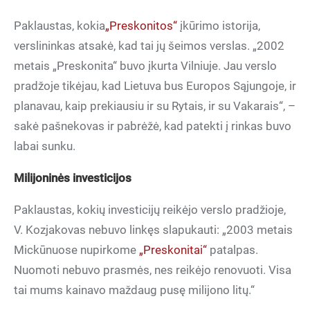
Paklaustas, kokia
„Preskonitos“
įkūrimo istorija,
verslininkas atsakė, kad tai jų šeimos verslas. „2002
metais „Preskonita“ buvo įkurta Vilniuje. Jau verslo
pradžoje tikėjau, kad Lietuva bus Europos Sąjungoje, ir
planavau, kaip prekiausiu ir su Rytais, ir su Vakarais“, –
sakė pašnekovas ir pabrėžė, kad patekti į rinkas buvo
labai sunku.
Milijoninės investicijos
Paklaustas, kokių investicijų reikėjo verslo pradžioje,
V. Kozjakovas nebuvo linkęs slapukauti: „2003 metais
Mickūnuose nupirkome
„Preskonitai“
patalpas.
Nuomoti nebuvo prasmės, nes reikėjo renovuoti. Visa
tai mums kainavo maždaug pusę milijono litų.“