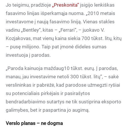
Jo teigimu, pradžioje
„Preskonita“
įsigijo lenkiškas
fasavimo linijas išperkamąja nuoma. „2010 metais
investavome į naują fasavimo liniją. Vienas stakles
vadinu „Bentley“, kitas – „Ferrari“, – juokavo V.
Kozjakovas, mat vienų kaina siekia 700 tūkst. litų, kitų
– pusę milijono. Taip pat įmonė dideles sumas
investuoja į parodas.
„Paroda kainuoja maždaug10 tūkst. eurų. Į parodas,
manau, jau investavime netoli 300 tūkst. litų“, – sakė
verslininkas ir pabrėžė, kad parodose užmegzti ryšiai
su potencialiais pirkėjais ir pasirašytos
bendradarbiavimo sutartys ne tik sustiprina eksporto
galimybes, bet ir paspartina jo augimą.
Verslo planas – ne dogma