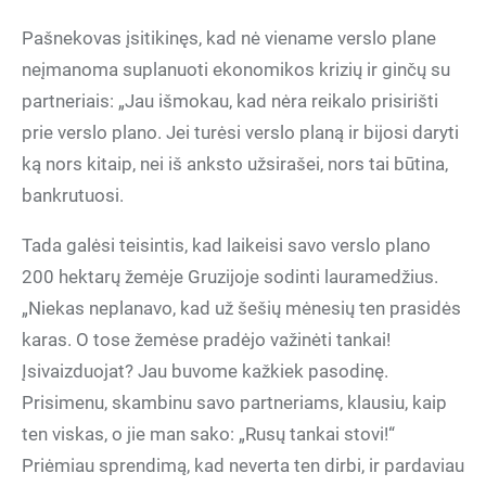
Pašnekovas įsitikinęs, kad nė viename verslo plane
neįmanoma suplanuoti ekonomikos krizių ir ginčų su
partneriais: „Jau išmokau, kad nėra reikalo prisirišti
prie verslo plano. Jei turėsi verslo planą ir bijosi daryti
ką nors kitaip, nei iš anksto užsirašei, nors tai būtina,
bankrutuosi.
Tada galėsi teisintis, kad laikeisi savo verslo plano
200 hektarų žemėje Gruzijoje sodinti lauramedžius.
„Niekas neplanavo, kad už šešių mėnesių ten prasidės
karas. O tose žemėse pradėjo važinėti tankai!
Įsivaizduojat? Jau buvome kažkiek pasodinę.
Prisimenu, skambinu savo partneriams, klausiu, kaip
ten viskas, o jie man sako: „Rusų tankai stovi!“
Priėmiau sprendimą, kad neverta ten dirbi, ir pardaviau