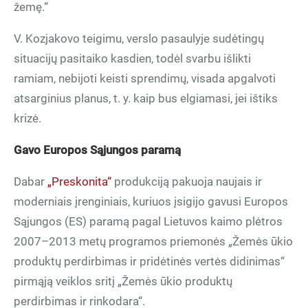
žemę.“
V. Kozjakovo teigimu, verslo pasaulyje sudėtingų
situacijų pasitaiko kasdien, todėl svarbu išlikti
ramiam, nebijoti keisti sprendimų, visada apgalvoti
atsarginius planus, t. y. kaip bus elgiamasi, jei ištiks
krizė.
Gavo Europos Sąjungos paramą
Dabar
„Preskonita“
produkciją pakuoja naujais ir
moderniais įrenginiais, kuriuos įsigijo gavusi Europos
Sąjungos (ES) paramą pagal Lietuvos kaimo plėtros
2007–2013 metų programos priemonės „Žemės ūkio
produktų perdirbimas ir pridėtinės vertės didinimas“
pirmąją veiklos sritį „Žemės ūkio produktų
perdirbimas ir rinkodara“.