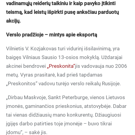
vadinamųjų reiderių taikiniu ir kaip pavyko įtikinti
teismą, kad leistų išpirkti pusę anksčiau parduotų
akcijų.
Verslo pradžioje – mintys apie eksportą
Vilnietis V. Kozjakovas turi vidurinį išsilavinimą, yra
baigęs Vilniaus Sausio 13-osios mokyklą. Uždarajai
akcinei bendrovei
„Preskonita“
jis vadovauja nuo 2006
metų. Vyras prasitarė, kad prieš tapdamas
„Preskonitos“ vadovu turėjo verslo reikalų Rusijoje.
„Dirbau Maskvoje, Sankt Peterburge, vienos Lietuvos
įmonės, gaminančios prieskonius, atstovybėje. Dabar
tai vienas didžiausių mano konkurentų. Džiaugiuosi
įgijęs darbo patirties toje įmonėje – buvo tikrai
įdomu“, – sakė jis.