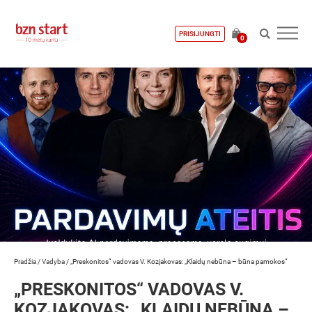
PRISIJUNGTI
0
Pradžia
/
Vadyba
/
„Preskonitos“ vadovas V. Kozjakovas: „Klaidų nebūna – būna pamokos“
„PRESKONITOS“ VADOVAS V.
KOZJAKOVAS: „KLAIDŲ NEBŪNA –