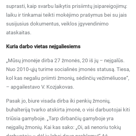
suprasti, kaip svarbu laikytis prisiimtų įsipareigojimų:
laiku ir tinkamai teikti mokėjimo prašymus bei su jais
susijusius dokumentus, veiklos įgyvendinimo
ataskaitas.
Kuria darbo vietas neįgaliesiems
„Mūsų įmonėje dirba 27 žmonės, 20 iš jų – neįgalūs.
Nuo 2010-ųjų turime socialinės įmonės statusą. Tiesa,
kol kas negaliu priimti žmonių, sėdinčių vežimėliuose“,
– apgailestavo V. Kozjakovas.
Pasak jo, biure visada dirba iki penkių žmonių,
buhalteriją tvarko atskirta įmonė, o visi darbuotojai kiti
triūsia gamyboje. „Tarp dirbančių gamyboje yra
neįgalių žmonių. Kai kas sako: „Oi, aš nenoriu tokių