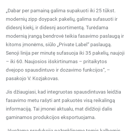
„Dabar per pamainą galima supakuoti iki 25 tūkst.
modernių zipp doypack pakelių, galima sufasuoti ir
didesnį kiekį, ir didesnį asortimentą. Turėdama
modernią įrangą bendrovė teikia fasavimo paslaugą ir
kitoms įmonėms, siūlo „Private Label“ paslaugą.
Senoji linija per minutę sufasuoja iki 35 pakelių, naujoji
– iki 60. Naujosios išskirtinumas – pritaikytos
dvejopo spausdintuvo ir dozavimo funkcijos“, –
pasakojo V. Kozjakovas.
Jis džiaugiasi, kad integruotas spausdintuvas leidžia
fasavimo metu rašyti ant pakuotės visą reikalingą
informaciją. Tai įmonei aktualu, mat didžioji dalis
gaminamos produkcijos eksportuojama.
„Išvežamą produkciją paženkliname tomis kalbomis,