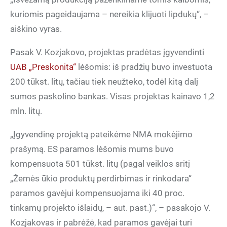
kuriomis pageidaujama – nereikia klijuoti lipdukų“, –
aiškino vyras.
Pasak V. Kozjakovo, projektas pradėtas įgyvendinti
UAB „Preskonita“
lėšomis: iš pradžių buvo investuota
200 tūkst. litų, tačiau tiek neužteko, todėl kitą dalį
sumos paskolino bankas. Visas projektas kainavo 1,2
mln. litų.
„Įgyvendinę projektą pateikėme NMA mokėjimo
prašymą. ES paramos lėšomis mums buvo
kompensuota 501 tūkst. litų (pagal veiklos sritį
„Žemės ūkio produktų perdirbimas ir rinkodara“
paramos gavėjui kompensuojama iki 40 proc.
tinkamų projekto išlaidų, – aut. past.)“, – pasakojo V.
Kozjakovas ir pabrėžė, kad paramos gavėjai turi