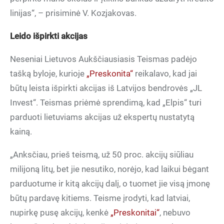
linijas“, – prisiminė V. Kozjakovas.
Leido išpirkti akcijas
Neseniai Lietuvos Aukščiausiasis Teismas padėjo
tašką byloje, kurioje
„Preskonita“
reikalavo, kad jai
būtų leista išpirkti akcijas iš Latvijos bendrovės „JL
Invest“. Teismas priėmė sprendimą, kad „Elpis“ turi
parduoti lietuviams akcijas už ekspertų nustatytą
kainą.
„Anksčiau, prieš teismą, už 50 proc. akcijų siūliau
milijoną litų, bet jie nesutiko, norėjo, kad laikui bėgant
parduotume ir kitą akcijų dalį, o tuomet jie visą įmonę
būtų pardavę kitiems. Teisme įrodyti, kad latviai,
nupirkę pusę akcijų, kenkė
„Preskonitai“
, nebuvo