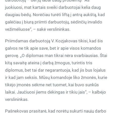
darbuotojų – dėl jų labai daug problemų!“ Aš
juokiuosi, mat kartais sveiki darbuotojai kelia daug
daugiau bėdų. Norėčiau turėti liftą į antrą aukštą, kad
galėčiau į biurą priimti darbuotojų, sėdinčių invalido
vežimėliuose“, – sakė verslininkas.
Priimdamas darbuotoją V. Kozjakovas tikisi, kad šis
galvos ne tik apie save, bet ir apie visos komandos
gerovę. „O diplomas man tikrai nėra svarbiausias. Štai
kitą savaitę ateina į darbą žmogus, turintis tris
diplomus, bet tai dar negarantuoja, kad jis bus lojalus
ir kad jam seksis. Mūsų komandoje liko žmonės, kurie
tikėjo įmonės sėkme net tuomet, kai buvo sunkūs
laikai. Jaučiuosi jiems dėkingas ir tikiu jais“, – kalbėjo
verslininkas.
Pašnekovas prasitarė, kad norėtų sukurti naujų darbo