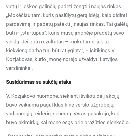
vietų ir ieškos galinčių padėti žengti į naujas rinkas.
„Mokėčiau tam, kuris pasiūlytų gerą idėją, kaip didinti
pardavimą, ir padėtų patekti į naujas rinkas. Tai galėtų
būti ir „startupas“, kuris mūsų įmonėje pradėtų savo
veiklą. Jei būtų rezultatas – mokėtume, juk už
kiekvieną darbą turi būti atlyginta“, – įsitikinęs V.
Kozjakovas, kurio įmonę norėjo užvaldyti Latvijos
verslininkai.
Susidūrimas su sukčių ataka
V. Kozjakovo nuomone, siekiant išvilioti dalį akcijų
buvo veikiama pagal klasikinę verslo užgrobėjų,
vadinamųjų reiderių, schemą. Vyras pasakojo, kad
buvo akimirkų, kai manė esąs prie pražūties slenksčio.