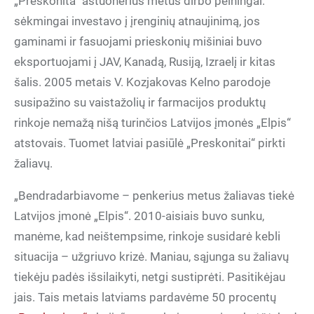
„Preskonita“ aštuonerius metus dirbo pelningai:
sėkmingai investavo į įrenginių atnaujinimą, jos
gaminami ir fasuojami prieskonių mišiniai buvo
eksportuojami į JAV, Kanadą, Rusiją, Izraelį ir kitas
šalis. 2005 metais V. Kozjakovas Kelno parodoje
susipažino su vaistažolių ir farmacijos produktų
rinkoje nemažą nišą turinčios Latvijos įmonės „Elpis“
atstovais. Tuomet latviai pasiūlė „Preskonitai“ pirkti
žaliavų.
„Bendradarbiavome – penkerius metus žaliavas tiekė
Latvijos įmonė „Elpis“. 2010-aisiais buvo sunku,
manėme, kad neištempsime, rinkoje susidarė kebli
situacija – užgriuvo krizė. Maniau, sąjunga su žaliavų
tiekėju padės išsilaikyti, netgi sustiprėti. Pasitikėjau
jais. Tais metais latviams pardavėme 50 procentų