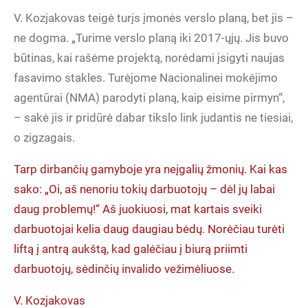
V. Kozjakovas teigė turįs įmonės verslo planą, bet jis –
ne dogma. „Turime verslo planą iki 2017-ųjų. Jis buvo
būtinas, kai rašėme projektą, norėdami įsigyti naujas
fasavimo stakles. Turėjome Nacionalinei mokėjimo
agentūrai (NMA) parodyti planą, kaip eisime pirmyn“,
– sakė jis ir pridūrė dabar tikslo link judantis ne tiesiai,
o zigzagais.
Tarp dirbančių gamyboje yra neįgalių žmonių. Kai kas
sako: „Oi, aš nenoriu tokių darbuotojų – dėl jų labai
daug problemų!“ Aš juokiuosi, mat kartais sveiki
darbuotojai kelia daug daugiau bėdų. Norėčiau turėti
liftą į antrą aukštą, kad galėčiau į biurą priimti
darbuotojų, sėdinčių invalido vežimėliuose.
V. Kozjakovas