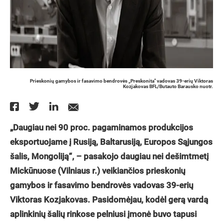
Prieskonių gamybos ir fasavimo bendrovės „Preskonita" vadovas 39-erių Viktoras
Kozjakovas BFL/Butauto Barausko nuotr.
„Daugiau nei 90 proc. pagaminamos produkcijos
eksportuojame į Rusiją, Baltarusiją, Europos Sąjungos
šalis, Mongoliją“, – pasakojo daugiau nei dešimtmetį
Mickūnuose (Vilniaus r.) veikiančios prieskonių
gamybos ir fasavimo bendrovės vadovas 39-erių
Viktoras Kozjakovas. Pasidomėjau, kodėl gerą vardą
aplinkinių šalių rinkose pelniusi įmonė buvo tapusi