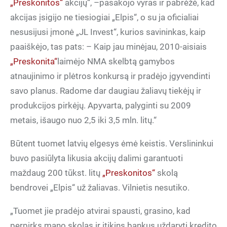
„Preskonitos“
akcijų“, –pasakojo vyras ir pabrėžė, kad
akcijas įsigijo ne tiesiogiai „Elpis“, o su ja oficialiai
nesusijusi įmonė „JL Invest“, kurios savininkas, kaip
paaiškėjo, tas pats: – Kaip jau minėjau, 2010-aisiais
„Preskonita“
laimėjo NMA skelbtą gamybos
atnaujinimo ir plėtros konkursą ir pradėjo įgyvendinti
savo planus. Radome dar daugiau žaliavų tiekėjų ir
produkcijos pirkėjų. Apyvarta, palyginti su 2009
metais, išaugo nuo 2,5 iki 3,5 mln. litų.“
Būtent tuomet latvių elgesys ėmė keistis. Verslininkui
buvo pasiūlyta likusia akcijų dalimi garantuoti
maždaug 200 tūkst. litų
„Preskonitos“
skolą
bendrovei „Elpis“ už žaliavas. Vilnietis nesutiko.
„Tuomet jie pradėjo atvirai spausti, grasino, kad
perpirks mano skolas ir įtikins bankus uždaryti kredito