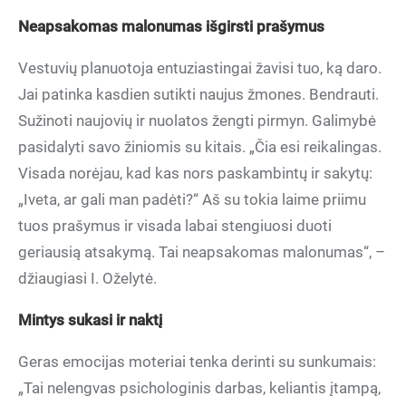
Neapsakomas malonumas išgirsti prašymus
Vestuvių planuotoja entuziastingai žavisi tuo, ką daro.
Jai patinka kasdien sutikti naujus žmones. Bendrauti.
Sužinoti naujovių ir nuolatos žengti pirmyn. Galimybė
pasidalyti savo žiniomis su kitais. „Čia esi reikalingas.
Visada norėjau, kad kas nors paskambintų ir sakytų:
„Iveta, ar gali man padėti?“ Aš su tokia laime priimu
tuos prašymus ir visada labai stengiuosi duoti
geriausią atsakymą. Tai neapsakomas malonumas“, –
džiaugiasi I. Oželytė.
Mintys sukasi ir naktį
Geras emocijas moteriai tenka derinti su sunkumais:
„Tai nelengvas psichologinis darbas, keliantis įtampą,