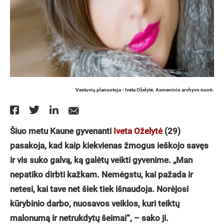
Vestuvių planuotoja - Iveta Oželytė. Asmeninio archyvo nuotr.
Šiuo metu Kaune gyvenanti
Iveta Oželytė
(29)
pasakoja, kad kaip kiekvienas žmogus ieškojo savęs
ir vis suko galvą, ką galėtų veikti gyvenime. „Man
nepatiko dirbti kažkam. Nemėgstu, kai pažada ir
netesi, kai tave net šiek tiek išnaudoja. Norėjosi
kūrybinio darbo, nuosavos veiklos, kuri teiktų
malonumą ir netrukdytų šeimai“, – sako ji.