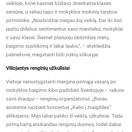
veikloje, kone kasmet būdavo išrenkama klasės
seniūne, o vėliau tapo ir mokyklos mokinių tarybos
pirmininke. „Nuoširdžiai mėgau šią veiklą. Dar iki šiol
jaučiu didelius sentimentus savo miesteliui, mokyklai
ir savo klasei. Šiemet planuoju dešimties metų
baigimo susitikimą ir labai laukiu“, – atskleidžia
pašnekovė, mėgstanti būti įvykių sūkuryje.
Viliojantys renginių užkulisiai
Vietoje nenustygstanti mergina pirmąją vasarą po
mokyklos baigimo kibo padirbėti Šventojoje – talkino
savo draugui – renginių organizatoriui. „Buvau
asistentė ruošiant koncertus „Kelio į žvaigždes“
atlikėjams. Man labai patiko ši veikla, užkulisiai. Tada
pirmą kartą atsikandau renginių duonos, todėl dabar