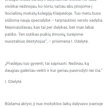
visiškai nežinojau, ko noriu, tačiau abu įstojome į
Socialinių mokslų kolegiją Klaipėdoje. Tuo metu buvo
siūloma nauja specialybė – tarptautinio verslo vadyba.
Neįsivaizdavau, kas tai per dalykas, bet man labai
patiko. Ten sutikau puikių žmonių, turėjome
nuostabius dėstytojus“, – prisimena I. Oželytė.
„Pradėjau tuo gyventi, tai sapnuoti. Nežinau, ką
daugiau galėčiau veikti ir kur geriau pasirodyti nei čia.“
I. Oželytė
Būdama aktyvi, ji nuo mokyklos laikų dalyvavo įvairioje