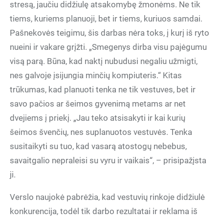
stresą, jaučiu didžiulę atsakomybę žmonėms. Ne tik
tiems, kuriems planuoji, bet ir tiems, kuriuos samdai.
Pašnekovės teigimu, šis darbas nėra toks, į kurį iš ryto
nueini ir vakare grįžti. „Smegenys dirba visu pajėgumu
visą parą. Būna, kad naktį nubudusi negaliu užmigti,
nes galvoje įsijungia minčių kompiuteris.“ Kitas
trūkumas, kad planuoti tenka ne tik vestuves, bet ir
savo pačios ar šeimos gyvenimą metams ar net
dvejiems į priekį. „Jau teko atsisakyti ir kai kurių
šeimos švenčių, nes suplanuotos vestuvės. Tenka
susitaikyti su tuo, kad vasarą atostogų nebebus,
savaitgalio nepraleisi su vyru ir vaikais“, – prisipažįsta
ji.
Verslo naujokė pabrėžia, kad vestuvių rinkoje didžiulė
konkurencija, todėl tik darbo rezultatai ir reklama iš