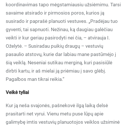
koordinavimas tapo mėgstamiausiu užsiėmimu. Tarsi
savaime atsirado ir pirmosios poros, kurios ją
susirado ir paprašė planuoti vestuves. „Pradėjau tuo
gyventi, tai sapnuoti. Nežinau, ką daugiau galėčiau
veikti ir kur geriau pasirodyti nei čia, – atvirauja I.
Oželytė. – Susiradau puikių draugų – vestuvių
pasaulio atstovų, kurie dar labiau mane pastūmėjo į
šią veiklą. Neseniai sutikau merginą, kuri pasisiūlė
dirbti kartu, ir aš mielai ją priėmiau į savo glėbį.
Pagalbos man tikrai reikia.“
Veikė tyliai
Kur ją neša svajonės, pašnekovė ilgą laiką delsė
prasitarti net vyrui. Vienu metu puse lūpų apie
galimybę imtis vestuvių planuotojos veiklos užsiminė