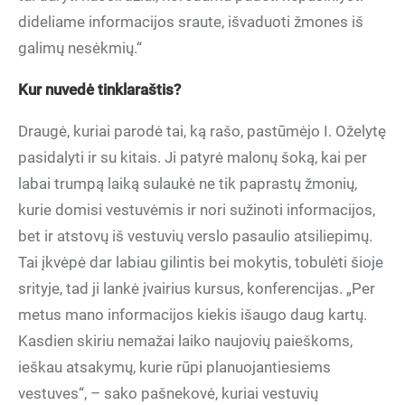
dideliame informacijos sraute, išvaduoti žmones iš
galimų nesėkmių.“
Kur nuvedė tinklaraštis?
Draugė, kuriai parodė tai, ką rašo, pastūmėjo I. Oželytę
pasidalyti ir su kitais. Ji patyrė malonų šoką, kai per
labai trumpą laiką sulaukė ne tik paprastų žmonių,
kurie domisi vestuvėmis ir nori sužinoti informacijos,
bet ir atstovų iš vestuvių verslo pasaulio atsiliepimų.
Tai įkvėpė dar labiau gilintis bei mokytis, tobulėti šioje
srityje, tad ji lankė įvairius kursus, konferencijas. „Per
metus mano informacijos kiekis išaugo daug kartų.
Kasdien skiriu nemažai laiko naujovių paieškoms,
ieškau atsakymų, kurie rūpi planuojantiesiems
vestuves“, – sako pašnekovė, kuriai vestuvių