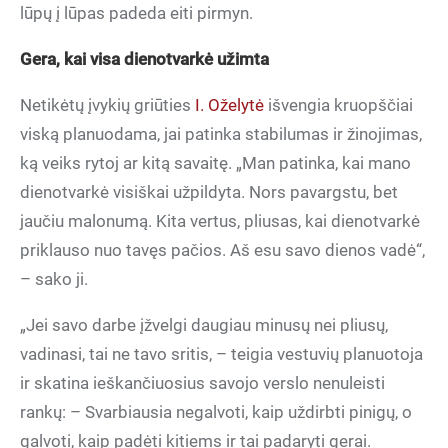
lūpų į lūpas padeda eiti pirmyn.
Gera, kai visa dienotvarkė užimta
Netikėtų įvykių griūties
I. Oželytė
išvengia kruopščiai
viską planuodama, jai patinka stabilumas ir žinojimas,
ką veiks rytoj ar kitą savaitę. „Man patinka, kai mano
dienotvarkė visiškai užpildyta. Nors pavargstu, bet
jaučiu malonumą. Kita vertus, pliusas, kai dienotvarkė
priklauso nuo tavęs pačios. Aš esu savo dienos vadė“,
– sako ji.
„Jei savo darbe įžvelgi daugiau minusų nei pliusų,
vadinasi, tai ne tavo sritis, – teigia vestuvių planuotoja
ir skatina ieškančiuosius savojo verslo nenuleisti
rankų: – Svarbiausia negalvoti, kaip uždirbti pinigų, o
galvoti, kaip padėti kitiems ir tai padaryti gerai.