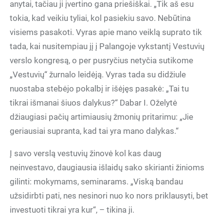
anytai, tačiau ji įvertino gana priešiškai. „Tik aš esu
tokia, kad veikiu tyliai, kol pasiekiu savo. Nebūtina
visiems pasakoti. Vyras apie mano veiklą suprato tik
tada, kai nusitempiau jį į Palangoje vykstantį Vestuvių
verslo kongresą, o per pusryčius netyčia sutikome
„Vestuvių“ žurnalo leidėją. Vyras tada su didžiule
nuostaba stebėjo pokalbį ir išėjęs pasakė: „Tai tu
tikrai išmanai šiuos dalykus?“ Dabar I. Oželytė
džiaugiasi pačių artimiausių žmonių pritarimu: „Jie
geriausiai supranta, kad tai yra mano dalykas.“
Į savo verslą vestuvių žinovė kol kas daug
neinvestavo, daugiausia išlaidų sako skirianti žinioms
gilinti: mokymams, seminarams. „Viską bandau
užsidirbti pati, nes nesinori nuo ko nors priklausyti, bet
investuoti tikrai yra kur“, – tikina ji.