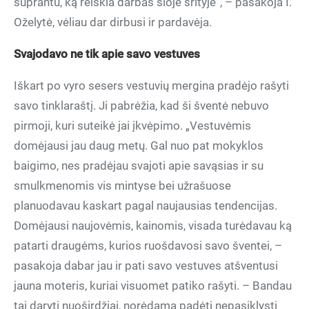
suprantu, ką reiškia darbas šioje srityje“, – pasakoja I.
Oželytė, vėliau dar dirbusi ir pardavėja.
Svajodavo ne tik apie savo vestuves
Iškart po vyro sesers vestuvių mergina pradėjo rašyti
savo tinklaraštį. Ji pabrėžia, kad ši šventė nebuvo
pirmoji, kuri suteikė jai įkvėpimo. „Vestuvėmis
domėjausi jau daug metų. Gal nuo pat mokyklos
baigimo, nes pradėjau svajoti apie savąsias ir su
smulkmenomis vis mintyse bei užrašuose
planuodavau kaskart pagal naujausias tendencijas.
Domėjausi naujovėmis, kainomis, visada turėdavau ką
patarti draugėms, kurios ruošdavosi savo šventei, –
pasakoja dabar jau ir pati savo vestuves atšventusi
jauna moteris, kuriai visuomet patiko rašyti. – Bandau
tai daryti nuoširdžiai, norėdama padėti nepasiklysti