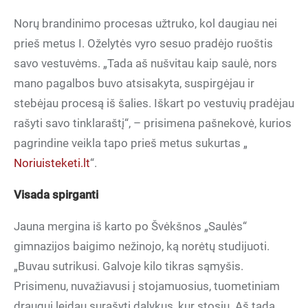
Norų brandinimo procesas užtruko, kol daugiau nei
prieš metus I. Oželytės vyro sesuo pradėjo ruoštis
savo vestuvėms. „Tada aš nušvitau kaip saulė, nors
mano pagalbos buvo atsisakyta, suspirgėjau ir
stebėjau procesą iš šalies. Iškart po vestuvių pradėjau
rašyti savo tinklaraštį“, – prisimena pašnekovė, kurios
pagrindine veikla tapo prieš metus sukurtas „
Noriuisteketi.lt
“.
Visada spirganti
Jauna mergina iš karto po Švėkšnos „Saulės“
gimnazijos baigimo nežinojo, ką norėtų studijuoti.
„Buvau sutrikusi. Galvoje kilo tikras sąmyšis.
Prisimenu, nuvažiavusi į stojamuosius, tuometiniam
draugui leidau surašyti dalykus, kur stosiu. Aš tada