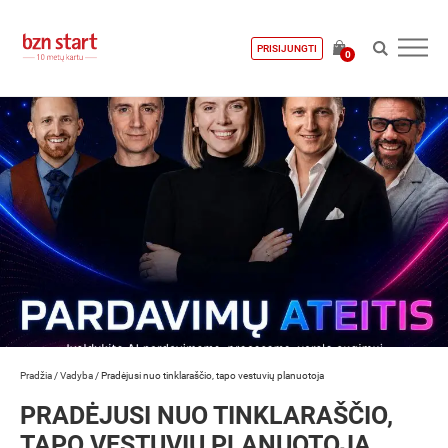
PRISIJUNGTI
0
Pradžia
/
Vadyba
/
Pradėjusi nuo tinklaraščio, tapo vestuvių planuotoja
PRADĖJUSI NUO TINKLARAŠČIO,
TAPO VESTUVIŲ PLANUOTOJA