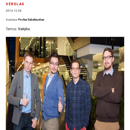
VERSLAS
2014.12.04
Autorius:
Povilas Sabaliauskas
Temos:
Vadyba
.