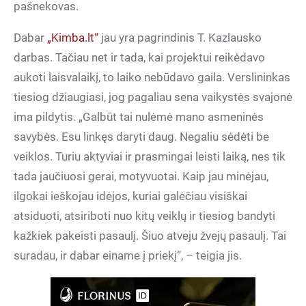
pašnekovas.
Dabar
„Kimba.lt“
jau yra pagrindinis T. Kazlausko
darbas. Tačiau net ir tada, kai projektui reikėdavo
aukoti laisvalaikį, to laiko nebūdavo gaila. Verslininkas
tiesiog džiaugiasi, jog pagaliau sena vaikystės svajonė
ima pildytis. „Galbūt tai nulėmė mano asmeninės
savybės. Esu linkęs daryti daug. Negaliu sėdėti be
veiklos. Turiu aktyviai ir prasmingai leisti laiką, nes tik
tada jaučiuosi gerai, motyvuotai. Kaip jau minėjau,
ilgokai ieškojau idėjos, kuriai galėčiau visiškai
atsiduoti, atsiriboti nuo kitų veiklų ir tiesiog bandyti
kažkiek pakeisti pasaulį. Šiuo atveju žvejų pasaulį. Tai
suradau, ir dabar einame į priekį“, – teigia jis.