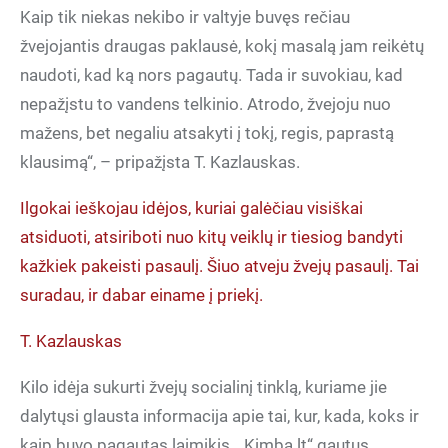
Kaip tik niekas nekibo ir valtyje buvęs rečiau
žvejojantis draugas paklausė, kokį masalą jam reikėtų
naudoti, kad ką nors pagautų. Tada ir suvokiau, kad
nepažįstu to vandens telkinio. Atrodo, žvejoju nuo
mažens, bet negaliu atsakyti į tokį, regis, paprastą
klausimą“, – pripažįsta T. Kazlauskas.
Ilgokai ieškojau idėjos, kuriai galėčiau visiškai
atsiduoti, atsiriboti nuo kitų veiklų ir tiesiog bandyti
kažkiek pakeisti pasaulį. Šiuo atveju žvejų pasaulį. Tai
suradau, ir dabar einame į priekį.
T. Kazlauskas
Kilo idėja sukurti žvejų socialinį tinklą, kuriame jie
dalytųsi glausta informacija apie tai, kur, kada, koks ir
kaip buvo pagautas laimikis. „Kimba.lt“ gautus