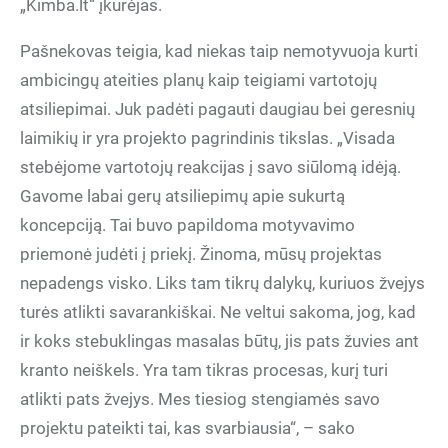
„Kimba.lt“ įkūrėjas.
Pašnekovas teigia, kad niekas taip nemotyvuoja kurti
ambicingų ateities planų kaip teigiami vartotojų
atsiliepimai. Juk padėti pagauti daugiau bei geresnių
laimikių ir yra projekto pagrindinis tikslas. „Visada
stebėjome vartotojų reakcijas į savo siūlomą idėją.
Gavome labai gerų atsiliepimų apie sukurtą
koncepciją. Tai buvo papildoma motyvavimo
priemonė judėti į priekį. Žinoma, mūsų projektas
nepadengs visko. Liks tam tikrų dalykų, kuriuos žvejys
turės atlikti savarankiškai. Ne veltui sakoma, jog, kad
ir koks stebuklingas masalas būtų, jis pats žuvies ant
kranto neiškels. Yra tam tikras procesas, kurį turi
atlikti pats žvejys. Mes tiesiog stengiamės savo
projektu pateikti tai, kas svarbiausia“, – sako