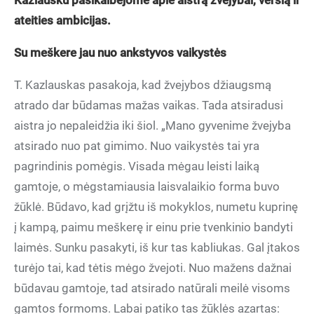
Kazlausku pasikalbėjome apie aistrą žvejybai, verslą ir
ateities ambicijas.
Su meškere jau nuo ankstyvos vaikystės
T. Kazlauskas pasakoja, kad žvejybos džiaugsmą
atrado dar būdamas mažas vaikas. Tada atsiradusi
aistra jo nepaleidžia iki šiol. „Mano gyvenime žvejyba
atsirado nuo pat gimimo. Nuo vaikystės tai yra
pagrindinis pomėgis. Visada mėgau leisti laiką
gamtoje, o mėgstamiausia laisvalaikio forma buvo
žūklė. Būdavo, kad grįžtu iš mokyklos, numetu kuprinę
į kampą, paimu meškerę ir einu prie tvenkinio bandyti
laimės. Sunku pasakyti, iš kur tas kabliukas. Gal įtakos
turėjo tai, kad tėtis mėgo žvejoti. Nuo mažens dažnai
būdavau gamtoje, tad atsirado natūrali meilė visoms
gamtos formoms. Labai patiko tas žūklės azartas: