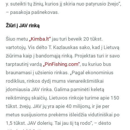
y. suteikti tų žinių, kurios jį skiria nuo patyrusio žvejo“,
– pasakoja pašnekovas.
Žiūri į JAV rinką
Šiuo metu
„Kimba.lt“
jau turi beveik 20 tūkst.
vartotojų. Vis dėlto T. Kazlauskas sako, kad į Lietuvą
žiūrima kaip į bandomąją rinką. Projektas turi ir savo
tarptautinį vardą
„PinFishing.com“
, su kuriuo bus
braunamasi į užsienio rinkas. „Pagal ekonominius
rodiklius, rinkos dydį mums vienareikšmiškai
įdomiausia JAV rinka. Galima paminėti keletą
reikšmingų skaičių. Lietuvos rinkoje turime apie 150
tūkst. žvejų. JAV jų yra apie 40 milijonų, ir jie per
metus susijusioms prekėms išleidžia vidutiniškai po
1,5 tūkst. JAV dolerių. Tai jau šį tą rodo“, – dėsto