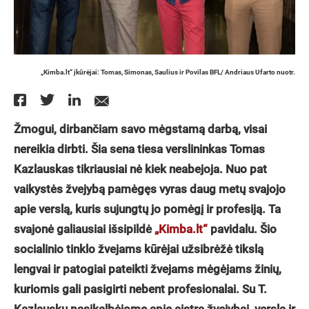
„Kimba.lt“ įkūrėjai: Tomas, Simonas, Saulius ir Povilas BFL/ Andriaus Ufarto nuotr.
Žmogui, dirbančiam savo mėgstamą darbą, visai
nereikia dirbti. Šia sena tiesa verslininkas Tomas
Kazlauskas tikriausiai nė kiek neabejoja. Nuo pat
vaikystės žvejybą pamėgęs vyras daug metų svajojo
apie verslą, kuris sujungtų jo pomėgį ir profesiją. Ta
svajonė galiausiai išsipildė
„Kimba.lt“
pavidalu. Šio
socialinio tinklo žvejams kūrėjai užsibrėžė tikslą
lengvai ir patogiai pateikti žvejams mėgėjams žinių,
kuriomis gali pasigirti nebent profesionalai. Su T.