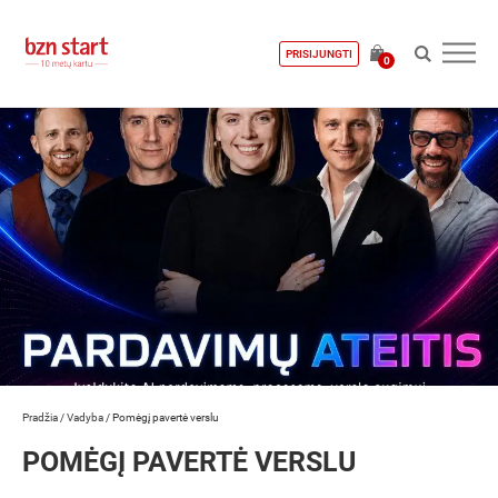
PRISIJUNGTI
0
Pradžia
/
Vadyba
/
Pomėgį pavertė verslu
POMĖGĮ PAVERTĖ VERSLU