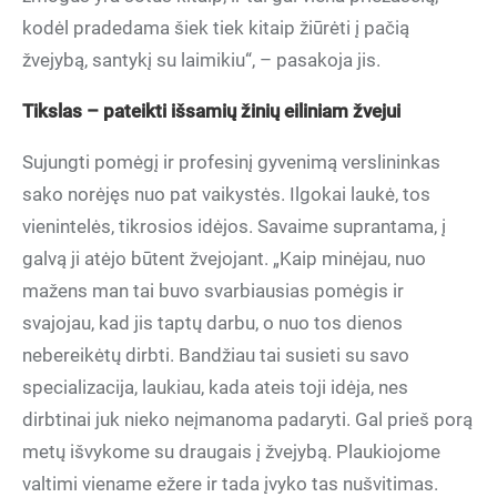
kodėl pradedama šiek tiek kitaip žiūrėti į pačią
žvejybą, santykį su laimikiu“, – pasakoja jis.
Tikslas – pateikti išsamių žinių eiliniam žvejui
Sujungti pomėgį ir profesinį gyvenimą verslininkas
sako norėjęs nuo pat vaikystės. Ilgokai laukė, tos
vienintelės, tikrosios idėjos. Savaime suprantama, į
galvą ji atėjo būtent žvejojant. „Kaip minėjau, nuo
mažens man tai buvo svarbiausias pomėgis ir
svajojau, kad jis taptų darbu, o nuo tos dienos
nebereikėtų dirbti. Bandžiau tai susieti su savo
specializacija, laukiau, kada ateis toji idėja, nes
dirbtinai juk nieko neįmanoma padaryti. Gal prieš porą
metų išvykome su draugais į žvejybą. Plaukiojome
valtimi viename ežere ir tada įvyko tas nušvitimas.