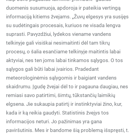
duomenis susumuoja, apdoroja ir pateikia vertingą
informaciją kitiems žvejams. „Žuvų elgesys yra susijęs
su sudėtingais procesais, kuriuos ne visada lengva
suprasti. Pavyzdžiui, lydekos viename vandens
telkinyje gali visiškai nesimaitinti dėl tam tikrų
procesų, o šalia esančiame telkinyje maitintis labai
aktyviai, nes ten joms labai tinkamos sąlygos. O tos
sąlygos gali būti labai įvairios. Pradedant
meteorologinėmis sąlygomis ir baigiant vandens
skaidrumu. Įgudę žvejai dėl to ir pagauna daugiau, nes
remiasi savo patirtimi, šimtų, tūkstančių laimikių
elgsena. Jie sukaupia patirtį ir instinktyviai žino, kur,
kada ir ką reikia gaudyti. Statistinis žvejys tos
informacijos neturi. Jo pažinimas yra gana
paviršutinis. Mes ir bandome šią problemą išspręsti, t.