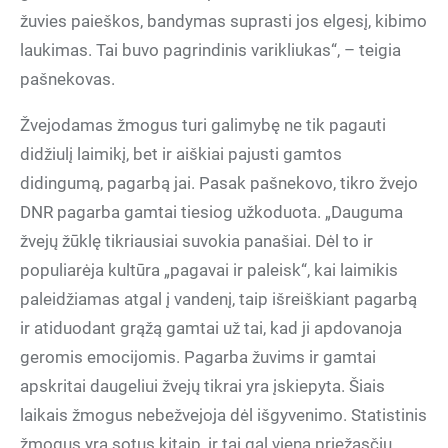
žuvies paieškos, bandymas suprasti jos elgesį, kibimo
laukimas. Tai buvo pagrindinis varikliukas“, – teigia
pašnekovas.
Žvejodamas žmogus turi galimybę ne tik pagauti
didžiulį laimikį, bet ir aiškiai pajusti gamtos
didingumą, pagarbą jai. Pasak pašnekovo, tikro žvejo
DNR pagarba gamtai tiesiog užkoduota. „Dauguma
žvejų žūklę tikriausiai suvokia panašiai. Dėl to ir
populiarėja kultūra „pagavai ir paleisk“, kai laimikis
paleidžiamas atgal į vandenį, taip išreiškiant pagarbą
ir atiduodant grąžą gamtai už tai, kad ji apdovanoja
geromis emocijomis. Pagarba žuvims ir gamtai
apskritai daugeliui žvejų tikrai yra įskiepyta. Šiais
laikais žmogus nebežvejoja dėl išgyvenimo. Statistinis
žmogus yra sotus kitaip, ir tai gal viena priežasčių,