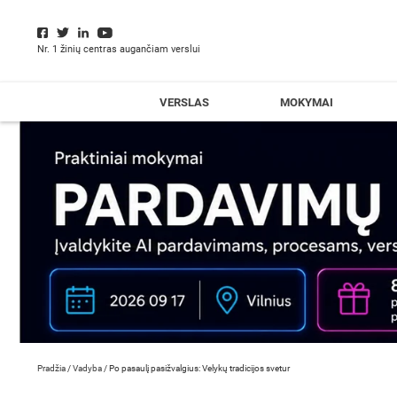
Nr. 1 žinių centras augančiam verslui
VERSLAS
MOKYMAI
Pradžia
/
Vadyba
/
Po pasaulį pasižvalgius: Velykų tradicijos svetur