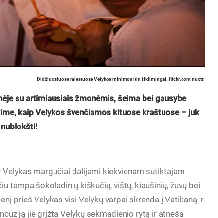
Didžiuosiuose miestuose Velykos minimos itin iškilmingai. flickr.com nuotr.
tinėje su artimiausiais žmonėmis, šeima bei gausybe
kime, kaip Velykos švenčiamos kituose kraštuose – juk
 nublokšti!
r Velykas margučiai dalijami kiekvienam sutiktajam
iu tampa šokoladinių kiškučių, vištų, kiaušinių, žuvų bei
ienį prieš Velykas visi Velykų varpai skrenda į Vatikaną ir
ncūziją jie grįžta Velykų sekmadienio rytą ir atneša