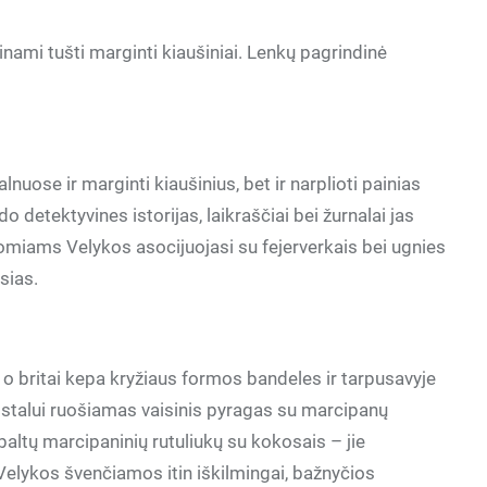
nami tušti marginti kiaušiniai. Lenkų pagrindinė
nuose ir marginti kiaušinius, bet ir narplioti painias
detektyvines istorijas, laikraščiai bei žurnalai jas
uomiams Velykos asocijuojasi su fejerverkais bei ugnies
sias.
 na, o britai kepa kryžiaus formos bandeles ir tarpusavyje
kų stalui ruošiamas vaisinis pyragas su marcipanų
baltų marcipaninių rutuliukų su kokosais – jie
Velykos švenčiamos itin iškilmingai, bažnyčios