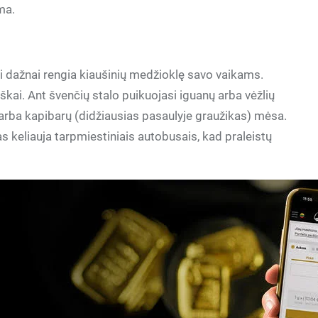
ma.
vai dažnai rengia kiaušinių medžioklę savo vaikams.
kai. Ant švenčių stalo puikuojasi iguanų arba vėžlių
ų arba kapibarų (didžiausias pasaulyje graužikas) mėsa.
s keliauja tarpmiestiniais autobusais, kad praleistų