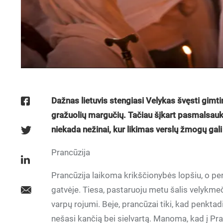
Dažnas lietuvis stengiasi Velykas švęsti gim
gražuolių margučių. Tačiau šįkart pasmalsau
niekada nežinai, kur likimas verslų žmogų gali
Prancūzija
Prancūzija laikoma krikščionybės lopšiu, o pe
gatvėje. Tiesa, pastaruoju metu šalis velykmeč
varpų rojumi. Beje, prancūzai tiki, kad penktad
nešasi kančią bei sielvartą. Manoma, kad į Pra