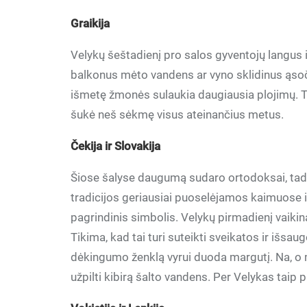
Graikija
Velykų šeštadienį pro salos gyventojų langus 
balkonus mėto vandens ar vyno sklidinus ąsoč
išmetę žmonės sulaukia daugiausia plojimų. Ti
šukė neš sėkmę visus ateinančius metus.
Čekija ir Slovakija
Šiose šalyse daugumą sudaro ortodoksai, tad
tradicijos geriausiai puoselėjamos kaimuose i
pagrindinis simbolis. Velykų pirmadienį vaiki
Tikima, kad tai turi suteikti sveikatos ir išsau
dėkingumo ženklą vyrui duoda margutį. Na, o m
užpilti kibirą šalto vandens. Per Velykas tai