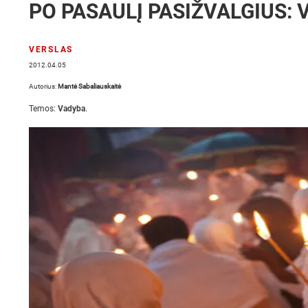
PO PASAULĮ PASIŽVALGIUS: 
VERSLAS
2012.04.05
Autorius:
Mantė Sabaliauskaitė
Temos:
Vadyba
.