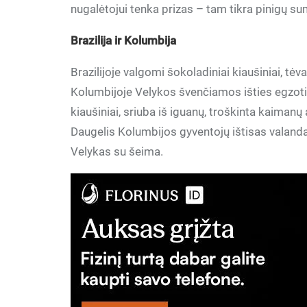
nugalėtojui tenka prizas – tam tikra pinigų su
Brazilija ir Kolumbija
Brazilijoje valgomi šokoladiniai kiaušiniai, tė
Kolumbijoje Velykos švenčiamos išties egzotiš
kiaušiniai, sriuba iš iguanų, troškinta kaiman
Daugelis Kolumbijos gyventojų ištisas valanda
Velykas su šeima.