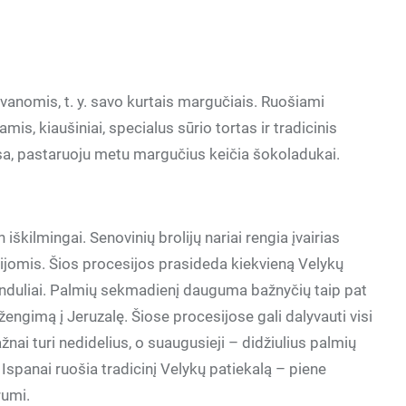
dovanomis, t. y. savo kurtais margučiais. Ruošiami
mis, kiaušiniai, specialus sūrio tortas ir tradicinis
esa, pastaruoju metu margučius keičia šokoladukai.
škilmingai. Senovinių brolijų nariai rengia įvairias
icijomis. Šios procesijos prasideda kiekvieną Velykų
spinduliai. Palmių sekmadienį dauguma bažnyčių taip pat
ngimą į Jeruzalę. Šiose procesijose gali dalyvauti visi
ažnai turi nedidelius, o suaugusieji – didžiulius palmių
 Ispanai ruošia tradicinį Velykų patiekalą – piene
rumi.