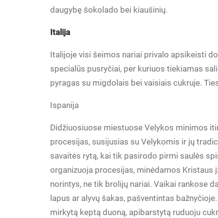
daugybę šokolado bei kiaušinių.
Italija
Italijoje visi šeimos nariai privalo apsikeisti 
specialūs pusryčiai, per kuriuos tiekiamas salia
pyragas su migdolais bei vaisiais cukruje. Ti
Ispanija
Didžiuosiuose miestuose Velykos minimos itin i
procesijas, susijusias su Velykomis ir jų trad
savaitės rytą, kai tik pasirodo pirmi saulės 
organizuoja procesijas, minėdamos Kristaus įže
norintys, ne tik brolijų nariai. Vaikai rankose d
lapus ar alyvų šakas, pašventintas bažnyčioje.
mirkytą keptą duoną, apibarstytą ruduoju cuk