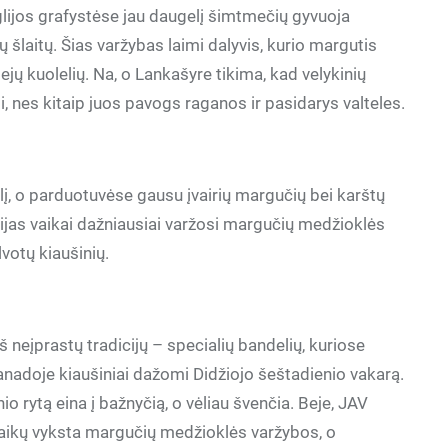
ijos grafystėse jau daugelį šimtmečių gyvuoja
šlaitų. Šias varžybas laimi dalyvis, kurio margutis
viejų kuolelių. Na, o Lankašyre tikima, kad velykinių
i, nes kitaip juos pavogs raganos ir pasidarys valteles.
alį, o parduotuvėse gausu įvairių margučių bei karštų
ijas vaikai dažniausiai varžosi margučių medžioklės
votų kiaušinių.
š neįprastų tradicijų – specialių bandelių, kuriose
anadoje kiaušiniai dažomi Didžiojo šeštadienio vakarą.
rytą eina į bažnyčią, o vėliau švenčia. Beje, JAV
 vaikų vyksta margučių medžioklės varžybos, o