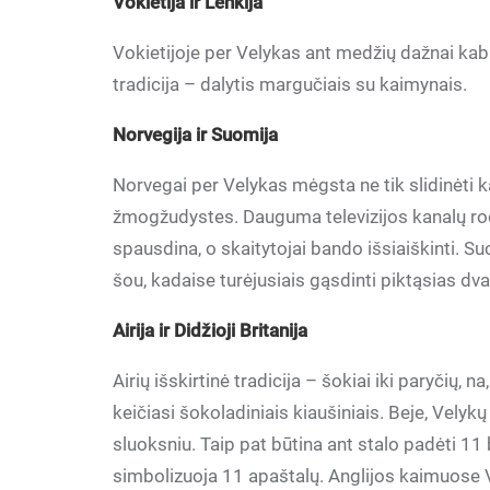
Vokietija ir Lenkija
Vokietijoje per Velykas ant medžių dažnai kabi
tradicija – dalytis margučiais su kaimynais.
Norvegija ir Suomija
Norvegai per Velykas mėgsta ne tik slidinėti kal
žmogžudystes. Dauguma televizijos kanalų rodo 
spausdina, o skaitytojai bando išsiaiškinti. S
šou, kadaise turėjusiais gąsdinti piktąsias dva
Airija ir Didžioji Britanija
Airių išskirtinė tradicija – šokiai iki paryčių,
keičiasi šokoladiniais kiaušiniais. Beje, Vely
sluoksniu. Taip pat būtina ant stalo padėti 11 
simbolizuoja 11 apaštalų. Anglijos kaimuose 