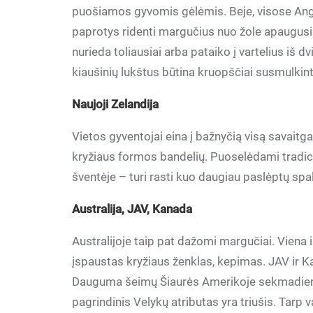
puošiamos gyvomis gėlėmis. Beje, visose Angl
paprotys ridenti margučius nuo žole apaugusių 
nurieda toliausiai arba pataiko į vartelius iš d
kiaušinių lukštus būtina kruopščiai susmulkint
Naujoji Zelandija
Vietos gyventojai eina į bažnyčią visą savaitg
kryžiaus formos bandelių. Puoselėdami tradic
šventėje – turi rasti kuo daugiau paslėptų spal
Australija, JAV, Kanada
Australijoje taip pat dažomi margučiai. Viena i
įspaustas kryžiaus ženklas, kepimas. JAV ir K
Dauguma šeimų Šiaurės Amerikoje sekmadienio 
pagrindinis Velykų atributas yra triušis. Tarp