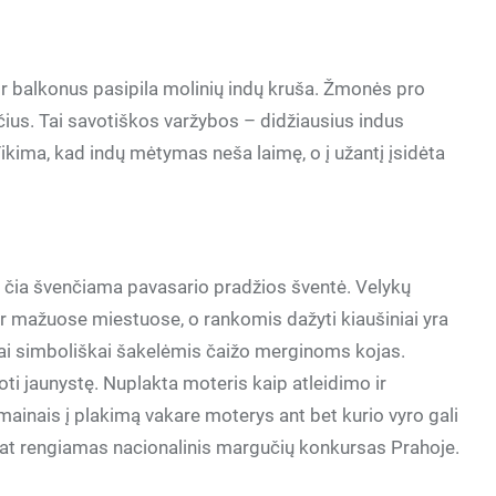
ir balkonus pasipila molinių indų kruša. Žmonės pro
ius. Tai savotiškos varžybos – didžiausius indus
kima, kad indų mėtymas neša laimę, o į užantį įsidėta
 čia švenčiama pavasario pradžios šventė. Velykų
r mažuose miestuose, o rankomis dažyti kiaušiniai yra
nai simboliškai šakelėmis čaižo merginoms kojas.
goti jaunystę. Nuplakta moteris kaip atleidimo ir
ainais į plakimą vakare moterys ant bet kurio vyro gali
p pat rengiamas nacionalinis margučių konkursas Prahoje.