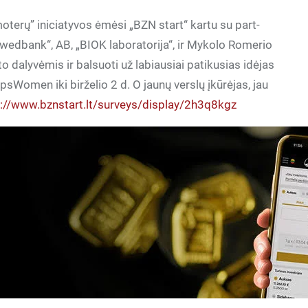
oterų” iniciatyvos ėmėsi „BZN start“ kartu su part-
u“„Swedbank“, AB, „BIOK laboratorija“, ir Mykolo Romerio
to dalyvėmis ir balsuoti už labiausiai patikusias idėjas
psWomen iki birželio 2 d. O jaunų verslų įkūrėjas, jau
p://www.bznstart.lt/surveys/display/2h3q8kgz