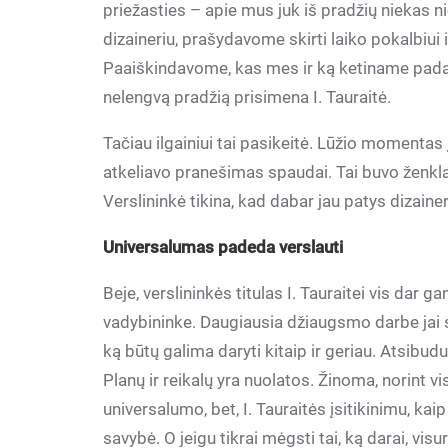
priežasties – apie mus juk iš pradžių niekas
dizaineriu, prašydavome skirti laiko pokalbiui
Paaiškindavome, kas mes ir ką ketiname padar
nelengvą pradžią prisimena I. Tauraitė.
Tačiau ilgainiui tai pasikeitė. Lūžio momentas į
atkeliavo pranešimas spaudai. Tai buvo ženk
Verslininkė tikina, kad dabar jau patys dizaineri
Universalumas padeda verslauti
Beje, verslininkės titulas I. Tauraitei vis dar 
vadybininke. Daugiausia džiaugsmo darbe jai 
ką būtų galima daryti kitaip ir geriau. Atsibud
Planų ir reikalų yra nuolatos. Žinoma, norint vis
universalumo, bet, I. Tauraitės įsitikinimu, ka
savybė. O jeigu tikrai mėgsti tai, ką darai, v