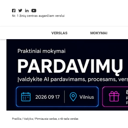
Nr. 1 žinių centras augančiam verslui
VERSLAS
MOKYMAI
Pradžia
/
Vadyba
/
Pirmiausia vardas, o tik tada verslas