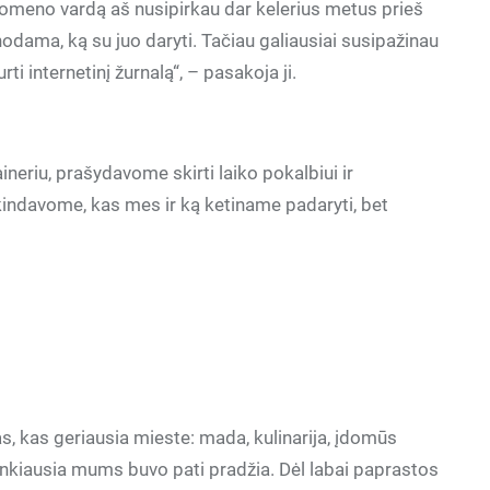
Šį domeno vardą aš nusipirkau dar kelerius metus prieš
žinodama, ką su juo daryti. Tačiau galiausiai susipažinau
ti internetinį žurnalą“, – pasakoja ji.
neriu, prašydavome skirti laiko pokalbiui ir
indavome, kas mes ir ką ketiname padaryti, bet
as, kas geriausia mieste: mada, kulinarija, įdomūs
Sunkiausia mums buvo pati pradžia. Dėl labai paprastos