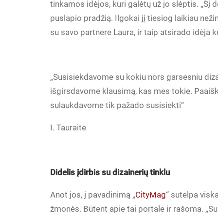
tinkamos idėjos, kuri galėtų už jo slėptis. „
puslapio pradžią. Ilgokai jį tiesiog laikiau ne
su savo partnere Laura, ir taip atsirado idėja kur
„Susisiekdavome su kokiu nors garsesniu dizai
išgirsdavome klausimą, kas mes tokie. Paaišk
sulaukdavome tik pažado susisiekti“
I. Tauraitė
Didelis įdirbis su dizainerių tinklu
Anot jos, į pavadinimą „
CityMag
“ sutelpa visk
žmonės. Būtent apie tai portale ir rašoma. „