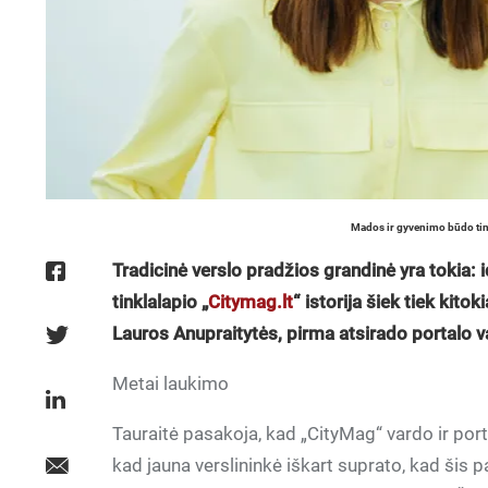
Mados ir gyvenimo būdo tink
Tradicinė verslo pradžios grandinė yra tokia:
tinklalapio „
Citymag.lt
“ istorija šiek tiek kitok
Lauros Anupraitytės, pirma atsirado portalo vard
Metai laukimo
Tauraitė pasakoja, kad „CityMag“ vardo ir porta
kad jauna verslininkė iškart suprato, kad šis 