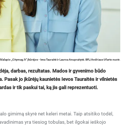
lalapio „Citymag.lt“ įkūrėjos - Ieva Tauraitė ir Lauroa Anupraitytė. BFL/Andriaus Ufarto nuotr.
 idėja, darbas, rezultatas. Mados ir gyvenimo būdo
ia. Pasak jo įkūrėjų kaunietės Ievos Tauraitės ir vilnietės
as ir tik paskui tai, ką jis gali reprezentuoti.
lo gimimą skyrė net keleri metai. Taip atsitiko todėl,
pavadinimas yra tiesiog tobulas, bet ilgokai ieškojo