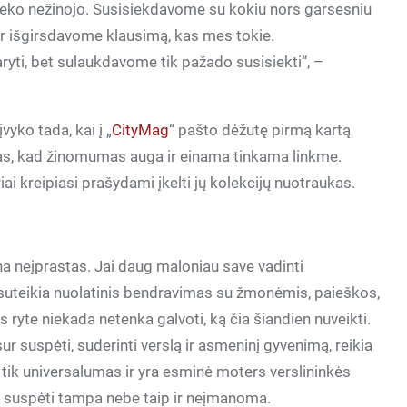
 nieko nežinojo. Susisiekdavome su kokiu nors garsesniu
 ir išgirsdavome klausimą, kas mes tokie.
yti, bet sulaukdavome tik pažado susisiekti“, –
vyko tada, kai į „
CityMag
“ pašto dėžutę pirmą kartą
las, kad žinomumas auga ir einama tinkama linkme.
ai kreipiasi prašydami įkelti jų kolekcijų nuotraukas.
gana neįprastas. Jai daug maloniau save vadinti
suteikia nuolatinis bendravimas su žmonėmis, paieškos,
us ryte niekada netenka galvoti, ką čia šiandien nuveikti.
ur suspėti, suderinti verslą ir asmeninį gyvenimą, reikia
ip tik universalumas ir yra esminė moters verslininkės
isur suspėti tampa nebe taip ir neįmanoma.