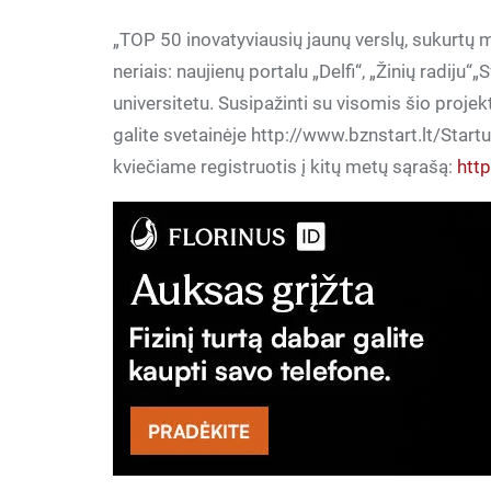
„TOP 50 inovatyviausių jaunų verslų, sukurtų m
neriais: naujienų portalu „Delfi“, „Žinių radij
universitetu. Susipažinti su visomis šio projek
galite svetainėje http://www.bznstart.lt/Startu
kviečiame registruotis į kitų metų sąrašą:
htt