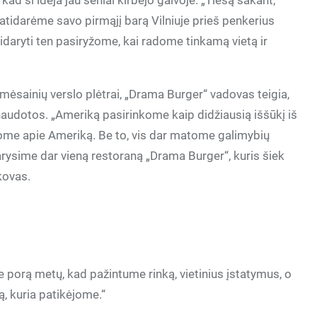
d ši idėja jau seniai kirbėjo galvoje. „Tiesą sakant,
atidarėme savo pirmąjį barą Vilniuje prieš penkerius
tidaryti ten pasiryžome, kai radome tinkamą vietą ir
mėsainių verslo plėtrai, „Drama Burger“ vadovas teigia,
šnaudotos. „Ameriką pasirinkome kaip didžiausią iššūkį iš
jome apie Ameriką. Be to, vis dar matome galimybių
darysime dar vieną restoraną „Drama Burger“, kuris šiek
ekovas.
orą metų, kad pažintume rinką, vietinius įstatymus, o
ą, kuria patikėjome.“