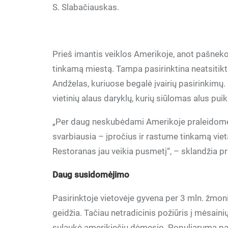
S. Slabačiauskas.
Prieš imantis veiklos Amerikoje, anot pašnekovo
tinkamą miestą. Tampa pasirinktina neatsitikt
Andželas, kuriuose begalė įvairių pasirinkimų
vietinių alaus daryklų, kurių siūlomas alus puik
„Per daug neskubėdami Amerikoje praleidome p
svarbiausia – įpročius ir rastume tinkamą vie
Restoranas jau veikia pusmetį“, – sklandžia p
Daug susidomėjimo
Pasirinktoje vietovėje gyvena per 3 mln. žmonių 
geidžia. Tačiau netradicinis požiūris į mėsaini
sulaukė amerikiečių dėmesio. Populiarumą pask