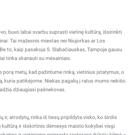
, buvo labai svarbu suprasti vietinę kultūrą, išsirinkti
inai. Tai mažesnis miestas nei Niujorkas ar Los
. Be to, kaip pasakoja S. Slabačiauskas, Tampoje gausu
iai tinka skanauti su mėsainiais.
orą metų, kad pažintume rinką, vietinius įstatymus, o
tą, kuria patikėjome. Niekas pagalių į ratus mums nekišo.
radžia džiaugiasi pašnekovas.
ir, atrodytų, rinka iš tiesų pripildyta visko, ko širdis
ų kultūrą ir išskirtinis dėmesys maisto kokybei visgi
atino ir vietiniams neįprasta restorano įkūrėjų kilmė –