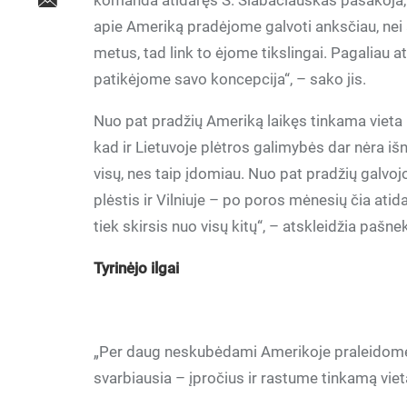
komanda atidaręs S. Slabačiauskas pasakoja, ka
apie Ameriką pradėjome galvoti anksčiau, nei 
metus, tad link to ėjome tikslingai. Pagaliau a
patikėjome savo koncepcija“, – sako jis.
Nuo pat pradžių Ameriką laikęs tinkama vieta 
kad ir Lietuvoje plėtros galimybės dar nėra i
visų, nes taip įdomiau. Nuo pat pradžių galvo
plėstis ir Vilniuje – po poros mėnesių čia ati
tiek skirsis nuo visų kitų“, – atskleidžia pašn
Tyrinėjo ilgai
„Per daug neskubėdami Amerikoje praleidome p
svarbiausia – įpročius ir rastume tinkamą viet