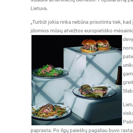
Lietuva.
„Turbūt jokia rinka nebūna prisotinta tiek, ka
įdomios mūsų atvežtos europietiško mėsainio 
devy
nors
pati
unik
gami
grei
Slab
Liet
visk
Pašn
paprasta. Po ilgų paieškų pagaliau buvo rastas 