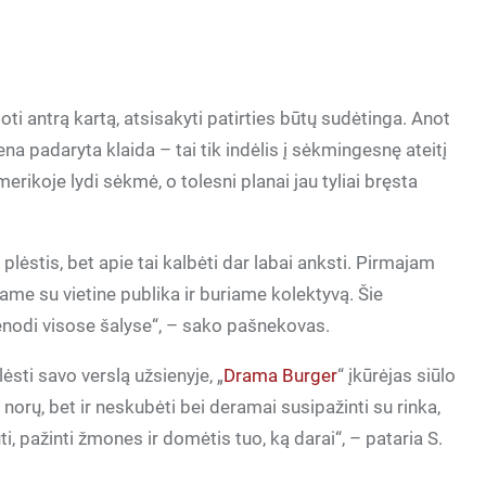
toti antrą kartą, atsisakyti patirties būtų sudėtinga. Anot
iena padaryta klaida – tai tik indėlis į sėkmingesnę ateitį
erikoje lydi sėkmė, o tolesni planai jau tyliai bręsta
lėstis, bet apie tai kalbėti dar labai anksti. Pirmajam
jame su vietine publika ir buriame kolektyvą. Šie
enodi visose šalyse“, – sako pašnekovas.
sti savo verslą užsienyje, „
Drama Burger
“ įkūrėjas siūlo
 norų, bet ir neskubėti bei deramai susipažinti su rinka,
i, pažinti žmones ir domėtis tuo, ką darai“, – pataria S.