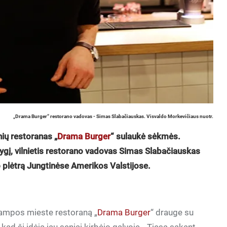
„Drama Burger“ restorano vadovas - Simas Slabačiauskas. Visvaldo Morkevičiaus nuotr.
ių restoranas „
Drama Burger
“ sulaukė sėkmės.
 lygį, vilnietis restorano vadovas Simas Slabačiauskas
jo plėtrą Jungtinėse Amerikos Valstijose.
Tampos mieste restoraną „
Drama Burger
“ drauge su