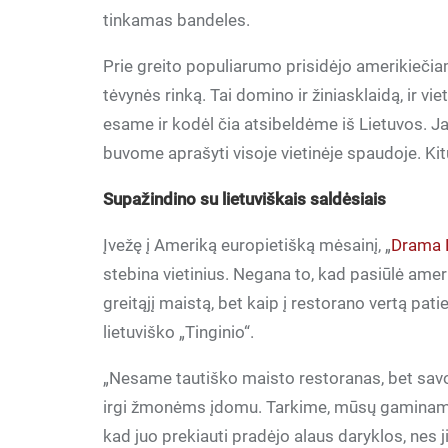
tinkamas bandeles.
Prie greito populiarumo prisidėjo amerikiečia
tėvynės rinką. Tai domino ir žiniasklaidą, ir vi
esame ir kodėl čia atsibeldėme iš Lietuvos. Ja
buvome aprašyti visoje vietinėje spaudoje. Kit
Supažindino su lietuviškais saldėsiais
Įvežę į Ameriką europietišką mėsainį, „
Drama 
stebina vietinius. Negana to, kad pasiūlė amer
greitąjį maistą, bet kaip į restorano vertą pat
lietuviško „Tinginio“.
„Nesame tautiško maisto restoranas, bet savo v
irgi žmonėms įdomu. Tarkime, mūsų gaminamas
kad juo prekiauti pradėjo alaus daryklos, nes 