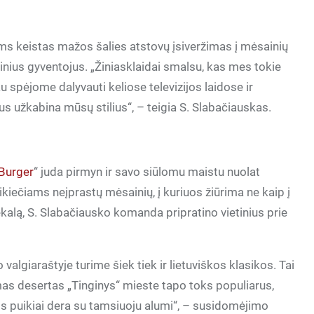
ms keistas mažos šalies atstovų įsiveržimas į mėsainių
etinius gyventojus. „Žiniasklaidai smalsu, kas mes tokie
u spėjome dalyvauti keliose televizijos laidose ir
us užkabina mūsų stilius“, – teigia S. Slabačiauskas.
Burger
“ juda pirmyn ir savo siūlomu maistu nuolat
ikiečiams neįprastų mėsainių, į kuriuos žiūrima ne kaip į
iekalą, S. Slabačiausko komanda pripratino vietinius prie
algiaraštyje turime šiek tiek ir lietuviškos klasikos. Tai
 desertas „Tinginys“ mieste tapo toks populiarus,
jis puikiai dera su tamsiuoju alumi“, – susidomėjimo