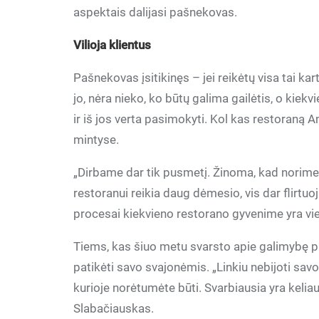
aspektais dalijasi pašnekovas.
Vilioja klientus
Pašnekovas įsitikinęs – jei reikėtų visa tai kar
jo, nėra nieko, ko būtų galima gailėtis, o kiekv
ir iš jos verta pasimokyti. Kol kas restoraną Am
mintyse.
„Dirbame dar tik pusmetį. Žinoma, kad norime p
restoranui reikia daug dėmesio, vis dar flirtuo
procesai kiekvieno restorano gyvenime yra vi
Tiems, kas šiuo metu svarsto apie galimybę plė
patikėti savo svajonėmis. „Linkiu nebijoti savo
kurioje norėtumėte būti. Svarbiausia yra keliaut
Slabačiauskas.