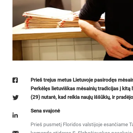
Prieš trejus metus Lietuvoje pasirodęs mėsain
Perkėlęs lietuviškas mėsainių tradicijas į kitą
(29) nutarė, kad reikia naujų iššūkių, ir pradė
Sena svajonė
Prieš pusmetį Floridos valstijoje esančiame 