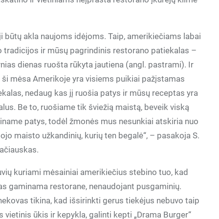
d ji būtų akla naujoms idėjoms. Taip, amerikiečiams labai
tradicijos ir mūsų pagrindinis restorano patiekalas –
nias dienas ruošta rūkyta jautiena (angl. pastrami).
Ir
 ši mėsa Amerikoje yra visiems puikiai pažįstamas
ekalas, nedaug kas jį ruošia patys ir mūsų receptas yra
alus. Be to, ruošiame tik šviežią maistą, beveik viską
name patys, todėl žmonės mus nesunkiai atskiria nuo
tojo maisto užkandinių, kurių ten begalė“, – pasakoja S.
ačiauskas.
uvių kuriami mėsainiai amerikiečius stebino tuo, kad
as gaminama restorane, nenaudojant pusgaminių.
ekovas tikina, kad išsirinkti gerus tiekėjus nebuvo taip
vietinis ūkis ir kepykla, galinti kepti „Drama Burger“