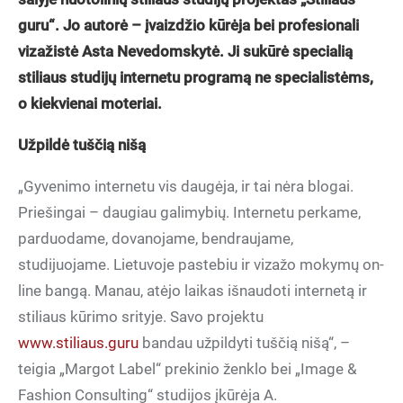
guru“
. Jo autorė – įvaizdžio kūrėja bei profesionali
vizažistė Asta Nevedomskytė. Ji sukūrė
specialią
stiliaus studijų internetu programą ne specialistėms,
o kiekvienai moteriai.
Už
pildė tuščią nišą
„Gyvenimo internetu vis daugėja, ir tai nėra blogai.
Priešingai – daugiau galimybių. Internetu perkame,
parduodame, dovanojame, bendraujame,
studijuojame. Lietuvoje pastebiu ir vizažo mokymų on-
line bangą. Manau, atėjo laikas išnaudoti internetą ir
stiliaus kūrimo srityje. Savo projektu
www.stiliaus.guru
bandau užpildyti tuščią nišą“, –
teigia „Margot Label“ prekinio ženklo bei „Image &
Fashion Consulting“ studijos įkūrėja A.