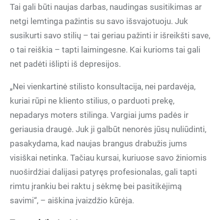
Tai gali būti naujas darbas, naudingas susitikimas ar
netgi lemtinga pažintis su savo išsvajotuoju. Juk
susikurti savo stilių – tai geriau pažinti ir išreikšti save,
o tai reiškia – tapti laimingesne. Kai kurioms tai gali
net padėti išlipti iš depresijos.
„Nei vienkartinė stilisto konsultacija, nei pardavėja,
kuriai rūpi ne kliento stilius, o parduoti prekę,
nepadarys moters stilinga. Vargiai jums padės ir
geriausia draugė. Juk ji galbūt nenorės jūsų nuliūdinti,
pasakydama, kad naujas brangus drabužis jums
visiškai netinka. Tačiau kursai, kuriuose savo žiniomis
nuoširdžiai dalijasi patyręs profesionalas, gali tapti
rimtu įrankiu bei raktu į sėkmę bei pasitikėjimą
savimi“, – aiškina įvaizdžio kūrėja.