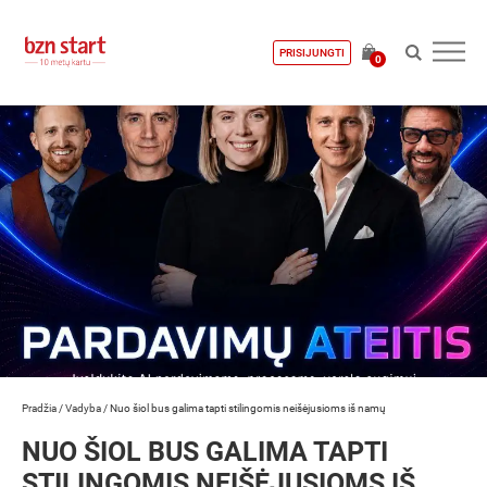
PRISIJUNGTI
0
Pradžia
/
Vadyba
/
Nuo šiol bus galima tapti stilingomis neišėjusioms iš namų
NUO ŠIOL BUS GALIMA TAPTI
STILINGOMIS NEIŠĖJUSIOMS IŠ