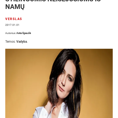
NAMŲ
VERSLAS
2017.01.01
Autorius:
Asta Ilgaudė
Temos:
Vadyba
.