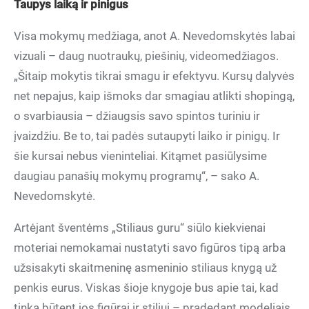
Taupys laiką
ir pinigus
Visa mokymų medžiaga, anot A. Nevedomskytės labai
vizuali – daug nuotraukų, piešinių, videomedžiagos.
„Šitaip mokytis tikrai smagu ir efektyvu. Kursų dalyvės
net nepajus, kaip išmoks dar smagiau atlikti shopingą,
o svarbiausia – džiaugsis savo spintos turiniu ir
įvaizdžiu. Be to, tai padės sutaupyti laiko ir pinigų. Ir
šie kursai nebus vieninteliai. Kitąmet pasiūlysime
daugiau panašių mokymų programų“, – sako A.
Nevedomskytė.
Artėjant šventėms „Stiliaus guru“ siūlo kiekvienai
moteriai nemokamai nustatyti savo figūros tipą arba
užsisakyti skaitmeninę asmeninio stiliaus knygą už
penkis eurus. Viskas šioje knygoje bus apie tai, kad
tinka būtent jos figūrai ir stiliui – pradedant modeliais,