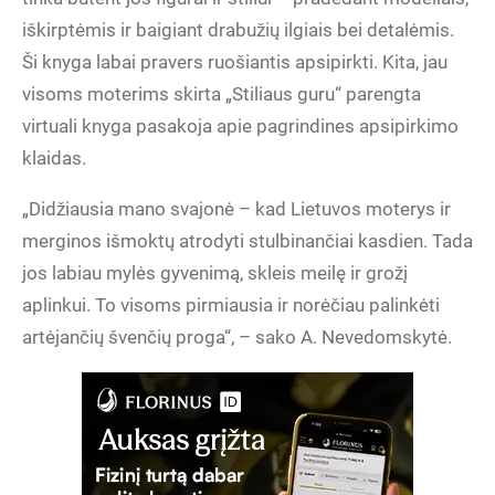
iškirptėmis ir baigiant drabužių ilgiais bei detalėmis.
Ši knyga labai pravers ruošiantis apsipirkti. Kita, jau
visoms moterims skirta „Stiliaus guru“ parengta
virtuali knyga pasakoja apie pagrindines apsipirkimo
klaidas.
„Didžiausia mano svajonė – kad Lietuvos moterys ir
merginos išmoktų atrodyti stulbinančiai kasdien. Tada
jos labiau mylės gyvenimą, skleis meilę ir grožį
aplinkui. To visoms pirmiausia ir norėčiau palinkėti
artėjančių švenčių proga“, – sako A. Nevedomskytė.