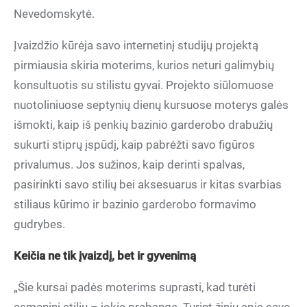
Nevedomskytė.
Įvaizdžio kūrėja savo internetinį studijų projektą
pirmiausia skiria moterims, kurios neturi galimybių
konsultuotis su stilistu gyvai. Projekto siūlomuose
nuotoliniuose septynių dienų kursuose moterys galės
išmokti, kaip iš penkių bazinio garderobo drabužių
sukurti stiprų įspūdį, kaip pabrėžti savo figūros
privalumus. Jos sužinos, kaip derinti spalvas,
pasirinkti savo stilių bei aksesuarus ir kitas svarbias
stiliaus kūrimo ir bazinio garderobo formavimo
gudrybes.
Keičia ne tik įvaizdį, bet ir gyvenimą
„Šie kursai padės moterims suprasti, kad turėti