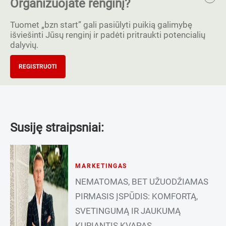
Organizuojate renginį?
Tuomet „bzn start” gali pasiūlyti puikią galimybę
išviešinti Jūsų renginį ir padėti pritraukti potencialių
dalyvių.
REGISTRUOTI
Susiję straipsniai:
MARKETINGAS
NEMATOMAS, BET UŽUODŽIAMAS
PIRMASIS ĮSPŪDIS: KOMFORTĄ,
SVETINGUMĄ IR JAUKUMĄ
KURIANTIS KVAPAS