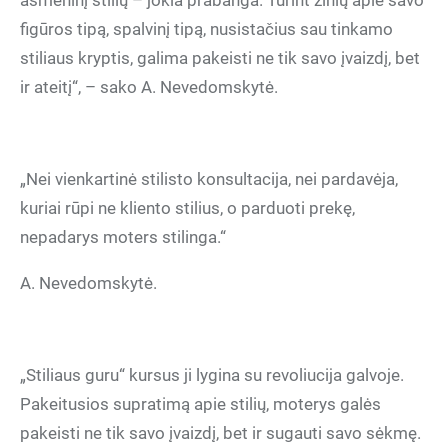
asmeninį stilių – jokia prabanga. Turint žinių apie savo
figūros tipą, spalvinį tipą, nusistačius sau tinkamo
stiliaus kryptis, galima pakeisti ne tik savo įvaizdį, bet
ir ateitį“, – sako A. Nevedomskytė.
„Nei vienkartinė stilisto konsultacija, nei pardavėja,
kuriai rūpi ne kliento stilius, o parduoti prekę,
nepadarys moters stilinga.“
A. Nevedomskytė.
„Stiliaus guru“ kursus ji lygina su revoliucija galvoje.
Pakeitusios supratimą apie stilių, moterys galės
pakeisti ne tik savo įvaizdį, bet ir sugauti savo sėkmę.