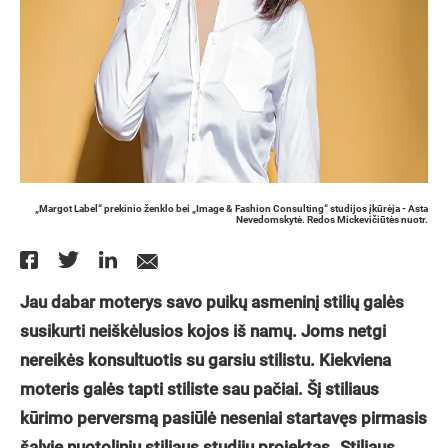
„Margot Label“ prekinio ženklo bei „Image & Fashion Consulting“ studijos įkūrėja - Asta
Nevedomskytė. Redos Mickevičiūtės nuotr.
Jau dabar moterys
savo puikų
asmeninį stilių galės
susikurti neiškėlusios kojos iš namų
. Joms netgi
nereikės konsultuotis su garsiu stilistu. Kiekviena
moteris galės tapti stiliste sau pač
iai. Šį stiliaus
kū
rimo perversmą
pasiūlė neseniai startavę
s pirmasis
š
alyje nuotolinių stiliaus studijų projektas „
Stiliaus