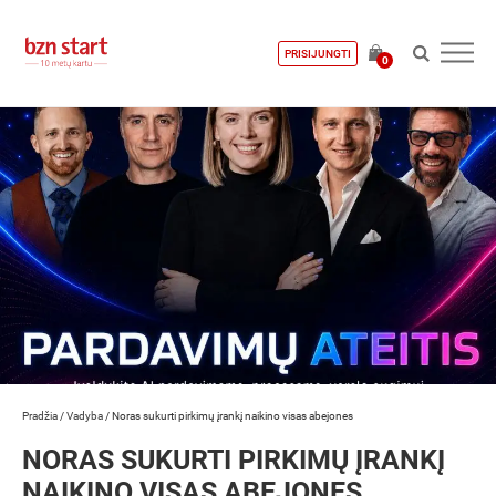
PRISIJUNGTI
0
Pradžia
/
Vadyba
/
Noras sukurti pirkimų įrankį naikino visas abejones
NORAS SUKURTI PIRKIMŲ ĮRANKĮ
NAIKINO VISAS ABEJONES