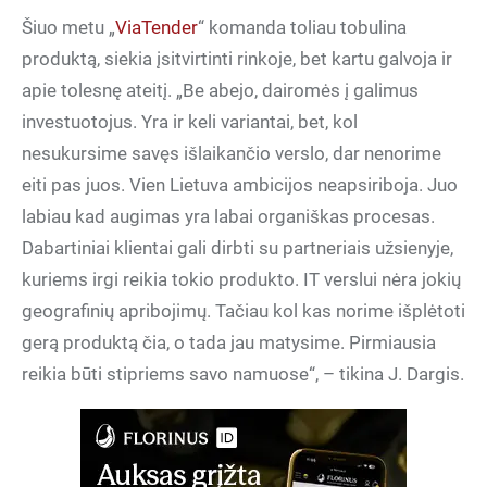
Šiuo metu „
ViaTender
“ komanda toliau tobulina
produktą, siekia įsitvirtinti rinkoje, bet kartu galvoja ir
apie tolesnę ateitį. „Be abejo, dairomės į galimus
investuotojus. Yra ir keli variantai, bet, kol
nesukursime savęs išlaikančio verslo, dar nenorime
eiti pas juos. Vien Lietuva ambicijos neapsiriboja. Juo
labiau kad augimas yra labai organiškas procesas.
Dabartiniai klientai gali dirbti su partneriais užsienyje,
kuriems irgi reikia tokio produkto. IT verslui nėra jokių
geografinių apribojimų. Tačiau kol kas norime išplėtoti
gerą produktą čia, o tada jau matysime. Pirmiausia
reikia būti stipriems savo namuose“, – tikina J. Dargis.