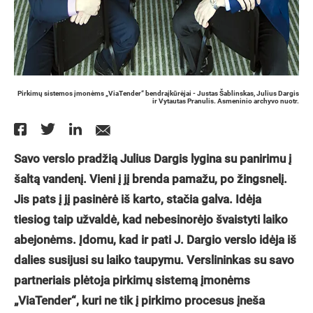
Pirkimų sistemos įmonėms „ViaTender“ bendraįkūrėjai - Justas Šablinskas, Julius Dargis
ir Vytautas Pranulis. Asmeninio archyvo nuotr.
Savo verslo pradžią Julius Dargis lygina su panirimu į
šaltą vandenį. Vieni į jį brenda pamažu, po žingsnelį.
Jis pats į jį pasinėrė iš karto, stačia galva. Idėja
tiesiog taip užvaldė, kad nebesinorėjo švaistyti laiko
abejonėms. Įdomu, kad ir pati J. Dargio verslo idėja iš
dalies susijusi su laiko taupymu. Verslininkas su savo
partneriais plėtoja pirkimų sistemą įmonėms
„ViaTender“, kuri ne tik į pirkimo procesus įneša