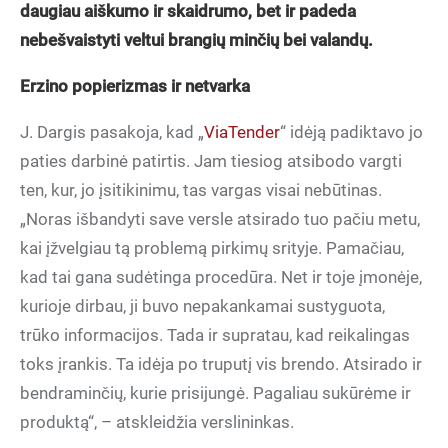
daugiau aiškumo ir skaidrumo, bet ir padeda
nebešvaistyti veltui brangių minčių bei valandų.
Erzino popierizmas ir netvarka
J. Dargis pasakoja, kad „
ViaTender
“ idėją padiktavo jo
paties darbinė patirtis. Jam tiesiog atsibodo vargti
ten, kur, jo įsitikinimu, tas vargas visai nebūtinas.
„Noras išbandyti save versle atsirado tuo pačiu metu,
kai įžvelgiau tą problemą pirkimų srityje. Pamačiau,
kad tai gana sudėtinga procedūra. Net ir toje įmonėje,
kurioje dirbau, ji buvo nepakankamai sustyguota,
trūko informacijos. Tada ir supratau, kad reikalingas
toks įrankis. Ta idėja po truputį vis brendo. Atsirado ir
bendraminčių, kurie prisijungė. Pagaliau sukūrėme ir
produktą“, – atskleidžia verslininkas.