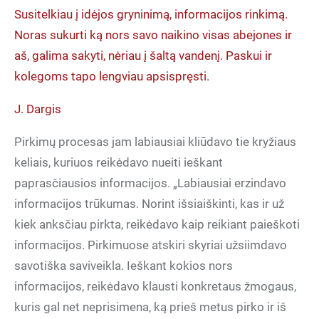
Susitelkiau į idėjos gryninimą, informacijos rinkimą.
Noras sukurti ką nors savo naikino visas abejones ir
aš, galima sakyti, nėriau į šaltą vandenį. Paskui ir
kolegoms tapo lengviau apsispręsti.
J. Dargis
Pirkimų procesas jam labiausiai kliūdavo tie kryžiaus
keliais, kuriuos reikėdavo nueiti ieškant
paprasčiausios informacijos. „Labiausiai erzindavo
informacijos trūkumas. Norint išsiaiškinti, kas ir už
kiek anksčiau pirkta, reikėdavo kaip reikiant paieškoti
informacijos. Pirkimuose atskiri skyriai užsiimdavo
savotiška saviveikla. Ieškant kokios nors
informacijos, reikėdavo klausti konkretaus žmogaus,
kuris gal net neprisimena, ką prieš metus pirko ir iš