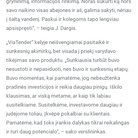
gryninimą, informacijos rinkimą. Noras sukurti ką nors
savo naikino visas abejones ir aš, galima sakyti, nėriau
į šaltą vandenį. Paskui ir kolegoms tapo lengviau
apsispręsti“, – teigia J. Dargis.
„ViaTender“ kelyje neišvengiamai pasitaikė ir
sunkesnių akimirkų, bet visada į priekį varydavo
tikėjimas savo produktu. „Sunkiausia turbūt buvo
nesustoti ir nepasiduoti, nes buvo ir sunkesnių etapų.
Buvo momentas, kai pamatėme, jog nebeužtenka
pradinės investicijos ir reikia daugiau pinigų. Iškilo
klausimas, ar viską metame, ar kaip tik labiau
susitelkiame. Susitelkėme, investavome daugiau ir
judėjome toliau. Įkvėpė pokalbiai su klientais.
Pamatėme, kad toks įrankis dalykas tikrai reikalingas
ir turi daug potencialo“, – sako verslininkas.