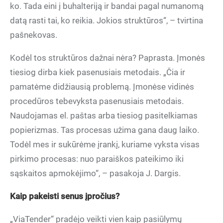
ko. Tada eini į buhalteriją ir bandai pagal numanomą
datą rasti tai, ko reikia. Jokios struktūros“, – tvirtina
pašnekovas.
Kodėl tos struktūros dažnai nėra? Paprasta. Įmonės
tiesiog dirba kiek pasenusiais metodais. „Čia ir
pamatėme didžiausią problemą. Įmonėse vidinės
procedūros tebevyksta pasenusiais metodais.
Naudojamas el. paštas arba tiesiog pasitelkiamas
popierizmas. Tas procesas užima gana daug laiko.
Todėl mes ir sukūrėme įrankį, kuriame vyksta visas
pirkimo procesas: nuo paraiškos pateikimo iki
sąskaitos apmokėjimo“, – pasakoja J. Dargis.
Kaip pakeisti senus įpročius?
„ViaTender“ pradėjo veikti vien kaip pasiūlymų