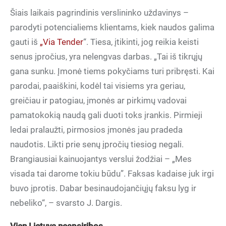
Šiais laikais pagrindinis verslininko uždavinys –
parodyti potencialiems klientams, kiek naudos galima
gauti iš
„Via Tender
“. Tiesa, įtikinti, jog reikia keisti
senus įpročius, yra nelengvas darbas. „Tai iš tikrųjų
gana sunku. Įmonė tiems pokyčiams turi pribręsti. Kai
parodai, paaiškini, kodėl tai visiems yra geriau,
greičiau ir patogiau, įmonės ar pirkimų vadovai
pamatokokią naudą gali duoti toks įrankis. Pirmieji
ledai pralaužti, pirmosios įmonės jau pradeda
naudotis. Likti prie senų įpročių tiesiog negali.
Brangiausiai kainuojantys verslui žodžiai – „Mes
visada tai darome tokiu būdu”. Faksas kadaise juk irgi
buvo įprotis. Dabar besinaudojančiųjų faksu lyg ir
nebeliko“, – svarsto J. Dargis.