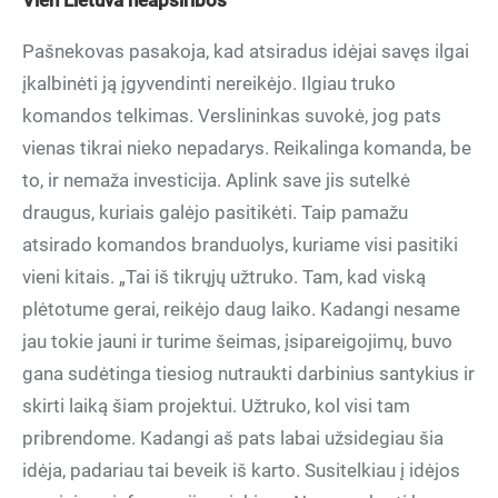
Vien Lietuva neapsiribos
Pašnekovas pasakoja, kad atsiradus idėjai savęs ilgai
įkalbinėti ją įgyvendinti nereikėjo. Ilgiau truko
komandos telkimas. Verslininkas suvokė, jog pats
vienas tikrai nieko nepadarys. Reikalinga komanda, be
to, ir nemaža investicija. Aplink save jis sutelkė
draugus, kuriais galėjo pasitikėti. Taip pamažu
atsirado komandos branduolys, kuriame visi pasitiki
vieni kitais. „Tai iš tikrųjų užtruko. Tam, kad viską
plėtotume gerai, reikėjo daug laiko. Kadangi nesame
jau tokie jauni ir turime šeimas, įsipareigojimų, buvo
gana sudėtinga tiesiog nutraukti darbinius santykius ir
skirti laiką šiam projektui. Užtruko, kol visi tam
pribrendome. Kadangi aš pats labai užsidegiau šia
idėja, padariau tai beveik iš karto. Susitelkiau į idėjos