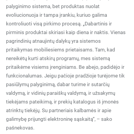
palyginimo sistema, bet produktas nuolat
evoliucionuoja ir tampa įrankiu, kuriuo galima
kontroliuoti visą pirkimo procesą. „Dabartinis ir
pirminis produktai skiriasi kaip diena ir naktis. Vienas
pagrindinių atnaujintų dalykų yra sistemos
pritaikymas mobiliesiems prietaisams. Tam, kad
nereikėtų kurti atskirų programų, mes sistemą
pritaikėme visiems įrenginiams. Be abejo, padidėjo ir
funkcionalumas. Jeigu pačioje pradžioje turėjome tik
pasiūlymų palyginimą, dabar turime ir sutarčių
valdymą, ir vidinių paraiškų valdymą, ir užsakymų
tiekėjams pateikimą, ir prekių katalogus iš įmonės
atrinktų tiekėjų. Su partneriais kalbamės ir apie
galimybę prijungti elektroninę sąskaitą“, – sako
pašnekovas.