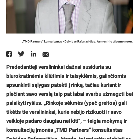
„TMD Partners“ konsultantas - Deividas Rafanavičius. Asmeninio albumo nuotr.
Pradedantieji verslininkai dažnai susiduria su
biurokratinėmis kliūtimis ir taisyklėmis, galinčiomis
apsunkinti sąlygas patekti į rinką, tačiau kuriant ir
plečiant savo verslą taip pat labai svarbu užmegzti bei
palaikyti ryšius. „Rinkoje sėkmės (ypač greitos) gali
tikėtis tie verslininkai, kurie nebijo rizikuoti ir savo
veikloje padaro daugiau nei kiti“, – teigia mokymų ir
konsultacijų įmonės „TMD Partners“ konsultantas