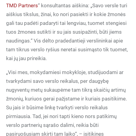
TMD Partners
“ konsultantas aiškina: „Savo versle turi
aiškius tikslus, žinai, ko nori pasiekti ir kokie žmonės
gali tau padėti padaryti tai lengviau, tuomet stengiesi
tuos žmones sutikti ir su jais susipažinti, būti jiems
naudingas.“ Vis dėlto pradedantieji verslininkai apie
tam tikrus verslo ryšius neretai susimąsto tik tuomet,
kai jų jau prireikia.
„Visi mes, mokydamiesi mokykloje, studijuodami ar
tvarkydami savo verslo reikalus, per daugybę
nugyventų metų sukaupėme tam tikrą skaičių artimų
žmonių, kuriuos gerai pažįstame ir kuriais pasitikime.
Su jais ir būsime linkę tvarkyti verslo reikalus
pirmiausia. Tad, jei nori tapti kieno nors patikimų
verslo partnerių sąrašo dalimi, reikia būti
pasiruošusiam skirti tam laiko“, – įsitikinęs