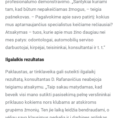
profesionalumo demonstravimo. „Santykiai kuriami
tam, kad būtum nepakeičiamas žmogus, – teigia
pašnekovas. – Pagalvokime apie savo patirtį: kokius
mus aptarnaujančius specialistus keičiame rečiausiai?
Atsakymas – tuos, kurie apie mus žino daugiau nei
mes patys: odontologai, automobilių serviso
darbuotojai, kirpėjai, teisininkai, konsultantai ir t. t.“
Ilgalaikis rezultatas
Paklaustas, ar tinklaveika gali suteikti ilgalaikį
rezultatą, konsultantas D. Rafanavičius neabejoja
teigiamu atsakymu. „Taip sakau matydamas, kad
beveik visi mano sutikti pasisekimą pelnę verslininkai
priklauso kokiems nors klubams ar atskiroms
grupėms žmonių. Ten jie laiką leidžia bendraudami, o
vėliau savo klausimus perkelia ir į darbines aplinkas.