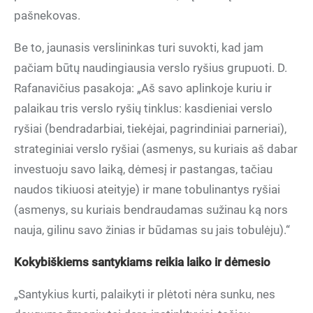
pašnekovas.
Be to, jaunasis verslininkas turi suvokti, kad jam
pačiam būtų naudingiausia verslo ryšius grupuoti. D.
Rafanavičius pasakoja: „Aš savo aplinkoje kuriu ir
palaikau tris verslo ryšių tinklus: kasdieniai verslo
ryšiai (bendradarbiai, tiekėjai, pagrindiniai parneriai),
strateginiai verslo ryšiai (asmenys, su kuriais aš dabar
investuoju savo laiką, dėmesį ir pastangas, tačiau
naudos tikiuosi ateityje) ir mane tobulinantys ryšiai
(asmenys, su kuriais bendraudamas sužinau ką nors
nauja, gilinu savo žinias ir būdamas su jais tobulėju).“
Kokybiškiems santykiams reikia laiko ir dėmesio
„Santykius kurti, palaikyti ir plėtoti nėra sunku, nes