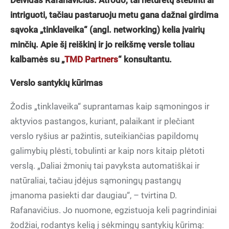
Deividas Rafanavičius. Atrodo, tai neturėtų stebinti ar
intriguoti, tačiau pastaruoju metu gana dažnai girdima
sąvoka „tinklaveika“ (angl. networking) kelia įvairių
minčių. Apie šį reiškinį ir jo reikšmę versle toliau
kalbamės su „
TMD Partners
“ konsultantu.
Verslo santykių kūrimas
Žodis „tinklaveika“ suprantamas kaip sąmoningos ir
aktyvios pastangos, kuriant, palaikant ir plečiant
verslo ryšius ar pažintis, suteikiančias papildomų
galimybių plėsti, tobulinti ar kaip nors kitaip plėtoti
verslą. „Daliai žmonių tai pavyksta automatiškai ir
natūraliai, tačiau įdėjus sąmoningų pastangų
įmanoma pasiekti dar daugiau“, – tvirtina D.
Rafanavičius. Jo nuomone, egzistuoja keli pagrindiniai
žodžiai, rodantys kelią į sėkmingų santykių kūrimą: