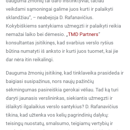
dauguma žmonių tai daro instinktyviai, tačiau
veikdami sąmoningai galime juos kurti ir palaikyti
sklandžiau“, – neabejoja D. Rafanavičius.
Kokybiškiems santykiams užmegzti ir palaikyti reikia
nemažai laiko bei dėmesio. „
TMD Partners
“
konsultantas įsitikinęs, kad svarbius verslo ryšius
būtina numatyti iš anksto ir kurti juos tuomet, kai jie
dar nėra itin reikalingi.
Dauguma žmonių įsitikinę, kad tinklaveika prasideda ir
baigiasi susipažinus, nors naujų pažinčių
sėkmingumas pasireiškia gerokai vėliau. Tad ką turi
daryti jaunasis verslininkas, siekiantis užmegzti ir
išlaikyti ilgalaikius verslo santykius? D. Rafanavičius
tikina, kad užtenka vos kelių pagrindinių dalykų:
teisingų nuostatų, smalsumo, teigiamų vertybių ir