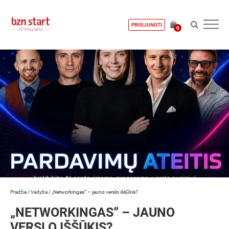
PRISIJUNGTI
0
Pradžia
/
Vadyba
/
„Networkingas” – jauno verslo iššūkis?
„NETWORKINGAS” – JAUNO
VERSLO IŠŠŪKIS?