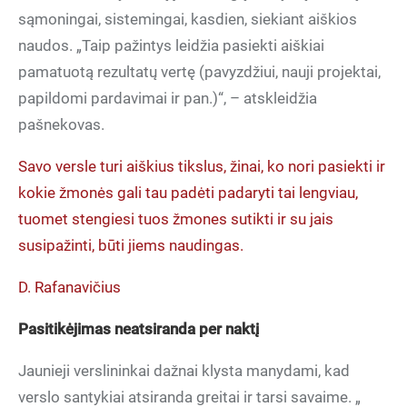
sąmoningai, sistemingai, kasdien, siekiant aiškios
naudos. „Taip pažintys leidžia pasiekti aiškiai
pamatuotą rezultatų vertę (pavyzdžiui, nauji projektai,
papildomi pardavimai ir pan.)“, – atskleidžia
pašnekovas.
Savo versle turi aiškius tikslus, žinai, ko nori pasiekti ir
kokie žmonės gali tau padėti padaryti tai lengviau,
tuomet stengiesi tuos žmones sutikti ir su jais
susipažinti, būti jiems naudingas.
D. Rafanavičius
Pasitikėjimas neatsiranda per naktį
Jaunieji verslininkai dažnai klysta manydami, kad
verslo santykiai atsiranda greitai ir tarsi savaime. „