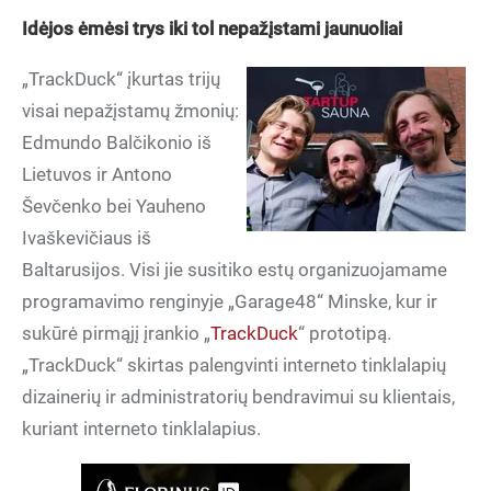
Idėjos ėmėsi trys iki tol nepažįstami jaunuoliai
„TrackDuck“ įkurtas trijų
visai nepažįstamų žmonių:
Edmundo Balčikonio iš
Lietuvos ir Antono
Ševčenko bei Yauheno
Ivaškevičiaus iš
Baltarusijos. Visi jie susitiko estų organizuojamame
programavimo renginyje „Garage48“ Minske, kur ir
sukūrė pirmąjį įrankio „
TrackDuck
“ prototipą.
„TrackDuck“ skirtas palengvinti interneto tinklalapių
dizainerių ir administratorių bendravimui su klientais,
kuriant interneto tinklalapius.