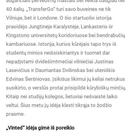
augančiais pervedimų mastais bei veikla daugiau nei
40 šalių. „TransferGo“ turi savo buveines ne tik
Vilniuje, bet ir Londone. O šio startuolio istorija
prasidėjo Jungtinėje Karalystėje, Lankasterio iir
Kingstono universitetų koridoriuose bei bendrabučių
kambariuose. Istorija, kurios kūrėjais tapo trys iš
studentų minios neišsiskiriantys ir tuomet dar
nepažįstami dvidešimtmečiai vilniečiai Justinas
Lasevičius ir Daumantas Dvilinskas bei uteniškis
Edvinas Šeršniovas. Įsikišus likimui jų keliai netrukus
susikirto, o verslūs protai prisipildė kūrybiškų minčių.
Kitaip nei studijų kolegos, lietuviai nešvaistė laiko
veltui. Šiuo metu jų idėja klesti tikrąja to žodžio
prasme.
„Vinted“ idėja gimė iš poreikio