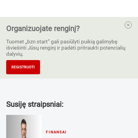
Organizuojate renginį?
Tuomet „bzn start” gali pasiūlyti puikią galimybę
išviešinti Jūsų renginį ir padėti pritraukti potencialių
dalyvių.
REGISTRUOTI
Susiję straipsniai:
FINANSAI