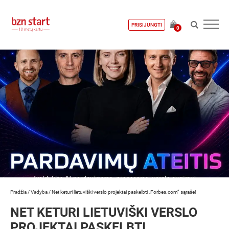
PRISIJUNGTI
0
Pradžia
/
Vadyba
/
Net keturi lietuviški verslo projektai paskelbti „Forbes.com“ sąraše!
NET KETURI LIETUVIŠKI VERSLO
PROJEKTAI PASKELBTI