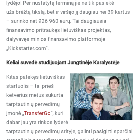
lydėjo! Per nustatytą terminą jie ne tik pasiekė
užsibrėžtą tikslą, bet ir viršijo jį daugiau nei 39 kartus
– surinko net 926 960 eurų. Tai daugiausia
finansavimo pritraukęs lietuviškas projektas,
dalyvavęs minios finansavimo platformoje
„Kickstarter.com“.
Keliai suvedė studijuojant Jungtinėje Karalystėje
Kitas patekęs lietuviškas
startuolis – tai prieš
ketverius metus sukurta
tarptautinių pervedimų
įmonė „
TransferGo
“, kuri
dabar jau yra rinkos lyderė
tarptautinių pervedimų srityje, galinti pasigirti sparčiai