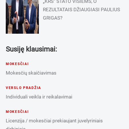
„KRS“ STATO VISIEMS, O
REZULTATAIS DŽIAUGIASI PAULIUS
GRIGAS?
Susiję klausimai:
MOKESČIAI
Mokesčių skaičiavimas
VERSLO PRADŽIA
Individuali veikla ir reikalavimai
MOKESČIAI
Licenzija / mokesčiai prekiaujant juvelyriniais
dirbiniais