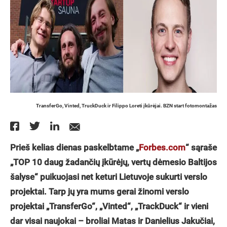
TransferGo, Vinted, TruckDuck ir Filippo Loreti įkūrėjai. BZN start fotomontažas
Prieš kelias dienas paskelbtame „
Forbes.com
“ sąraše
„TOP 10 daug žadančių įkūrėjų, vertų dėmesio Baltijos
šalyse“ puikuojasi net keturi Lietuvoje sukurti verslo
projektai. Tarp jų yra mums gerai žinomi verslo
projektai „TransferGo“, „Vinted“, „TrackDuck“ ir vieni
dar visai naujokai – broliai Matas ir Danielius Jakučiai,