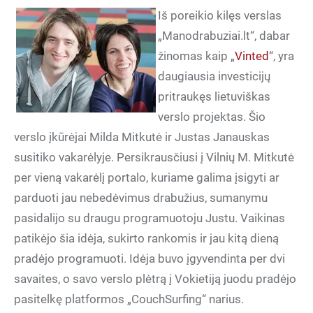
Iš poreikio kilęs verslas
„Manodrabuziai.lt“, dabar
žinomas kaip „
Vinted
“, yra
daugiausia investicijų
pritraukęs lietuviškas
verslo projektas. Šio
verslo įkūrėjai Milda Mitkutė ir Justas Janauskas
susitiko vakarėlyje. Persikrausčiusi į Vilnių M. Mitkutė
per vieną vakarėlį portalo, kuriame galima įsigyti ar
parduoti jau nebedėvimus drabužius, sumanymu
pasidalijo su draugu programuotoju Justu. Vaikinas
patikėjo šia idėja, sukirto rankomis ir jau kitą dieną
pradėjo programuoti. Idėja buvo įgyvendinta per dvi
savaites, o savo verslo plėtrą į Vokietiją juodu pradėjo
pasitelkę platformos „CouchSurfing“ narius.