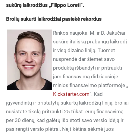
sukūrę laikrodžius „Filippo Loreti“.
Brolių sukurti laikrodžiai pasiekė rekordus
Rinkos naujokai M. ir D. Jakučiai
sukūrė itališką prabangų laikrodį
ir visą dizaino liniją. Tuomet
nusprendė dar šiemet savo
produktą išbandyti ir pritraukti
jam finansavimą didžiausioje
minios finansavimo platformoje „
Kickstarter.com
“. Kad
įgyvendintų ir pristatytų sukurtų laikrodžių liniją, broliai
nusistatė tikslą pritraukti 25 tūkst. eurų finansavimą
per 30 dienų, kad galėtų išplėtoti savo verslo idėją ir
pasirengti verslo plėtrai. Neįtikėtina sėkmė juos