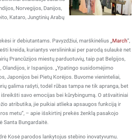
ndijos, Norvegijos, Danijos,
eito, Kataro, Jungtinių Arabų
ekėsi ir debiutantams. Pavyzdžiui, marškinėlius „
March
“,
ešti kreida, kuriantys verslininkai per parodą sulaukė net
irių Prancūzijos miestų parduotuvių, taip pat Belgijos,
os, Olandijos, ir Ispanijos. „Ypatingo susidomėjimo
os, Japonijos bei Pietų Korėjos. Buvome vieninteliai,
urių galima rašyti, todėl rūbas tampa ne tik apranga, bet
 išreikšti savo emocijas bei kūrybingumą. O atšvaitiniai
io atributika, jie puikiai atlieka apsaugos funkciją ir
os metu“, – apie išskirtinį prekės ženklą pasakojo
ė Santa Bungardaitė.
iedrė Kosė parodos lankytojus stebino inovatyvumu.