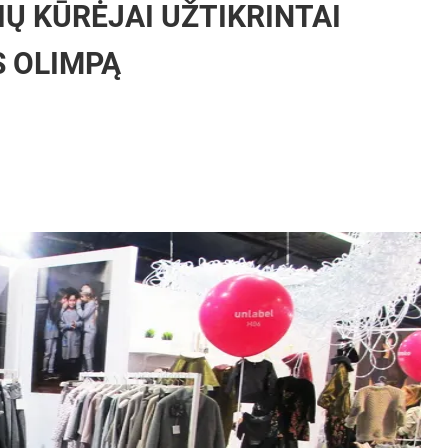
Ų KŪRĖJAI UŽTIKRINTAI
S OLIMPĄ