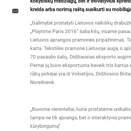
kokybiškų medžiagų, bet ir inovatyvius sprendi
kreida arba norimą raštą susikurti su mobiliąja
„Galimybė pristatyti Lietuvos vaikiškų drabuži
„Playtime Paris 2016“ šalia kitų, visame pasau
Lietuvos aprangos pramonės pripažinimas. Tekst
karta. Tekstilės pramonė Lietuvoje auga, o ap
70 pasaulio šalių. Didžiausias eksporto augim
Pernai jų buvo eksportuota beveik tris kartus d
rūbų pirkėjai yra iš Vokietijos, Didžiosios Brit
Noreikienė.
„Buvome vieninteliai, kurie pristatėme unikaliu
tampa ne tik apranga, bet ir interaktyvia pram
kūrybingumą“