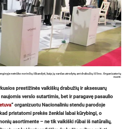
nginyje netrūko norinčių išbandyti, kaip jų vardas atrodytų ant drabužių iš lino. Organizatorių
nuotr.
ykusios prestižinės vaikiškų drabužių ir aksesuarų
 naujomis verslo sutartimis, bet ir paragavę pasaulio
ietuva
“ organizuotu Nacionaliniu stendu parodoje
kad pristatomi prekės ženklai labai kūrybingi, o
nių asortimente – ne tik vaikiški rūbai iš natūralių,