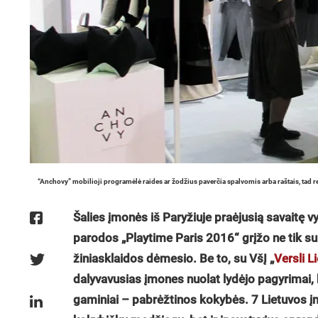
“Anchovy” mobilioji programėlė raides ar žodžius paverčia spalvomis arba raštais, tad re
Šalies įmonės iš Paryžiuje praėjusią savaitę v
parodos „Playtime Paris 2016“ grįžo ne tik su
žiniasklaidos dėmesio. Be to, su VšĮ „
Versli L
dalyvavusias įmones nuolat lydėjo pagyrimai, 
gaminiai – pabrėžtinos kokybės. 7 Lietuvos įmo