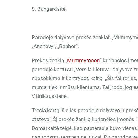
S. Bungardaitė
Parodoje dalyvavo prekės ženklai: „Mummymoon
„Anchovy“, „Benber“.
Prekės ženklą „
Mummymoon
“ kuriančios įmo
parodoje kartu su „Verslia Lietuva“ dalyvavo tre
nuoseklumo ir kantrybės kainą. „Šis faktorius, 
mums, tiek ir mūsų klientams. Tai įrodo, jog e
V.Unikauskienė.
Trečią kartą iš eilės parodoje dalyvavo ir prek
atstovai. Šį prekės ženklą kuriančios įmonės “
Domarkaitė teigė, kad pastarasis buvo vienas
pasirodymų tarptautinei rinkai. Po parodos ver