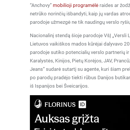
“Anchovy”
mobilioji programėlė
raides ar žodž
netrūko norinčių išbandyti, kaip jų vardas atrod
parodoje užmezgė ne tik naudingų verslo ryšių
Nacionalinį stendą šioje parodoje VšĮ „Versli L
Lietuvos vaikiškos mados kūrėjai dalyvavo 201
parodoje sutiko potencialių verslo partnerių ir k
Karalystės, Kinijos, Pietų Korėjos, JAV, Prancūzi
Jeans“ sudarė sutartį su agente, kuri šiam p
po parodų pradėjo tiekti rūbus Danijos buti
iš Ispanijos bei Šveicarijos.