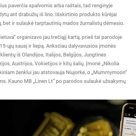
ius paverčia spalvomis arba raštais, tad renginyje
ytų ant drabužių iš lino. Išskirtinio produkto kūrėjai
, bet ir sulaukė tarptautinių mados žurnalistų dėmesio.
ietuva“ organizavo jau trečiąjį kartą, prieš tai parodoje
5-ųjų sausį ir liepą. Anksčiau dalyvavusios įmonės
lientų iš Olandijos, Italijos, Belgijos, Jungtinės
jos, Austrijos, Vokietijos ir kitų šalių. Įmonė „Nikolia
rekiniam ženklui jau atstovauja Niujorke, o „Mummymoon“
kams. Kauno MB „Linen Lt“ po parodos sulaukė užsakymų