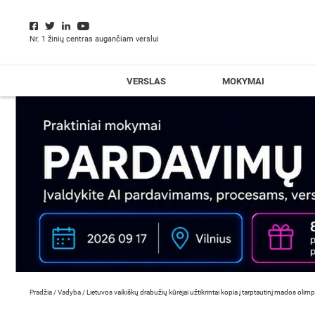
Nr. 1 žinių centras augančiam verslui
VERSLAS
MOKYMAI
Pradžia
/
Vadyba
/
Lietuvos vaikiškų drabužių kūrėjai užtikrintai kopia į tarptautinį mados olim