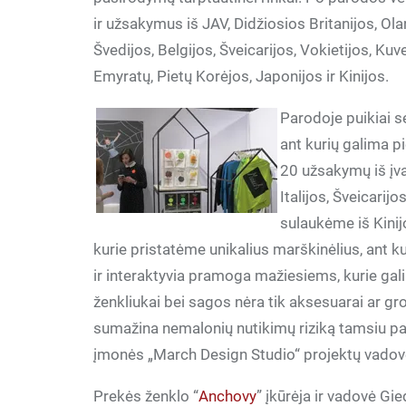
ir užsakymus iš JAV, Didžiosios Britanijos, Ola
Švedijos, Belgijos, Šveicarijos, Vokietijos, Kuv
Emyratų, Pietų Korėjos, Japonijos ir Kinijos.
Parodoje puikiai s
ant kurių galima pi
20 užsakymų iš įva
Italijos, Šveicarij
sulaukėme iš Kinij
kurie pristatėme unikalius marškinėlius, ant k
ir interaktyvia pramoga mažiesiems, kurie gali
ženkliukai bei sagos nėra tik aksesuarai ar grož
sumažina nemalonių nutikimų riziką tamsiu par
įmonės „March Design Studio“ projektų vadov
Prekės ženklo “
Anchovy
” įkūrėja ir vadovė G