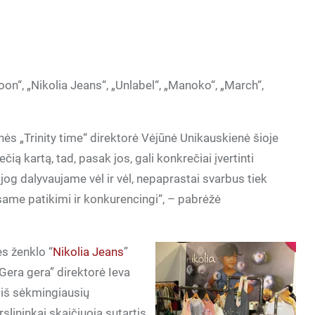
“, „Nikolia Jeans“, „Unlabel“, „Manoko“, „March“,
nės „Trinity time“ direktorė Vėjūnė Unikauskienė šioje
čią kartą, tad, pasak jos, gali konkrečiai įvertinti
jog dalyvaujame vėl ir vėl, nepaprastai svarbus tiek
same patikimi ir konkurencingi“, – pabrėžė
ės ženklo “
Nikolia Jeans
”
Gera gera” direktorė Ieva
 iš sėkmingiausių
slininkai skaičiuoja sutartis