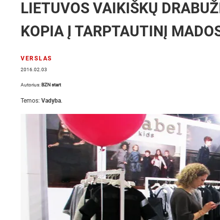
LIETUVOS VAIKIŠKŲ DRABUŽI
KOPIA Į TARPTAUTINĮ MADO
VERSLAS
2016.02.03
Autorius:
BZN start
Temos:
Vadyba
.