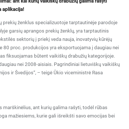
mai: ant kai kurių vaikiškų drabužių galima rašyti
 aplikacija!
ų prekių ženklus specializuotoje tarptautinėje parodoje
lyje garsių aprangos prekių ženklų, yra tarptautinis
ilės sektorių į priekį veda nauja, inovatyvių kūrėjų
ie 80 proc. produkcijos yra eksportuojama į daugiau nei
as fiksuojamas būtent vaikiškų drabužių kategorijoje.
augiau nei 2008-aisiais. Pagrindiniai lietuviškų vaikiškų
anijos ir Švedijos“, – teigė Ūkio viceministrė Rasa
s marškinėlius, ant kurių galima rašyti, todėl rūbas
oga mažiesiems, kurie gali išreikšti savo emocijas bei