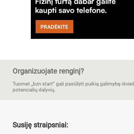
Organizuojate renginį?
Tuomet „bzn start” gali pasiūlyti puikią galimybę išvieši
potencialių dalyvių.
Susiję straipsniai: