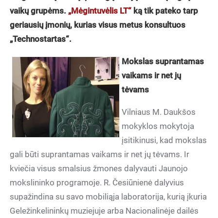
vaikų grupėms.
„Mėgintuvėlis LT“
ką tik pateko tarp
geriausių įmonių, kurias visus metus konsultuos
„Technostartas“.
Mokslas suprantamas
vaikams ir net jų
tėvams
Vilniaus M. Daukšos
mokyklos mokytoja
įsitikinusi, kad mokslas
gali būti suprantamas vaikams ir net jų tėvams. Ir
kviečia visus smalsius žmones dalyvauti Jaunojo
mokslininko programoje. R. Česiūnienė dalyvius
supažindina su savo mobiliąja laboratorija, kurią įkuria
Geležinkelininkų muziejuje arba Nacionalinėje dailės