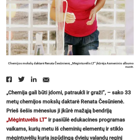
Chemijos mokslų daktarė Renata Česūnienė, „Mėgintuvėlis LT“ įkūrėja Asmeninio albumo
nuotr.
„Chemija gali būti įdomi, patraukli ir graži“, – sako 33
metų chemijos mokslų daktarė Renata Česūnienė.
Prieš šešis mėnesius ji įkūrė mažąją bendriją
„Mėgintuvėlis LT“
ir pasiūlė edukacines programas
vaikams, kurių metu iš cheminių elementų ir stiklo
mėgintuvėlių kuria įspūdingą dviejų valandų reginį