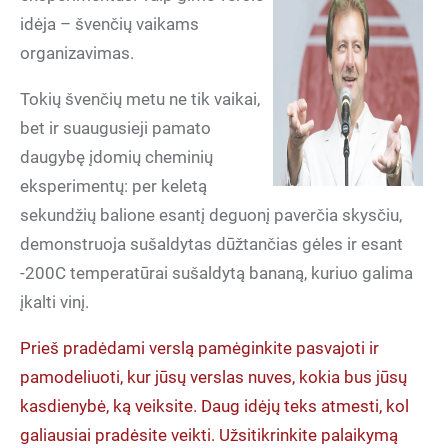
idėja – švenčių vaikams
organizavimas.
Tokių švenčių metu ne tik vaikai,
bet ir suaugusieji pamato
daugybę įdomių cheminių
eksperimentų: per keletą
sekundžių balione esantį deguonį paverčia skysčiu,
demonstruoja sušaldytas dūžtančias gėles ir esant
-200C temperatūrai sušaldytą bananą, kuriuo galima
įkalti vinį.
Prieš pradėdami verslą pamėginkite pasvajoti ir
pamodeliuoti, kur jūsų verslas nuves, kokia bus jūsų
kasdienybė, ką veiksite. Daug idėjų teks atmesti, kol
galiausiai pradėsite veikti. Užsitikrinkite palaikymą