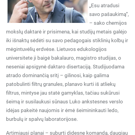
„Esu atradusi
savo pašaukimą“,
– sako chemijos
mokslų daktarė ir prisimena, kai studijų metais galėjo
iki išnaktų sėdėti su savo pedagogais stiklinių kolbų ir
mėgintuvėlių erdvėse. Lietuvos edukologijos
universitete ji baigė bakalauro, magistro studijas, o
neseniai apsigynė daktaro disertaciją. Studijuodama
atrado dominančią sritį – gilinosi, kaip galima
patobulinti filtrų granules, planavo kurti iš atliekų
filtrus, mintyse jau statė gamyklas, tačiau sukūrusi
šeimą ir susilaukusi sūnaus Luko ankstesnes verslo
idėjas pakeitė naujomis ir ėmė šeimininkauti ledo,
burbulų ir spalvų laboratorijose.
Artimiausi planai – suburti didesnę komandą, daugiau