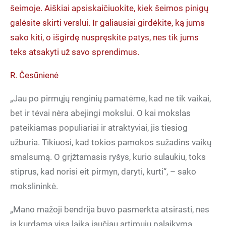
šeimoje. Aiškiai apsiskaičiuokite, kiek šeimos pinigų
galėsite skirti verslui. Ir galiausiai girdėkite, ką jums
sako kiti, o išgirdę nuspręskite patys, nes tik jums
teks atsakyti už savo sprendimus.
R. Česūnienė
„Jau po pirmųjų renginių pamatėme, kad ne tik vaikai,
bet ir tėvai nėra abejingi mokslui. O kai mokslas
pateikiamas populiariai ir atraktyviai, jis tiesiog
užburia. Tikiuosi, kad tokios pamokos sužadins vaikų
smalsumą. O grįžtamasis ryšys, kurio sulaukiu, toks
stiprus, kad norisi eit pirmyn, daryti, kurti“, – sako
mokslininkė.
„Mano mažoji bendrija buvo pasmerkta atsirasti, nes
ją kurdama visą laiką jaučiau artimųjų palaikymą.