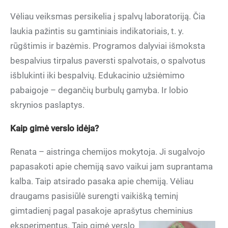
Vėliau veiksmas persikelia į spalvų laboratoriją. Čia
laukia pažintis su gamtiniais indikatoriais, t. y.
rūgštimis ir bazėmis. Programos dalyviai išmoksta
bespalvius tirpalus paversti spalvotais, o spalvotus
išblukinti iki bespalvių. Edukacinio užsiėmimo
pabaigoje – degančių burbulų gamyba. Ir lobio
skrynios paslaptys.
Kaip gimė verslo idėja?
Renata – aistringa chemijos mokytoja. Ji sugalvojo
papasakoti apie chemiją savo vaikui jam suprantama
kalba. Taip atsirado pasaka apie chemiją. Vėliau
draugams pasisiūlė surengti vaikišką teminį
gimtadienį pagal pasakoje aprašytus cheminius
eksperimentus. Taip gimė
verslo