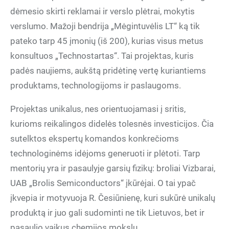
dėmesio skirti reklamai ir verslo plėtrai, mokytis
verslumo. Mažoji bendrija „Mėgintuvėlis LT“ ką tik
pateko tarp 45 įmonių (iš 200), kurias visus metus
konsultuos „Technostartas“. Tai projektas, kuris
padės naujiems, aukštą pridėtinę vertę kuriantiems
produktams, technologijoms ir paslaugoms.
Projektas unikalus, nes orientuojamasi į sritis,
kurioms reikalingos didelės tolesnės investicijos. Čia
sutelktos ekspertų komandos konkrečioms
technologinėms idėjoms generuoti ir plėtoti. Tarp
mentorių yra ir pasaulyje garsių fizikų: broliai Vizbarai,
UAB „Brolis Semiconductors“ įkūrėjai. O tai ypač
įkvepia ir motyvuoja R. Česiūnienę, kuri sukūrė unikalų
produktą ir juo gali sudominti ne tik Lietuvos, bet ir
pasaulio vaikus chemijos mokslu.