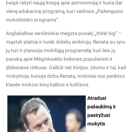
baigė rašyti naują knygą apie astronomiją ir kuria dar
vieną edukacinę programą, kuri vadinsis „Pažengusio
mokslininko programa“.
Anglakalbiai verslininkai mėgsta posakį „think big“ –
mąstyk plačiai ir turėk didelių ambicijų. Renata su vyru
jų turi ir planuoja mobiliąją programėlę, kuri leis jų
pasaką apie Mėgintuvėlio keliones populiarinti ir
didesnėse rinkose. Galbūt net Kinijos. Įdomu ir tai, kad
mokykloje, kurioje dirba Renata, mokiniai nuo penktos
klasės mokosi kinų kalbos ir kultūros.
Atradusi
pašaukimą ir
pasiryžusi
mokytis