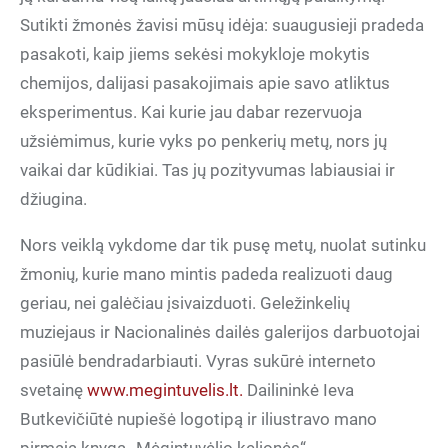
Sutikti žmonės žavisi mūsų idėja: suaugusieji pradeda
pasakoti, kaip jiems sekėsi mokykloje mokytis
chemijos, dalijasi pasakojimais apie savo atliktus
eksperimentus. Kai kurie jau dabar rezervuoja
užsiėmimus, kurie vyks po penkerių metų, nors jų
vaikai dar kūdikiai. Tas jų pozityvumas labiausiai ir
džiugina.
Nors veiklą vykdome dar tik pusę metų, nuolat sutinku
žmonių, kurie mano mintis padeda realizuoti daug
geriau, nei galėčiau įsivaizduoti. Geležinkelių
muziejaus ir Nacionalinės dailės galerijos darbuotojai
pasiūlė bendradarbiauti. Vyras sukūrė interneto
svetainę
www.megintuvelis.lt.
Dailininkė Ieva
Butkevičiūtė nupiešė logotipą ir iliustravo mano