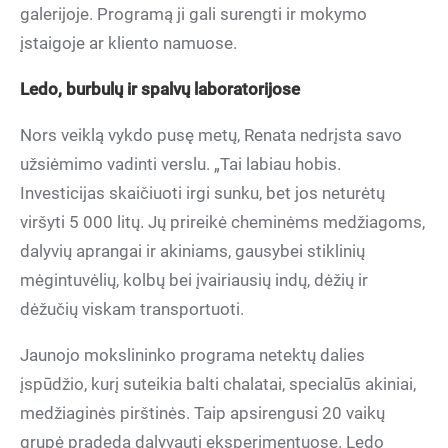
galerijoje. Programą ji gali surengti ir mokymo
įstaigoje ar kliento namuose.
Ledo, burbulų ir spalvų laboratorijose
Nors veiklą vykdo pusę metų, Renata nedrįsta savo
užsiėmimo vadinti verslu. „Tai labiau hobis.
Investicijas skaičiuoti irgi sunku, bet jos neturėtų
viršyti 5 000 litų. Jų prireikė cheminėms medžiagoms,
dalyvių aprangai ir akiniams, gausybei stiklinių
mėgintuvėlių, kolbų bei įvairiausių indų, dėžių ir
dėžučių viskam transportuoti.
Jaunojo mokslininko programa netektų dalies
įspūdžio, kurį suteikia balti chalatai, specialūs akiniai,
medžiaginės pirštinės. Taip apsirengusi 20 vaikų
grupė pradeda dalyvauti eksperimentuose. Ledo