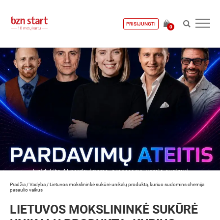
PRISIJUNGTI
0
Pradžia
/
Vadyba
/
Lietuvos mokslininkė sukūrė unikalų produktą, kuriuo sudomins chemija
pasaulio vaikus
LIETUVOS MOKSLININKĖ SUKŪRĖ