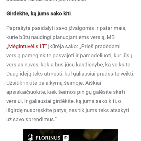
Girdėkite, ką jums sako kiti
Paprašyta pasidalyti savo įžvalgomis ir patarimais,
kurie būtų naudingi planuojantiems verslą, MB
„Mėgintuvėlis LT“
įkūrėja sako: „Prieš pradėdami
verslą pamėginkite pasvajoti ir pamodeliuoti, kur jūsų
verslas nuves, kokia bus jūsų kasdienybė, ką veiksite.
Daug idėjų teks atmesti, kol galiausiai pradėsite veikti.
Užsitikrinkite palaikymą šeimoje. Aiškiai
apsiskaičiuokite, kiek šeimos pinigų galėsite skirti
verslui. Ir galiausiai girdėkite, ką jums sako kiti, o
išgirdę nuspręskite patys, nes tik jums teks atsakyti
už savo sprendimus.“