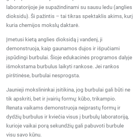
laboratorijoje jie supažindinami su sausu ledu (anglies
dioksidu). Ši pažintis – tai tikras spektaklis akims, kurį
kuria chemijos mokslų daktarė.
Įmetusi kietą anglies dioksidą į vandenį, ji
demonstruoja, kaip gaunamos dujos ir išpučiami
įspūdingi burbulai. Šioje edukacinės programos dalyje
išmokstama burbulus laikyti rankose. Jei rankos
pirštinėse, burbulai nesprogsta.
Jaunieji mokslininkai įsitikina, jog burbulai gali būti ne
tik apskriti, bet ir įvairių formų: kūbo, trikampio.
Renata vaikams demonstruoja neįprastų formų ir
dydžių burbulus ir kviečia visus į burbulų laboratoriją,
kurioje vaikai porą sekundžių gali pabuvoti burbule
visu savo kūnu.