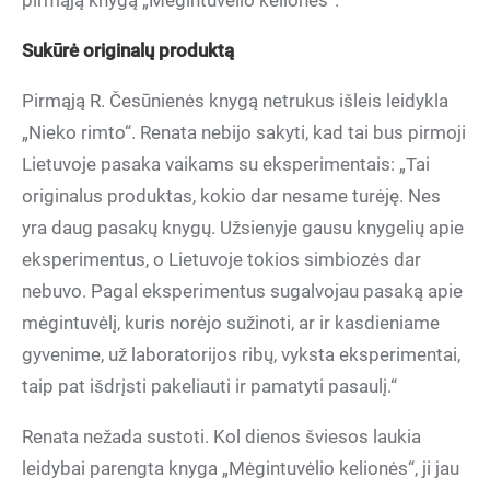
pirmąją knygą „Mėgintuvėlio kelionės“.
Sukūrė originalų produktą
Pirmąją R. Česūnienės knygą netrukus išleis leidykla
„Nieko rimto“. Renata nebijo sakyti, kad tai bus pirmoji
Lietuvoje pasaka vaikams su eksperimentais: „Tai
originalus produktas, kokio dar nesame turėję. Nes
yra daug pasakų knygų. Užsienyje gausu knygelių apie
eksperimentus, o Lietuvoje tokios simbiozės dar
nebuvo. Pagal eksperimentus sugalvojau pasaką apie
mėgintuvėlį, kuris norėjo sužinoti, ar ir kasdieniame
gyvenime, už laboratorijos ribų, vyksta eksperimentai,
taip pat išdrįsti pakeliauti ir pamatyti pasaulį.“
Renata nežada sustoti. Kol dienos šviesos laukia
leidybai parengta knyga „Mėgintuvėlio kelionės“, ji jau