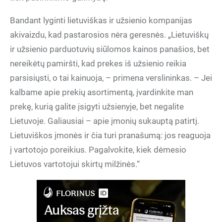
Bandant lyginti lietuviškas ir užsienio kompanijas
akivaizdu, kad pastarosios nėra geresnės. „Lietuviškų
ir užsienio parduotuvių siūlomos kainos panašios, bet
nereikėtų pamiršti, kad prekes iš užsienio reikia
parsisiųsti, o tai kainuoja, – primena verslininkas. – Jei
kalbame apie prekių asortimentą, įvardinkite man
prekę, kurią galite įsigyti užsienyje, bet negalite
Lietuvoje. Galiausiai – apie įmonių sukauptą patirtį.
Lietuviškos įmonės ir čia turi pranašumą: jos reaguoja
į vartotojo poreikius. Pagalvokite, kiek dėmesio
Lietuvos vartotojui skirtų milžinės.“