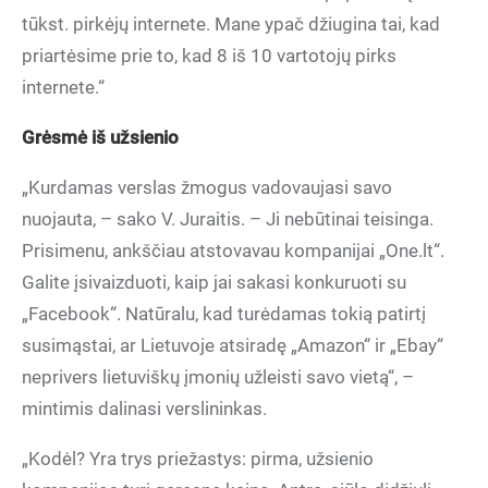
tūkst. pirkėjų internete. Mane ypač džiugina tai, kad
priartėsime prie to, kad 8 iš 10 vartotojų pirks
internete.“
Grėsmė iš užsienio
„Kurdamas verslas žmogus vadovaujasi savo
nuojauta, – sako V. Juraitis. – Ji nebūtinai teisinga.
Prisimenu, ankščiau atstovavau kompanijai „One.lt“.
Galite įsivaizduoti, kaip jai sakasi konkuruoti su
„Facebook“. Natūralu, kad turėdamas tokią patirtį
susimąstai, ar Lietuvoje atsiradę „Amazon“ ir „Ebay“
neprivers lietuviškų įmonių užleisti savo vietą“, –
mintimis dalinasi verslininkas.
„Kodėl? Yra trys priežastys: pirma, užsienio