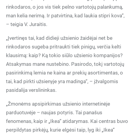
rinkodaros, o jos vis tiek pelno vartotojų palankumą,
man kelia nerimą. Ir patvirtina, kad laukia stipri kova“,
– teigia V. Juraitis.
„Įvertinęs tai, kad didieji užsienio žaidėjai net be
rinkodaros sugeba pritraukti tiek pinigų, verčia kelti
klausimą: kaip? Ką tokio siūlo užsienio kompanijos?
Atsakymas mane nustebino. Pasirodo, tokį vartotojų
pasirinkimą lemia ne kaina ar prekių asortimentas, o
tai, kad pirkti užsienyje yra madinga“, – įžvalgomis
pasidalija verslininkas.
„Žmonėms apsipirkimas užsienio internetinėje
parduotuvėje – naujas potyris. Tai panašus
fenomenas, kaip ir „Ikea“ atidarymas. Kai centras buvo
perpildytas pirkėjų, kurie elgėsi taip, lyg iki „Ikea“