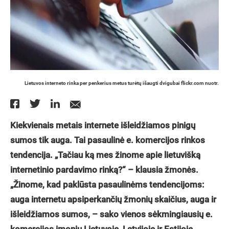
Lietuvos interneto rinka per penkerius metus turėtų išaugti dvigubai flickr.com nuotr.
Kiekvienais metais internete išleidžiamos pinigų
sumos tik auga. Tai pasaulinė e. komercijos rinkos
tendencija. „Tačiau ką mes žinome apie lietuvišką
internetinio pardavimo rinką?“ – klausia žmonės.
„Žinome, kad paklūsta pasaulinėms tendencijoms:
auga internetu apsiperkančių žmonių skaičius, auga ir
išleidžiamos sumos, – sako vienos sėkmingiausių e.