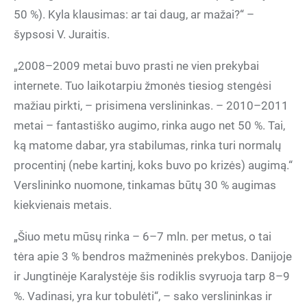
50 %). Kyla klausimas: ar tai daug, ar mažai?“ –
šypsosi V. Juraitis.
„2008–2009 metai buvo prasti ne vien prekybai
internete. Tuo laikotarpiu žmonės tiesiog stengėsi
mažiau pirkti, – prisimena verslininkas. – 2010–2011
metai – fantastiško augimo, rinka augo net 50 %. Tai,
ką matome dabar, yra stabilumas, rinka turi normalų
procentinį (nebe kartinį, koks buvo po krizės) augimą.“
Verslininko nuomone, tinkamas būtų 30 % augimas
kiekvienais metais.
„Šiuo metu mūsų rinka – 6–7 mln. per metus, o tai
tėra apie 3 % bendros mažmeninės prekybos. Danijoje
ir Jungtinėje Karalystėje šis rodiklis svyruoja tarp 8–9
%. Vadinasi, yra kur tobulėti“, – sako verslininkas ir