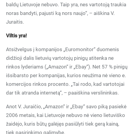
baldų Lietuvoje nebuvo. Taip yra, nes vartotoją traukia
noras bandyti, pajusti ką nors naujo“, – aiškina V.
Juraitis.
Viltis yra!
Atsižvelgus į kompanijos „Euromonitor“ duomenis
didžioji dalis lietuvių vartotojų pinigų atitenka ne
rinkos lyderiams („Amazon“ ir „Ebay“). Net 57 % pinigų
išsibarsto per kompanijas, kurios neužima nė vieno e.
komercijos rinkos procento. „Tai rodo, kad vartotojai
dar tik atranda internetą“, – paaiškina verslininkas.
Anot V. Juraičio, „Amazon“ ir „Ebay“ savo piką pasiekė
2006 metais, kai Lietuvoje nebuvo nė vieno lietuviško
žaidėjo, kuris būtų galėjęs pasiūlyti tiek gerą kainą,
tiek pasirinkimo galimybę.