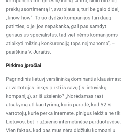
kompanijos turi geresnę kainą. Antra, siūlo didžiulį
prekių asortimentą ir, svarbiausia, turi be galo didelį
„know-how“. Tokio dydžio kompanijos turi daug
patirties, o jei jos nepakanka, gali pasisamdyti
geriausius specialistus, tad vietinėms komanijoms
atlaikyti milžinų konkurenciją taps neįmanoma“, –
paaiškina V. Juraitis.
Pirkimo įpročiai
Pagrindinis lietuvį verslininką dominantis klausimas:
ar vartotojas linkęs pirkti iš savų (iš lietuviškų
kompanijų), ar iš užsienio? „Norėdamas rasti
atsakymą atlikau tyrimą, kuris parodė, kad 52 %
vartotojų, kurie perka internete, pinigus leidžia ne tik
Lietuvos, bet ir užsienio internetinėse parduotuvėse.
Vien faktas, kad pas mus nėra didžiųjų kompanijų