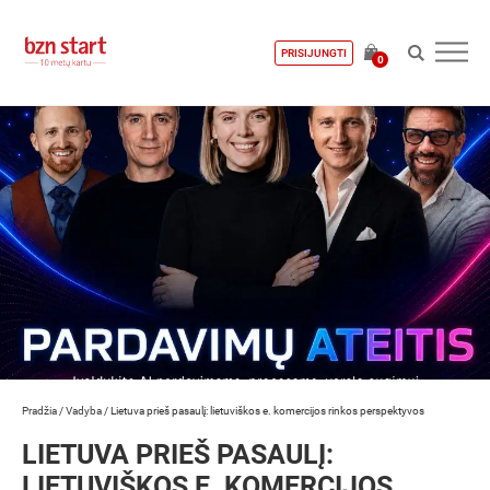
PRISIJUNGTI
0
Pradžia
/
Vadyba
/
Lietuva prieš pasaulį: lietuviškos e. komercijos rinkos perspektyvos
LIETUVA PRIEŠ PASAULĮ:
LIETUVIŠKOS E. KOMERCIJOS