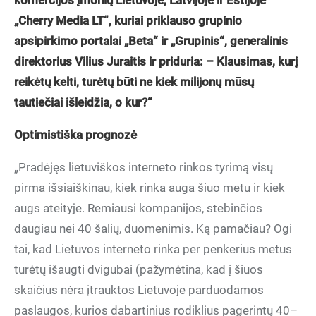
komercijos įmonių Lietuvoje, Latvijoje ir Estijoje
„Cherry Media LT“, kuriai priklauso grupinio
apsipirkimo portalai „Beta“ ir „Grupinis“, generalinis
direktorius Vilius Juraitis ir priduria: – Klausimas, kurį
reikėtų kelti, turėtų būti ne kiek milijonų mūsų
tautiečiai išleidžia, o kur?“
Optimistiška prognozė
„Pradėjęs lietuviškos interneto rinkos tyrimą visų
pirma išsiaiškinau, kiek rinka auga šiuo metu ir kiek
augs ateityje. Remiausi kompanijos, stebinčios
daugiau nei 40 šalių, duomenimis. Ką pamačiau? Ogi
tai, kad Lietuvos interneto rinka per penkerius metus
turėtų išaugti dvigubai (pažymėtina, kad į šiuos
skaičius nėra įtrauktos Lietuvoje parduodamos
paslaugos, kurios dabartinius rodiklius pagerintų 40–