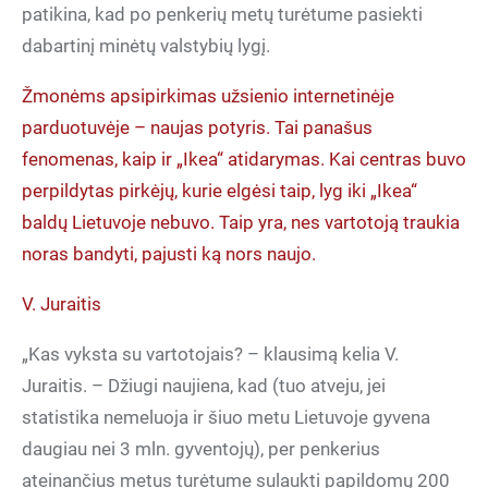
patikina, kad po penkerių metų turėtume pasiekti
dabartinį minėtų valstybių lygį.
Žmonėms apsipirkimas užsienio internetinėje
parduotuvėje – naujas potyris. Tai panašus
fenomenas, kaip ir „Ikea“ atidarymas. Kai centras buvo
perpildytas pirkėjų, kurie elgėsi taip, lyg iki „Ikea“
baldų Lietuvoje nebuvo. Taip yra, nes vartotoją traukia
noras bandyti, pajusti ką nors naujo.
V. Juraitis
„Kas vyksta su vartotojais? – klausimą kelia V.
Juraitis. – Džiugi naujiena, kad (tuo atveju, jei
statistika nemeluoja ir šiuo metu Lietuvoje gyvena
daugiau nei 3 mln. gyventojų), per penkerius
ateinančius metus turėtume sulaukti papildomų 200