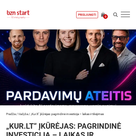
PRISIJUNGTI
0
Pradžia
/
Vadyba
/
„Kur.lt“ įkūrėjas: pagrindinė investicija – laikas ir tikėjimas
„KUR.LT“ ĮKŪRĖJAS: PAGRINDINĖ
INVESTICIJA – LAIKAS IR