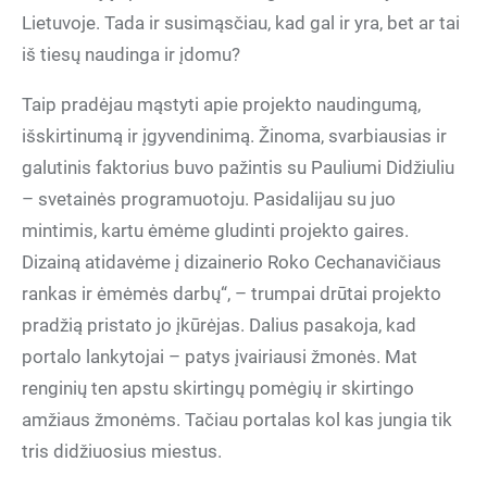
Lietuvoje. Tada ir susimąsčiau, kad gal ir yra, bet ar tai
iš tiesų naudinga ir įdomu?
Taip pradėjau mąstyti apie projekto naudingumą,
išskirtinumą ir įgyvendinimą. Žinoma, svarbiausias ir
galutinis faktorius buvo pažintis su Pauliumi Didžiuliu
– svetainės programuotoju. Pasidalijau su juo
mintimis, kartu ėmėme gludinti projekto gaires.
Dizainą atidavėme į dizainerio Roko Cechanavičiaus
rankas ir ėmėmės darbų“, – trumpai drūtai projekto
pradžią pristato jo įkūrėjas. Dalius pasakoja, kad
portalo lankytojai – patys įvairiausi žmonės. Mat
renginių ten apstu skirtingų pomėgių ir skirtingo
amžiaus žmonėms. Tačiau portalas kol kas jungia tik
tris didžiuosius miestus.