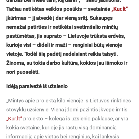
darbas bei meilė tam, ką darai“, – sako jaunuolis.
Tačiau netikėtas veiklos posūkis – svetainės
„Kur.lt“
įkūrimas – jį atvedė į dar vieną sritį. Sukaupęs
nemažai patirties ir netikėtai svetimšalio minčių
pastūmėtas, jis suprato – Lietuvoje trūksta erdvės,
kurioje visi – dideli ir maži – renginiai būtų vienoje
vietoje. Todėl šią padėtį nedelsiant reikia taisyti.
Žinoma, su tokia darbo kultūra, kokios jau išmoko ir
nori puoselėti.
Idėją parsivežė iš užsienio
„Mintys apie projektą kilo vienoje iš Lietuvos rinktinės
stovyklų užsienyje. Viena įdomi pažintis įkvėpė imtis
„Kur.lt“
projekto – kolega iš užsienio paklausė, ar yra
kokia svetainė, kurioje jis rastų visą dominančią
informaciją apie vietas bei renginius, kai lankysis