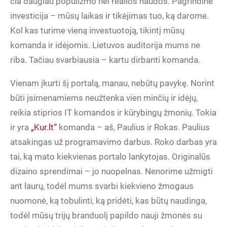
čia daugiau populizmo nei realios naudos. Pagrindinė
investicija – mūsų laikas ir tikėjimas tuo, ką darome.
Kol kas turime vieną investuotoją, tikintį mūsų
komanda ir idėjomis. Lietuvos auditorija mums ne
riba. Tačiau svarbiausia – kartu dirbanti komanda.
Vienam įkurti šį portalą, manau, nebūtų pavykę. Norint
būti įsimenamiems neužtenka vien minčių ir idėjų,
reikia stiprios IT komandos ir kūrybingų žmonių. Tokia
ir yra
„Kur.lt“
komanda – aš, Paulius ir Rokas. Paulius
atsakingas už programavimo darbus. Roko darbas yra
tai, ką mato kiekvienas portalo lankytojas. Originalūs
dizaino sprendimai – jo nuopelnas. Nenorime užmigti
ant laurų, todėl mums svarbi kiekvieno žmogaus
nuomonė, ką tobulinti, ką pridėti, kas būtų naudinga,
todėl mūsų trijų branduolį papildo nauji žmonės su