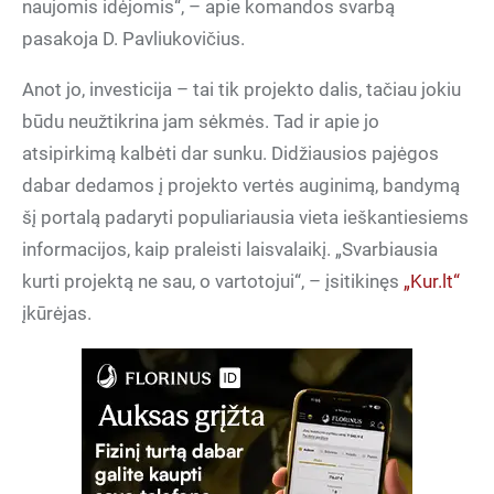
naujomis idėjomis“, – apie komandos svarbą
pasakoja D. Pavliukovičius.
Anot jo, investicija – tai tik projekto dalis, tačiau jokiu
būdu neužtikrina jam sėkmės. Tad ir apie jo
atsipirkimą kalbėti dar sunku. Didžiausios pajėgos
dabar dedamos į projekto vertės auginimą, bandymą
šį portalą padaryti populiariausia vieta ieškantiesiems
informacijos, kaip praleisti laisvalaikį. „Svarbiausia
kurti projektą ne sau, o vartotojui“, – įsitikinęs
„Kur.lt“
įkūrėjas.