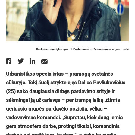
Svetainės kur.lt įkūrėjas - D.Pavliukovičius Asmeninio archyvo nuotr.
Urbanistikos specialistas – pramogų svetainės
sūkuryje. Tokį šuolį stryktelėjęs Dalius Pavliukovičius
(25) sako daugiausia dirbęs pardavimo srityje ir
sėkmingai ją užkariavęs – per trumpą laiką užimta
geriausio grupės pardavėjo pozicija, vėliau –
vadovavimas komandai. „Supratau, kiek daug lemia
gera atmosfera darbe, protingi tikslai, komandinis