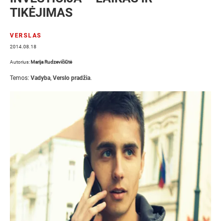
TIKĖJIMAS
VERSLAS
2014.08.18
Autorius:
Marija Rudzevičiūtė
Temos:
Vadyba
,
Verslo pradžia
.