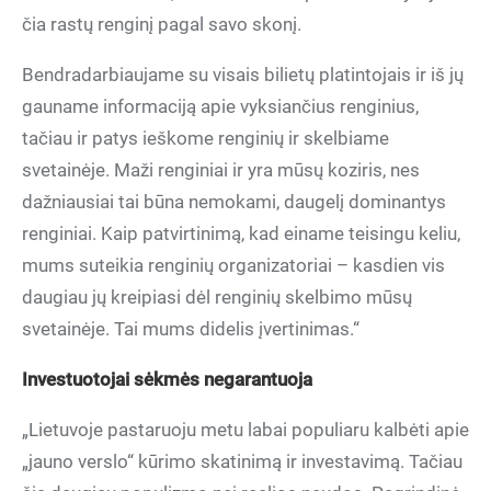
čia rastų renginį pagal savo skonį.
Bendradarbiaujame su visais bilietų platintojais ir iš jų
gauname informaciją apie vyksiančius renginius,
tačiau ir patys ieškome renginių ir skelbiame
svetainėje. Maži renginiai ir yra mūsų koziris, nes
dažniausiai tai būna nemokami, daugelį dominantys
renginiai. Kaip patvirtinimą, kad einame teisingu keliu,
mums suteikia renginių organizatoriai – kasdien vis
daugiau jų kreipiasi dėl renginių skelbimo mūsų
svetainėje. Tai mums didelis įvertinimas.“
Investuotojai sėkmės negarantuoja
„Lietuvoje pastaruoju metu labai populiaru kalbėti apie
„jauno verslo“ kūrimo skatinimą ir investavimą. Tačiau