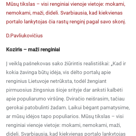
Mūsų tikslas – visi renginiai vienoje vietoje: mokami,
nemokami, maži, dideli. Svarbiausia, kad kiekvienas
portalo lankytojas čia rastų renginį pagal savo skonį.
D.Pavliukovičius
Koziris – maži renginiai
Į veiklą pašnekovas sako žiūrintis realistiškai: „Kad ir
kokia žavinga būtų idėja, vis dėlto portalų apie
renginius Lietuvoje netrūksta, todėl žengiant
pirmuosius žingsnius šioje srityje dar anksti kalbėti
apie populiarumo viršūnę. Dviračio neišrasim, tačiau
gerokai patobulinti žadam. Laikui bėgant pamatysime,
ar mūsų idėjos tapo populiarios. Mūsų tikslas – visi
renginiai vienoje vietoje: mokami, nemokami, maži,
dideli. Svarbiausia, kad kiekvienas portalo lankytojas