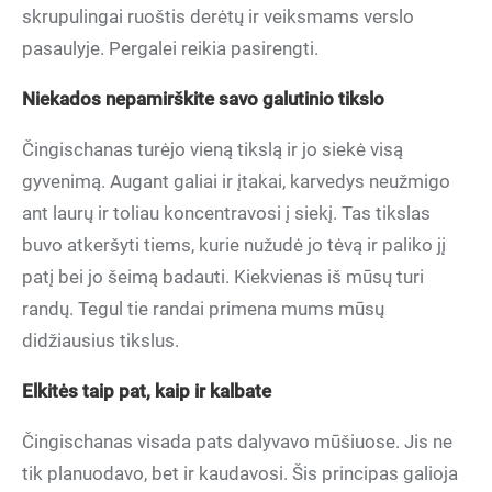
skrupulingai ruoštis derėtų ir veiksmams verslo
pasaulyje. Pergalei reikia pasirengti.
Niekados nepamirškite savo galutinio tikslo
Čingischanas turėjo vieną tikslą ir jo siekė visą
gyvenimą. Augant galiai ir įtakai, karvedys neužmigo
ant laurų ir toliau koncentravosi į siekį. Tas tikslas
buvo atkeršyti tiems, kurie nužudė jo tėvą ir paliko jį
patį bei jo šeimą badauti. Kiekvienas iš mūsų turi
randų. Tegul tie randai primena mums mūsų
didžiausius tikslus.
Elkitės taip pat, kaip ir kalbate
Čingischanas visada pats dalyvavo mūšiuose. Jis ne
tik planuodavo, bet ir kaudavosi. Šis principas galioja