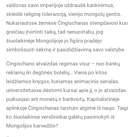
valdovas savo imperijoje uždraudė kankinimus,
skleidė religinę toleranciją, vienijo mongolų gentis.
Nukariautose žemėse Čingischanas stengdavosi kuo
greičiau įtvirtinti taiką, tad nenuostabu, jog
šiuolaikinėje Mongolijoje jo figūra pradėjo
simbolizuoti sėkmę ir pasididžiavimą savo valstybe.
Čingischano atvaizdas regimas visur – nuo bankų
reklamų iki degtinės butelių… Viena po kitos
leidžiamos knygos, kuriamas animacinis serialas,
universitetuose dėstomi kursai apie jį, o jo atvaizdas
puikuojasi ant monetų ir banknotų. Kapitalistinėje
aplinkoje Čingischanas tarytum atgimė iš naujo. Taigi
ko šiuolaikiniai verslininkai galėtų pasimokyti iš
Mongolijos karvedžio?