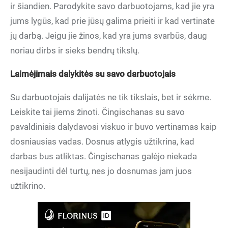
ir šiandien. Parodykite savo darbuotojams, kad jie yra
jums lygūs, kad prie jūsų galima prieiti ir kad vertinate
jų darbą. Jeigu jie žinos, kad yra jums svarbūs, daug
noriau dirbs ir sieks bendrų tikslų.
Laimėjimais dalykitės su savo darbuotojais
Su darbuotojais dalijatės ne tik tikslais, bet ir sėkme.
Leiskite tai jiems žinoti. Čingischanas su savo
pavaldiniais dalydavosi viskuo ir buvo vertinamas kaip
dosniausias vadas. Dosnus atlygis užtikrina, kad
darbas bus atliktas. Čingischanas galėjo niekada
nesijaudinti dėl turtų, nes jo dosnumas jam juos
užtikrino.