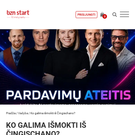
PRISIJUNGTI
0
Pradžia
/
Vadyba
/
Ko galima išmokti iš Čingischano?
KO GALIMA IŠMOKTI IŠ
ČINGISCHANO?