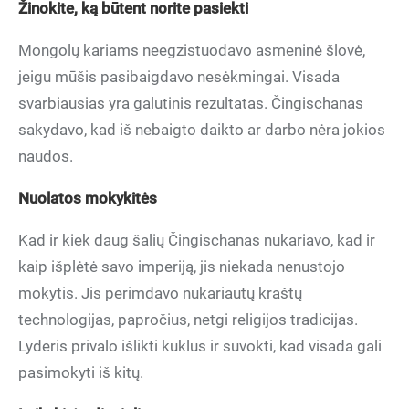
Žinokite, ką būtent norite pasiekti
Mongolų kariams neegzistuodavo asmeninė šlovė,
jeigu mūšis pasibaigdavo nesėkmingai. Visada
svarbiausias yra galutinis rezultatas. Čingischanas
sakydavo, kad iš nebaigto daikto ar darbo nėra jokios
naudos.
Nuolatos mokykitės
Kad ir kiek daug šalių Čingischanas nukariavo, kad ir
kaip išplėtė savo imperiją, jis niekada nenustojo
mokytis. Jis perimdavo nukariautų kraštų
technologijas, papročius, netgi religijos tradicijas.
Lyderis privalo išlikti kuklus ir suvokti, kad visada gali
pasimokyti iš kitų.