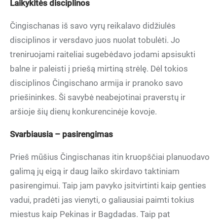
Laikykitės disciplinos
Čingischanas iš savo vyrų reikalavo didžiulės
disciplinos ir versdavo juos nuolat tobulėti. Jo
treniruojami raiteliai sugebėdavo jodami apsisukti
balne ir paleisti į priešą mirtiną strėlę. Dėl tokios
disciplinos Čingischano armija ir pranoko savo
priešininkes. Ši savybė neabejotinai praverstų ir
aršioje šių dienų konkurencinėje kovoje.
Svarbiausia – pasir
engimas
Prieš mūšius Čingischanas itin kruopščiai planuodavo
galimą jų eigą ir daug laiko skirdavo taktiniam
pasirengimui. Taip jam pavyko įsitvirtinti kaip genties
vadui, pradėti jas vienyti, o galiausiai paimti tokius
miestus kaip Pekinas ir Bagdadas. Taip pat