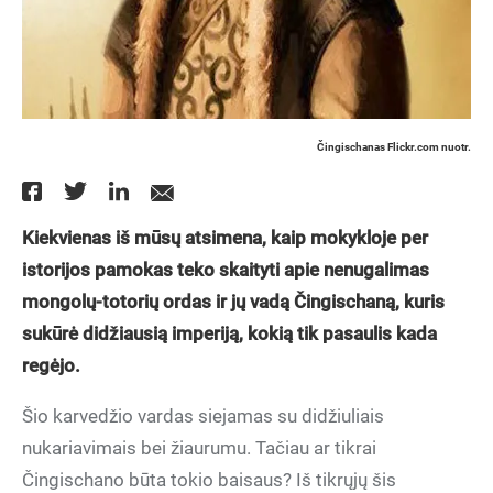
Čingischanas Flickr.com nuotr.
Kiekvienas iš mūsų atsimena, kaip mokykloje per
istorijos pamokas teko skaityti apie nenugalimas
mongolų-totorių ordas ir jų vadą Čingischaną, kuris
sukūrė didžiausią imperiją, kokią tik pasaulis kada
regėjo.
Šio karvedžio vardas siejamas su didžiuliais
nukariavimais bei žiaurumu. Tačiau ar tikrai
Čingischano būta tokio baisaus? Iš tikrųjų šis