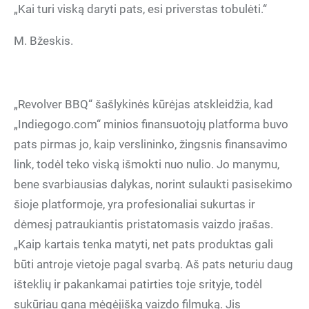
„Kai turi viską daryti pats, esi priverstas tobulėti.“
M. Bžeskis.
„Revolver BBQ“ šašlykinės kūrėjas atskleidžia, kad
„Indiegogo.com“ minios finansuotojų platforma buvo
pats pirmas jo, kaip verslininko, žingsnis finansavimo
link, todėl teko viską išmokti nuo nulio. Jo manymu,
bene svarbiausias dalykas, norint sulaukti pasisekimo
šioje platformoje, yra profesionaliai sukurtas ir
dėmesį patraukiantis pristatomasis vaizdo įrašas.
„Kaip kartais tenka matyti, net pats produktas gali
būti antroje vietoje pagal svarbą. Aš pats neturiu daug
išteklių ir pakankamai patirties toje srityje, todėl
sukūriau gana mėgėjišką vaizdo filmuką. Jis