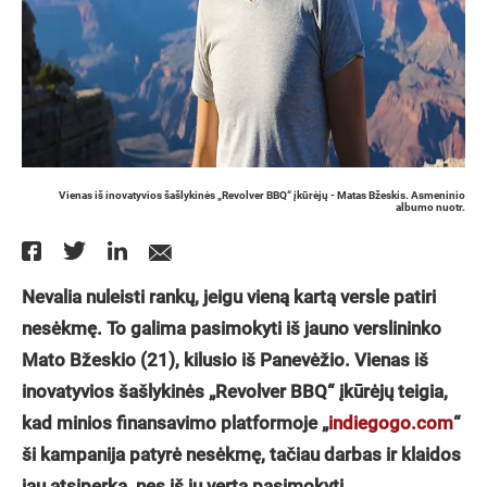
Vienas iš inovatyvios šašlykinės „Revolver BBQ“ įkūrėjų - Matas Bžeskis. Asmeninio
albumo nuotr.
Nevalia nuleisti rankų, jeigu vieną kartą versle patiri
nesėkmę. To galima pasimokyti iš jauno verslininko
Mato Bžeskio (21), kilusio iš Panevėžio. Vienas iš
inovatyvios šašlykinės „Revolver BBQ“ įkūrėjų teigia,
kad minios finansavimo platformoje „
indiegogo.com
“
ši kampanija patyrė nesėkmę, tačiau darbas ir klaidos
jau atsiperka, nes iš jų verta pasimokyti.