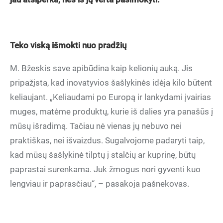
Teko viską išmokti nuo pradžių
M. Bžeskis save apibūdina kaip kelionių auką. Jis
pripažįsta, kad inovatyvios šašlykinės idėja kilo būtent
keliaujant. „Keliaudami po Europą ir lankydami įvairias
muges, matėme produktų, kurie iš dalies yra panašūs į
mūsų išradimą. Tačiau nė vienas jų nebuvo nei
praktiškas, nei išvaizdus. Sugalvojome padaryti taip,
kad mūsų šašlykinė tilptų į stalčių ar kuprinę, būtų
paprastai surenkama. Juk žmogus nori gyventi kuo
lengviau ir paprasčiau“, – pasakoja pašnekovas.