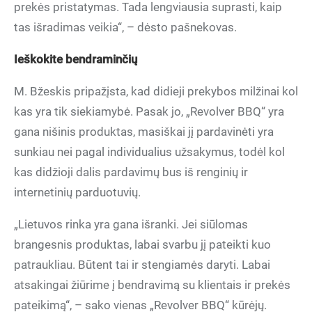
prekės pristatymas. Tada lengviausia suprasti, kaip
tas išradimas veikia“, – dėsto pašnekovas.
Ieškokite bendraminčių
M. Bžeskis pripažįsta, kad didieji prekybos milžinai kol
kas yra tik siekiamybė. Pasak jo, „Revolver BBQ“ yra
gana nišinis produktas, masiškai jį pardavinėti yra
sunkiau nei pagal individualius užsakymus, todėl kol
kas didžioji dalis pardavimų bus iš renginių ir
internetinių parduotuvių.
„Lietuvos rinka yra gana išranki. Jei siūlomas
brangesnis produktas, labai svarbu jį pateikti kuo
patraukliau. Būtent tai ir stengiamės daryti. Labai
atsakingai žiūrime į bendravimą su klientais ir prekės
pateikimą“, – sako vienas „Revolver BBQ“ kūrėjų.