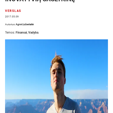
VERSLAS
2017.05.09
Autorius:
Agnė Liubertaitė
Temos:
Finansai
,
Vadyba
.