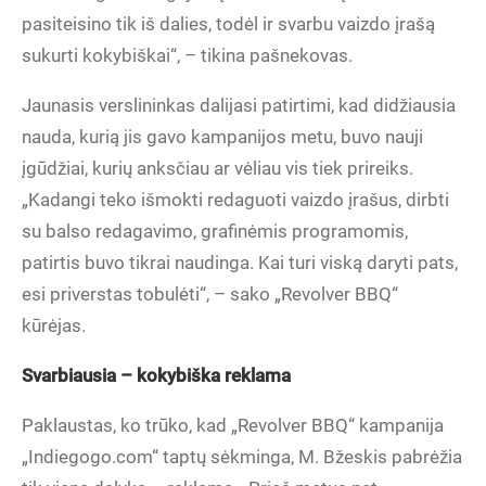
pasiteisino tik iš dalies, todėl ir svarbu vaizdo įrašą
sukurti kokybiškai“, – tikina pašnekovas.
Jaunasis verslininkas dalijasi patirtimi, kad didžiausia
nauda, kurią jis gavo kampanijos metu, buvo nauji
įgūdžiai, kurių anksčiau ar vėliau vis tiek prireiks.
„Kadangi teko išmokti redaguoti vaizdo įrašus, dirbti
su balso redagavimo, grafinėmis programomis,
patirtis buvo tikrai naudinga. Kai turi viską daryti pats,
esi priverstas tobulėti“, – sako „Revolver BBQ“
kūrėjas.
Svarbiausia – kokybiška reklama
Paklaustas, ko trūko, kad „Revolver BBQ“ kampanija
„Indiegogo.com“ taptų sėkminga, M. Bžeskis pabrėžia