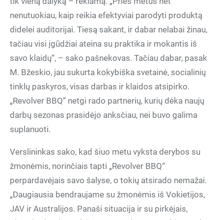
tik vieną dalyką – reklamą. „Prieš metus net
nenutuokiau, kaip reikia efektyviai parodyti produktą
didelei auditorijai. Tiesą sakant, ir dabar nelabai žinau,
tačiau visi įgūdžiai ateina su praktika ir mokantis iš
savo klaidų“, – sako pašnekovas. Tačiau dabar, pasak
M. Bžeskio, jau sukurta kokybiška svetainė, socialinių
tinklų paskyros, visas darbas ir klaidos atsipirko.
„Revolver BBQ“ netgi rado partnerių, kurių dėka naujų
darbų sezonas prasidėjo anksčiau, nei buvo galima
suplanuoti.
Verslininkas sako, kad šiuo metu vyksta derybos su
žmonėmis, norinčiais tapti „Revolver BBQ“
perpardavėjais savo šalyse, o tokių atsirado nemažai.
„Daugiausia bendraujame su žmonėmis iš Vokietijos,
JAV ir Australijos. Panaši situacija ir su pirkėjais,