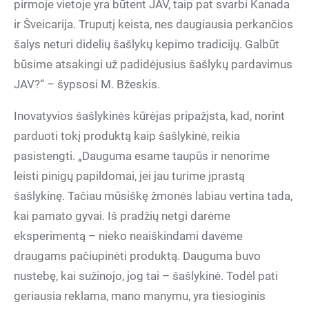
pirmoje vietoje yra būtent JAV, taip pat svarbi Kanada
ir Šveicarija. Truputį keista, nes daugiausia perkančios
šalys neturi didelių šašlykų kepimo tradicijų. Galbūt
būsime atsakingi už padidėjusius šašlykų pardavimus
JAV?“ – šypsosi M. Bžeskis.
Inovatyvios šašlykinės kūrėjas pripažįsta, kad, norint
parduoti tokį produktą kaip šašlykinė, reikia
pasistengti. „Dauguma esame taupūs ir nenorime
leisti pinigų papildomai, jei jau turime įprastą
šašlykinę. Tačiau mūsiškę žmonės labiau vertina tada,
kai pamato gyvai. Iš pradžių netgi darėme
eksperimentą – nieko neaiškindami davėme
draugams pačiupinėti produktą. Dauguma buvo
nustebę, kai sužinojo, jog tai – šašlykinė. Todėl pati
geriausia reklama, mano manymu, yra tiesioginis