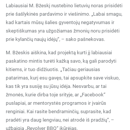
Labiausiai M. Bžeskį nustebino lietuvių noras prisidėti
prie šašlykinės pardavimo ir viešinimo. „Labai smagu,
kad kartais mūsų šalies gyventojų negatyvumas ir
skeptiškumas yra užgožiamas žmonių noru prisidėti
prie kylančių naujų idėjų“, – sako pašnekovas.
M. Bžeskis aiškina, kad projektą kurti jį labiausiai
paskatino mintis turėti kažką savo, ką gali parodyti
kitiems, ir tuo didžiuotis. „Tačiau geriausias
patarimas, kurį esu gavęs, tai apsupkite save viskuo,
kas tik yra susiję su jūsų idėja. Nesvarbu, ar tai
žmonės, kurie dirba toje srityje, ar „Facebook“
puslapiai, ar mentorystės programos ir įvairūs
renginiai. Kai rasite bendraminčių, suprasite, kad
pradėti yra daug lengviau, nei atrodė iš pradžių“, –
užbaigia „Revolver BBQ“ įkūrėjas.