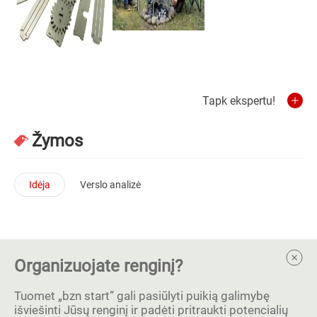
Tapk ekspertu!
Žymos
Idėja
Verslo analizė
Organizuojate renginį?
Tuomet „bzn start” gali pasiūlyti puikią galimybę
išviešinti Jūsų renginį ir padėti pritraukti potencialių