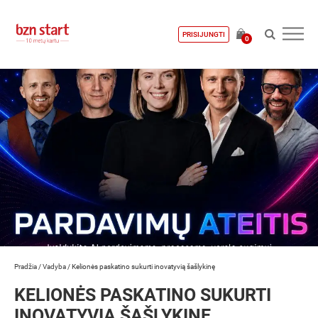
PRISIJUNGTI
0
Pradžia
/
Vadyba
/
Kelionės paskatino sukurti inovatyvią šašlykinę
KELIONĖS PASKATINO SUKURTI
INOVATYVIĄ ŠAŠLYKINĘ