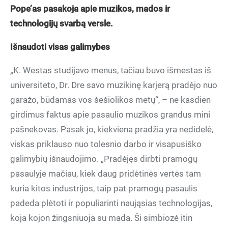
Pope’as pasakoja apie muzikos, mados ir
technologijų svarbą versle.
Išnaudoti visas galimybes
„K. Westas studijavo menus, tačiau buvo išmestas iš
universiteto, Dr. Dre savo muzikinę karjerą pradėjo nuo
garažo, būdamas vos šešiolikos metų“, – ne kasdien
girdimus faktus apie pasaulio muzikos grandus mini
pašnekovas. Pasak jo, kiekviena pradžia yra nedidelė,
viskas priklauso nuo tolesnio darbo ir visapusiško
galimybių išnaudojimo. „Pradėjęs dirbti pramogų
pasaulyje mačiau, kiek daug pridėtinės vertės tam
kuria kitos industrijos, taip pat pramogų pasaulis
padeda plėtoti ir populiarinti naująsias technologijas,
koja kojon žingsniuoja su mada. Ši simbiozė itin