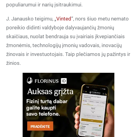
populiarumui ir narių įsitraukimui.
J. Janausko teigimu, „
Vinted
“, nors šiuo metu nemato
poreikio didinti valdyboje dalyvaujančių žmonių
skaičiaus, nuolat bendrauja su įvairiais įkvepiančiais
žmonėmis, technologijų įmonių vadovais, inovacijų
žinovais ir investuotojais. Taip plečiamos jų pažintys ir
žinios.