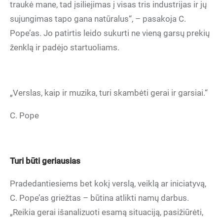
traukė mane, tad įsiliejimas į visas tris industrijas ir jų
sujungimas tapo gana natūralus“, – pasakoja C.
Pope’as. Jo patirtis leido sukurti ne vieną garsų prekių
ženklą ir padėjo startuoliams.
„Verslas, kaip ir muzika, turi skambėti gerai ir garsiai.“
C. Pope
Turi būti geriausias
Pradedantiesiems bet kokį verslą, veiklą ar iniciatyvą,
C. Pope’as griežtas – būtina atlikti namų darbus.
„Reikia gerai išanalizuoti esamą situaciją, pasižiūrėti,