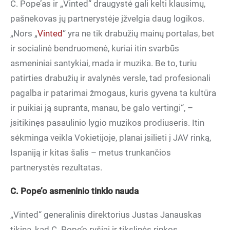
C. Pope’as ir „Vinted“ draugystė gali kelti klausimų,
pašnekovas jų partnerystėje įžvelgia daug logikos.
„Nors „
Vinted
“ yra ne tik drabužių mainų portalas, bet
ir socialinė bendruomenė, kuriai itin svarbūs
asmeniniai santykiai, mada ir muzika. Be to, turiu
patirties drabužių ir avalynės versle, tad profesionali
pagalba ir patarimai žmogaus, kuris gyvena ta kultūra
ir puikiai ją supranta, manau, be galo vertingi“, –
įsitikinęs pasaulinio lygio muzikos prodiuseris. Itin
sėkminga veikla Vokietijoje, planai įsilieti į JAV rinką,
Ispaniją ir kitas šalis – metus trunkančios
partnerystės rezultatas.
C. Pope’o asmeninio tinklo nauda
„Vinted“ generalinis direktorius Justas Janauskas
tikina, kad C. Pope’o ryšiai ir tikslinės rinkos