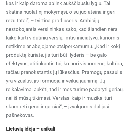
kas ir kaip daroma aplink aukščiausiu lygiu. Tai
skatina nuolatinį mokymąsi, o su juo ateina ir geri
rezultatai“, – tvirtina prodiuseris. Ambicijų
nestokojantis verslininkas sako, kad šiandien nėra
laiko kurti vidutinių verslų, imtis iniciatyvų, kuriomis
netikime ar abejojame atsiperkamumu. „Kad ir kokį
produktą kuriate, jis turi būti lyderis – be galo
efektyvus, atitinkantis tai, ko nori visuomenė, kultūra,
tačiau pranokstantis jų lūkesčius. Pramogų pasaulis
yra vizualus, jis formuoja ir veikia jaunimą. Jų
reikalavimai aukšti, tad ir mes turime padaryti geriau,
nei iš mūsų tikimasi. Verslas, kaip ir muzika, turi
skambėti gerai ir garsiai“, – įžvalgomis dalijasi
pašnekovas.
Lietuvių idėja – unikali