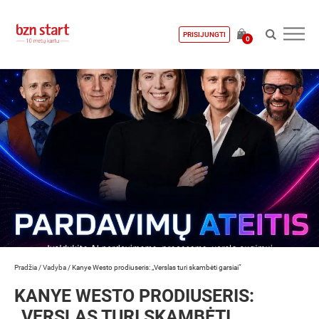
PRISIJUNGTI
0
Pradžia
/
Vadyba
/
Kanye Westo prodiuseris: „Verslas turi skambėti garsiai“
KANYE WESTO PRODIUSERIS:
„VERSLAS TURI SKAMBĖTI