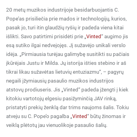
20 metų muzikos industrijoje besidarbuojantis C.
Pope’as prisiliečia prie mados ir technologijų, kurios,
pasak jo, turi itin glaudžių ryšių ir padeda viena kitai
išlikti. Savo patirtimi prisidėti prie „
Vinted
“ augimo jis
esą sutiko ilgai nedvejojęs. Jį sužavėjo unikali verslo
idėja. „Pirmiausia turėjau galimybę susitikti su pačiais
įkūrėjais Justu ir Milda. Jų istorija išties stebino ir aš
tikrai likau sužavėtas lietuvių entuziazmu“, – pagyrų
negaili įžymiausių pasaulio muzikos industrijos
atstovų prodiuseris. Jis „Vinted“ padeda įžengti į kiek
kitokiu vartotojų elgesiu pasižyminčią JAV rinką,
pristatyti prekių ženklą dar trims naujoms šalis. Tokiu
atveju su C. Pope’o pagalba „
Vinted
“ būtų žinomas ir
veiklą plėtotų jau vienuolikoje pasaulio šalių.