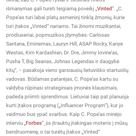
išmanymas gali turėti teigiamą poveikį „
Vinted
“. „C.
Pope’as turi labai platų asmeninį tinklą žmonių, kurie
turi įtakos „Vinted“ nariams. Tai žinomi muzikantai,
prodiuseriai, popmuzikos įžymybės: Carlosas
Santana, Eminemas, Lauryn Hill, ASAP Rocky, Kanye
Westas, Kim Kardashian, Dr. Dre, Jimmy Iovine’as,
Pusha T, Big Seanas, Johnas Legendas ir daugybė
kitų“, – pasakoja vieno garsiausių lietuviško startuolių
vadovas. Būdamas patarėjas, C. Pope’as kartu su
valdyba rūpinasi strateginiais įmonės klausimais,
padeda priimti sprendimus. Lietuviai taip pat planuoja
kurti įtakos programą („Influencer Program“), kur jo
vaidmuo bus ypač svarbus. Kaip C. Pope’as minėjo
interviu „
Forbes
“, jis įtrauktų įtakingas moteris į mūsų
bendruomenę, o tai turėtų įtakos „Vinted“