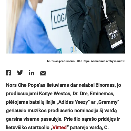
Muzikos prodiuseris - Che Pope. Asmeninio archyvo nuotr.
Nors Che Pope’as lietuviams dar nelabai žinomas, jo
prodiusuojami Kanye Westas, Dr. Dre, Eminemas,
plėtojama batelių linija „Adidas Yeezy“ ar „Grammy“
geriausio muzikos prodiuserio nominacija šį vardą
garsina visame pasaulyje. Prie šio sąrašo pridėjęs ir
lietuviško startuolio „
Vinted
“ patarėjo vardą, C.