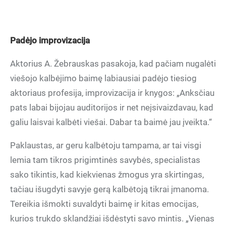
Padėjo improvizacija
Aktorius A. Žebrauskas pasakoja, kad pačiam nugalėti
viešojo kalbėjimo baimę labiausiai padėjo tiesiog
aktoriaus profesija, improvizacija ir knygos: „Anksčiau
pats labai bijojau auditorijos ir net neįsivaizdavau, kad
galiu laisvai kalbėti viešai. Dabar ta baimė jau įveikta.“
Paklaustas, ar geru kalbėtoju tampama, ar tai visgi
lemia tam tikros prigimtinės savybės, specialistas
sako tikintis, kad kiekvienas žmogus yra skirtingas,
tačiau išugdyti savyje gerą kalbėtoją tikrai įmanoma.
Tereikia išmokti suvaldyti baimę ir kitas emocijas,
kurios trukdo sklandžiai išdėstyti savo mintis. „Vienas