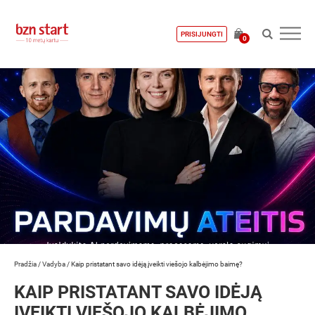
PRISIJUNGTI
0
Pradžia
/
Vadyba
/
Kaip pristatant savo idėją įveikti viešojo kalbėjimo baimę?
KAIP PRISTATANT SAVO IDĖJĄ
ĮVEIKTI VIEŠOJO KALBĖJIMO