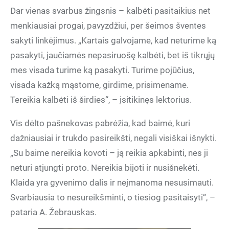
Dar vienas svarbus žingsnis – kalbėti pasitaikius net
menkiausiai progai, pavyzdžiui, per šeimos šventes
sakyti linkėjimus. „Kartais galvojame, kad neturime ką
pasakyti, jaučiamės nepasiruošę kalbėti, bet iš tikrųjų
mes visada turime ką pasakyti. Turime pojūčius,
visada kažką mąstome, girdime, prisimename.
Tereikia kalbėti iš širdies“, – įsitikinęs lektorius.
Vis dėlto pašnekovas pabrėžia, kad baimė, kuri
dažniausiai ir trukdo pasireikšti, negali visiškai išnykti.
„Su baime nereikia kovoti – ją reikia apkabinti, nes ji
neturi atjungti proto. Nereikia bijoti ir nusišnekėti.
Klaida yra gyvenimo dalis ir neįmanoma nesusimauti.
Svarbiausia to nesureikšminti, o tiesiog pasitaisyti“, –
pataria A. Žebrauskas.