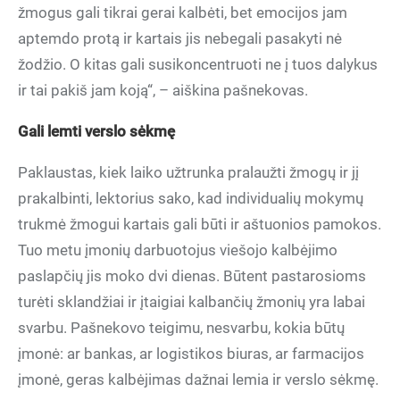
žmogus gali tikrai gerai kalbėti, bet emocijos jam
aptemdo protą ir kartais jis nebegali pasakyti nė
žodžio. O kitas gali susikoncentruoti ne į tuos dalykus
ir tai pakiš jam koją“, – aiškina pašnekovas.
Gali lemti verslo sėkmę
Paklaustas, kiek laiko užtrunka pralaužti žmogų ir jį
prakalbinti, lektorius sako, kad individualių mokymų
trukmė žmogui kartais gali būti ir aštuonios pamokos.
Tuo metu įmonių darbuotojus viešojo kalbėjimo
paslapčių jis moko dvi dienas. Būtent pastarosioms
turėti sklandžiai ir įtaigiai kalbančių žmonių yra labai
svarbu. Pašnekovo teigimu, nesvarbu, kokia būtų
įmonė: ar bankas, ar logistikos biuras, ar farmacijos
įmonė, geras kalbėjimas dažnai lemia ir verslo sėkmę.