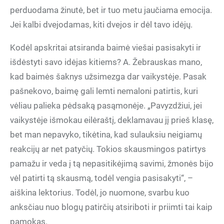
perduodama žinutė, bet ir tuo metu jaučiama emocija.
Jei kalbi dvejodamas, kiti dvejos ir dėl tavo idėjų.
Kodėl apskritai atsiranda baimė viešai pasisakyti ir
išdėstyti savo idėjas kitiems? A. Žebrauskas mano,
kad baimės šaknys užsimezga dar vaikystėje. Pasak
pašnekovo, baimę gali lemti nemaloni patirtis, kuri
vėliau palieka pėdsaką pasąmonėje. „Pavyzdžiui, jei
vaikystėje išmokau eilėraštį, deklamavau jį prieš klasę,
bet man nepavyko, tikėtina, kad sulauksiu neigiamų
reakcijų ar net patyčių. Tokios skausmingos patirtys
pamažu ir veda į tą nepasitikėjimą savimi, žmonės bijo
vėl patirti tą skausmą, todėl vengia pasisakyti“, –
aiškina lektorius. Todėl, jo nuomone, svarbu kuo
anksčiau nuo blogų patirčių atsiriboti ir priimti tai kaip
pamokas.