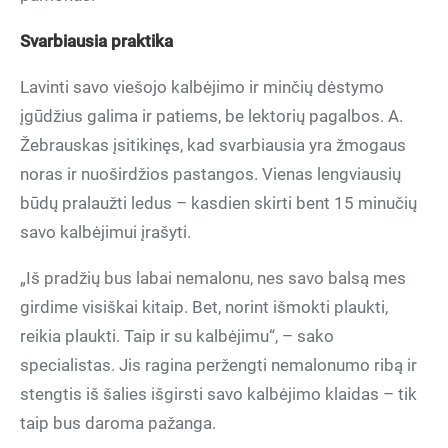
Svarbiausia praktika
Lavinti savo viešojo kalbėjimo ir minčių dėstymo
įgūdžius galima ir patiems, be lektorių pagalbos. A.
Žebrauskas įsitikinęs, kad svarbiausia yra žmogaus
noras ir nuoširdžios pastangos. Vienas lengviausių
būdų pralaužti ledus – kasdien skirti bent 15 minučių
savo kalbėjimui įrašyti.
„Iš pradžių bus labai nemalonu, nes savo balsą mes
girdime visiškai kitaip. Bet, norint išmokti plaukti,
reikia plaukti. Taip ir su kalbėjimu“, – sako
specialistas. Jis ragina peržengti nemalonumo ribą ir
stengtis iš šalies išgirsti savo kalbėjimo klaidas – tik
taip bus daroma pažanga.