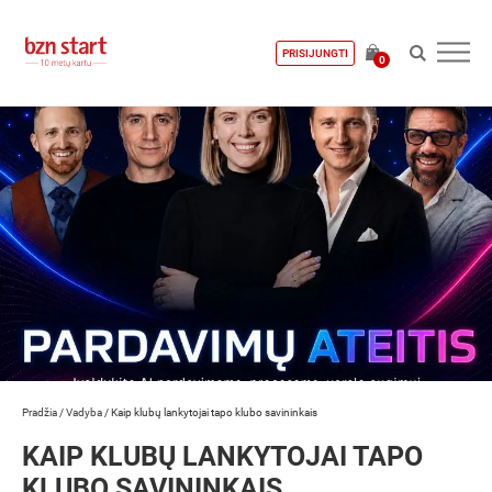
PRISIJUNGTI
0
Pradžia
/
Vadyba
/
Kaip klubų lankytojai tapo klubo savininkais
KAIP KLUBŲ LANKYTOJAI TAPO
KLUBO SAVININKAIS