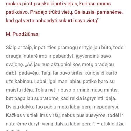
rankos pirštų suskaičiuoti vietas, kuriose mums
patikdavo. Pradėjo trūkti vietų. Galiausiai pamanėme,
kad gal verta pabandyti sukurti savo vietą“
M. Puodžiūnas.
Šiaip ar taip, ir patirties pramogų srityje jau būta, todėl
draugai nutarė imti ir pabandyti įgyvendinti savo
svajonę. „Aš jau nuo aštuoniolikos metų pradėjau
dirbti padavėju. Taigi tai buvo sritis, kurioje iš karto
užsikabinau. Labai ilgai man labiau patiko baro su
maistu idėja. Tokia net ir buvo pirminė mūsų mintis,
bet pagaliau supratome, kad reikia išgryninti idėją.
Dviejų dalykų tuo pačiu metu labai gerai nepadarysi.
Kažkas vis tiek ims viršų, nebus pusiausvyros, todėl ir
nutarėme daryti vieną dalyką labai gerai“, – atskleidžia