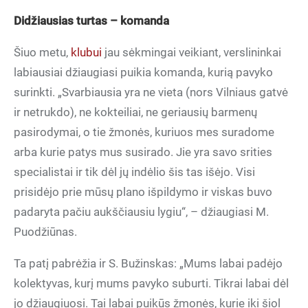
Didžiausias turtas – komanda
Šiuo metu,
klubui
jau sėkmingai veikiant, verslininkai
labiausiai džiaugiasi puikia komanda, kurią pavyko
surinkti. „Svarbiausia yra ne vieta (nors Vilniaus gatvė
ir netrukdo), ne kokteiliai, ne geriausių barmenų
pasirodymai, o tie žmonės, kuriuos mes suradome
arba kurie patys mus susirado. Jie yra savo srities
specialistai ir tik dėl jų indėlio šis tas išėjo. Visi
prisidėjo prie mūsų plano išpildymo ir viskas buvo
padaryta pačiu aukščiausiu lygiu“, – džiaugiasi M.
Puodžiūnas.
Ta patį pabrėžia ir S. Bužinskas: „Mums labai padėjo
kolektyvas, kurį mums pavyko suburti. Tikrai labai dėl
jo džiaugiuosi. Tai labai puikūs žmonės, kurie iki šiol