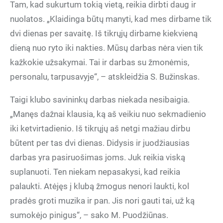
Tam, kad sukurtum tokią vietą, reikia dirbti daug ir
nuolatos. „Klaidinga būtų manyti, kad mes dirbame tik
dvi dienas per savaitę. Iš tikrųjų dirbame kiekvieną
dieną nuo ryto iki nakties. Mūsų darbas nėra vien tik
kažkokie užsakymai. Tai ir darbas su žmonėmis,
personalu, tarpusavyje“, – atskleidžia S. Bužinskas.
Taigi klubo savininkų darbas niekada nesibaigia.
„Manęs dažnai klausia, ką aš veikiu nuo sekmadienio
iki ketvirtadienio. Iš tikrųjų aš netgi mažiau dirbu
būtent per tas dvi dienas. Didysis ir juodžiausias
darbas yra pasiruošimas joms. Juk reikia viską
suplanuoti. Ten niekam nepasakysi, kad reikia
palaukti. Atėjęs į klubą žmogus nenori laukti, kol
pradės groti muzika ir pan. Jis nori gauti tai, už ką
sumokėjo pinigus“, – sako M. Puodžiūnas.