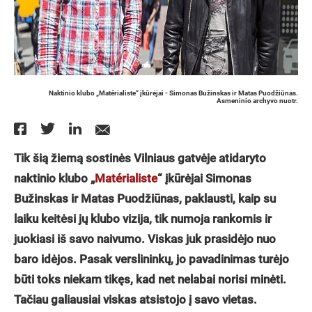
Naktinio klubo „Matérialiste“ įkūrėjai - Simonas Bužinskas ir Matas Puodžiūnas.
Asmeninio archyvo nuotr.
Tik šią žiemą sostinės Vilniaus gatvėje atidaryto
naktinio klubo „
Matérialiste
“ įkūrėjai Simonas
Bužinskas ir Matas Puodžiūnas, paklausti, kaip su
laiku keitėsi jų klubo vizija, tik numoja rankomis ir
juokiasi iš savo naivumo. Viskas juk prasidėjo nuo
baro idėjos. Pasak verslininkų, jo pavadinimas turėjo
būti toks niekam tikęs, kad net nelabai norisi minėti.
Tačiau galiausiai viskas atsistojo į savo vietas.