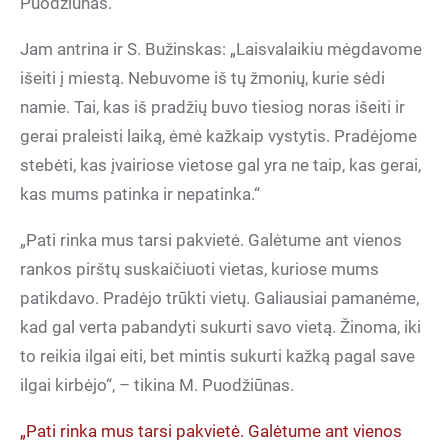
Puodžiūnas.
Jam antrina ir S. Bužinskas: „Laisvalaikiu mėgdavome
išeiti į miestą. Nebuvome iš tų žmonių, kurie sėdi
namie. Tai, kas iš pradžių buvo tiesiog noras išeiti ir
gerai praleisti laiką, ėmė kažkaip vystytis. Pradėjome
stebėti, kas įvairiose vietose gal yra ne taip, kas gerai,
kas mums patinka ir nepatinka.“
„Pati rinka mus tarsi pakvietė. Galėtume ant vienos
rankos pirštų suskaičiuoti vietas, kuriose mums
patikdavo. Pradėjo trūkti vietų. Galiausiai pamanėme,
kad gal verta pabandyti sukurti savo vietą. Žinoma, iki
to reikia ilgai eiti, bet mintis sukurti kažką pagal save
ilgai kirbėjo“, – tikina M. Puodžiūnas.
„Pati rinka mus tarsi pakvietė. Galėtume ant vienos