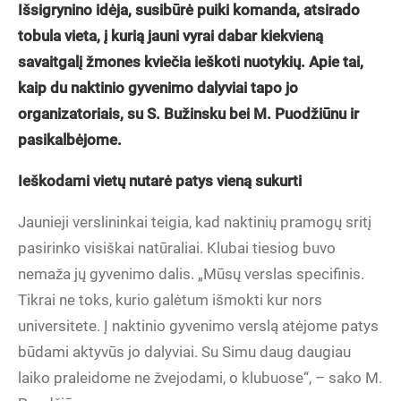
Išsigrynino idėja, susibūrė puiki komanda, atsirado
tobula vieta, į kurią jauni vyrai dabar kiekvieną
savaitgalį žmones kviečia ieškoti nuotykių. Apie tai,
kaip du naktinio gyvenimo dalyviai tapo jo
organizatoriais, su S. Bužinsku bei M. Puodžiūnu ir
pasikalbėjome.
Ieškodami vietų nutarė patys vieną sukurti
Jaunieji verslininkai teigia, kad naktinių pramogų sritį
pasirinko visiškai natūraliai. Klubai tiesiog buvo
nemaža jų gyvenimo dalis. „Mūsų verslas specifinis.
Tikrai ne toks, kurio galėtum išmokti kur nors
universitete. Į naktinio gyvenimo verslą atėjome patys
būdami aktyvūs jo dalyviai. Su Simu daug daugiau
laiko praleidome ne žvejodami, o klubuose“, – sako M.