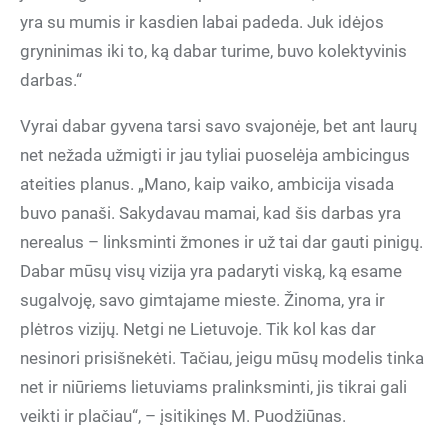
yra su mumis ir kasdien labai padeda. Juk idėjos
gryninimas iki to, ką dabar turime, buvo kolektyvinis
darbas.“
Vyrai dabar gyvena tarsi savo svajonėje, bet ant laurų
net nežada užmigti ir jau tyliai puoselėja ambicingus
ateities planus. „Mano, kaip vaiko, ambicija visada
buvo panaši. Sakydavau mamai, kad šis darbas yra
nerealus – linksminti žmones ir už tai dar gauti pinigų.
Dabar mūsų visų vizija yra padaryti viską, ką esame
sugalvoję, savo gimtajame mieste. Žinoma, yra ir
plėtros vizijų. Netgi ne Lietuvoje. Tik kol kas dar
nesinori prisišnekėti. Tačiau, jeigu mūsų modelis tinka
net ir niūriems lietuviams pralinksminti, jis tikrai gali
veikti ir plačiau“, – įsitikinęs M. Puodžiūnas.