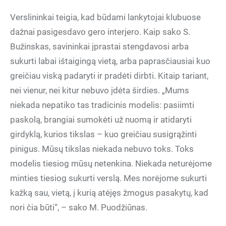
Verslininkai teigia, kad būdami lankytojai klubuose
dažnai pasigesdavo gero interjero. Kaip sako S.
Bužinskas, savininkai įprastai stengdavosi arba
sukurti labai ištaigingą vietą, arba paprasčiausiai kuo
greičiau viską padaryti ir pradėti dirbti. Kitaip tariant,
nei vienur, nei kitur nebuvo įdėta širdies. „Mums
niekada nepatiko tas tradicinis modelis: pasiimti
paskolą, brangiai sumokėti už nuomą ir atidaryti
girdyklą, kurios tikslas – kuo greičiau susigrąžinti
pinigus. Mūsų tikslas niekada nebuvo toks. Toks
modelis tiesiog mūsų netenkina. Niekada neturėjome
minties tiesiog sukurti verslą. Mes norėjome sukurti
kažką sau, vietą, į kurią atėjęs žmogus pasakytų, kad
nori čia būti“, – sako M. Puodžiūnas.