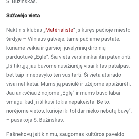
S. Bužinskas.
Sužavėjo vieta
Naktinis klubas „
Matérialiste
“ įsikūręs pačioje miesto
širdyje – Vilniaus gatvėje, tame pačiame pastate,
kuriame veikia ir garsioji juvelyrinių dirbinių
parduotuvė „Eglė“. Šia vieta verslininkai itin patenkinti.
„Iš tikrųjų jau buvome nusižiūrėję visai kitas patalpas,
bet taip ir nepavyko ten susitarti. Ši vieta atsirado
visai netikėtai. Mums ją pasiūlė ir užėjome apsižiūrėti.
Jau anksčiau žinojome „Eglę“ ir mums buvo labai
smagu, kad ji išlikusi tokia nepakeista. Be to,
norėjome vietos, kurioje iki tol dar nieko nebūtų buvę“,
– pasakoja S. Bužinskas.
Pašnekovų įsitikinimu, saugomas kultūros paveldo