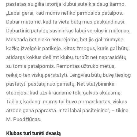
pastatas su gilia istorija klubui suteikia daug šarmo.
„Labai gerai, kad mums netiko pirmosios patalpos.
Dabar matome, kad ta vieta būtų mus paskandinusi.
Dabartinių patalpų savininkas labai verslus ir malonus.
Mes tada net nieko neturėjome, bet jis gal mumyse
kažką įžvelgė ir patikėjo. Kitas žmogus, kuris gal būtų
atidaręs kokius dešimt klubų, turbūt net neprasidėtų
su tomis patalpomis. Remontas užtruko metus,
reikėjo ten viską perstatyti. Lengviau būtų buvę tiesiog
pastatyti pastatą nuo pamatų. Net statybininkai
stebėjosi, kad užsikrauname tokį galvos skausmą.
Tačiau, kadangi mums tai buvo pirmas kartas, viskas
atrodė gana paprasta. Ir tai labai pasiteisino“, – tikina
M. Puodžiūnas.
Klubas turi turėti dvasią