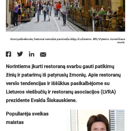
Anot pašnekovės, lietuviai nemažai parsiveža idėjų iš užsienio. BFL/Vytenio Jurevičiaus
nuotr.
Norintiems įkurti restoraną svarbu gauti patikimų
žinių ir patarimų iš patyrusių žmonių. Apie restoranų
verslo tendencijas ir iššūkius pasikalbėjome su
Lietuvos viešbučių ir restoranų asociacijos (LVRA)
prezidente Evalda Šiskauskiene.
Populiarėja sveikas
maistas