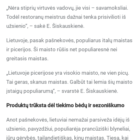
„Nėra stiprių virtuvės vadovų, jie visi – savamoksliai.
Todėl restoranų meistrus dažnai tenka prisivilioti iš
užsienio“, – sakė E. Šiskauskienė.
Lietuvoje, pasak pašnekovės, populiarus italų maistas
ir picerijos. Ši maisto rūšis net populiaresnė nei
greitasis maistas.
„Lietuvoje picerijose yra visokio maisto, ne vien picų.
Tai geras, skanus maistas. Galbūt tai lemia šių maisto
įstaigų populiarumą“, – svarstė E. Šiskauskienė.
Produktų trūksta dėl tiekimo bėdų ir sezoniškumo
Anot pašnekovės, lietuviai nemažai parsiveža idėjų iš
užsienio, pavyzdžiui, populiarėja prancūziški blyneliai,
jūrų gėrybės, tailandietiškas, kinų maistas. Tiesa, kai