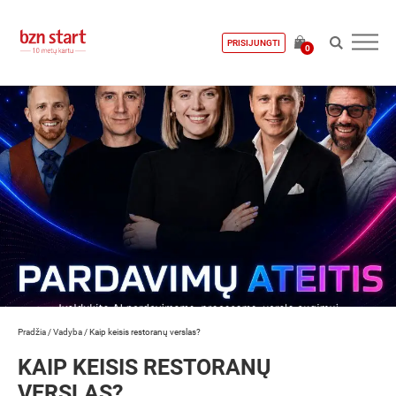
PRISIJUNGTI
0
Pradžia
/
Vadyba
/
Kaip keisis restoranų verslas?
KAIP KEISIS RESTORANŲ
VERSLAS?