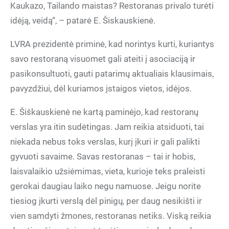
Kaukazo, Tailando maistas? Restoranas privalo turėti
idėją, veidą“, – patarė E. Šiskauskienė.
LVRA prezidentė priminė, kad norintys kurti, kuriantys
savo restoraną visuomet gali ateiti į asociaciją ir
pasikonsultuoti, gauti patarimų aktualiais klausimais,
pavyzdžiui, dėl kuriamos įstaigos vietos, idėjos.
E. Šiškauskienė ne kartą paminėjo, kad restoranų
verslas yra itin sudėtingas. Jam reikia atsiduoti, tai
niekada nebus toks verslas, kurį įkuri ir gali palikti
gyvuoti savaime. Savas restoranas – tai ir hobis,
laisvalaikio užsiėmimas, vieta, kurioje teks praleisti
gerokai daugiau laiko negu namuose. Jeigu norite
tiesiog įkurti verslą dėl pinigų, per daug nesikišti ir
vien samdyti žmones, restoranas netiks. Viską reikia