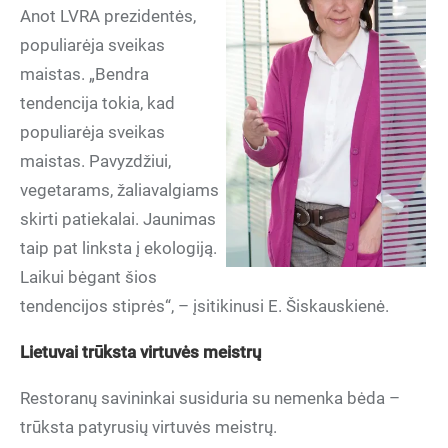
Anot LVRA prezidentės,
populiarėja sveikas
maistas. „Bendra
tendencija tokia, kad
populiarėja sveikas
maistas. Pavyzdžiui,
vegetarams, žaliavalgiams
skirti patiekalai. Jaunimas
taip pat linksta į ekologiją.
Laikui bėgant šios
tendencijos stiprės“, – įsitikinusi E. Šiskauskienė.
Lietuvai trūksta virtuvės meistrų
Restoranų savininkai susiduria su nemenka bėda –
trūksta patyrusių virtuvės meistrų.