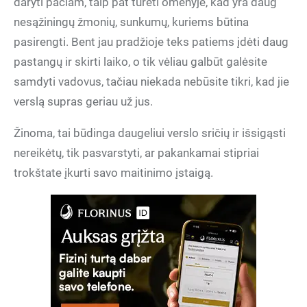
daryti pačiam, taip pat turėti omenyje, kad yra daug
nesąžiningų žmonių, sunkumų, kuriems būtina
pasirengti. Bent jau pradžioje teks patiems įdėti daug
pastangų ir skirti laiko, o tik vėliau galbūt galėsite
samdyti vadovus, tačiau niekada nebūsite tikri, kad jie
verslą supras geriau už jus.
Žinoma, tai būdinga daugeliui verslo sričių ir išsigąsti
nereikėtų, tik pasvarstyti, ar pakankamai stipriai
trokštate įkurti savo maitinimo įstaigą.