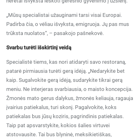
neretai išvyksta ieškoti geresnio gyvenimo į užsienį.
„Mūsų specialistai užauginami tarsi visai Europai.
Padirba čia, o vėliau išvyksta, emigruoja. Jų pas mus
trūksta nuolatos“, – pasakojo pašnekovė.
Svarbu turėti išskirtinį veidą
Specialistė tiems, kas nori atidaryti savo restoraną,
patarė pirmiausia turėti gerą idėją. „Nedarykite bet
kaip. Sugalvokite gerą idėją, sudarykite tikrai gerą
meniu. Ne interjeras svarbiausia, o maisto koncepcija.
Žmonės mato gerus dalykus, žmonės keliauja, ragauja
įvairius patiekalus, turi skonį. Pagalvokite, koks
patiekalas bus jūsų koziris, pagrindinis patiekalas.
Taip pat apsvarstykite, kokios šalies virtuvei
atstovausite. Tai bus blyninė, meksikietiškas,