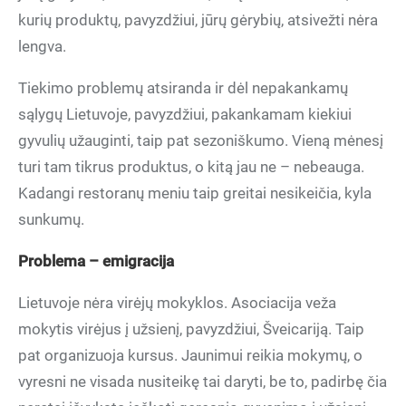
kurių produktų, pavyzdžiui, jūrų gėrybių, atsivežti nėra
lengva.
Tiekimo problemų atsiranda ir dėl nepakankamų
sąlygų Lietuvoje, pavyzdžiui, pakankamam kiekiui
gyvulių užauginti, taip pat sezoniškumo. Vieną mėnesį
turi tam tikrus produktus, o kitą jau ne – nebeauga.
Kadangi restoranų meniu taip greitai nesikeičia, kyla
sunkumų.
Problema – emigracija
Lietuvoje nėra virėjų mokyklos. Asociacija veža
mokytis virėjus į užsienį, pavyzdžiui, Šveicariją. Taip
pat organizuoja kursus. Jaunimui reikia mokymų, o
vyresni ne visada nusiteikę tai daryti, be to, padirbę čia