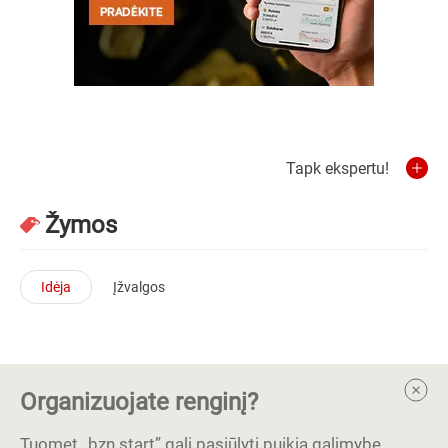
Tapk ekspertu!
Žymos
Idėja
Įžvalgos
Organizuojate renginį?
Tuomet „bzn start” gali pasiūlyti puikią galimybę