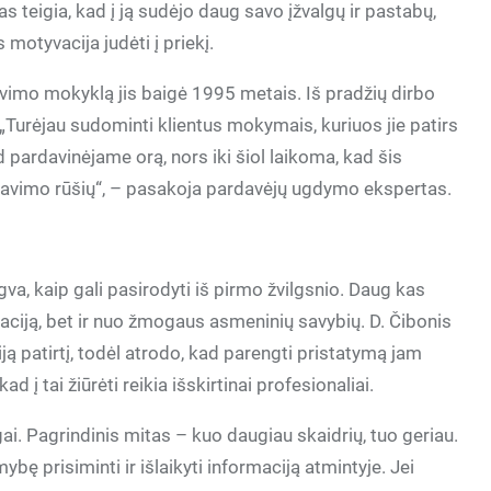
 teigia, kad į ją sudėjo daug savo įžvalgų ir pastabų,
 motyvacija judėti į priekį.
avimo mokyklą jis baigė 1995 metais. Iš pradžių dirbo
„Turėjau sudominti klientus mokymais, kuriuos jie patirs
 pardavinėjame orą, nors iki šiol laikoma, kad šis
davimo rūšių“, – pasakoja pardavėjų ugdymo ekspertas.
gva, kaip gali pasirodyti iš pirmo žvilgsnio. Daug kas
aciją, bet ir nuo žmogaus asmeninių savybių. D. Čibonis
ą patirtį, todėl atrodo, kad parengti pristatymą jam
d į tai žiūrėti reikia išskirtinai profesionaliai.
. Pagrindinis mitas – kuo daugiau skaidrių, tuo geriau.
ybę prisiminti ir išlaikyti informaciją atmintyje. Jei