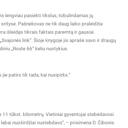
 lengviau pasiekti tikslus, tobulindamas jų
rityse. Pašnekovas ne tik daug laiko praleidžia
ra išleidęs tikrais faktais paremtą ir gausiai
Svajonės link“. Šioje knygoje jis aprašė savo ir draugų
iniu „Route 66“ keliu nuotykius.
ie patirs tik tada, kai nusipirks.“
 11 tūkst. kilometrų. Vietiniai gyventojai stebėdavosi
 labai nuoširdžiai nustebdavo“, – prisimena D. Čibonis.