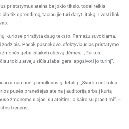
 pristatymus ateina be jokio tikslo, todėl reikia
o tik sprendimą, tačiau jie turi daryti įtaką ir vesti link
vas.
ių, kuriose prirašyta daug teksto. Pamažu suvokiama,
nti žodžiais. Pasak pašnekovo, efektyviausias pristatymo
ko žmonės geba išlaikyti aktyvų dėmesį. „Puikus
iau tokiu atveju siūlau labai gerai apgalvoti jo turinį“, –
auso ir nuo pačių smulkiausių detalių. „Svarbu net tokia
ios pusės pranešėjas ateina į auditoriją arba į kurią
usė žmonėms siejasi su ateitimi, o kairė su praeitimi“, –
stės treneris.