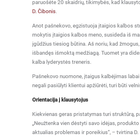
paruošėte 20 skaidrių, tikimybės, kad klausytoj
D. Čibonis
.
Anot pašnekovo, egzistuoja įtaigios kalbos 
mokytis įtaigios kalbos meno, susideda iš mažd
įgūdžius tiesiog būtina. Aš noriu, kad žmogus
išbandęs išmoktą medžiagą. Tuomet yra didesnė
kalba lyderystės treneris.
Pašnekovo nuomone, įtaigus kalbėjimas labai 
negali pasiūlyti klientui apžiūrėti, turi būti velni
Orientacija į klausytojus
Kiekvienas geras pristatymas turi struktūrą, p
„Neužtenka vien dėstyti savo idėjas, produkto
aktualias problemas ir poreikius“, – tvirtina D.