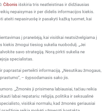
D.
Čibonis
išskiria tris neatleistinas ir didžiausias
eikių nepaisymas ir per didelis informacijos kiekis.
ti ateiti nepasiruošę ir pasakyti kažką tuomet, kai
entavimas į pranešėją, kai visiškai neatsižvelgiama į
os kiekis žmogui tiesiog sukelia nuobodulį. „Jei
lvokite savo strategiją. Norą pirkti sukelia ne
ejoja specialistas.
ir paprastai perteikti informaciją. „Nesutikau žmogaus,
paprastumo“, – šypsodamasis sako jis.
umoro. „Žmonės ji prisimena labiausiai, tačiau reikia
auti labai nepatariu: religija, politika ir seksualinė
specialisto, visiškai normalu, kad žmonės geriausiai
l pradžioje reikia mokėti užmegzti kontaktą,