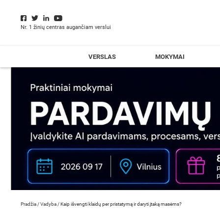
Nr. 1 žinių centras augančiam verslui
VERSLAS
MOKYMAI
Pradžia
/
Vadyba
/
Kaip išvengti klaidų per pristatymą ir daryti įtaką masėms?