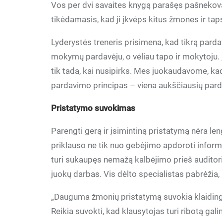
Vos per dvi savaites knygą parašęs pašnekovas
tikėdamasis, kad ji įkvėps kitus žmones ir taps
Lyderystės treneris prisimena, kad tikrą pard
mokymų pardavėju, o vėliau tapo ir mokytoju. 
tik tada, kai nusipirks. Mes juokaudavome, kad
pardavimo principas – viena aukščiausių par
Pristatymo suvokimas
Parengti gerą ir įsimintiną pristatymą nėra len
priklauso ne tik nuo gebėjimo apdoroti inform
turi sukaupęs nemažą kalbėjimo prieš auditorij
juokų darbas. Vis dėlto specialistas pabrėžia, ka
„Dauguma žmonių pristatymą suvokia klaidingai
Reikia suvokti, kad klausytojas turi ribotą galim