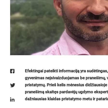
Efektingai pateikti informaciją yra sudėtingas
gyvenimas neįsivaizduojamas be pranešimų, ver
pristatymų. Prieš kelis mėnesius didžiausioj
pranešimą skaitęs pardavėjų ugdymo eksperta
dažniausias klaidas pristatymo metu ir pataria,