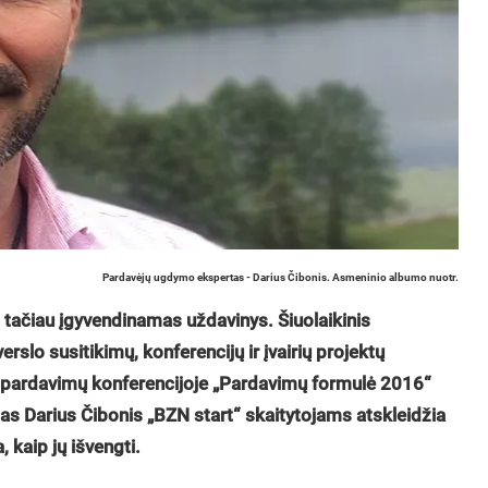
Pardavėjų ugdymo ekspertas - Darius Čibonis. Asmeninio albumo nuotr.
, tačiau įgyvendinamas uždavinys. Šiuolaikinis
slo susitikimų, konferencijų ir įvairių projektų
e pardavimų konferencijoje „Pardavimų formulė 2016“
s Darius Čibonis „BZN start“ skaitytojams atskleidžia
 kaip jų išvengti.