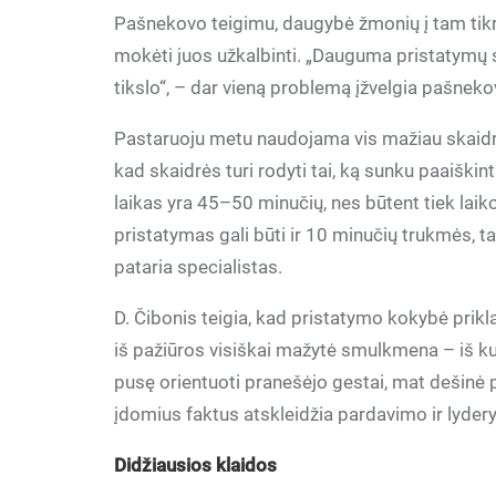
Pašnekovo teigimu, daugybė žmonių į tam tikrus
mokėti juos užkalbinti. „Dauguma pristatymų siūl
tikslo“, – dar vieną problemą įžvelgia pašneko
Pastaruoju metu naudojama vis mažiau skaidr
kad skaidrės turi rodyti tai, ką sunku paaiški
laikas yra 45–50 minučių, nes būtent tiek lai
pristatymas gali būti ir 10 minučių trukmės, tač
pataria specialistas.
D. Čibonis teigia, kad pristatymo kokybė prikl
iš pažiūros visiškai mažytė smulkmena – iš kur
pusę orientuoti pranešėjo gestai, mat dešinė p
įdomius faktus atskleidžia pardavimo ir lydery
Didžiausios klaidos