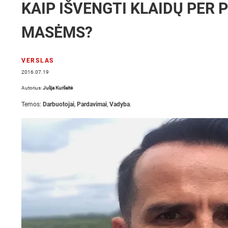
KAIP IŠVENGTI KLAIDŲ PER 
MASĖMS?
VERSLAS
2016.07.19
Autorius:
Julija Kurilaitė
Temos:
Darbuotojai
,
Pardavimai
,
Vadyba
.