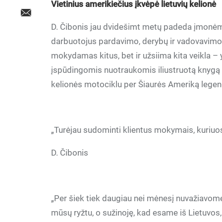
Vietinius amerikiečius įkvėpė lietuvių kelionė
D. Čibonis jau dvidešimt metų padeda įmonėms
darbuotojus pardavimo, derybų ir vadovavimo s
mokydamas kitus, bet ir užsiima kita veikla – y
įspūdingomis nuotraukomis iliustruotą knygą „
kelionės motociklu per Šiaurės Ameriką legend
„Turėjau sudominti klientus mokymais, kuriuos j
D. Čibonis
„Per šiek tiek daugiau nei mėnesį nuvažiavome
mūsų ryžtu, o sužinoję, kad esame iš Lietuvos,