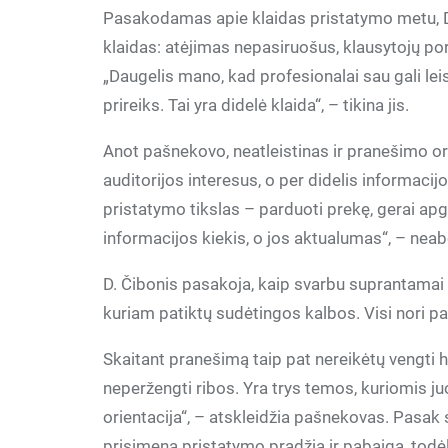
Pasakodamas apie klaidas pristatymo metu, 
klaidas: atėjimas nepasiruošus, klausytojų por
„Daugelis mano, kad profesionalai sau gali leis
prireiks. Tai yra didelė klaida“, – tikina jis.
Anot pašnekovo, neatleistinas ir pranešimo ori
auditorijos interesus, o per didelis informacij
pristatymo tikslas – parduoti prekę, gerai apga
informacijos kiekis, o jos aktualumas“, – neab
D. Čibonis pasakoja, kaip svarbu suprantamai 
kuriam patiktų sudėtingos kalbos. Visi nori 
Skaitant pranešimą taip pat nereikėtų vengti h
neperžengti ribos. Yra trys temos, kuriomis juok
orientacija“, – atskleidžia pašnekovas. Pasak 
prisimena pristatymo pradžią ir pabaigą, todė