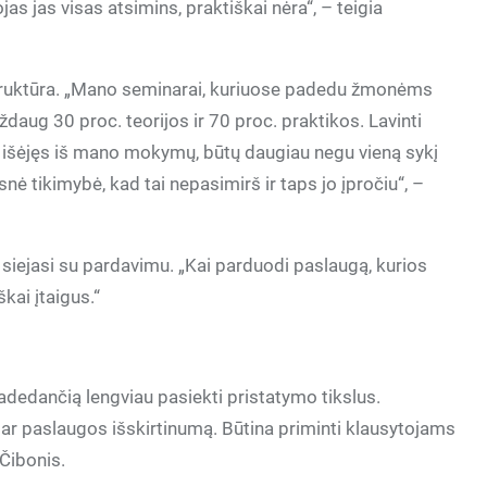
as jas visas atsimins, praktiškai nėra“, – teigia
struktūra. „Mano seminarai, kuriuose padedu žmonėms
aug 30 proc. teorijos ir 70 proc. praktikos. Lavinti
, išėjęs iš mano mokymų, būtų daugiau negu vieną sykį
 tikimybė, kad tai nepasimirš ir taps jo įpročiu“, –
siejasi su pardavimu. „Kai parduodi paslaugą, kurios
škai įtaigus.“
adedančią lengviau pasiekti pristatymo tikslus.
 ar paslaugos išskirtinumą. Būtina priminti klausytojams
 Čibonis.