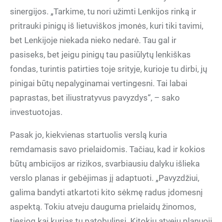
sinergijos. „Tarkime, tu nori užimti Lenkijos rinką ir
pritrauki pinigų iš lietuviškos įmonės, kuri tiki tavimi,
bet Lenkijoje niekada nieko nedarė. Tau gal ir
pasiseks, bet jeigu pinigų tau pasiūlytų lenkiškas
fondas, turintis patirties toje srityje, kurioje tu dirbi, jų
pinigai būtų nepalyginamai vertingesni. Tai labai
paprastas, bet iliustratyvus pavyzdys“, – sako
investuotojas.
Pasak jo, kiekvienas startuolis verslą kuria
remdamasis savo prielaidomis. Tačiau, kad ir kokios
būtų ambicijos ar rizikos, svarbiausiu dalyku išlieka
verslo planas ir gebėjimas jį adaptuoti. „Pavyzdžiui,
galima bandyti atkartoti kito sėkmę radus įdomesnį
aspektą. Tokiu atveju dauguma prielaidų žinomos,
tiesiog kai kurias tu patobulinsi. Kitokiu atveju planuoji