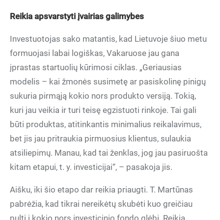
Reikia apsvarstyti įvairias galimybes
Investuotojas sako matantis, kad Lietuvoje šiuo metu
formuojasi labai logiškas, Vakaruose jau gana
įprastas startuolių kūrimosi ciklas. „Geriausias
modelis – kai žmonės susimetę ar pasiskolinę pinigų
sukuria pirmąją kokio nors produkto versiją. Tokią,
kuri jau veikia ir turi teisę egzistuoti rinkoje. Tai gali
būti produktas, atitinkantis minimalius reikalavimus,
bet jis jau pritraukia pirmuosius klientus, sulaukia
atsiliepimų. Manau, kad tai ženklas, jog jau pasiruošta
kitam etapui, t. y. investicijai“, – pasakoja jis.
Aišku, iki šio etapo dar reikia priaugti. T. Martūnas
pabrėžia, kad tikrai nereikėtų skubėti kuo greičiau
pulti į kokio nors investicinio fondo glėbį. Reikia