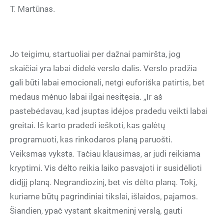
T. Martūnas.
Jo teigimu, startuoliai per dažnai pamiršta, jog
skaičiai yra labai didelė verslo dalis. Verslo pradžia
gali būti labai emocionali, netgi euforiška patirtis, bet
medaus mėnuo labai ilgai nesitęsia. „Ir aš
pastebėdavau, kad įsuptas idėjos pradedu veikti labai
greitai. Iš karto pradedi ieškoti, kas galėtų
programuoti, kas rinkodaros planą paruošti.
Veiksmas vyksta. Tačiau klausimas, ar judi reikiama
kryptimi. Vis dėlto reikia laiko pasvajoti ir susidėlioti
didįjį planą. Negrandiozinį, bet vis dėlto planą. Tokį,
kuriame būtų pagrindiniai tikslai, išlaidos, pajamos.
Šiandien, ypač vystant skaitmeninį verslą, gauti