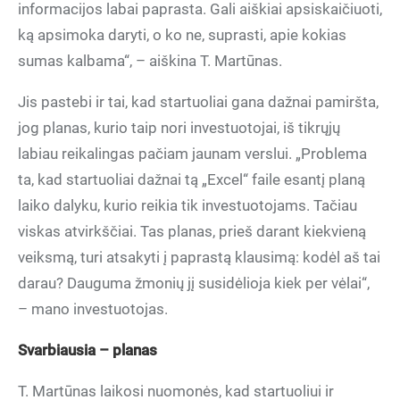
informacijos labai paprasta. Gali aiškiai apsiskaičiuoti,
ką apsimoka daryti, o ko ne, suprasti, apie kokias
sumas kalbama“, – aiškina T. Martūnas.
Jis pastebi ir tai, kad startuoliai gana dažnai pamiršta,
jog planas, kurio taip nori investuotojai, iš tikrųjų
labiau reikalingas pačiam jaunam verslui. „Problema
ta, kad startuoliai dažnai tą „Excel“ faile esantį planą
laiko dalyku, kurio reikia tik investuotojams. Tačiau
viskas atvirkščiai. Tas planas, prieš darant kiekvieną
veiksmą, turi atsakyti į paprastą klausimą: kodėl aš tai
darau? Dauguma žmonių jį susidėlioja kiek per vėlai“,
– mano investuotojas.
Svarbiausia – planas
T. Martūnas laikosi nuomonės, kad startuoliui ir