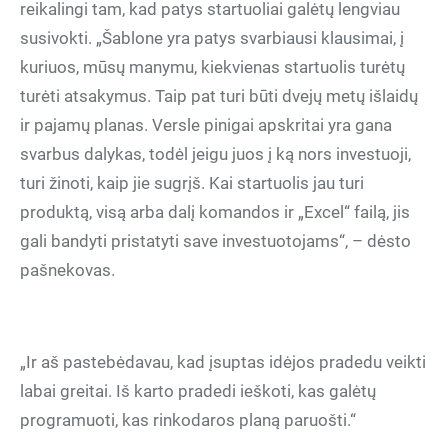
reikalingi tam, kad patys startuoliai galėtų lengviau
susivokti. „Šablone yra patys svarbiausi klausimai, į
kuriuos, mūsų manymu, kiekvienas startuolis turėtų
turėti atsakymus. Taip pat turi būti dvejų metų išlaidų
ir pajamų planas. Versle pinigai apskritai yra gana
svarbus dalykas, todėl jeigu juos į ką nors investuoji,
turi žinoti, kaip jie sugrįš. Kai startuolis jau turi
produktą, visą arba dalį komandos ir „Excel“ failą, jis
gali bandyti pristatyti save investuotojams“, – dėsto
pašnekovas.
„Ir aš pastebėdavau, kad įsuptas idėjos pradedu veikti
labai greitai. Iš karto pradedi ieškoti, kas galėtų
programuoti, kas rinkodaros planą paruošti.“