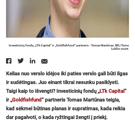
Investicinių fondų „LTk Capital“ ir „Goldfishfund“ partneris - Tomas Martūnas. BFL/Tomo
Lukšio nuotr.
Kelias nuo verslo idėjos iki paties verslo gali būti ilgas
ir sudėtingas. Juo einant tikrai nesunku pasiklysti.
Taigi kaip to išvengti? Investicinių fondų „
LTk Capital
“
ir „
Goldfishfund
“ partneris Tomas Martūnas teigia,
kad sėkmei būtinas planas ir supratimas, kada reikia
dar pagalvoti, o kada ryžtingai žengti į priekį.