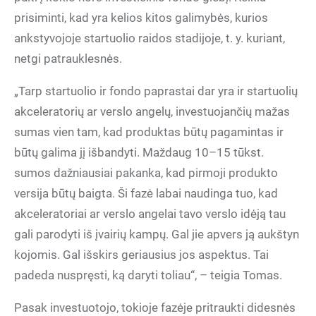
prisiminti, kad yra kelios kitos galimybės, kurios
ankstyvojoje startuolio raidos stadijoje, t. y. kuriant,
netgi patrauklesnės.
„Tarp startuolio ir fondo paprastai dar yra ir startuolių
akceleratorių ar verslo angelų, investuojančių mažas
sumas vien tam, kad produktas būtų pagamintas ir
būtų galima jį išbandyti. Maždaug 10–15 tūkst.
sumos dažniausiai pakanka, kad pirmoji produkto
versija būtų baigta. Ši fazė labai naudinga tuo, kad
akceleratoriai ar verslo angelai tavo verslo idėją tau
gali parodyti iš įvairių kampų. Gal jie apvers ją aukštyn
kojomis. Gal išskirs geriausius jos aspektus. Tai
padeda nuspręsti, ką daryti toliau“, – teigia Tomas.
Pasak investuotojo, tokioje fazėje pritraukti didesnės