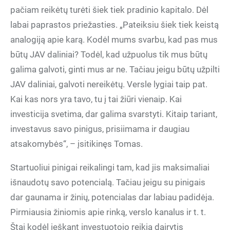
pačiam reikėtų turėti šiek tiek pradinio kapitalo. Dėl
labai paprastos priežasties. „Pateiksiu šiek tiek keistą
analogiją apie karą. Kodėl mums svarbu, kad pas mus
būtų JAV daliniai? Todėl, kad užpuolus tik mus būtų
galima galvoti, ginti mus ar ne. Tačiau jeigu būtų užpilti
JAV daliniai, galvoti nereikėtų. Versle lygiai taip pat.
Kai kas nors yra tavo, tu į tai žiūri vienaip. Kai
investicija svetima, dar galima svarstyti. Kitaip tariant,
investavus savo pinigus, prisiimama ir daugiau
atsakomybės“, – įsitikinęs Tomas.
Startuoliui pinigai reikalingi tam, kad jis maksimaliai
išnaudotų savo potencialą. Tačiau jeigu su pinigais
dar gaunama ir žinių, potencialas dar labiau padidėja.
Pirmiausia žiniomis apie rinką, verslo kanalus ir t. t.
Štai kodėl ieškant investuotojo reikia dairytis