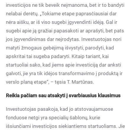
investicijos ne tik beveik neįmanoma, bet ir to bandyti
nelabai derėtų. „Tokiame etape paprasčiausiai dar
nėra aišku, ar iš viso sugebi įgyvendinti idėją. Gal ir
sugebi apie ją gražiai papasakoti ar aprašyti, bet pats
jos įgyvendinimas dar neįrodytas. Investuotojas nori
matyti žmogaus gebėjimą išvystyti, parodyti, kad
apskritai tai sugeba padaryti. Kitaip tariant, kai
startuoliai sako, kad jiems apie investiciją dar anksti
galvoti, jie yra tik idėjos transformavimo į produktą ir
verslo planą etape“, – tęsia T. Martūnas.
Reikia pačiam sau atsakyti į svarbiausius klausimus
Investuotojas pasakoja, kad jo atstovaujamuose
fonduose netgi yra specialių šablonų, kurie
išsiunčiami investicijos siekiantiems startuoliams. Jie