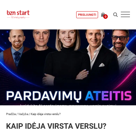
PRISIJUNGTI
0
Pradžia
/
Vadyba
/
Kaip idėja virsta verslu?
KAIP IDĖJA VIRSTA VERSLU?