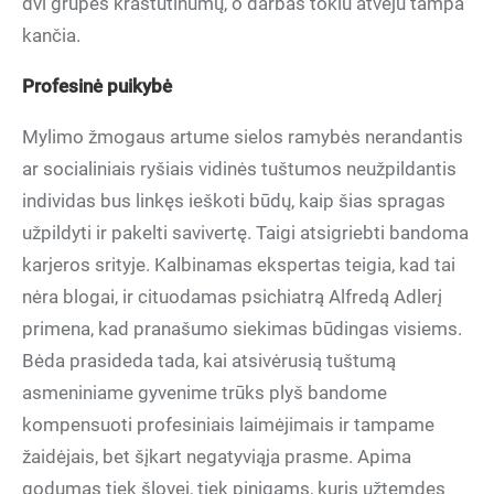
dvi grupės kraštutinumų, o darbas tokiu atveju tampa
kančia.
Profesinė puikybė
Mylimo žmogaus artume sielos ramybės nerandantis
ar socialiniais ryšiais vidinės tuštumos neužpildantis
individas bus linkęs ieškoti būdų, kaip šias spragas
užpildyti ir pakelti savivertę. Taigi atsigriebti bandoma
karjeros srityje. Kalbinamas ekspertas teigia, kad tai
nėra blogai, ir cituodamas psichiatrą Alfredą Adlerį
primena, kad pranašumo siekimas būdingas visiems.
Bėda prasideda tada, kai atsivėrusią tuštumą
asmeniniame gyvenime trūks plyš bandome
kompensuoti profesiniais laimėjimais ir tampame
žaidėjais, bet šįkart negatyviąja prasme. Apima
godumas tiek šlovei, tiek pinigams, kuris užtemdęs