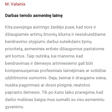
M. Valainis
Darbas temdo asmeninę laimę
Kita pavojinga aistringo žaidėjo pusė, kad nors ir
džiaugiamės artimų žmonių šiluma ir nesiskundžiame
bendravimo stygiumi, darbui suteikdami žymų
prioritetą, asmeninės erdvės džiaugsmus pastatome
ant kortos. Taip nutinka, kai manome, kad
bendravimas ir dėmesys artimiesiems gali būti
kompensuojamas profesiniais laimėjimais ar solidžiai
uždirbtomis sumomis. Deja, šeimai ir draugams siena,
nusėta pagyrimais ar dosni piniginė, neatstos
paprasto dėmesio. Tik po kurio laiko praregime, kad
darbo malūnas baigia mus sumalti su visu asmeniniu
gyvenimu.