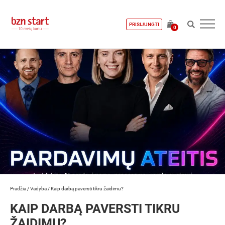
PRISIJUNGTI
0
Pradžia
/
Vadyba
/
Kaip darbą paversti tikru žaidimu?
KAIP DARBĄ PAVERSTI TIKRU
ŽAIDIMU?