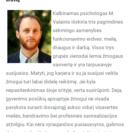
Kalbinamas psichologas M.
Valainis išskiria tris pagrindines
sėkmingo asmenybės
funkcionavimo erdves: meilę,
draugus ir darbą. Visos trys
grupės vienodai lemia žmogaus
savivertę ir yra tarpusavyje
susijusios. Matyti, jog karjera ir su ja susijusi veikla
žmogui turi labai didelę reikšmę. Jei kyla
nepasitenkinimas šioje srityje, verta susirūpinti. Deja,
gyvenimo posūkių apsuptyje žmogui ne visada
pavyksta surasti išsvajotąjį aukso vidurį visavertės
meilės, bendravimo bei profesinės savirealizacijos
atžvilgiu. Kai nėra vyraujančios pusiausvyros, galimos