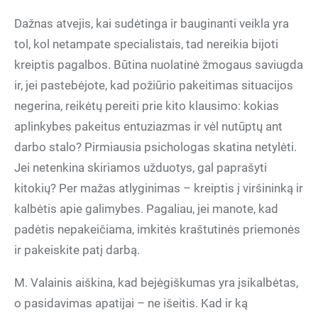
Dažnas atvejis, kai sudėtinga ir bauginanti veikla yra
tol, kol netampate specialistais, tad nereikia bijoti
kreiptis pagalbos. Būtina nuolatinė žmogaus saviugda
ir, jei pastebėjote, kad požiūrio pakeitimas situacijos
negerina, reikėtų pereiti prie kito klausimo: kokias
aplinkybes pakeitus entuziazmas ir vėl nutūptų ant
darbo stalo? Pirmiausia psichologas skatina netylėti.
Jei netenkina skiriamos užduotys, gal paprašyti
kitokių? Per mažas atlyginimas – kreiptis į viršininką ir
kalbėtis apie galimybes. Pagaliau, jei manote, kad
padėtis nepakeičiama, imkitės kraštutinės priemonės
ir pakeiskite patį darbą.
M. Valainis aiškina, kad bejėgiškumas yra įsikalbėtas,
o pasidavimas apatijai – ne išeitis. Kad ir ką