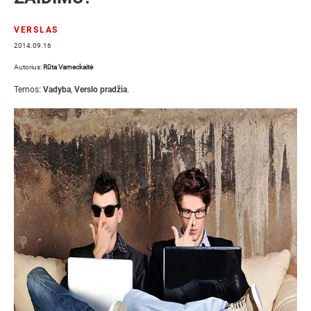
VERSLAS
2014.09.16
Autorius:
Rūta Varneckaitė
Temos:
Vadyba
,
Verslo pradžia
.