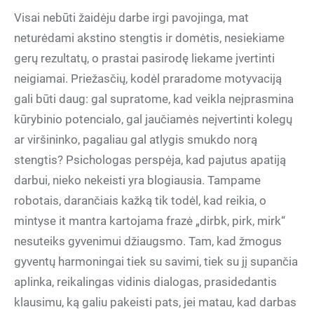
Visai nebūti žaidėju darbe irgi pavojinga, mat
neturėdami akstino stengtis ir domėtis, nesiekiame
gerų rezultatų, o prastai pasirodę liekame įvertinti
neigiamai. Priežasčių, kodėl praradome motyvaciją
gali būti daug: gal supratome, kad veikla neįprasmina
kūrybinio potencialo, gal jaučiamės neįvertinti kolegų
ar viršininko, pagaliau gal atlygis smukdo norą
stengtis? Psichologas perspėja, kad pajutus apatiją
darbui, nieko nekeisti yra blogiausia. Tampame
robotais, darančiais kažką tik todėl, kad reikia, o
mintyse it mantra kartojama frazė „dirbk, pirk, mirk“
nesuteiks gyvenimui džiaugsmo. Tam, kad žmogus
gyventų harmoningai tiek su savimi, tiek su jį supančia
aplinka, reikalingas vidinis dialogas, prasidedantis
klausimu, ką galiu pakeisti pats, jei matau, kad darbas