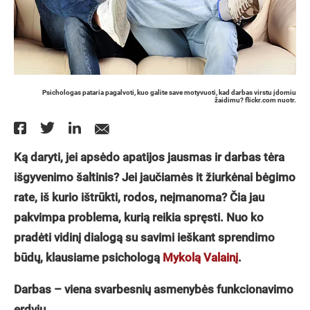
Psichologas pataria pagalvoti, kuo galite save motyvuoti, kad darbas virstu įdomiu
žaidimu? flickr.com nuotr.
Ką daryti, jei apsėdo apatijos jausmas ir darbas tėra
išgyvenimo šaltinis? Jei jaučiamės it žiurkėnai bėgimo
rate, iš kurio ištrūkti, rodos, neįmanoma? Čia jau
pakvimpa problema, kurią reikia spręsti. Nuo ko
pradėti vidinį dialogą su savimi ieškant sprendimo
būdų, klausiame psichologą
Mykolą Valainį
.
Darbas – viena svarbesnių asmenybės funkcionavimo
erdvių