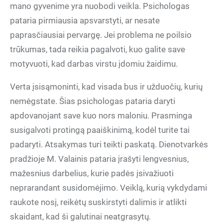
mano gyvenime yra nuobodi veikla. Psichologas
pataria pirmiausia apsvarstyti, ar nesate
paprasčiausiai pervargę. Jei problema ne poilsio
trūkumas, tada reikia pagalvoti, kuo galite save
motyvuoti, kad darbas virstu įdomiu žaidimu.
Verta įsisąmoninti, kad visada bus ir užduočių, kurių
nemėgstate. Šias psichologas pataria daryti
apdovanojant save kuo nors maloniu. Prasminga
susigalvoti protingą paaiškinimą, kodėl turite tai
padaryti. Atsakymas turi teikti paskatą. Dienotvarkės
pradžioje M. Valainis pataria įrašyti lengvesnius,
mažesnius darbelius, kurie padės įsivažiuoti
neprarandant susidomėjimo. Veiklą, kurią vykdydami
raukote nosį, reikėtų suskirstyti dalimis ir atlikti
skaidant, kad ši galutinai neatgrasytų.