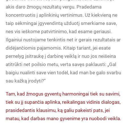
akis daro žmogų rezultatų vergu. Pradedama
koncentruotis į aplinkinių vertinimus. Už kiekvieną ne
taip sėkmingai įgyvendintą užduotį smerkiame save,
nes vis ieškome patvirtinimo, kad esame geriausi.
Ilgainiui nustojame tenkintis net ir gerais rezultatais ar
didėjančiomis pajamomis. Kitaip tariant, jei esate
pernelyg įsitraukę į darbinę veiklą ir nuo jos neišeina
atitrūkti net poilsio metu, verta savęs paklausti: „Gal
baigiu nualinti save vien todėl, kad man be galo svarbu
sau kažką įrodyti?“
Tam, kad žmogus gyventų harmoningai tiek su savimi,
tiek su jį supančia aplinka, reikalingas vidinis dialogas,
prasidedantis klausimu, ką galiu pakeisti pats, jei
matau, kad darbas mano gyvenime yra nuobodi veikla.