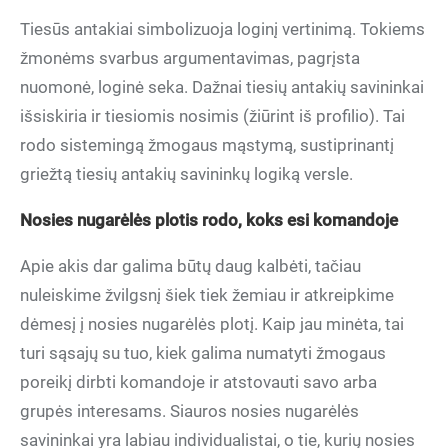
Tiesūs antakiai simbolizuoja loginį vertinimą. Tokiems
žmonėms svarbus argumentavimas, pagrįsta
nuomonė, loginė seka. Dažnai tiesių antakių savininkai
išsiskiria ir tiesiomis nosimis (žiūrint iš profilio). Tai
rodo sistemingą žmogaus mąstymą, sustiprinantį
griežtą tiesių antakių savininkų logiką versle.
Nosies nugarėlės plotis rodo, koks esi komandoje
Apie akis dar galima būtų daug kalbėti, tačiau
nuleiskime žvilgsnį šiek tiek žemiau ir atkreipkime
dėmesį į nosies nugarėlės plotį. Kaip jau minėta, tai
turi sąsajų su tuo, kiek galima numatyti žmogaus
poreikį dirbti komandoje ir atstovauti savo arba
grupės interesams. Siauros nosies nugarėlės
savininkai yra labiau individualistai, o tie, kurių nosies