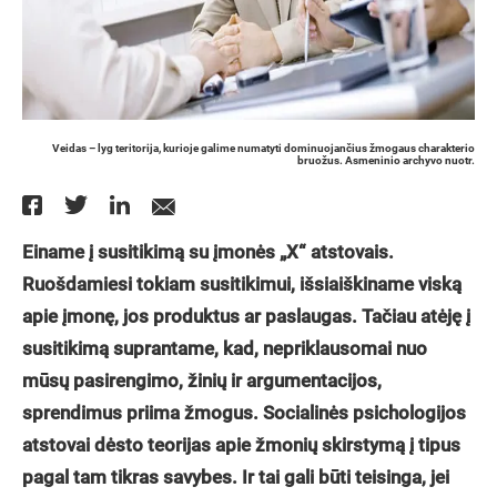
Veidas – lyg teritorija, kurioje galime numatyti dominuojančius žmogaus charakterio
bruožus. Asmeninio archyvo nuotr.
Einame į susitikimą su įmonės „X“ atstovais.
Ruošdamiesi tokiam susitikimui, išsiaiškiname viską
apie įmonę, jos produktus ar paslaugas. Tačiau atėję į
susitikimą suprantame, kad, nepriklausomai nuo
mūsų pasirengimo, žinių ir argumentacijos,
sprendimus priima žmogus. Socialinės psichologijos
atstovai dėsto teorijas apie žmonių skirstymą į tipus
pagal tam tikras savybes. Ir tai gali būti teisinga, jei