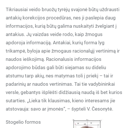
Tikriausiai veido bruožų tyrėjų svajonė būtų uždrausti
antakių korekcijos procedūras, nes ji paslepia daug
informacijos, kurią būtų galima nuskaityti žvelgiant į
antakius. Jų vaizdas veide rodo, kaip žmogus
apdoroja informaciją. Antakiai, kurių forma lyg
trikampė, byloja apie žmogaus racionalųjį vertinimą ir
naudos ieškojimą. Racionalusis informacijos
apdorojimo būdas gali būti siejamas su dideliu
atstumu tarp akių, nes matymas toli į priekį – tai ir
padarinių ar naudos vertinimas. Tai tie vadybininkai
versle, gebantys išplėšti didžiausią naudą iš bet kurios
sutarties. „Lieka tik klausimas, kieno interesams jie
atstovauja: savo ar įmonės“, – šypteli V. Česonytė.
Stogelio formos