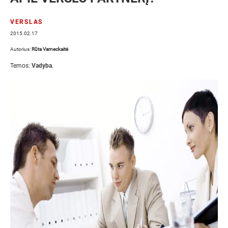
VERSLAS
2015.02.17
Autorius:
Rūta Varneckaitė
Temos:
Vadyba
.