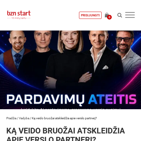
PRISIJUNGTI
0
Pradžia
/
Vadyba
/
Ką veido bruožai atskleidžia apie verslo partnerį?
KĄ VEIDO BRUOŽAI ATSKLEIDŽIA
APIE VERSLO PARTNERĮ?