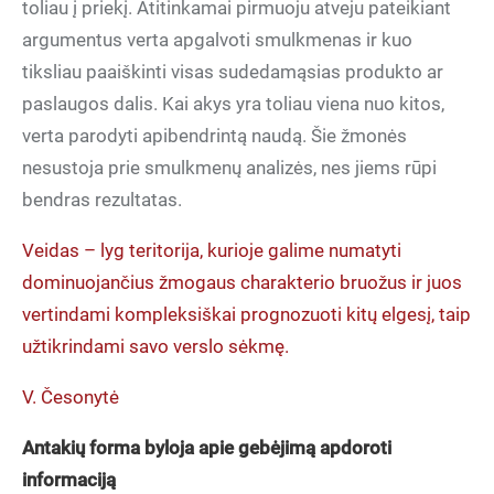
toliau į priekį. Atitinkamai pirmuoju atveju pateikiant
argumentus verta apgalvoti smulkmenas ir kuo
tiksliau paaiškinti visas sudedamąsias produkto ar
paslaugos dalis. Kai akys yra toliau viena nuo kitos,
verta parodyti apibendrintą naudą. Šie žmonės
nesustoja prie smulkmenų analizės, nes jiems rūpi
bendras rezultatas.
Veidas – lyg teritorija, kurioje galime numatyti
dominuojančius žmogaus charakterio bruožus ir juos
vertindami kompleksiškai prognozuoti kitų elgesį, taip
užtikrindami savo verslo sėkmę.
V. Česonytė
Antakių forma byloja apie gebėjimą apdoroti
informaciją