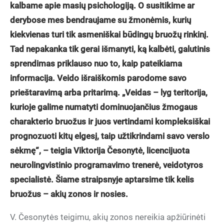
kalbame apie masių psichologiją. O susitikime ar
derybose mes bendraujame su žmonėmis, kurių
kiekvienas turi tik asmeniškai būdingų bruožų rinkinį.
Tad nepakanka tik gerai išmanyti, ką kalbėti, galutinis
sprendimas priklauso nuo to, kaip pateikiama
informacija. Veido išraiškomis parodome savo
prieštaravimą arba pritarimą. „Veidas – lyg teritorija,
kurioje galime numatyti dominuojančius žmogaus
charakterio bruožus ir juos vertindami kompleksiškai
prognozuoti kitų elgesį, taip užtikrindami savo verslo
sėkmę“, – teigia Viktorija Česonytė, licencijuota
neurolingvistinio programavimo trenerė, veidotyros
specialistė. Šiame straipsnyje aptarsime tik kelis
bruožus – akių zonos ir nosies.
V. Česonytės teigimu, akių zonos nereikia apžiūrinėti