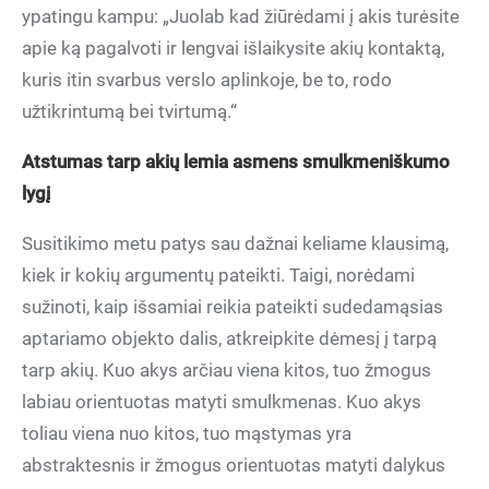
ypatingu kampu: „Juolab kad žiūrėdami į akis turėsite
apie ką pagalvoti ir lengvai išlaikysite akių kontaktą,
kuris itin svarbus verslo aplinkoje, be to, rodo
užtikrintumą bei tvirtumą.“
Atstumas tarp akių lemia asmens smulkmeniškumo
lygį
Susitikimo metu patys sau dažnai keliame klausimą,
kiek ir kokių argumentų pateikti. Taigi, norėdami
sužinoti, kaip išsamiai reikia pateikti sudedamąsias
aptariamo objekto dalis, atkreipkite dėmesį į tarpą
tarp akių. Kuo akys arčiau viena kitos, tuo žmogus
labiau orientuotas matyti smulkmenas. Kuo akys
toliau viena nuo kitos, tuo mąstymas yra
abstraktesnis ir žmogus orientuotas matyti dalykus