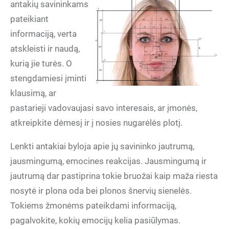
antakių savininkams
pateikiant
informaciją, verta
atskleisti ir naudą,
kurią jie turės. O
stengdamiesi įminti
klausimą, ar
pastarieji vadovaujasi savo interesais, ar įmonės,
atkreipkite dėmesį ir į nosies nugarėlės plotį.
Lenkti antakiai byloja apie jų savininko jautrumą,
jausmingumą, emocines reakcijas. Jausmingumą ir
jautrumą dar pastiprina tokie bruožai kaip maža riesta
nosytė ir plona oda bei plonos šnervių sienelės.
Tokiems žmonėms pateikdami informaciją,
pagalvokite, kokių emocijų kelia pasiūlymas.