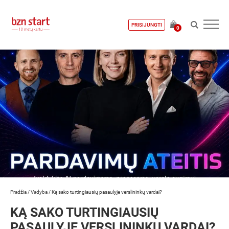
PRISIJUNGTI
0
Pradžia
/
Vadyba
/
Ką sako turtingiausių pasaulyje verslininkų vardai?
KĄ SAKO TURTINGIAUSIŲ
PASAULYJE VERSLININKŲ VARDAI?