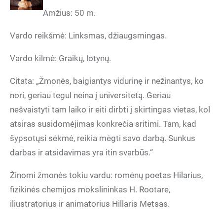
Amžius: 50 m.
Vardo reikšmė: Linksmas, džiaugsmingas.
Vardo kilmė: Graikų, lotynų.
Citata: „Žmonės, baigiantys vidurinę ir nežinantys, ko
nori, geriau tegul neina į universitetą. Geriau
nešvaistyti tam laiko ir eiti dirbti į skirtingas vietas, kol
atsiras susidomėjimas konkrečia sritimi. Tam, kad
šypsotųsi sėkmė, reikia mėgti savo darbą. Sunkus
darbas ir atsidavimas yra itin svarbūs.“
Žinomi žmonės tokiu vardu: romėnų poetas Hilarius,
fizikinės chemijos mokslininkas H. Rootare,
iliustratorius ir animatorius Hillaris Metsas.