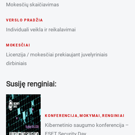
Mokesčių skaičiavimas
VERSLO PRADŽIA
Individuali veikla ir reikalavimai
MOKESČIAI
Licenzija / mokesčiai prekiaujant juvelyriniais
dirbiniais
Susiję renginiai:
KONFERENCIJA
,
MOKYMAI
,
RENGINIAI
Kibernetinio saugumo konferencija –
ESET Security Day