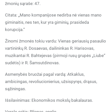
žmonių sąraše: 47.
Citata: „Mano kompanijose nedirba nė vienas mano
giminaitis, nes ten, kur yra giminių, prasideda
korupcija.“
Žinomi žmonės tokiu vardu: Vienas geriausių pasaulio
vartininkų R. Dosaevas, dailininkas R. Harisovas,
muzikantai R. Bahtejevas (pirmoji rusų grupės „Liube“
sudėtis) ir R. Šamsutdinovas.
Asmenybės bruožai pagal vardą: Atkaklus,
ambicingas, revoliucionierius, užsispyręs, drąsus,
sąžiningas.
Išsilavinimas: Ekonomikos mokslų bakalauras.
Verslo sritis: Plienas, anglis.