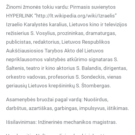
Žinomi žmonės tokiu vardu: Pirmasis suvienytos
HYPERLINK “http://lt.wikipedia.org/wiki/Izraelis”
Izraelio Karalystės karalius, Lietuvos kino ir televizijos
režisierius S. Vosylius, prozininkas, dramaturgas,
publicistas, redaktorius, Lietuvos Respublikos
Aukščiausiosios Tarybos Akto dėl Lietuvos
nepriklausomos valstybės atkūrimo signataras S.
Šaltenis, teatro ir kino aktorius S. Balandis, dirigentas,
orkestro vadovas, profesorius S. Sondeckis, vienas
geriausių Lietuvos krepšininkų S. Štombergas.
Asamenybės bruožai pagal vardą: Nuoširdus,
darbštus, azartiškas, garbingas, impulsyvus, ištikimas.
Išsilavinimas: Inžinerinės mechanikos magistras.