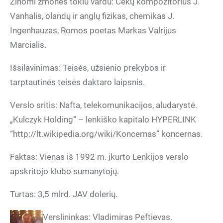
Žinomi žmonės tokiu vardu: Čekų kompozitorius J.
Vanhalis, olandų ir anglų fizikas, chemikas J.
Ingenhauzas, Romos poetas Markas Valrijus
Marcialis.
Išsilavinimas: Teisės, užsienio prekybos ir
tarptautinės teisės daktaro laipsnis.
Verslo sritis: Nafta, telekomunikacijos, aludarystė.
„Kulczyk Holding“ – lenkiško kapitalo HYPERLINK
“http://lt.wikipedia.org/wiki/Koncernas” koncernas.
Faktas: Vienas iš 1992 m. įkurto Lenkijos verslo
apskritojo klubo sumanytojų.
Turtas: 3,5 mlrd. JAV dolerių.
Verslininkas: Vladimiras Peftievas.