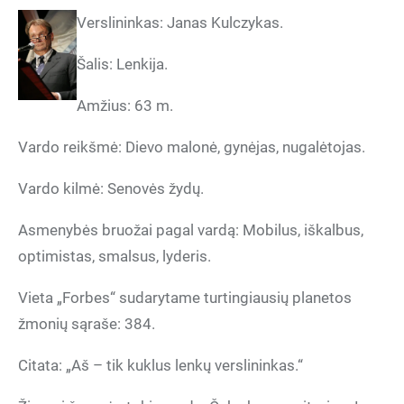
Verslininkas: Janas Kulczykas.
Šalis: Lenkija.
Amžius: 63 m.
Vardo reikšmė: Dievo malonė, gynėjas, nugalėtojas.
Vardo kilmė: Senovės žydų.
Asmenybės bruožai pagal vardą: Mobilus, iškalbus,
optimistas, smalsus, lyderis.
Vieta „Forbes“ sudarytame turtingiausių planetos
žmonių sąraše: 384.
Citata: „Aš – tik kuklus lenkų verslininkas.“