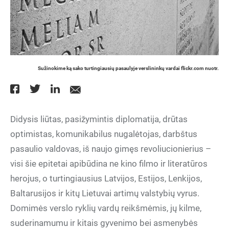
Sužinokime ką sako turtingiausių pasaulyje verslininkų vardai flickr.com nuotr.
Didysis liūtas, pasižymintis diplomatija, drūtas
optimistas, komunikabilus nugalėtojas, darbštus
pasaulio valdovas, iš naujo gimęs revoliucionierius –
visi šie epitetai apibūdina ne kino filmo ir literatūros
herojus, o turtingiausius Latvijos, Estijos, Lenkijos,
Baltarusijos ir kitų Lietuvai artimų valstybių vyrus.
Domimės verslo ryklių vardų reikšmėmis, jų kilme,
suderinamumu ir kitais gyvenimo bei asmenybės