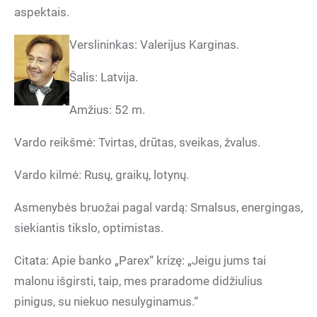
aspektais.
Verslininkas: Valerijus Karginas.
Šalis: Latvija.
Amžius: 52 m.
Vardo reikšmė: Tvirtas, drūtas, sveikas, žvalus.
Vardo kilmė: Rusų, graikų, lotynų.
Asmenybės bruožai pagal vardą: Smalsus, energingas,
siekiantis tikslo, optimistas.
Citata: Apie banko „Parex“ krizę: „Jeigu jums tai
malonu išgirsti, taip, mes praradome didžiulius
pinigus, su niekuo nesulyginamus.“