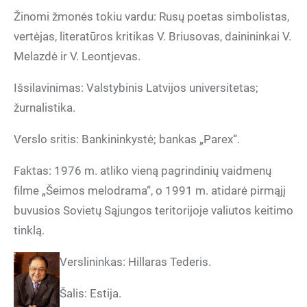
Žinomi žmonės tokiu vardu: Rusų poetas simbolistas,
vertėjas, literatūros kritikas V. Briusovas, dainininkai V.
Melazdė ir V. Leontjevas.
Išsilavinimas: Valstybinis Latvijos universitetas;
žurnalistika.
Verslo sritis: Bankininkystė; bankas „Parex“.
Faktas: 1976 m. atliko vieną pagrindinių vaidmenų
filme „Šeimos melodrama“, o 1991 m. atidarė pirmąjį
buvusios Sovietų Sąjungos teritorijoje valiutos keitimo
tinklą.
Verslininkas: Hillaras Tederis.
Šalis: Estija.