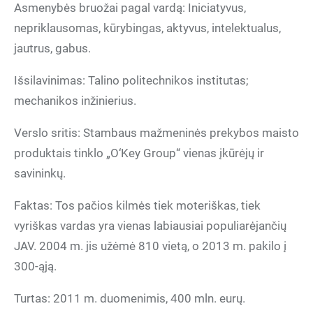
Asmenybės bruožai pagal vardą: Iniciatyvus,
nepriklausomas, kūrybingas, aktyvus, intelektualus,
jautrus, gabus.
Išsilavinimas: Talino politechnikos institutas;
mechanikos inžinierius.
Verslo sritis: Stambaus mažmeninės prekybos maisto
produktais tinklo „O‘Key Group“ vienas įkūrėjų ir
savininkų.
Faktas: Tos pačios kilmės tiek moteriškas, tiek
vyriškas vardas yra vienas labiausiai populiarėjančių
JAV. 2004 m. jis užėmė 810 vietą, o 2013 m. pakilo į
300-ąją.
Turtas: 2011 m. duomenimis, 400 mln. eurų.