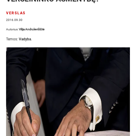
VERSLAS
2016.09.30
Autorius:
Vilija Andrulevičiūtė
Temos:
Vadyba
.