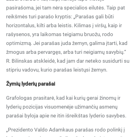
pasirašoma, jei tam nėra specialios eilutės. Taip pat
reikšmės turi parašo kryptis: „Parašas gali būti
horizontalus, kilti arba leistis. Kilimas į viršų, kaip ir
rašysenos, yra laikomas teigiamu bruožu, rodo
optimizmą. Jei parašas juda žemyn, galima įtarti, kad
žmogus arba pervargęs, arba turi neigiamų savybių.“
R. Bilinskas atskleidė, kad jam dar neteko susidurti su
stipriu vadovu, kurio parašas leistųsi žemyn.
Žymių lyderių parašai
Grafologas prasitarė, kad kai kurių gerai žinomų ir
lyderių pozicijas visuomenėje užimančių asmenų
parašai byloja apie ne itin išreikštas lyderio savybes.
„Prezidento Valdo Adamkaus parašas rodo polinkį į