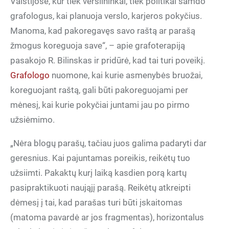
Valstijose, kur tiek verslininkai, tiek politikai samdo
grafologus, kai planuoja verslo, karjeros pokyčius.
Manoma, kad pakoregavęs savo raštą ar parašą
žmogus koreguoja save“, – apie grafoterapiją
pasakojo R. Bilinskas ir pridūrė, kad tai turi poveikį.
Grafologo
nuomone, kai kurie asmenybės bruožai,
koreguojant raštą, gali būti pakoreguojami per
mėnesį, kai kurie pokyčiai juntami jau po pirmo
užsiėmimo.
„Nėra blogų parašų, tačiau juos galima padaryti dar
geresnius. Kai pajuntamas poreikis, reikėtų tuo
užsiimti. Pakaktų kurį laiką kasdien porą kartų
pasipraktikuoti naująjį parašą. Reikėtų atkreipti
dėmesį į tai, kad parašas turi būti įskaitomas
(matoma pavardė ar jos fragmentas), horizontalus