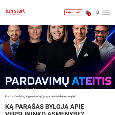
PRISIJUNGTI
0
Pradžia
/
Vadyba
/
Ką parašas byloja apie verslininko asmenybę?
KĄ PARAŠAS BYLOJA APIE
VERSLININKO ASMENYBĘ?