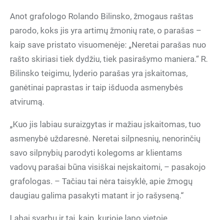
Anot grafologo Rolando Bilinsko, žmogaus raštas
parodo, koks jis yra artimų žmonių rate, o parašas –
kaip save pristato visuomenėje: „Neretai parašas nuo
rašto skiriasi tiek dydžiu, tiek pasirašymo maniera.“ R.
Bilinsko teigimu, lyderio parašas yra įskaitomas,
ganėtinai paprastas ir taip išduoda asmenybės
atvirumą.
„Kuo jis labiau suraizgytas ir mažiau įskaitomas, tuo
asmenybė uždaresnė. Neretai silpnesnių, nenorinčių
savo silpnybių parodyti kolegoms ar klientams
vadovų parašai būna visiškai neįskaitomi, – pasakojo
grafologas. – Tačiau tai nėra taisyklė, apie žmogų
daugiau galima pasakyti matant ir jo rašyseną.“
Labai svarbu ir tai, kaip, kurioje lapo vietoje