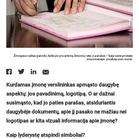
Žmogaus raštas parodo, koks jis yra artimų žmonių rate, o parašas – kaip save pristato
visuomenėje. pixabay.com nuotr.
Kurdamas įmonę verslininkas apmąsto daugybę
aspektų: jos pavadinimą, logotipą. O ar dažnai
susimąsto, kad jo paties parašas, atsiduriantis
daugybėje dokumentų, apie jį pasako ne mažiau nei
logotipas ar kita vizuali informacija apie įmonę?
Kaip lyderystę atspindi simboliai?