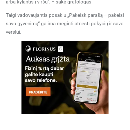
arba kylantis į viršų“, – sakė grafologas.
Taigi vadovaujantis posakiu „Pakeisk parašą – pakeisi
savo gyvenimą“ galima mėginti atnešti pokyčių ir savo
verslui.