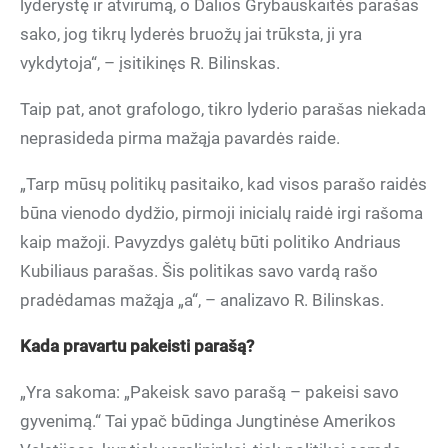
lyderystę ir atvirumą, o Dalios Grybauskaitės parašas
sako, jog tikrų lyderės bruožų jai trūksta, ji yra
vykdytoja“, – įsitikinęs R. Bilinskas.
Taip pat, anot grafologo, tikro lyderio parašas niekada
neprasideda pirma mažąja pavardės raide.
„Tarp mūsų politikų pasitaiko, kad visos parašo raidės
būna vienodo dydžio, pirmoji inicialų raidė irgi rašoma
kaip mažoji. Pavyzdys galėtų būti politiko Andriaus
Kubiliaus parašas. Šis politikas savo vardą rašo
pradėdamas mažąja „a“, – analizavo R. Bilinskas.
Kada pravartu pakeisti parašą?
„Yra sakoma: „Pakeisk savo parašą – pakeisi savo
gyvenimą.“ Tai ypač būdinga Jungtinėse Amerikos