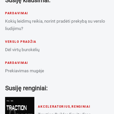
Susiję klausimai:
PARDAVIMAI
Kokių leidimų reikia, norint pradėti prekybą su verslo
liudijimu?
VERSLO PRADŽIA
Dėl virtų burokėlių
PARDAVIMAI
Prekiavimas mugėje
Susiję renginiai:
AKCELERATORIUS
,
RENGINIAI