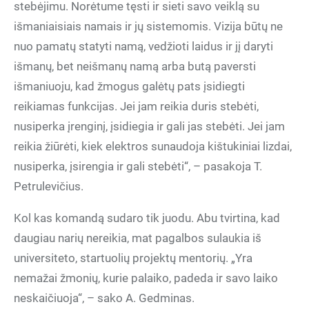
stebėjimu. Norėtume tęsti ir sieti savo veiklą su
išmaniaisiais namais ir jų sistemomis. Vizija būtų ne
nuo pamatų statyti namą, vedžioti laidus ir jį daryti
išmanų, bet neišmanų namą arba butą paversti
išmaniuoju, kad žmogus galėtų pats įsidiegti
reikiamas funkcijas. Jei jam reikia duris stebėti,
nusiperka įrenginį, įsidiegia ir gali jas stebėti. Jei jam
reikia žiūrėti, kiek elektros sunaudoja kištukiniai lizdai,
nusiperka, įsirengia ir gali stebėti“, – pasakoja T.
Petrulevičius.
Kol kas komandą sudaro tik juodu. Abu tvirtina, kad
daugiau narių nereikia, mat pagalbos sulaukia iš
universiteto, startuolių projektų mentorių. „Yra
nemažai žmonių, kurie palaiko, padeda ir savo laiko
neskaičiuoja“, – sako A. Gedminas.