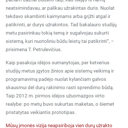
neatsimindavau, ar palikau užrakintas duris. Nuolat
tekdavo skambinti kaimynams arba grįžti atgal ir
patikrinti, ar durys užrakintos. Tad bakalauro studijų
metu pasirinkau tokią temą ir sugalvojau sukurti
sistemą, kuri nuotoliniu būdu leistų tai patikrinti“, –
prisimena T. Petrulevičius.
Kaip pasakoja idėjos sumanytojas, per ketverius
studijų metus įgytos žinios apie sistemų veikimą ir
programavimą padėjo nuolat kylančiam galvos
skausmui dėl durų rakinimo rasti sprendimo būdą.
Taip 2012 m. pirmos idėjos užuomazgos virto
realybe: po metų buvo sukurtas maketas, o šiemet
pristatytas veikiantis prototipas.
Mūsų įmonės vizija neapsiriboja vien durų užrakto