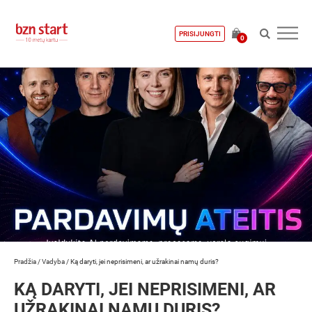
PRISIJUNGTI
0
Pradžia
/
Vadyba
/
Ką daryti, jei neprisimeni, ar užrakinai namų duris?
KĄ DARYTI, JEI NEPRISIMENI, AR
UŽRAKINAI NAMŲ DURIS?