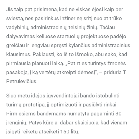
Jis taip pat prisimena, kad ne viskas ėjosi kaip per
sviestą, nes pasirinkus inžinerinę sritį nuolat trūko
vadybinių, administracinių, teisinių žinių. Tačiau
dalyvavimas keliuose startuolių projektuose padėjo
greičiau ir lengviau spręsti kylančius administracinius
klausimus. Paklausti, ko iš to išmoko, abu sako, kad
pirmiausia planuoti laiką. „Patirties turintys žmonės
pasakoja, į ką vertėtų atkreipti dėmesį“, – priduria T.
Petrulevičius.
Šiuo metu idėjos įgyvendintojai bando ištobulinti
turimą prototipą, jį optimizuoti ir pasiūlyti rinkai.
Pirmiesiems bandymams numatyta pagaminti 30
įrenginių. Patys kūrėjai dabar skaičiuoja, kad vienam
įsigyti reikėtų atseikėti 150 litų.