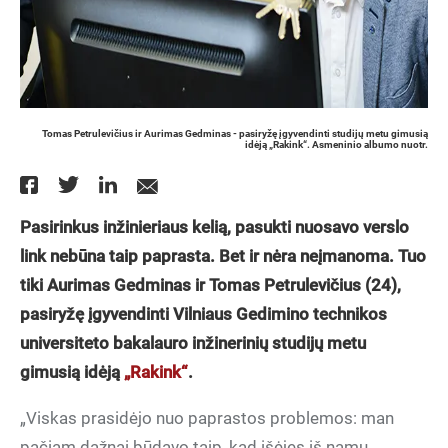
Tomas Petrulevičius ir Aurimas Gedminas - pasiryžę įgyvendinti studijų metu gimusią
idėją „Rakink“. Asmeninio albumo nuotr.
Pasirinkus inžinieriaus kelią, pasukti nuosavo verslo
link nebūna taip paprasta. Bet ir nėra neįmanoma. Tuo
tiki Aurimas Gedminas ir Tomas Petrulevičius (24),
pasiryžę įgyvendinti Vilniaus Gedimino technikos
universiteto bakalauro inžinerinių studijų metu
gimusią idėją
„Rakink“
.
„Viskas prasidėjo nuo paprastos problemos: man
pačiam dažnai būdavo taip, kad išėjęs iš namų