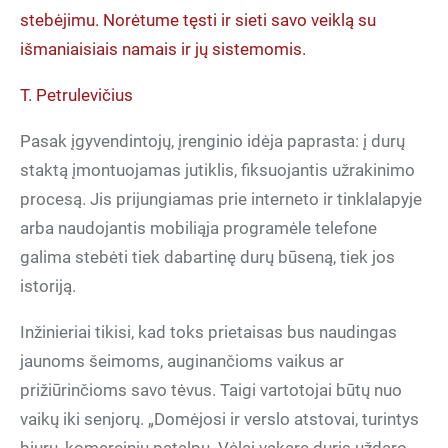
stebėjimu. Norėtume tęsti ir sieti savo veiklą su
išmaniaisiais namais ir jų sistemomis.
T. Petrulevičius
Pasak įgyvendintojų, įrenginio idėja paprasta: į durų
staktą įmontuojamas jutiklis, fiksuojantis užrakinimo
procesą. Jis prijungiamas prie interneto ir tinklalapyje
arba naudojantis mobiliąja programėle telefone
galima stebėti tiek dabartinę durų būseną, tiek jos
istoriją.
Inžinieriai tikisi, kad toks prietaisas bus naudingas
jaunoms šeimoms, auginančioms vaikus ar
prižiūrinčioms savo tėvus. Taigi vartotojai būtų nuo
vaikų iki senjorų. „Domėjosi ir verslo atstovai, turintys