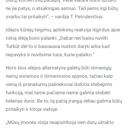
biurų, komercinių patalpų. Vėlai vakare duris uždaro
ne jie patys, o atsakingas asmuo. Tad jiems irgi būtų
svarbu tai pritaikyti“, – vardija T. Petrulevičius.
Idėjos kūrėjų teigimu, aplinkinių reakcija išgirdus apie
tokią idėją buvo palanki: „Dabar net baisu nuvilti.
Turbūt dėl to ir baisiausia nustoti daryti arba kad
nepavyks ir nuvilsime tuos, kurie palaiko.“
Nors šios idėjos alternatyva galėtų būti išmaniųjų
namų sistemos ir išmaniosios spynos, tačiau kaip
vieną iš pranašumų pašnekovai išskiria stebėjimo
funkciją, mat tame pačiame name galima stebėti
kelerias duris. Be to, tą pačią įrangą vėliau galima būtų
pritaikyti ir kitoje vietoje.
„Mūsų įmonės vizija neapsiriboja vien durų užrakto