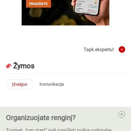
Tapk ekspertu!
Žymos
Įžvalgos
Komunikacija
Organizuojate renginį?
Tuomet „bzn start” gali pasiūlyti puikią galimybę