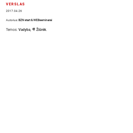
VERSLAS
2017.04.26
Autorius:
BZN start & WEBseminarai
Temos:
Vadyba
,
🎥 Žiūrėk
.