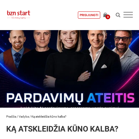
PRISIJUNGTI
0
Pradžia
/
Vadyba
/
Ką atskleidžia kūno kalba?
KĄ ATSKLEIDŽIA KŪNO KALBA?