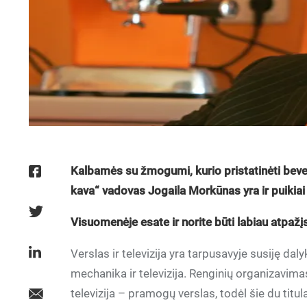
Kalbamės su žmogumi, kurio pristatinėti beve
kava“ vadovas Jogaila Morkūnas yra ir puikiai
Visuomenėje esate ir norite būti labiau atpažį
Verslas ir televizija yra tarpusavyje susiję dalyka
mechanika ir televizija. Renginių organizavim
televizija – pramogų verslas, todėl šie du titu