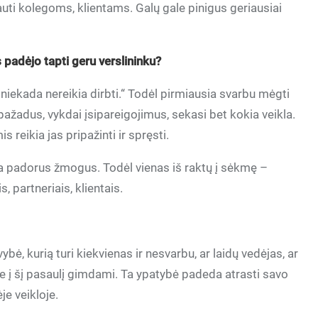
auti kolegoms, klientams. Galų gale pinigus geriausiai
padėjo tapti geru verslininku?
niekada nereikia dirbti.“ Todėl pirmiausia svarbu mėgti
i pažadus, vykdai įsipareigojimus, sekasi bet kokia veikla.
 reikia jas pripažinti ir spręsti.
ra padorus žmogus. Todėl vienas iš raktų į sėkmę –
 partneriais, klientais.
ybė, kurią turi kiekvienas ir nesvarbu, ar laidų vedėjas, ar
me į šį pasaulį gimdami. Ta ypatybė padeda atrasti savo
e veikloje.