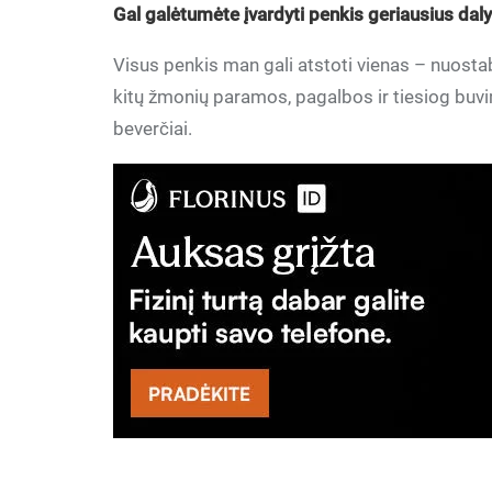
Gal galėtumėte įvardyti penkis geriausius da
Visus penkis man gali atstoti vienas – nuostab
kitų žmonių paramos, pagalbos ir tiesiog buvi
beverčiai.