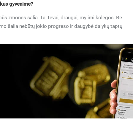
lykus gyvenime?
ūs žmonės šalia. Tai tėvai, draugai, mylimi kolegos. Be
mo šalia nebūtų jokio progreso ir daugybė dalykų taptų