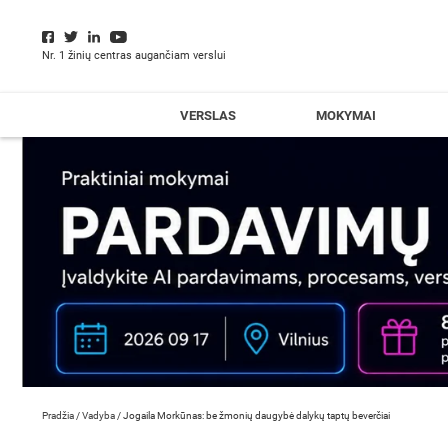
Nr. 1 žinių centras augančiam verslui
VERSLAS
MOKYMAI
Pradžia
/
Vadyba
/
Jogaila Morkūnas: be žmonių daugybė dalykų taptų beverčiai