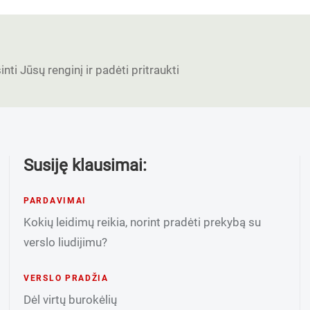
nti Jūsų renginį ir padėti pritraukti
Susiję klausimai:
PARDAVIMAI
Kokių leidimų reikia, norint pradėti prekybą su
verslo liudijimu?
VERSLO PRADŽIA
Dėl virtų burokėlių