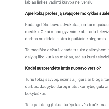
labiau linkęs vadinti kūryba nei verslu.
Apie kokią profesiją svajojote mokyklos suole? 
Kadangi tėtis buvo advokatas, rimtai mąsčiau a
mediku. O kai mano gyvenime atsirado televizij
darbas su didele aistra ir puikiais kolegomis.
Ta magiška dėžutė visada traukė galimybėmis i
dalykų liko kur kas mažiau, tačiau kurti telev
Kodėl nusprendėte imtis nuosavo verslo?
Turiu tokią savybę, nežinau, ji gera ar bloga, 
darbas, daugybė darbų ir atsakomybių gula ant 
kokybiškai.
Taip pat daug įtakos turėjo laisvės troškimas. K