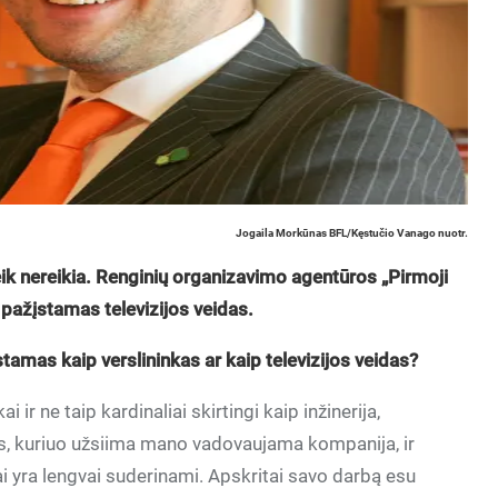
Jogaila Morkūnas BFL/Kęstučio Vanago nuotr.
ik nereikia. Renginių organizavimo agentūros „Pirmoji
 pažįstamas televizijos veidas.
stamas kaip verslininkas ar kaip televizijos veidas?
i ir ne taip kardinaliai skirtingi kaip inžinerija,
as, kuriuo užsiima mano vadovaujama kompanija, ir
lai yra lengvai suderinami. Apskritai savo darbą esu