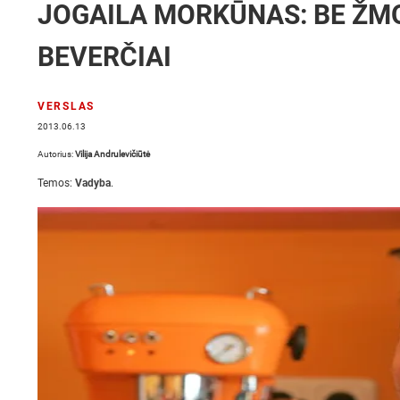
JOGAILA MORKŪNAS: BE ŽM
BEVERČIAI
VERSLAS
2013.06.13
Autorius:
Vilija Andrulevičiūtė
Temos:
Vadyba
.