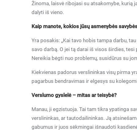
Žinoma, laisvė ribojasi su atsakomybe, kurią j
dalyti iš vieno.
Kaip manote, kokios jūsų asmenybės savybės 
Yra posakis: „Kai tavo hobis tampa darbu, tau 
savo darbą. O jei tą darai iš visos širdies, tes
Nereikia bėgti nuo problemų, susidūrus su jomis
Kiekvienas padorus verslininkas visų pirma y
pagarbus bendravimas ir elgesys su kolegomis,
Verslumo gyslelė – mitas ar teisybė?
Manau, ji egzistuoja. Tai tam tikra ypatinga sav
verslininkas, ar tautodailininkas. Ją atsineša
gabumus ir juos sėkmingai išnaudoti kasdienėj