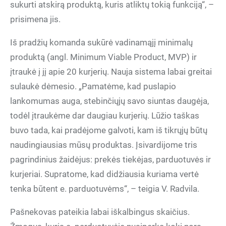
sukurti atskirą produktą, kuris atliktų tokią funkciją“, –
prisimena jis.
Iš pradžių komanda sukūrė vadinamąjį minimalų
produktą (angl. Minimum Viable Product, MVP) ir
įtraukė į jį apie 20 kurjerių. Nauja sistema labai greitai
sulaukė dėmesio. „Pamatėme, kad puslapio
lankomumas auga, stebinčiųjų savo siuntas daugėja,
todėl įtraukėme dar daugiau kurjerių. Lūžio taškas
buvo tada, kai pradėjome galvoti, kam iš tikrųjų būtų
naudingiausias mūsų produktas. Įsivardijome tris
pagrindinius žaidėjus: prekės tiekėjas, parduotuvės ir
kurjeriai. Supratome, kad didžiausia kuriama vertė
tenka būtent e. parduotuvėms“, – teigia V. Radvila.
Pašnekovas pateikia labai iškalbingus skaičius.