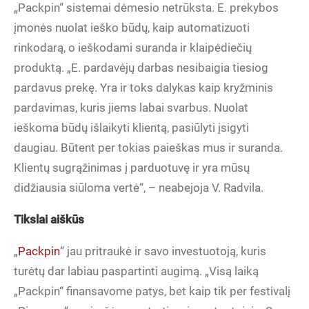
„Packpin“ sistemai dėmesio netrūksta. E. prekybos
įmonės nuolat ieško būdų, kaip automatizuoti
rinkodarą, o ieškodami suranda ir klaipėdiečių
produktą. „E. pardavėjų darbas nesibaigia tiesiog
pardavus prekę. Yra ir toks dalykas kaip kryžminis
pardavimas, kuris jiems labai svarbus. Nuolat
ieškoma būdų išlaikyti klientą, pasiūlyti įsigyti
daugiau. Būtent per tokias paieškas mus ir suranda.
Klientų sugrąžinimas į parduotuvę ir yra mūsų
didžiausia siūloma vertė“, – neabejoja V. Radvila.
Tikslai aiškūs
„
Packpin
“ jau pritraukė ir savo investuotoją, kuris
turėtų dar labiau paspartinti augimą. „Visą laiką
„Packpin“ finansavome patys, bet kaip tik per festivalį