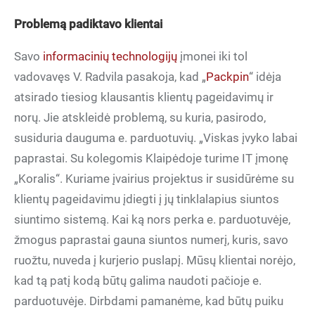
Problemą padiktavo klientai
Savo
informacinių technologijų
įmonei iki tol
vadovavęs V. Radvila pasakoja, kad „
Packpin
“ idėja
atsirado tiesiog klausantis klientų pageidavimų ir
norų. Jie atskleidė problemą, su kuria, pasirodo,
susiduria dauguma e. parduotuvių. „Viskas įvyko labai
paprastai. Su kolegomis Klaipėdoje turime IT įmonę
„Koralis“. Kuriame įvairius projektus ir susidūrėme su
klientų pageidavimu įdiegti į jų tinklalapius siuntos
siuntimo sistemą. Kai ką nors perka e. parduotuvėje,
žmogus paprastai gauna siuntos numerį, kuris, savo
ruožtu, nuveda į kurjerio puslapį. Mūsų klientai norėjo,
kad tą patį kodą būtų galima naudoti pačioje e.
parduotuvėje. Dirbdami pamanėme, kad būtų puiku