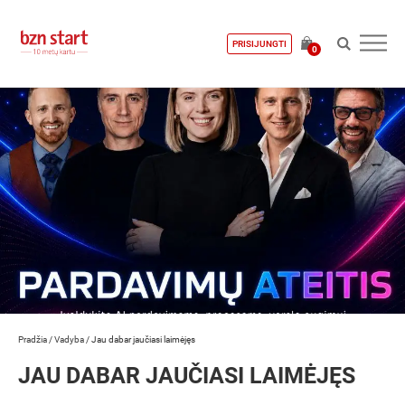
PRISIJUNGTI
0
Pradžia
/
Vadyba
/
Jau dabar jaučiasi laimėjęs
JAU DABAR JAUČIASI LAIMĖJĘS