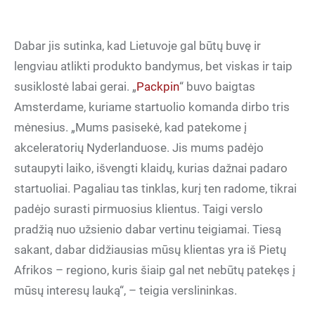
Dabar jis sutinka, kad Lietuvoje gal būtų buvę ir
lengviau atlikti produkto bandymus, bet viskas ir taip
susiklostė labai gerai. „
Packpin
“ buvo baigtas
Amsterdame, kuriame startuolio komanda dirbo tris
mėnesius. „Mums pasisekė, kad patekome į
akceleratorių Nyderlanduose. Jis mums padėjo
sutaupyti laiko, išvengti klaidų, kurias dažnai padaro
startuoliai. Pagaliau tas tinklas, kurį ten radome, tikrai
padėjo surasti pirmuosius klientus. Taigi verslo
pradžią nuo užsienio dabar vertinu teigiamai. Tiesą
sakant, dabar didžiausias mūsų klientas yra iš Pietų
Afrikos – regiono, kuris šiaip gal net nebūtų patekęs į
mūsų interesų lauką“, – teigia verslininkas.