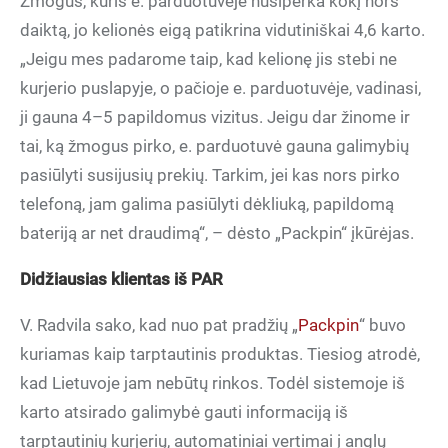
Žmogus, kuris e. parduotuvėje nusiperka kokį nors
daiktą, jo kelionės eigą patikrina vidutiniškai 4,6 karto.
„Jeigu mes padarome taip, kad kelionę jis stebi ne
kurjerio puslapyje, o pačioje e. parduotuvėje, vadinasi,
ji gauna 4–5 papildomus vizitus. Jeigu dar žinome ir
tai, ką žmogus pirko, e. parduotuvė gauna galimybių
pasiūlyti susijusių prekių. Tarkim, jei kas nors pirko
telefoną, jam galima pasiūlyti dėkliuką, papildomą
bateriją ar net draudimą“, – dėsto „Packpin“ įkūrėjas.
Didžiausias klientas iš PAR
V. Radvila sako, kad nuo pat pradžių „
Packpin
“ buvo
kuriamas kaip tarptautinis produktas. Tiesiog atrodė,
kad Lietuvoje jam nebūtų rinkos. Todėl sistemoje iš
karto atsirado galimybė gauti informaciją iš
tarptautinių kurjerių, automatiniai vertimai į anglų