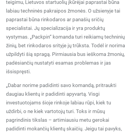
teigimu, Lietuvos startuolių įkūrėjai paprastai būna
labiau techninės pakraipos žmonės. O užsienyje tai
paprastai būna rinkodaros ar panašių sričių
specialistai. Jų specializacija ir yra produktų
vystymas. „Packpin“ komanda turi reikiamų techninių
žinių, bet rinkodaros srityje jų trūksta. Todėl ir norima
užpildyti šią spragą. Pirmiausia bus ieškoma žmonių,
padėsiančių nustatyti esamas problemas ir jas
išsispręsti.
„Dabar norime padidinti savo komandą, pritraukti
daugiau klientų ir padidinti apyvartą. Visgi
investuotojams šioje rinkoje labiau rūpi, kiek tu
uždirbi, o ne kiek vartotojų turi. Toks ir mūsų
pagrindinis tikslas – artimiausiu metu gerokai
padidinti mokančių klientų skaičių. Jeigu tai pavyks,