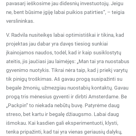
pavasarį ieškosime jau didesnių investuotojų. Jeigu
ne, bent būsime įgiję labai puikios patirties“, – teigia
verslininkas.
V. Radvila nusiteikęs labai optimistiškai ir tikina, kad
projektas jau dabar yra davęs tiesiog sunkiai
įkainojamos naudos, todėl, kad ir kaip susiklostytų
ateitis, jis jaučiasi jau laimėjęs: „Man tai yra nuostabus
gyvenimo nuotykis. Tikrai nėra taip, kad į priekį varytų
tik pinigų troškimas. Aš gavau progą susipažinti su
begale žmonių, užmezgiau nuostabių kontaktų. Gavau
progą tris mėnesius gyventi ir dirbti Amsterdame. Be
„Packpin“ to niekada nebūtų buvę. Patyrėme daug
streso, bet kartu ir begalę džiaugsmo. Labai daug
išmokau. Kai kasdien gali eksperimentuoti, klysti,
tenka pripažinti, kad tai yra vienas geriausių dalykų,