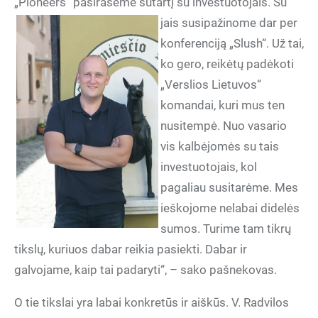
„Pioneers“ pasirašėme sutartį su
investuotojais. Su
jais susipažinome dar per
konferenciją „Slush“. Už tai,
ko gero, reikėtų padėkoti
„Verslios Lietuvos“
komandai, kuri mus ten
nusitempė. Nuo vasario
vis kalbėjomės su tais
investuotojais, kol
pagaliau susitarėme. Mes
ieškojome nelabai didelės
sumos. Turime tam tikrų
tikslų, kuriuos dabar reikia pasiekti. Dabar ir
galvojame, kaip tai padaryti“, – sako pašnekovas.
O tie tikslai yra labai konkretūs ir aiškūs. V. Radvilos