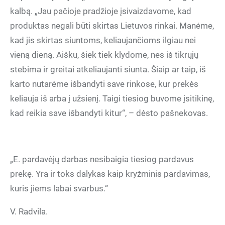
kalbą. „Jau pačioje pradžioje įsivaizdavome, kad
produktas negali būti skirtas Lietuvos rinkai. Manėme,
kad jis skirtas siuntoms, keliaujančioms ilgiau nei
vieną dieną. Aišku, šiek tiek klydome, nes iš tikrųjų
stebima ir greitai atkeliaujanti siunta. Šiaip ar taip, iš
karto nutarėme išbandyti save rinkose, kur prekės
keliauja iš arba į užsienį. Taigi tiesiog buvome įsitikinę,
kad reikia save išbandyti kitur“, – dėsto pašnekovas.
„E. pardavėjų darbas nesibaigia tiesiog pardavus
prekę. Yra ir toks dalykas kaip kryžminis pardavimas,
kuris jiems labai svarbus.“
V. Radvila.