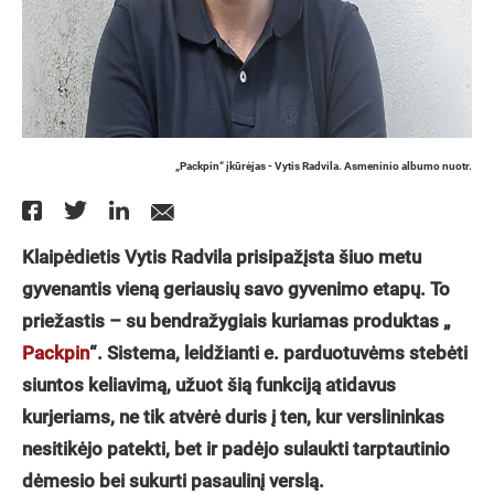
„Packpin“ įkūrėjas - Vytis Radvila. Asmeninio albumo nuotr.
Klaipėdietis Vytis Radvila prisipažįsta šiuo metu
gyvenantis vieną geriausių savo gyvenimo etapų. To
priežastis – su bendražygiais kuriamas produktas „
Packpin
“. Sistema, leidžianti e. parduotuvėms stebėti
siuntos keliavimą, užuot šią funkciją atidavus
kurjeriams, ne tik atvėrė duris į ten, kur verslininkas
nesitikėjo patekti, bet ir padėjo sulaukti tarptautinio
dėmesio bei sukurti pasaulinį verslą.