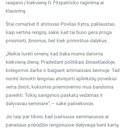
reagavo į kiekvieną O. Fitzpatricko raginimą ar
klausimą.
Štai cvmarket.lt atstovas Povilas Kytra, paklaustas,
kaip vertina renginį, sakė, kad tai buvo gera proga
prisiminti, žinomus, bet kiek primirštus dalykus.
„Reikia turėti omeny, kad įtaka mums daroma
kiekvieną dieną. Pradedant politikais žiniasklaidoje,
kolegomis darbe ir baigiant artimaisiais šeimoje. Tad
norint išmokti lengviau atsispirti aplinkinių poveikiui
verta žinoti, kokiomis priemonėmis mus bandoma
paveikti. Tokių savigynos paskatų vedamas ir
dalyvavau seminare“, – sakė pašnekovas.
Jis taip pat tikino, kad įvairiuose seminaruose ar
panašaus pobūdžio renginiuose dalyvauja bent kartą