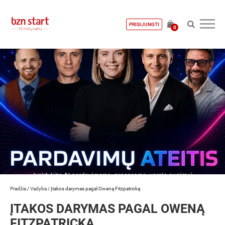
PRISIJUNGTI
0
Pradžia
/
Vadyba
/
Įtakos darymas pagal Oweną Fitzpatricką
ĮTAKOS DARYMAS PAGAL OWENĄ
FITZPATRICKĄ