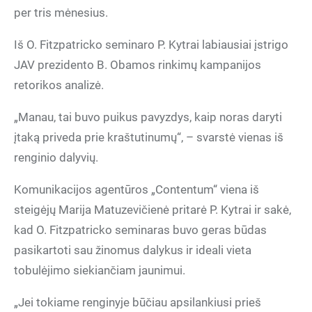
per tris mėnesius.
Iš O. Fitzpatricko seminaro P. Kytrai labiausiai įstrigo
JAV prezidento B. Obamos rinkimų kampanijos
retorikos analizė.
„Manau, tai buvo puikus pavyzdys, kaip noras daryti
įtaką priveda prie kraštutinumų“, – svarstė vienas iš
renginio dalyvių.
Komunikacijos agentūros „Contentum“ viena iš
steigėjų Marija Matuzevičienė pritarė P. Kytrai ir sakė,
kad O. Fitzpatricko seminaras buvo geras būdas
pasikartoti sau žinomus dalykus ir ideali vieta
tobulėjimo siekiančiam jaunimui.
„Jei tokiame renginyje būčiau apsilankiusi prieš