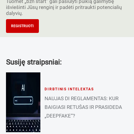
Tuomet „bzn start” gali pasiūlyti puikią galimybę
išviešinti Jūsų renginį ir padėti pritraukti potencialių
dalyvių.
REGISTRUOTI
Susiję straipsniai:
DIRBTINIS INTELEKTAS
NAUJAS DI REGLAMENTAS: KUR
BAIGIASI RETUŠAS IR PRASIDEDA
„DEEPFAKE“?