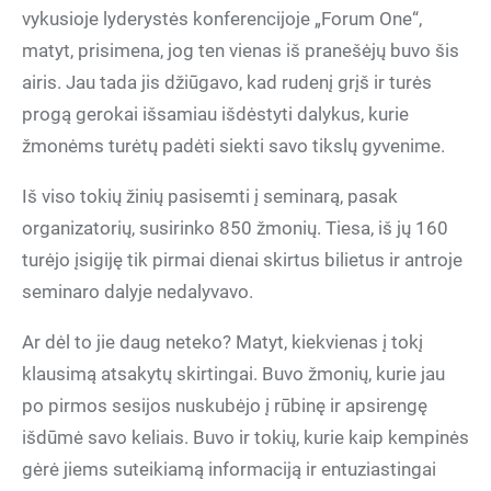
vykusioje lyderystės konferencijoje „Forum One“,
matyt, prisimena, jog ten vienas iš pranešėjų buvo šis
airis. Jau tada jis džiūgavo, kad rudenį grįš ir turės
progą gerokai išsamiau išdėstyti dalykus, kurie
žmonėms turėtų padėti siekti savo tikslų gyvenime.
Iš viso tokių žinių pasisemti į seminarą, pasak
organizatorių, susirinko 850 žmonių. Tiesa, iš jų 160
turėjo įsigiję tik pirmai dienai skirtus bilietus ir antroje
seminaro dalyje nedalyvavo.
Ar dėl to jie daug neteko? Matyt, kiekvienas į tokį
klausimą atsakytų skirtingai. Buvo žmonių, kurie jau
po pirmos sesijos nuskubėjo į rūbinę ir apsirengę
išdūmė savo keliais. Buvo ir tokių, kurie kaip kempinės
gėrė jiems suteikiamą informaciją ir entuziastingai