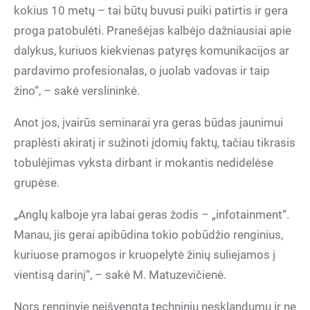
kokius 10 metų – tai būtų buvusi puiki patirtis ir gera
proga patobulėti. Pranešėjas kalbėjo dažniausiai apie
dalykus, kuriuos kiekvienas patyręs komunikacijos ar
pardavimo profesionalas, o juolab vadovas ir taip
žino“, – sakė verslininkė.
Anot jos, įvairūs seminarai yra geras būdas jaunimui
praplėsti akiratį ir sužinoti įdomių faktų, tačiau tikrasis
tobulėjimas vyksta dirbant ir mokantis nedidelėse
grupėse.
„Anglų kalboje yra labai geras žodis – „infotainment“.
Manau, jis gerai apibūdina tokio pobūdžio renginius,
kuriuose pramogos ir kruopelytė žinių suliejamos į
vientisą darinį“, – sakė M. Matuzevičienė.
Nors renginyje neišvengta techninių nesklandumų ir ne