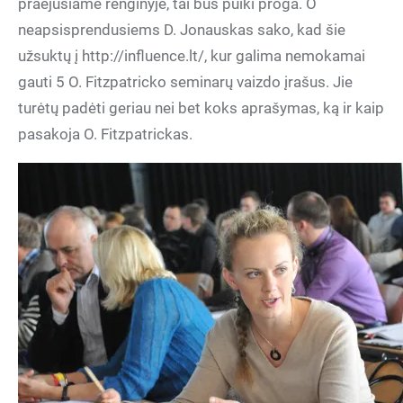
praėjusiame renginyje, tai bus puiki proga. O
neapsisprendusiems D. Jonauskas sako, kad šie
užsuktų į http://influence.lt/, kur galima nemokamai
gauti 5 O. Fitzpatricko seminarų vaizdo įrašus. Jie
turėtų padėti geriau nei bet koks aprašymas, ką ir kaip
pasakoja O. Fitzpatrickas.