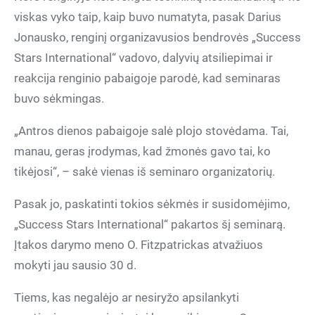
viskas vyko taip, kaip buvo numatyta, pasak Darius
Jonausko, renginį organizavusios bendrovės „Success
Stars International“ vadovo, dalyvių atsiliepimai ir
reakcija renginio pabaigoje parodė, kad seminaras
buvo sėkmingas.
„Antros dienos pabaigoje salė plojo stovėdama. Tai,
manau, geras įrodymas, kad žmonės gavo tai, ko
tikėjosi“, – sakė vienas iš seminaro organizatorių.
Pasak jo, paskatinti tokios sėkmės ir susidomėjimo,
„Success Stars International“ pakartos šį seminarą.
Įtakos darymo meno O. Fitzpatrickas atvažiuos
mokyti jau sausio 30 d.
Tiems, kas negalėjo ar nesiryžo apsilankyti