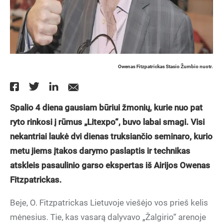
Owenas Fitzpatrickas Stasio Žumbio nuotr.
Spalio 4 diena gausiam būriui žmonių, kurie nuo pat
ryto rinkosi į rūmus „Litexpo“, buvo labai smagi. Visi
nekantriai laukė dvi dienas truksiančio seminaro, kurio
metu jiems įtakos darymo paslaptis ir technikas
atskleis pasaulinio garso ekspertas iš Airijos Owenas
Fitzpatrickas.
Beje, O. Fitzpatrickas Lietuvoje viešėjo vos prieš kelis
mėnesius. Tie, kas vasarą dalyvavo „Žalgirio“ arenoje