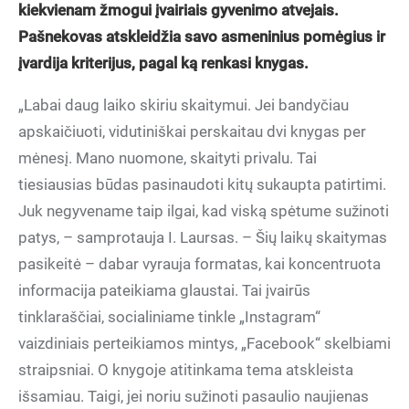
kiekvienam žmogui įvairiais gyvenimo atvejais.
Pašnekovas atskleidžia savo asmeninius pomėgius ir
įvardija kriterijus, pagal ką renkasi knygas.
„Labai daug laiko skiriu skaitymui. Jei bandyčiau
apskaičiuoti, vidutiniškai perskaitau dvi knygas per
mėnesį. Mano nuomone, skaityti privalu. Tai
tiesiausias būdas pasinaudoti kitų sukaupta patirtimi.
Juk negyvename taip ilgai, kad viską spėtume sužinoti
patys, – samprotauja I. Laursas. – Šių laikų skaitymas
pasikeitė – dabar vyrauja formatas, kai koncentruota
informacija pateikiama glaustai. Tai įvairūs
tinklaraščiai, socialiniame tinkle „Instagram“
vaizdiniais perteikiamos mintys, „Facebook“ skelbiami
straipsniai. O knygoje atitinkama tema atskleista
išsamiau. Taigi, jei noriu sužinoti pasaulio naujienas