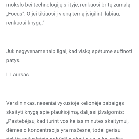
mokslo bei technologijų srityje, renkuosi britų žurnalą
„Focus“. O jei tikiuosi į vieną temą įsigilinti labiau,
renkuosi knygą.“
Juk negyvename taip ilgai, kad viską spėtume sužinoti
patys.
I. Laursas
Verslininkas, neseniai vykusioje kelionėje pabaigęs
skaityti knygą apie plaukiojimą, dalijasi įžvalgomis:
„Pastebėjau, kad turint vos kelias minutes skaitymui,
dėmesio koncentracija yra mažesnė, todėl geriau