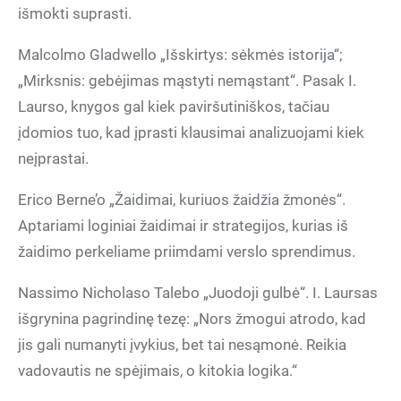
išmokti suprasti.
Malcolmo Gladwello „Išskirtys: sėkmės istorija“;
„Mirksnis: gebėjimas mąstyti nemąstant“. Pasak I.
Laurso, knygos gal kiek paviršutiniškos, tačiau
įdomios tuo, kad įprasti klausimai analizuojami kiek
neįprastai.
Erico Berne’o „Žaidimai, kuriuos žaidžia žmonės“.
Aptariami loginiai žaidimai ir strategijos, kurias iš
žaidimo perkeliame priimdami verslo sprendimus.
Nassimo Nicholaso Talebo „Juodoji gulbė“. I. Laursas
išgrynina pagrindinę tezę: „Nors žmogui atrodo, kad
jis gali numanyti įvykius, bet tai nesąmonė. Reikia
vadovautis ne spėjimais, o kitokia logika.“