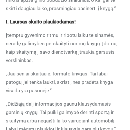
rinktis apžvalginio pobūdžio skaitinius, o kai galite
skirti daugiau laiko, prasmingiau pasinerti į knygą.“
I. Laursas skaito plaukiodamas!
Įtemptu gyvenimo ritmu ir ribotu laiku teisinamės,
neradę galimybės perskaityti norimų knygų. Įdomu,
kaip skaitymą į savo dienotvarkę įtraukia garsusis
verslininkas.
„Jau seniai skaitau e. formato knygas. Tai labai
patogu, jei tenka laukti, skristi, nes pradėta knyga
visada yra pašonėje.“
„Didžiąją dalį informacijos gaunu klausydamasis
garsinių knygų. Tai puiki galimybė derinti sportą ir
skaitymą arba negaišti laiko vairuojant automobilį.
Labai mėgstu plaukioti ir klausytis garsinių knygų.“