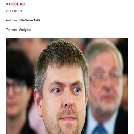
VERSLAS
2015.01.29
Autorius:
Rūta Varneckaitė
Temos:
Vadyba
.