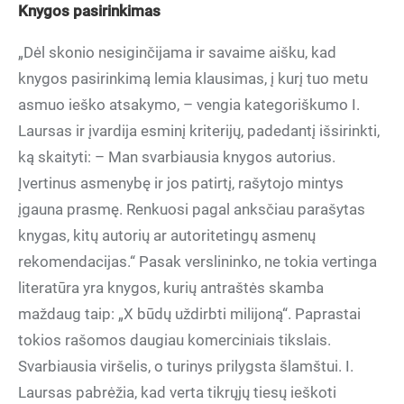
Knygos pasirinkimas
„Dėl skonio nesiginčijama ir savaime aišku, kad
knygos pasirinkimą lemia klausimas, į kurį tuo metu
asmuo ieško atsakymo, – vengia kategoriškumo I.
Laursas ir įvardija esminį kriterijų, padedantį išsirinkti,
ką skaityti: – Man svarbiausia knygos autorius.
Įvertinus asmenybę ir jos patirtį, rašytojo mintys
įgauna prasmę. Renkuosi pagal anksčiau parašytas
knygas, kitų autorių ar autoritetingų asmenų
rekomendacijas.“ Pasak verslininko, ne tokia vertinga
literatūra yra knygos, kurių antraštės skamba
maždaug taip: „X būdų uždirbti milijoną“. Paprastai
tokios rašomos daugiau komerciniais tikslais.
Svarbiausia viršelis, o turinys prilygsta šlamštui. I.
Laursas pabrėžia, kad verta tikrųjų tiesų ieškoti