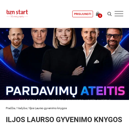
PRISIJUNGTI
0
Pradžia
/
Vadyba
/
Iljos Laurso gyvenimo knygos
ILJOS LAURSO GYVENIMO KNYGOS