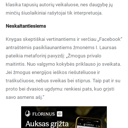
klasika tapusių autorių veikaluose, nes daugybę jų
minčių šiuolaikiniai rašytojai tik interpretuoja.
Neskaitantiesiems
Knygas skeptiškai vertinantiems ir verčiau „Facebook“
antraštėmis pasikliaunantiems žmonėms I. Laursas
pateikia metaforinį pavyzdį: „Žmogus privalo
maitintis. Nuo valgymo kokybės priklauso jo sveikata.
Jei žmogus energijos ieškos riešutėliuose ir
traškučiuose, nebus sveikas bei stiprus. Taip pat ir su
proto bei dvasios ugdymu: renkiesi pats, kuo grįsti
savo asmens ašį.“