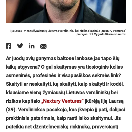
Ilja Laurs - vienas žymiausių Lietuvos verslininkų bei rizikos kapitalo „Nextury Ventures“
įkūrėjas. BFL Vyginto Skaraičio nuotr.
Ar juodų avių ganymas baltose lankose jau tapo šių
laikų atgyvena? O gal skaitymas yra tiesioginis kelias
asmeninės, profesinės ir visapusiškos sėkmės link?
Skaityti ar neskaityti, ką skaityti, kaip skaityti ir kodėl,
klausiame vieną žymiausių Lietuvos verslininkų bei
rizikos kapitalo
„Nextury Ventures“
įkūrėją Ilją Laursą
(39). Verslininkas pasakoja, kas įkvepia jį patį, dalijasi
praktiniais patarimais, kaip rasti laiko skaitymui. Jis
pateikia net džentelmenišką rinkinuką, praversiantį