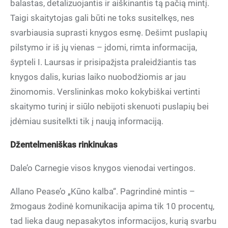
balastas, detalizuojantis ir aiškinantis tą pačią mintį.
Taigi skaitytojas gali būti ne toks susitelkęs, nes
svarbiausia suprasti knygos esmę. Dešimt puslapių
pilstymo ir iš jų vienas – įdomi, rimta informacija,
šypteli I. Laursas ir prisipažįsta praleidžiantis tas
knygos dalis, kurias laiko nuobodžiomis ar jau
žinomomis. Verslininkas moko kokybiškai vertinti
skaitymo turinį ir siūlo nebijoti skenuoti puslapių bei
įdėmiau susitelkti tik į naują informaciją.
Džentelmeniškas rinkinukas
Dale’o Carnegie visos knygos vienodai vertingos.
Allano Pease’o „Kūno kalba“. Pagrindinė mintis –
žmogaus žodinė komunikacija apima tik 10 procentų,
tad lieka daug nepasakytos informacijos, kurią svarbu