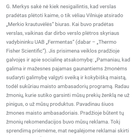
G. Merkys sakė nė kiek nesigailintis, kad verslas
pradėtas plėtoti kaime, o tik vėliau Vilniuje atsirado
„Merkio krautuvėlės“ biuras. Kai buvo pradėtas
verslas, vaikinas dar dirbo verslo plėtros skyriaus
vadybininku UAB „Fermentas“ (dabar – „Thermo
Fisher Scientific“). Jis prisimena veiklos pradžioje
galvojęs ir apie socialinę atsakomybę: „Pamaniau, kad
galima ir mažesnes pajamas gaunantiems žmonėms
sudaryti galimybę valgyti sveiką ir kokybišką maistą,
todėl sukūriau maisto ambasadorių programą. Radau
žmonių, kurie sutiko garsinti mūsų prekių ženklą ne už
pinigus, o už mūsų produktus. Pavadinau šiuos
žmones maisto ambasadoriais. Pradžioje būtent tų
žmonių rekomendacijos buvo mūsų reklama. Tokį
sprendimą priėmėme, mat negalėjome reklamai skirti