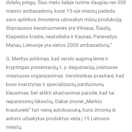
didelių pinigų. Šiuo metu šalyje turime daugiau nei 300
maisto ambasadorių, kurie 15-oje miestų padeda
savo aplinkos žmonėms užsisakyti mūsų produkciją.
Stipriausios bendruomenės yra Vilniaus, Šiaulių,
Klaipėdos krašte, neatsilieka ir Kaunas, Panevėžys.
Manau, Lietuvoje yra vietos 2000 ambasadorių.“
G. Merkys įsitikinęs, kad verslo augimą lėmė ir
kryptingas prezentacijų, t. y. degustacijų, įvairiuose
miestuose organizavimas. Verslininkas prasitarė, kad
buvo svarstytas ir specializuotų parduotuvių
klausimas, bet atlikti skaičiavimai parodė, kad tai
nepateisintų lūkesčių. Dabar įmonė „Merkio
krautuvėlė“ turi vieną autobusiuką, kuris žmonių iš
anksto užsakytus produktus veža į 15 Lietuvos
miestų.