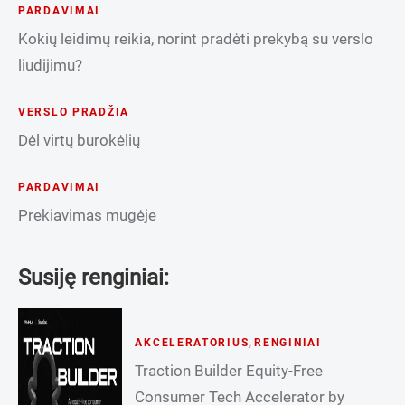
PARDAVIMAI
Kokių leidimų reikia, norint pradėti prekybą su verslo
liudijimu?
VERSLO PRADŽIA
Dėl virtų burokėlių
PARDAVIMAI
Prekiavimas mugėje
Susiję renginiai:
AKCELERATORIUS
,
RENGINIAI
Traction Builder Equity-Free
Consumer Tech Accelerator by