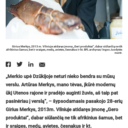
Girius Merkys, 2013 m. Vilniuje atidaręs įmonę „Geri produktai“, dabar siūlančią ne tik
afrikinius šamus, bet ir sraiges, medų, avietes, česnakus ir kt. BFL archyvas/ Ingos Juodytės
nuotr.
„Merkio upė Dzūkijoje neturi nieko bendra su mūsų
verslu. Artūras Merkys, mano tėvas, įkūrė modernų
ūkį Utenos rajone ir pradėjo auginti žuvis, aš taip pat
pasinėriau į verslą“, – šypsodamasis pasakojo 28-erių
Girius Merkys, 2013m. Vilniuje atidaręs įmonę „Gero
produktai“, dabar siūlančią ne tik afrikinius šamus, bet
ir sraiges, medų, avietes, česnakus ir kt.