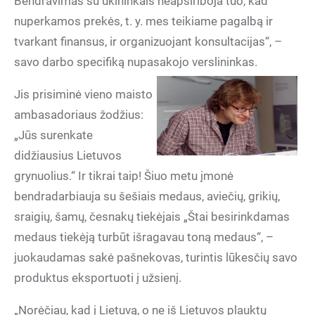
Bendravimas su ūkininkais neapsiriboja tuo, kad
nuperkamos prekės, t. y. mes teikiame pagalbą ir
tvarkant finansus, ir organizuojant konsultacijas“, –
savo darbo specifiką nupasakojo verslininkas.
Jis prisiminė vieno maisto
ambasadoriaus žodžius:
„Jūs surenkate
didžiausius Lietuvos
grynuolius.“ Ir tikrai taip! Šiuo metu įmonė
bendradarbiauja su šešiais medaus, aviečių, grikių,
sraigių, šamų, česnakų tiekėjais „Štai besirinkdamas
medaus tiekėją turbūt išragavau toną medaus“, –
juokaudamas sakė pašnekovas, turintis lūkesčių savo
produktus eksportuoti į užsienį.
„Norėčiau, kad į Lietuvą, o ne iš Lietuvos plauktų