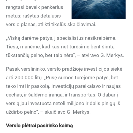
rengtasi beveik penkerius
metus: rašytas detalusis
verslo planas, atlikti tikslūs skaičiavimai.
„Viską darėme patys, į specialistus nesikreipėme.
Tiesa, manėme, kad kasmet turėsime bent šimtą
tūkstančių pelno, bet taip nėra“, – atviravo G. Merkys.
Pasak verslininko, verslo pradžioje investicijos siekė
arti 200 000 litų. „Pusę sumos turėjome patys, bet
teko imti ir paskolą. Investicijų pareikalavo ir naujas
cechas, ir šaldymo įranga, ir transportas. O dabar į
verslą jau investuota netoli milijono ir dalis pinigų iš
uždirbo pelno“, – skaičiavo G. Merkys.
Verslo plėtrai pasirinko kaimą