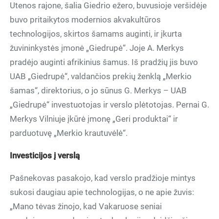
Utenos rajone, šalia Giedrio ežero, buvusioje veršidėje
buvo pritaikytos modernios akvakultūros
technologijos, skirtos šamams auginti, ir įkurta
žuvininkystės įmonė „Giedrupė“. Joje A. Merkys
pradėjo auginti afrikinius šamus. Iš pradžių jis buvo
UAB „Giedrupė“, valdančios prekių ženklą „Merkio
šamas“, direktorius, o jo sūnus G. Merkys – UAB
„Giedrupė“ investuotojas ir verslo plėtotojas. Pernai G.
Merkys Vilniuje įkūrė įmonę „Geri produktai“ ir
parduotuvę „Merkio krautuvėlė“.
Investicijos į verslą
Pašnekovas pasakojo, kad verslo pradžioje mintys
sukosi daugiau apie technologijas, o ne apie žuvis:
„Mano tėvas žinojo, kad Vakaruose seniai