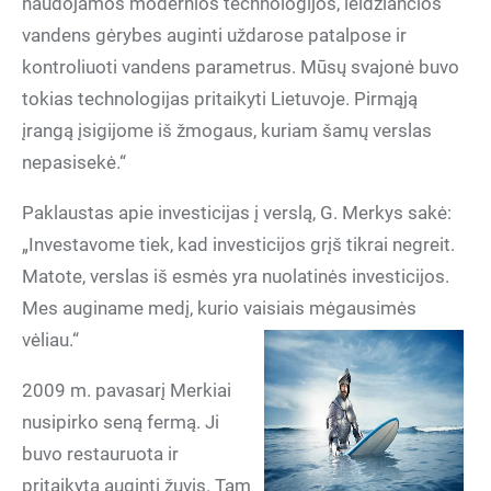
naudojamos modernios technologijos, leidžiančios
vandens gėrybes auginti uždarose patalpose ir
kontroliuoti vandens parametrus. Mūsų svajonė buvo
tokias technologijas pritaikyti Lietuvoje. Pirmąją
įrangą įsigijome iš žmogaus, kuriam šamų verslas
nepasisekė.“
Paklaustas apie investicijas į verslą, G. Merkys sakė:
„Investavome tiek, kad investicijos grįš tikrai negreit.
Matote, verslas iš esmės yra nuolatinės investicijos.
Mes auginame medį, kurio vaisiais mėgausimės
vėliau.“
2009 m. pavasarį Merkiai
nusipirko seną fermą. Ji
buvo restauruota ir
pritaikyta auginti žuvis. Tam