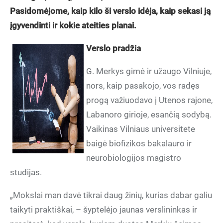
Pasidomėjome, kaip kilo ši verslo idėja, kaip sekasi ją
įgyvendinti ir kokie ateities planai.
Verslo pradžia
G. Merkys gimė ir užaugo Vilniuje,
nors, kaip pasakojo, vos radęs
progą važiuodavo į Utenos rajone,
Labanoro girioje, esančią sodybą.
Vaikinas Vilniaus universitete
baigė biofizikos bakalauro ir
neurobiologijos magistro
studijas.
„Mokslai man davė tikrai daug žinių, kurias dabar galiu
taikyti praktiškai, – šyptelėjo jaunas verslininkas ir