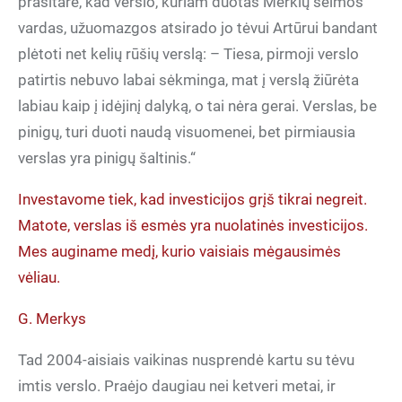
prasitarė, kad verslo, kuriam duotas Merkių šeimos
vardas, užuomazgos atsirado jo tėvui Artūrui bandant
plėtoti net kelių rūšių verslą: – Tiesa, pirmoji verslo
patirtis nebuvo labai sėkminga, mat į verslą žiūrėta
labiau kaip į idėjinį dalyką, o tai nėra gerai. Verslas, be
pinigų, turi duoti naudą visuomenei, bet pirmiausia
verslas yra pinigų šaltinis.“
Investavome tiek, kad investicijos grįš tikrai negreit.
Matote, verslas iš esmės yra nuolatinės investicijos.
Mes auginame medį, kurio vaisiais mėgausimės
vėliau.
G. Merkys
Tad 2004-aisiais vaikinas nusprendė kartu su tėvu
imtis verslo. Praėjo daugiau nei ketveri metai, ir