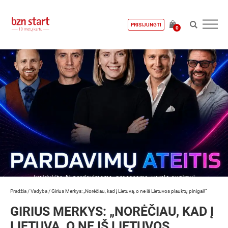
PRISIJUNGTI
0
Pradžia
/
Vadyba
/
Girius Merkys: „Norėčiau, kad į Lietuvą, o ne iš Lietuvos plauktų pinigai!“
GIRIUS MERKYS: „NORĖČIAU, KAD Į
LIETUVĄ, O NE IŠ LIETUVOS