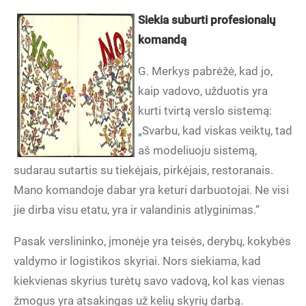
Siekia suburti profesionalų
komandą
G. Merkys pabrėžė, kad jo,
kaip vadovo, užduotis yra
kurti tvirtą verslo sistemą:
„Svarbu, kad viskas veiktų, tad
aš modeliuoju sistemą,
sudarau sutartis su tiekėjais, pirkėjais, restoranais.
Mano komandoje dabar yra keturi darbuotojai. Ne visi
jie dirba visu etatu, yra ir valandinis atlyginimas.“
Pasak verslininko, įmonėje yra teisės, derybų, kokybės
valdymo ir logistikos skyriai. Nors siekiama, kad
kiekvienas skyrius turėtų savo vadovą, kol kas vienas
žmogus yra atsakingas už kelių skyrių darbą.