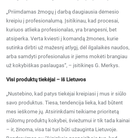
„Priimdamas žmogų į darbą daugiausia dėmesio
kreipiu į profesionalumą. Įsitikinau, kad procesai,
kuriuos atlieka profesionalas, yra brangesni, bet
atsiperka. Verta kviesti į komandą žmones, kurie
sutinka dirbti už mažesnį atlygį, dėl ilgalaikės naudos,
arba samdyti profesionalus ir jiems mokėti brangiau
už kokybiškas paslaugas“, – įsitikinęs G. Merkys.
Visi produktų tiekėjai – iš Lietuvos
„Nustebino, kad patys tiekėjai kreipiasi į mus ir siūlo
savo produktus. Tiesa, tendencija lieka, kad būtent
mes ieškome jų. Atsirinkdami teikiame prioritetą
siūlomų produktų kokybei, šviežumui ir tik tada kainai
– ir, žinoma, visa tai turi būti užauginta Lietuvoje.