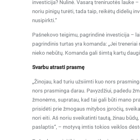
investicija? Nulinė. Vasarą treniruotės lauke –
noriu pinigų turėti, tada taip, reikėtų didelių i
nusipirkti.“
Pašnekovo teigimu, pagrindinė investicija – la
pagrindinis turtas yra komanda: „Jei treneria
nieko nebūtų. Komanda gali šimtą kartų daug
Svarbu atrasti prasmę
„Žinojau, kad turiu užsiimti kuo nors prasminga
nors prasminga darau. Pavyzdžiui, padedu žmo
žmonėms, supratau, kad tai gali būti mano pras
prisidėti prie žmogaus mitybos įpročių, sveikati
nori eiti. Aš noriu sveikatinti tautą, žinau būdų, 
paslaptis“, – motyvą imtis tokios veiklos dėst