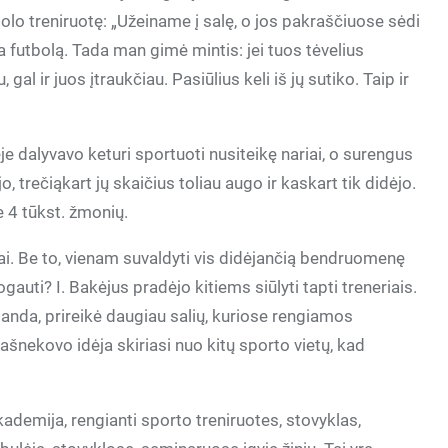
olo treniruotę: „Užeiname į salę, o jos pakraščiuose sėdi
ia futbolą. Tada man gimė mintis: jei tuos tėvelius
gal ir juos įtraukčiau. Pasiūlius keli iš jų sutiko. Taip ir
e dalyvavo keturi sportuoti nusiteikę nariai, o surengus
, trečiąkart jų skaičius toliau augo ir kaskart tik didėjo.
 4 tūkst. žmonių.
liai. Be to, vienam suvaldyti vis didėjančią bendruomenę
ogauti? I. Bakėjus pradėjo kitiems siūlyti tapti treneriais.
anda, prireikė daugiau salių, kuriose rengiamos
ašnekovo idėja skiriasi nuo kitų sporto vietų, kad
emija, rengianti sporto treniruotes, stovyklas,