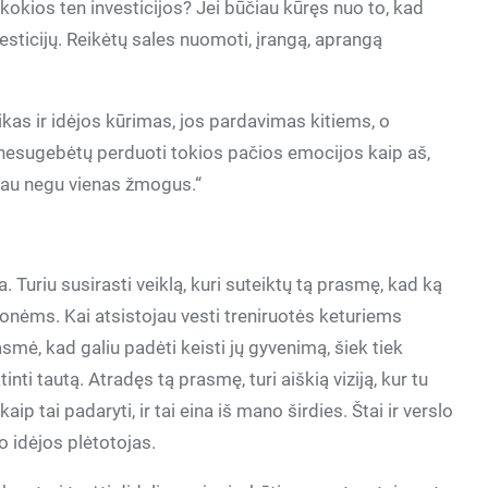
 kokios ten investicijos? Jei būčiau kūręs nuo to, kad
nvesticijų. Reikėtų sales nuomoti, įrangą, aprangą
ikas ir idėjos kūrimas, jos pardavimas kitiems, o
i nesugebėtų perduoti tokios pačios emocijos kaip aš,
iau negu vienas žmogus.“
. Turiu susirasti veiklą, kuri suteiktų tą prasmę, kad ką
nėms. Kai atsistojau vesti treniruotės keturiems
mė, kad galiu padėti keisti jų gyvenimą, šiek tiek
nti tautą. Atradęs tą prasmę, turi aiškią viziją, kur tu
kaip tai padaryti, ir tai eina iš mano širdies. Štai ir verslo
o idėjos plėtotojas.