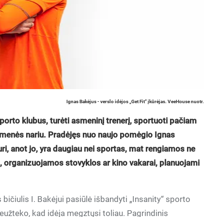
Ignas Bakėjus - verslo idėjos „Get Fit“ įkūrėjas. VeeHouse nuotr.
sporto klubus, turėti asmeninį trenerį, sportuoti pačiam
uomenės nariu. Pradėjęs nuo naujo pomėgio Ignas
kuri, anot jo, yra daugiau nei sportas, mat rengiamos ne
ai, organizuojamos stovyklos ar kino vakarai, planuojami
bičiulis I. Bakėjui pasiūlė išbandyti „Insanity“ sporto
neužteko, kad idėja megztųsi toliau. Pagrindinis