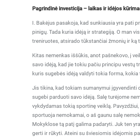
Pagrindinė investicija – laikas ir idėjos kūrim
I. Bakėjus pasakoja, kad sunkiausia yra pati pra
pinigų. Tada kuria idėją ir strategiją. O man 
treniruotes, atsirado tūkstančiai žmonių ir ką 
Kitas nemenkas iššūkis, anot pašnekovo, į veikl
savo idėją, kad jie tokiu pačiu principu vestų 
kuris sugebės idėją valdyti tokia forma, kokia t
Jis tikina, kad tokiam sumanymui įgyvendinti di
sugebi parduoti savo idėją. Salę turėjome ne
vykdydamas tokią sportinę veiklą. Pavyzdžiui,
sportuoja nemokamai, o aš gaunu salę nemokam
Mokyklose tą patį galima padaryti. Juk ten yra v
gerti ir rūkyti. Ateini su šviesiomis idėjomis 