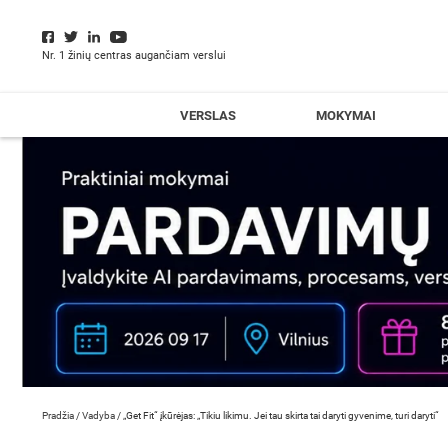
Nr. 1 žinių centras augančiam verslui
VERSLAS
MOKYMAI
Pradžia
/
Vadyba
/
„Get Fit“ įkūrėjas: „Tikiu likimu. Jei tau skirta tai daryti gyvenime, turi daryti“