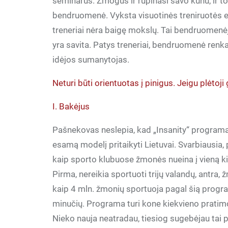
seminarus. Žmogus ir rūpinasi savo kūnu, ir tob
bendruomenė. Vyksta visuotinės treniruotės er
treneriai nėra baigę mokslų. Tai bendruomenė
yra savita. Patys treneriai, bendruomenė renka 
idėjos sumanytojas.
Neturi būti orientuotas į pinigus. Jeigu plėtoji 
I. Bakėjus
Pašnekovas neslepia, kad „Insanity“ programa 
esamą modelį pritaikyti Lietuvai. Svarbiausia,
kaip sporto klubuose žmonės nueina į vieną ki
Pirma, nereikia sportuoti trijų valandų, antra,
kaip 4 mln. žmonių sportuoja pagal šią progra
minučių. Programa turi kone kiekvieno pratimo
Nieko nauja neatradau, tiesiog sugebėjau tai p