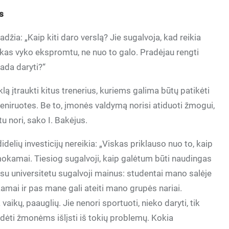
as
džia: „Kaip kiti daro verslą? Jie sugalvoja, kad reikia
viskas vyko ekspromtu, ne nuo to galo. Pradėjau rengti
tada daryti?“
ą įtraukti kitus trenerius, kuriems galima būtų patikėti
treniruotes. Be to, įmonės valdymą norisi atiduoti žmogui,
u nori, sako I. Bakėjus.
delių investicijų nereikia: „Viskas priklauso nuo to, kaip
mokamai. Tiesiog sugalvoji, kaip galėtum būti naudingas
 su universitetu sugalvoji mainus: studentai mano salėje
ai ir pas mane gali ateiti mano grupės nariai.
aikų, paauglių. Jie nenori sportuoti, nieko daryti, tik
padėti žmonėms išlįsti iš tokių problemų. Kokia