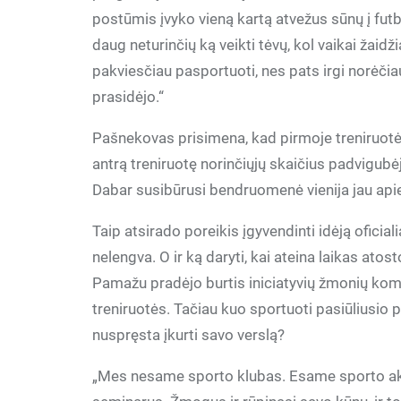
postūmis įvyko vieną kartą atvežus sūnų į futb
daug neturinčių ką veikti tėvų, kol vaikai žaidž
pakviesčiau pasportuoti, nes pats irgi norėčiau, 
prasidėjo.“
Pašnekovas prisimena, kad pirmoje treniruotėj
antrą treniruotę norinčiųjų skaičius padvigubėjo
Dabar susibūrusi bendruomenė vienija jau apie
Taip atsirado poreikis įgyvendinti idėją oficia
nelengva. O ir ką daryti, kai ateina laikas atost
Pamažu pradėjo burtis iniciatyvių žmonių kom
treniruotės. Tačiau kuo sportuoti pasiūliusio p
nuspręsta įkurti savo verslą?
„Mes nesame sporto klubas. Esame sporto akad