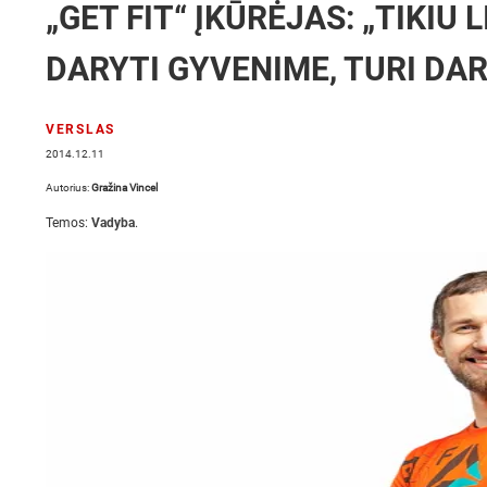
„GET FIT“ ĮKŪRĖJAS: „TIKIU L
DARYTI GYVENIME, TURI DAR
VERSLAS
2014.12.11
Autorius:
Gražina Vincel
Temos:
Vadyba
.