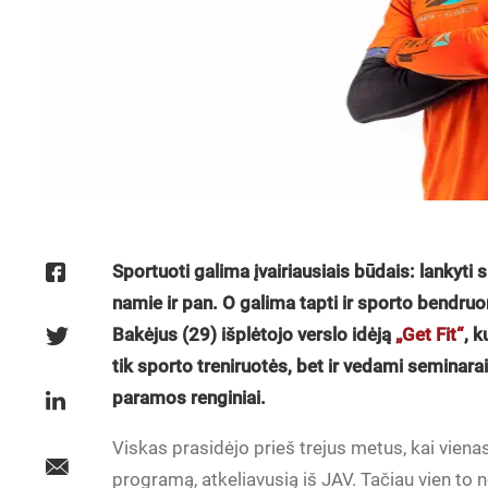
Sportuoti galima įvairiausiais būdais: lankyti 
namie ir pan. O galima tapti ir sporto bendr
Bakėjus (29) išplėtojo verslo idėją
„Get Fit“
, 
tik sporto treniruotės, bet ir vedami seminar
paramos renginiai.
Viskas prasidėjo prieš trejus metus, kai vienas 
programą, atkeliavusią iš JAV. Tačiau vien to 