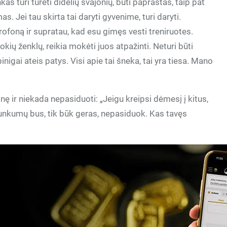
as turi turėti didelių svajonių, būti paprastas, taip pat
mas. Jei tau skirta tai daryti gyvenime, turi daryti.
oną ir supratau, kad esu gimęs vesti treniruotes.
okių ženklų, reikia mokėti juos atpažinti. Neturi būti
pinigai ateis patys. Visi apie tai šneka, tai yra tiesa. Mano
onę ir niekada nepasiduoti: „Jeigu kreipsi dėmesį į kitus,
unkumų bus, tik būk geras, nepasiduok. Kas tavęs