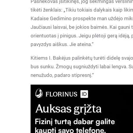
Pašnekovas įsitikinęs, jog sėkmingas verslinink
tikėti ženklais: „Tikiu tokiais dalykais kaip liki
Kadaise Gedimino prospekte man uždėjo mikrof
Jaučiausi laisvai, be jokios baimės. Kai gauni t
orientuotas į pinigus. Jeigu plėtoji gerą idėją, 
pavyzdys aiškus. Jie ateina.“
Kitiems I. Bakėjus palinkėtų turėti didelę svaj
bus sunku. Žmogų sugniuždyti labai lengva. S
nenužudo, padaro stipresnį.“