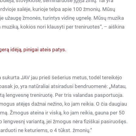
ulėja, stovyklose, seminaruose įgyja žinių. Tai yra
dvioje salėje, kurioje telpa apie 100 žmonių. Mūsų
je užaugę žmonės, turintys vidinę ugnelę. Mūsų muzika
muziką, kokios nori klausyti per treniruotes“, – aiškina
gerą idėją, pinigai ateis patys.
sukurta JAV jau prieš šešerius metus, todėl tereikėjo
 pasak jo, yra natūraliai atsiradusi bendruomenė: „Matau,
tą lengvesnę treniruotę. Per tris valandas pasportuoja.
 žmogus atėjęs dažnai nežino, ko jam reikia. O čia daugiau
mą. Žmogus ateina ir viską, ko jam reikia, gauna per 50
 lengvesnį variantą, jei žmogus nėra fiziškai pasiruošęs.
arduoti ne keturiems, o 4 tūkst. žmonių.“