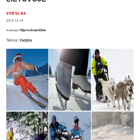
VERSLAS
2012.12.19
Autorius:
Vilija Andrulevičiūtė
Temos:
Vadyba
.