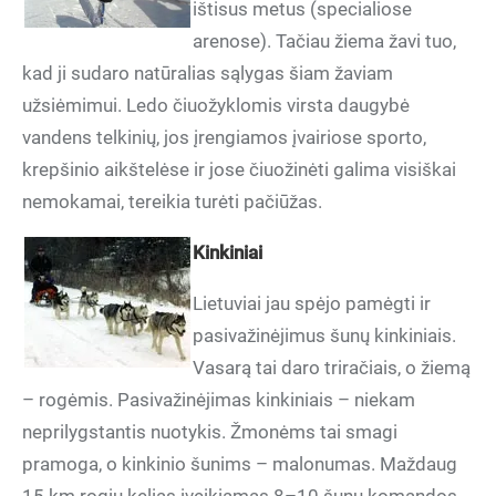
ištisus metus (specialiose
arenose). Tačiau žiema žavi tuo,
kad ji sudaro natūralias sąlygas šiam žaviam
užsiėmimui. Ledo čiuožyklomis virsta daugybė
vandens telkinių, jos įrengiamos įvairiose sporto,
krepšinio aikštelėse ir jose čiuožinėti galima visiškai
nemokamai, tereikia turėti pačiūžas.
Kinkiniai
Lietuviai jau spėjo pamėgti ir
pasivažinėjimus šunų kinkiniais.
Vasarą tai daro triračiais, o žiemą
– rogėmis. Pasivažinėjimas kinkiniais – niekam
neprilygstantis nuotykis. Žmonėms tai smagi
pramoga, o kinkinio šunims – malonumas. Maždaug