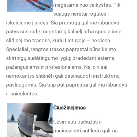
mėgstame nuo vaikystės. Tik
suaugę neretai rogutes
iškeičiame į slides. Šią pramogą galime išbandyti
patys susiradę mėgstamą kalnelį arba specialiose
slidinėjimo trasose, kurių Lietuvoje – ne viena.
Specialiai įrengtos trasos paprastai būna keleto
skirtingų sudėtingumo lygių: pradedantiesiems,
pažengusiems ir profesionalams. Na, o visai
nemokantys slidinėti gali pasinaudoti instruktorių
paslaugomis. Čia taip pat paprastai galima išbandyti
ir snieglentes.
Čiuožinėjimas
Užsimauti pačiūžas ir
pačiuožinėti ant ledo galima