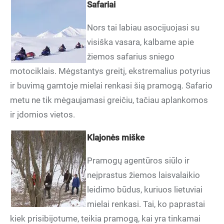
Safariai
Nors tai labiau asocijuojasi su
visiška vasara, kalbame apie
žiemos safarius sniego
motociklais. Mėgstantys greitį, ekstremalius potyrius
ir buvimą gamtoje mielai renkasi šią pramogą. Safario
metu ne tik mėgaujamasi greičiu, tačiau aplankomos
ir įdomios vietos.
Klajonės miške
Pramogų agentūros siūlo ir
neįprastus žiemos laisvalaikio
leidimo būdus, kuriuos lietuviai
mielai renkasi. Tai, ko paprastai
kiek prisibijotume, teikia pramogą, kai yra tinkamai