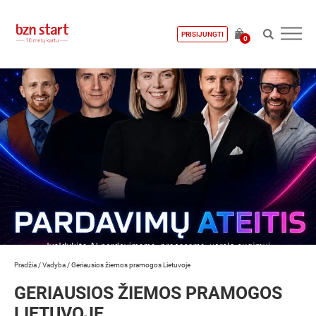
PRISIJUNGTI
0
Pradžia
/
Vadyba
/
Geriausios žiemos pramogos Lietuvoje
GERIAUSIOS ŽIEMOS PRAMOGOS
LIETUVOJE