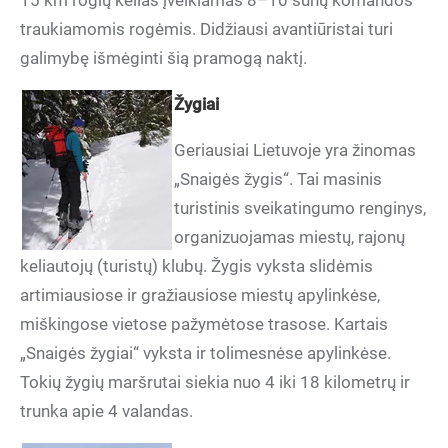
15 km rogių kelias įveikiamas 8–10 šunų komandos
traukiamomis rogėmis. Didžiausi avantiūristai turi
galimybę išmėginti šią pramogą naktį.
Žygiai
Geriausiai Lietuvoje yra žinomas
„Snaigės žygis“. Tai masinis
turistinis sveikatingumo renginys,
organizuojamas miestų, rajonų
keliautojų (turistų) klubų. Žygis vyksta slidėmis
artimiausiose ir gražiausiose miestų apylinkėse,
miškingose vietose pažymėtose trasose. Kartais
„Snaigės žygiai“ vyksta ir tolimesnėse apylinkėse.
Tokių žygių maršrutai siekia nuo 4 iki 18 kilometrų ir
trunka apie 4 valandas.