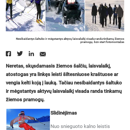
Nesibaidantys šaltuko ir mėgstantys aktyvų laisvalaikį visada randa tinkamų žiemos
pramogų. bzn start fotomontažas
Neretas, skųsdamasis žiemos šalčiu, laisvalaikį,
atostogas yra linkęs leisti šiltesniuose kraštuose ar
vengia kelti koją į lauką. Tačiau nesibaidantys šaltuko
ir mėgstantys aktyvų laisvalaikį visada randa tinkamų
žiemos pramogų.
Slidinėjimas
Nuo snieguoto kalno leistis