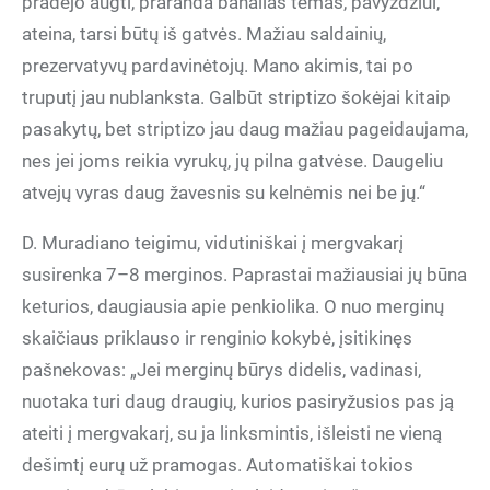
pradėjo augti, praranda banalias temas, pavyzdžiui,
ateina, tarsi būtų iš gatvės. Mažiau saldainių,
prezervatyvų pardavinėtojų. Mano akimis, tai po
truputį jau nublanksta. Galbūt striptizo šokėjai kitaip
pasakytų, bet striptizo jau daug mažiau pageidaujama,
nes jei joms reikia vyrukų, jų pilna gatvėse. Daugeliu
atvejų vyras daug žavesnis su kelnėmis nei be jų.“
D. Muradiano teigimu, vidutiniškai į mergvakarį
susirenka 7–8 merginos. Paprastai mažiausiai jų būna
keturios, daugiausia apie penkiolika. O nuo merginų
skaičiaus priklauso ir renginio kokybė, įsitikinęs
pašnekovas: „Jei merginų būrys didelis, vadinasi,
nuotaka turi daug draugių, kurios pasiryžusios pas ją
ateiti į mergvakarį, su ja linksmintis, išleisti ne vieną
dešimtį eurų už pramogas. Automatiškai tokios