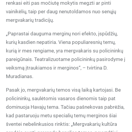
renkasi eiti pas močiutę mokytis megzti ar pinti
vainikėlių, taip per daug nenutoldamos nuo senųjų
mergvakarių tradicijų.
„Paprastai dauguma merginų nori efekto, įspūdžių,
kurių kasdien nepatiria. Viena populiaresnių temų,
kurią ir mes rengiame, yra mergvakaris su policininkų
pareigūnais. Teatralizuotame policininkų pasirodyme į
veiksmą įtraukiamos ir merginos“, – tvirtina D.
Muradianas.
Pasak jo, mergvakarių temos visą laiką kartojasi. Be
policininkų, saulėtomis vasaros dienomis taip pat
dominuoja Havajų tema. Tačiau pašnekovas pabrėžia,
kad pastaruoju metu specialių temų merginos šiai
šventei nebelinkusios rinktis: „Mergvakarių kultūra