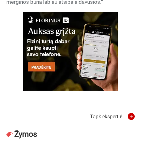
merginos būna labiau atsipalaidavusios.“
Tapk ekspertu!
Žymos