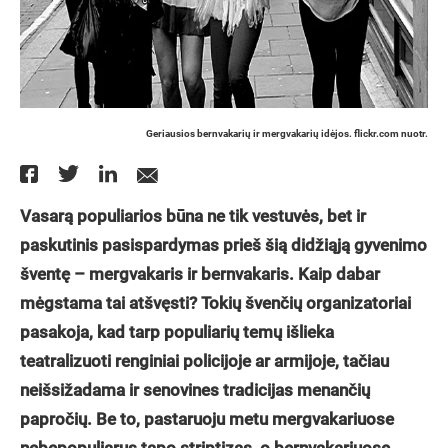
Geriausios bernvakarių ir mergvakarių idėjos. flickr.com nuotr.
Vasarą populiarios būna ne tik vestuvės, bet ir
paskutinis pasispardymas prieš šią didžiąją gyvenimo
šventę – mergvakaris ir bernvakaris. Kaip dabar
mėgstama tai atšvęsti? Tokių švenčių organizatoriai
pasakoja, kad tarp populiarių temų išlieka
teatralizuoti renginiai policijoje ar armijoje, tačiau
neišsižadama ir senovines tradicijas menančių
papročių. Be to, pastaruoju metu mergvakariuose