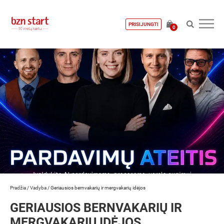
PRISIJUNGTI
0
Pradžia
/
Vadyba
/
Geriausios bernvakarių ir mergvakarių idėjos
GERIAUSIOS BERNVAKARIŲ IR
MERGVAKARIŲ IDĖJOS