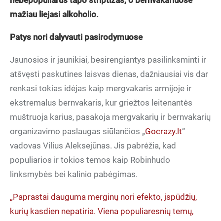
nebepopuliarus tapo striptizas, o bernvakariuose
mažiau liejasi alkoholio.
Patys nori dalyvauti pasirodymuose
Jaunosios ir jaunikiai, besirengiantys pasilinksminti ir
atšvęsti paskutines laisvas dienas, dažniausiai vis dar
renkasi tokias idėjas kaip mergvakaris armijoje ir
ekstremalus bernvakaris, kur griežtos leitenantės
muštruoja karius, pasakoja mergvakarių ir bernvakarių
organizavimo paslaugas siūlančios „
Gocrazy.lt
“
vadovas Vilius Aleksejūnas. Jis pabrėžia, kad
populiarios ir tokios temos kaip Robinhudo
linksmybės bei kalinio pabėgimas.
„Paprastai dauguma merginų nori efekto, įspūdžių,
kurių kasdien nepatiria. Viena populiaresnių temų,