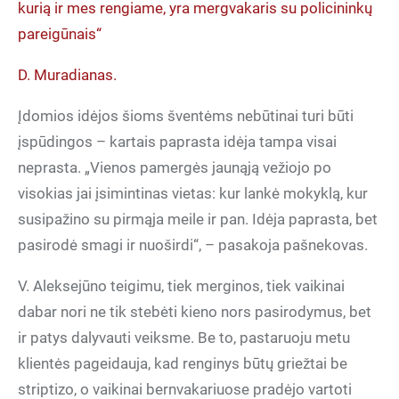
kurią ir mes rengiame, yra mergvakaris su policininkų
pareigūnais“
D. Muradianas.
Įdomios idėjos šioms šventėms nebūtinai turi būti
įspūdingos – kartais paprasta idėja tampa visai
neprasta. „Vienos pamergės jaunąją vežiojo po
visokias jai įsimintinas vietas: kur lankė mokyklą, kur
susipažino su pirmąja meile ir pan. Idėja paprasta, bet
pasirodė smagi ir nuoširdi“, – pasakoja pašnekovas.
V. Aleksejūno teigimu, tiek merginos, tiek vaikinai
dabar nori ne tik stebėti kieno nors pasirodymus, bet
ir patys dalyvauti veiksme. Be to, pastaruoju metu
klientės pageidauja, kad renginys būtų griežtai be
striptizo, o vaikinai bernvakariuose pradėjo vartoti