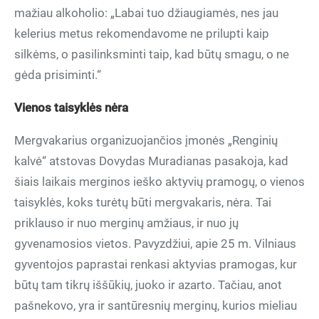
mažiau alkoholio: „Labai tuo džiaugiamės, nes jau
kelerius metus rekomendavome ne prilupti kaip
silkėms, o pasilinksminti taip, kad būtų smagu, o ne
gėda prisiminti.“
Vienos taisyklės nėra
Mergvakarius organizuojančios įmonės „Renginių
kalvė“ atstovas Dovydas Muradianas pasakoja, kad
šiais laikais merginos ieško aktyvių pramogų, o vienos
taisyklės, koks turėtų būti mergvakaris, nėra. Tai
priklauso ir nuo merginų amžiaus, ir nuo jų
gyvenamosios vietos. Pavyzdžiui, apie 25 m. Vilniaus
gyventojos paprastai renkasi aktyvias pramogas, kur
būtų tam tikrų iššūkių, juoko ir azarto. Tačiau, anot
pašnekovo, yra ir santūresnių merginų, kurios mieliau