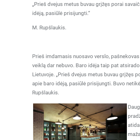
„Prieš dvejus metus buvau grįžęs porai savai
idėją, pasiūlė prisijungti.“
M. Rupšlaukis.
Prieš imdamasis nuosavo verslo, pašnekovas da
veiklą dar nebuvo. Baro idėja taip pat atsirado vi
Lietuvoje. „Prieš dvejus metus buvau grįžęs 
apie baro idėją, pasiūlė prisijungti. Buvo netikė
Rupšlaukis.
Daug 
pradž
atida
mažai