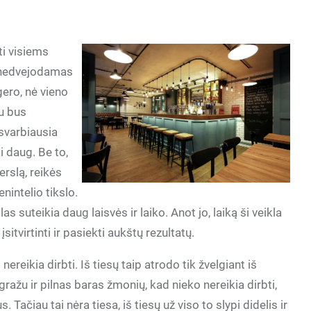
ti visiems
ė nedvejodamas
gero, nė vieno
lu bus
 svarbiausia
i daug. Be to,
erslą, reikės
nintelio tikslo.
suteikia daug laisvės ir laiko. Anot jo, laiką ši veikla
sitvirtinti ir pasiekti aukštų rezultatų.
ereikia dirbti. Iš tiesų taip atrodo tik žvelgiant iš
ražu ir pilnas baras žmonių, kad nieko nereikia dirbti,
s. Tačiau tai nėra tiesa, iš tiesų už viso to slypi didelis ir