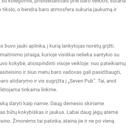
a, su kolegomis, prisidedančiais prie baro veiklos, sutaria
ro tikslo, o bendra baro atmosfera sukuria jaukumą ir
 buvo jauki aplinka, į kurią lankytojas norėtų grįžti.
aitinimo įstaiga, kurioje visiškai nelieka santykio su
uvo kokybė, atsispindinti visoje veikloje: nuo pateikiamų
iteisino ir šiuo metu baro vadovas gali pasidžiaugti,
aro atidarymo ir vis sugrįžta į „Seven Pub“. Tai, anot
plėtojama tinkama linkme.
viską daryti kaip namie. Daug dėmesio skiriame
mas būtų kokybiškas ir jaukus. Labai daug jėgų atėmė
ino. Žmonėms tai patinka, ateina jie ir ne po vieną