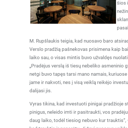
šios 
nežin
sklan
pasa
M. Rupšlaukis teigia, kad nuosavo baro atsirad
Verslo pradžią pašnekovas prisimena kaip baisų
laiko sau, o visas mintis buvo užvaldęs nuolatini
„Pradėjus verslą iš tiesų nebeliko asmeninio g
netgi buvo tapęs tarsi mano namais, kuriuose 
jame ir nakvoti, nes į visą veiklą reikėjo inves
dalijasi jis.
Vyras tikina, kad investuoti pinigai pradžioje s
pinigus, neleido imti ir pasitraukti, vos pradėjus
daug laiko, todėl tiesiog nebuvo kur trauktis“