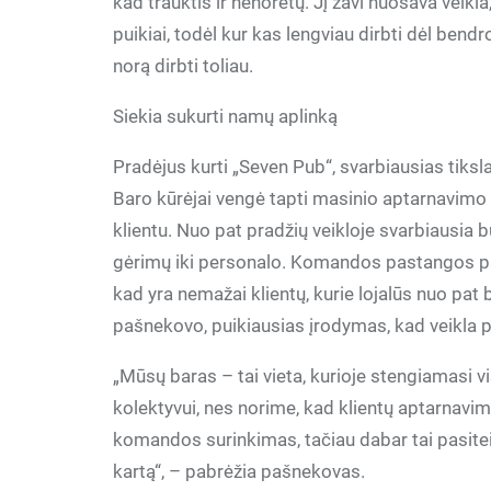
kad trauktis ir nenorėtų. Jį žavi nuosava veikl
puikiai, todėl kur kas lengviau dirbti dėl bend
norą dirbti toliau.
Siekia sukurti namų aplinką
Pradėjus kurti „Seven Pub“, svarbiausias tikslas
Baro kūrėjai vengė tapti masinio aptarnavimo m
klientu. Nuo pat pradžių veikloje svarbiausia b
gėrimų iki personalo. Komandos pastangos pas
kad yra nemažai klientų, kurie lojalūs nuo pat b
pašnekovo, puikiausias įrodymas, kad veikla 
„Mūsų baras – tai vieta, kurioje stengiamasi 
kolektyvui, nes norime, kad klientų aptarnavi
komandos surinkimas, tačiau dabar tai pasiteis
kartą“, – pabrėžia pašnekovas.