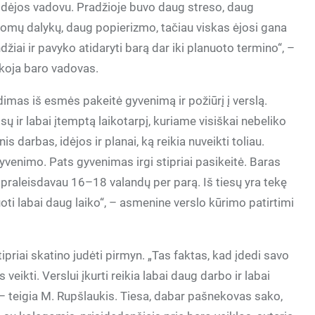
idėjos vadovu. Pradžioje buvo daug streso, daug
omų dalykų, daug popierizmo, tačiau viskas ėjosi gana
džiai ir pavyko atidaryti barą dar iki planuoto termino“, –
koja baro vadovas.
imas iš esmės pakeitė gyvenimą ir požiūrį į verslą.
 ir labai įtemptą laikotarpį, kuriame visiškai nebeliko
s darbas, idėjos ir planai, ką reikia nuveikti toliau.
yvenimo. Pats gyvenimas irgi stipriai pasikeitė. Baras
praleisdavau 16–18 valandų per parą. Iš tiesų yra tekę
tuoti labai daug laiko“, – asmenine verslo kūrimo patirtimi
tipriai skatino judėti pirmyn. „Tas faktas, kad įdedi savo
 veikti. Verslui įkurti reikia labai daug darbo ir labai
, – teigia M. Rupšlaukis. Tiesa, dabar pašnekovas sako,