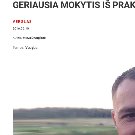
GERIAUSIA MOKYTIS IŠ PRA
VERSLAS
2016.06.10
Autorius:
Ieva Drungilaitė
Temos:
Vadyba
.