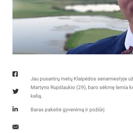
Jau pusantrų metų Klaipėdos senamiestyje užs
Martyno Rupšlaukio (29), baro sėkmę lemia kur
kelią.
Baras pakeitė gyvenimą ir požiūrį