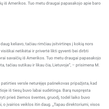
čių iš Amerikos. Tuo metu draugai papasakojo apie baro
ug keliavo, tačiau rimčiau įsitvirtinęs į kokią nors
siškai netikėtai ir privertė likti gyventi bei dirbti
porai savaičių iš Amerikos. Tuo metu draugai papasakojo
ta, tačiau sutikau ir likau čia, Lietuvoje“, – prisimena M.
patirties versle neturėjęs pašnekovas pripažįsta, kad
ioje iš tiesų buvo labai sudėtinga. Barą nuspręsta
ryti prieš žiemos šventes, gruodį, todėl laiko buvo
, o įvairios veiklos itin daug. „Tapau direktoriumi, visos