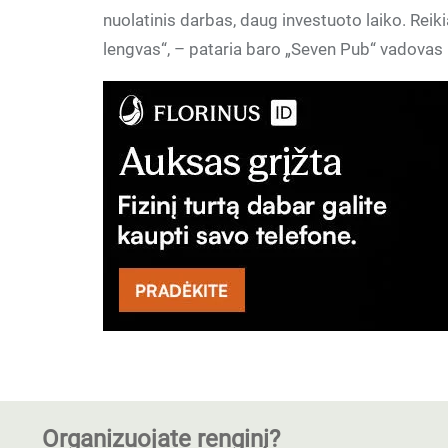
nuolatinis darbas, daug investuoto laiko. Reik
lengvas“, – pataria baro „Seven Pub“ vadovas
Organizuojate renginį?