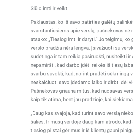
Siūlo imti ir veikti
Paklaustas, ko iš savo patirties galėtų palinkė
svarstantiesiems apie verslą, pašnekovas n
atsako: „Tiesiog imti ir daryti.“ Jo teigimu, ko 
verslo pradžia nėra lengva. Įsivažiuoti su vers
sudėtinga ir tam reikia pasiruošti, nusiteikti ir
nepamiršti, kad darbo įdėti reikės iš tiesų laba
svarbu suvokti, kad, norint pradėti sėkmingą v
neskaičiuoti savo įdedamo laiko ir dirbti dėl vie
Pašnekovas griauna mitus, kad nuosavas verslas 
kaip tik atima, bent jau pradžioje, kai siekiama į
„Daug kas svajoja, kad turint savo verslą nieko n
šalies. Ir mūsų veikloje daug kam atrodo, kad g
tiesiog pilstai gėrimus ir iš klientų gauni pinigu