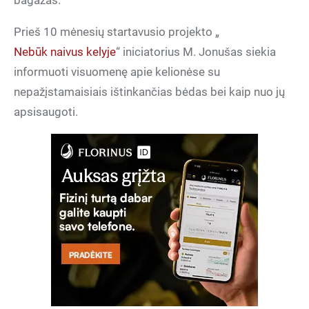
bagažas.
Prieš 10 mėnesių startavusio projekto „
Nebūk naivus kelyje
“ iniciatorius M. Jonušas siekia
informuoti visuomenę apie kelionėse su
nepažįstamaisiais ištinkančias bėdas bei kaip nuo jų
apsisaugoti.