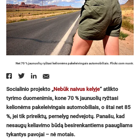
Net 70 % jaunuolių ryžtasi kelionėms pakeleivingais automobiliais. Flickr.com nuotr.
Socialinio projekto „
Nebūk naivus kelyje
“ atlikto
tyrimo duomenimis, kone 70 % jaunuolių ryžtasi
kelionėms pakeleivingais automobiliais, o štai net 85
%, jei tik prireiktų, pernelyg nedvejotų. Panašu, kad
nesaugų keliavimo būdą besirenkantiems paaugliams
tykantys pavojai – nė motais.