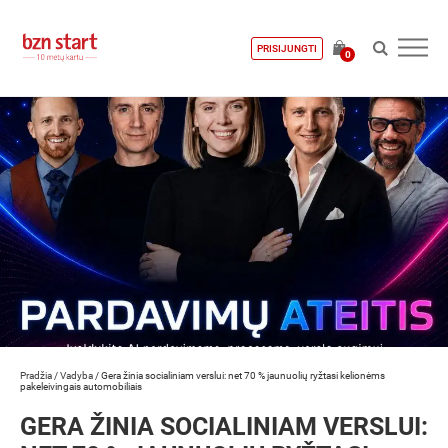
PRISIJUNGTI
0
Pradžia
/
Vadyba
/
Gera žinia socialiniam verslui: net 70 % jaunuolių ryžtasi kelionėms
pakeleivingais automobiliais
GERA ŽINIA SOCIALINIAM VERSLUI: