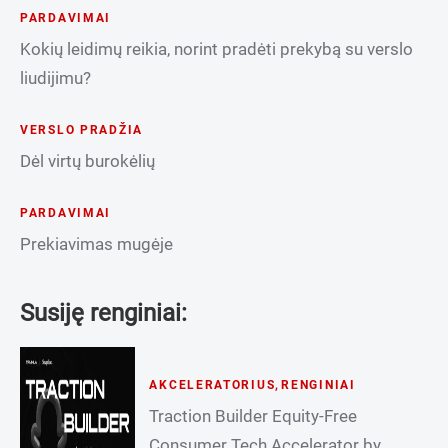
PARDAVIMAI
Kokių leidimų reikia, norint pradėti prekybą su verslo
liudijimu?
VERSLO PRADŽIA
Dėl virtų burokėlių
PARDAVIMAI
Prekiavimas mugėje
Susiję renginiai:
AKCELERATORIUS
,
RENGINIAI
Traction Builder Equity-Free
Consumer Tech Accelerator by