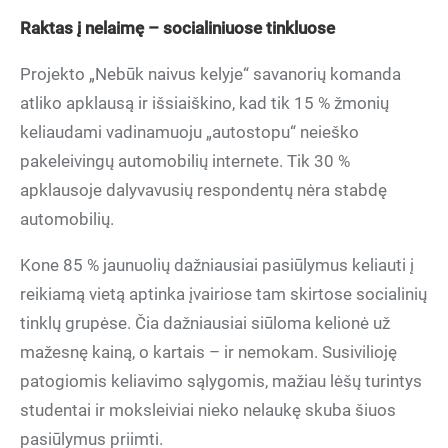
Raktas į nelaimę – socialiniuose tinkluose
Projekto „Nebūk naivus kelyje“ savanorių komanda
atliko apklausą ir išsiaiškino, kad tik 15 % žmonių
keliaudami vadinamuoju „autostopu“ neieško
pakeleivingų automobilių internete. Tik 30 %
apklausoje dalyvavusių respondentų nėra stabdę
automobilių.
Kone 85 % jaunuolių dažniausiai pasiūlymus keliauti į
reikiamą vietą aptinka įvairiose tam skirtose socialinių
tinklų grupėse. Čia dažniausiai siūloma kelionė už
mažesnę kainą, o kartais – ir nemokam. Susivilioję
patogiomis keliavimo sąlygomis, mažiau lėšų turintys
studentai ir moksleiviai nieko nelaukę skuba šiuos
pasiūlymus priimti.