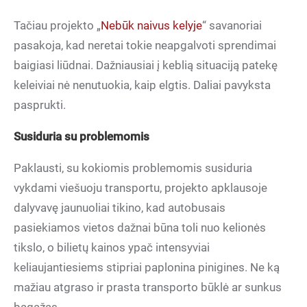
Tačiau projekto „
Nebūk naivus kelyje
“ savanoriai
pasakoja, kad neretai tokie neapgalvoti sprendimai
baigiasi liūdnai. Dažniausiai į keblią situaciją patekę
keleiviai nė nenutuokia, kaip elgtis. Daliai pavyksta
pasprukti.
Susiduria su problemomis
Paklausti, su kokiomis problemomis susiduria
vykdami viešuoju transportu, projekto apklausoje
dalyvavę jaunuoliai tikino, kad autobusais
pasiekiamos vietos dažnai būna toli nuo kelionės
tikslo, o bilietų kainos ypač intensyviai
keliaujantiesiems stipriai paplonina pinigines. Ne ką
mažiau atgraso ir prasta transporto būklė ar sunkus