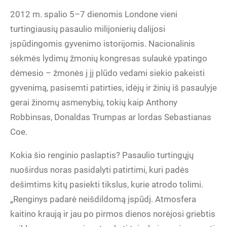
2012 m. spalio 5–7 dienomis Londone vieni
turtingiausių pasaulio milijonierių dalijosi
įspūdingomis gyvenimo istorijomis. Nacionalinis
sėkmės lydimų žmonių kongresas sulaukė ypatingo
dėmesio – žmonės į jį plūdo vedami siekio pakeisti
gyvenimą, pasisemti patirties, idėjų ir žinių iš pasaulyje
gerai žinomų asmenybių, tokių kaip Anthony
Robbinsas, Donaldas Trumpas ar lordas Sebastianas
Coe.
Kokia šio renginio paslaptis? Pasaulio turtingųjų
nuoširdus noras pasidalyti patirtimi, kuri padės
dešimtims kitų pasiekti tikslus, kurie atrodo tolimi.
„Renginys padarė neišdildomą įspūdį. Atmosfera
kaitino kraują ir jau po pirmos dienos norėjosi griebtis