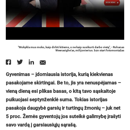
"Mokykla mus moko, kaip dirbti kitiems, o ne kaip susikurti darbo vietą", - Rohanas
Weerasighe‘as, milijonierius. bzn start fotomontažas
Gyvenimas – įdomiausia istorija, kurią kiekvienas
pasakojame skirtingai. Be to, jis yra nenuspėjamas –
vieną dieną esi plikas basas, o kitą tavo sąskaitoje
puikuojasi septynženklė suma. Tokias istorijas
pasakoja daugybė garsių ir turtingų žmonių – juk net
5 proc. Žemės gyventojų jos suteikė galimybę įrašyti
savo vardą į garsiausiųjų sąrašą.