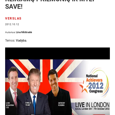
SAVE!
VERSLAS
2012.10.12
Autorius:
Lina Nikitinaitė
Temos:
Vadyba
.