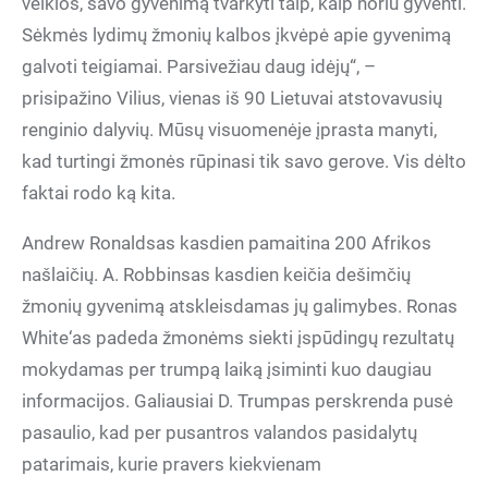
veiklos, savo gyvenimą tvarkyti taip, kaip noriu gyventi.
Sėkmės lydimų žmonių kalbos įkvėpė apie gyvenimą
galvoti teigiamai. Parsivežiau daug idėjų“, –
prisipažino Vilius, vienas iš 90 Lietuvai atstovavusių
renginio dalyvių. Mūsų visuomenėje įprasta manyti,
kad turtingi žmonės rūpinasi tik savo gerove. Vis dėlto
faktai rodo ką kita.
Andrew Ronaldsas kasdien pamaitina 200 Afrikos
našlaičių. A. Robbinsas kasdien keičia dešimčių
žmonių gyvenimą atskleisdamas jų galimybes. Ronas
White‘as padeda žmonėms siekti įspūdingų rezultatų
mokydamas per trumpą laiką įsiminti kuo daugiau
informacijos. Galiausiai D. Trumpas perskrenda pusė
pasaulio, kad per pusantros valandos pasidalytų
patarimais, kurie pravers kiekvienam