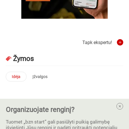
Tapk ekspertu!
Žymos
Idėja
Įžvalgos
Organizuojate renginį?
Tuomet „bzn start” gali pasiūlyti puikią galimybę
išviešinti Jūsų renginį ir padėti pritraukti potencialių