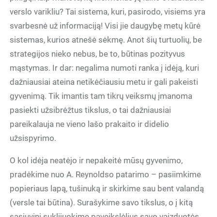
verslo varikliu? Tai sistema, kuri, pasirodo, visiems yra
svarbesnė už informaciją! Visi jie daugybę metų kūrė
sistemas, kurios atnešė sėkmę. Anot šių turtuolių, be
strategijos nieko nebus, be to, būtinas pozityvus
mąstymas. Ir dar: negalima numoti ranka į idėją, kuri
dažniausiai ateina netikėčiausiu metu ir gali pakeisti
gyvenimą. Tik imantis tam tikrų veiksmų įmanoma
pasiekti užsibrėžtus tikslus, o tai dažniausiai
pareikalauja ne vieno lašo prakaito ir didelio
užsispyrimo.
O kol idėja neatėjo ir nepakeitė mūsų gyvenimo,
pradėkime nuo A. Reynoldso patarimo – pasiimkime
popieriaus lapą, tušinuką ir skirkime sau bent valandą
(versle tai būtina). Surašykime savo tikslus, o į kitą
sąsiuvinį suklijuokime paveikslėlius savo vaizduotės