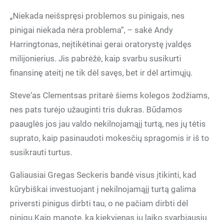
„Niekada neišspręsi problemos su pinigais, nes
pinigai niekada nėra problema“, – sakė Andy
Harringtonas, neįtikėtinai gerai oratorystę įvaldęs
milijonierius. Jis pabrėžė, kaip svarbu susikurti
finansinę ateitį ne tik dėl savęs, bet ir dėl artimųjų.
Steve‘as Clementsas pritarė šiems kolegos žodžiams,
nes pats turėjo užauginti tris dukras. Būdamos
paauglės jos jau valdo nekilnojamąjį turtą, nes jų tėtis
suprato, kaip pasinaudoti mokesčių spragomis ir iš to
susikrauti turtus.
Galiausiai Gregas Seckeris bandė visus įtikinti, kad
kūrybiškai investuojant į nekilnojamąjį turtą galima
priversti pinigus dirbti tau, o ne pačiam dirbti dėl
pinigų.Kaip manote, ką kiekvienas jų laiko svarbiausiu