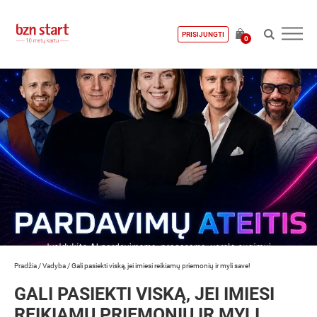
PRISIJUNGTI
0
Pradžia
/
Vadyba
/
Gali pasiekti viską, jei imiesi reikiamų priemonių ir myli save!
GALI PASIEKTI VISKĄ, JEI IMIESI
REIKIAMŲ PRIEMONIŲ IR MYLI