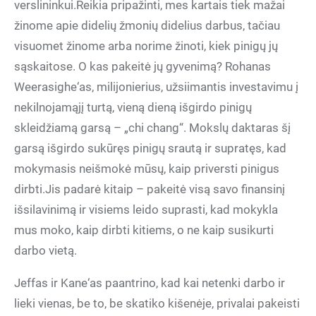
verslininkui.Reikia pripažinti, mes kartais tiek mažai
žinome apie didelių žmonių didelius darbus, tačiau
visuomet žinome arba norime žinoti, kiek pinigų jų
sąskaitose. O kas pakeitė jų gyvenimą? Rohanas
Weerasighe‘as, milijonierius, užsiimantis investavimu į
nekilnojamąjį turtą, vieną dieną išgirdo pinigų
skleidžiamą garsą – „chi chang“. Mokslų daktaras šį
garsą išgirdo sukūręs pinigų srautą ir supratęs, kad
mokymasis neišmokė mūsų, kaip priversti pinigus
dirbti.Jis padarė kitaip – pakeitė visą savo finansinį
išsilavinimą ir visiems leido suprasti, kad mokykla
mus moko, kaip dirbti kitiems, o ne kaip susikurti
darbo vietą.
Jeffas ir Kane‘as paantrino, kad kai netenki darbo ir
lieki vienas, be to, be skatiko kišenėje, privalai pakeisti