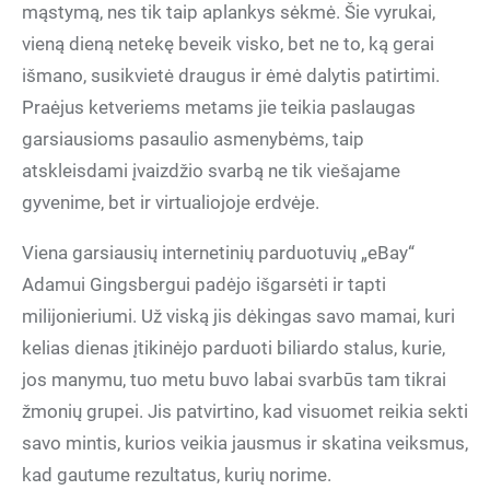
mąstymą, nes tik taip aplankys sėkmė. Šie vyrukai,
vieną dieną netekę beveik visko, bet ne to, ką gerai
išmano, susikvietė draugus ir ėmė dalytis patirtimi.
Praėjus ketveriems metams jie teikia paslaugas
garsiausioms pasaulio asmenybėms, taip
atskleisdami įvaizdžio svarbą ne tik viešajame
gyvenime, bet ir virtualiojoje erdvėje.
Viena garsiausių internetinių parduotuvių „eBay“
Adamui Gingsbergui padėjo išgarsėti ir tapti
milijonieriumi. Už viską jis dėkingas savo mamai, kuri
kelias dienas įtikinėjo parduoti biliardo stalus, kurie,
jos manymu, tuo metu buvo labai svarbūs tam tikrai
žmonių grupei. Jis patvirtino, kad visuomet reikia sekti
savo mintis, kurios veikia jausmus ir skatina veiksmus,
kad gautume rezultatus, kurių norime.