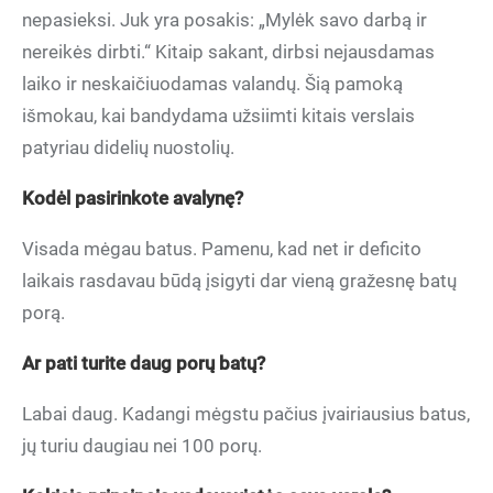
nepasieksi. Juk yra posakis: „Mylėk savo darbą ir
nereikės dirbti.“ Kitaip sakant, dirbsi nejausdamas
laiko ir neskaičiuodamas valandų. Šią pamoką
išmokau, kai bandydama užsiimti kitais verslais
patyriau didelių nuostolių.
Kodėl pasirinkote avalynę?
Visada mėgau batus. Pamenu, kad net ir deficito
laikais rasdavau būdą įsigyti dar vieną gražesnę batų
porą.
Ar pati turite daug porų batų?
Labai daug. Kadangi mėgstu pačius įvairiausius batus,
jų turiu daugiau nei 100 porų.