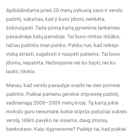
Apibūdindama prieš 20 metų įvykusią savo ir verslo
pažintį, sakyčiau, kad ji buvo įdomi, netikėta,
šokiruojanti. Tada pirmą kartą gyvenime lankėmės
pasaulinėje batų parodoje. Tai buvo rimtas iššūkis,
tačiau pažintis man patiko. Patiko tuo, kad reikėjo
viską atrasti, sugalvoti ir nuspėti patiems. Tai buvo
įdomu, nepatirta. Nežinojome nei ko bijoti, nei ko
laukti, tikėtis.
Manau, kad verslo pasaulyje svarbi ne vien pirminė
pažintis. Puikiai pamenu gerokai stipresnę pažintį,
vadinamąją 2008–2009 metų krizę. Tą kartą jokie
mokslo guru nenumatė, kokie stiprūs pokyčiai sukrės
verslą. Išlikti pavyko ne visiems, daug įmonių
bankrutavo. Kaip išgyvenome? Padėjo tai, kad puikiai