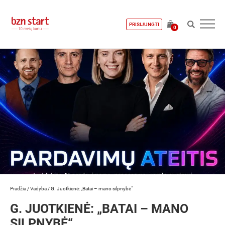
PRISIJUNGTI
0
Pradžia
/
Vadyba
/
G. Juotkienė: „Batai – mano silpnybė“
G. JUOTKIENĖ: „BATAI – MANO
SILPNYBĖ“