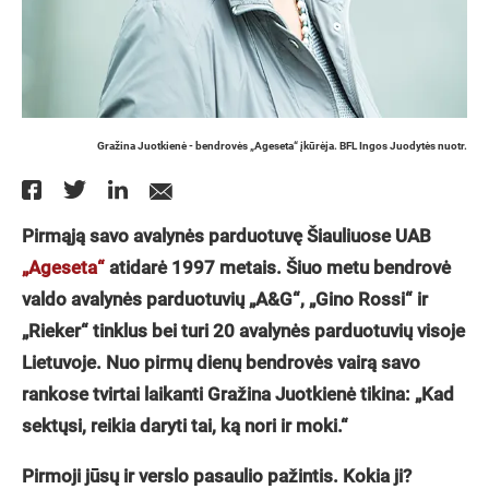
Gražina Juotkienė - bendrovės „Ageseta“ įkūrėja. BFL Ingos Juodytės nuotr.
Pirmąją savo avalynės parduotuvę Šiauliuose UAB
„Ageseta“
atidarė 1997 metais. Šiuo metu bendrovė
valdo avalynės parduotuvių „A&G“, „Gino Rossi“ ir
„Rieker“ tinklus bei turi 20 avalynės parduotuvių visoje
Lietuvoje. Nuo pirmų dienų bendrovės vairą savo
rankose tvirtai laikanti Gražina Juotkienė tikina: „Kad
sektųsi, reikia daryti tai, ką nori ir moki.“
Pirmoji jūsų ir verslo pasaulio pažintis. Kokia ji?