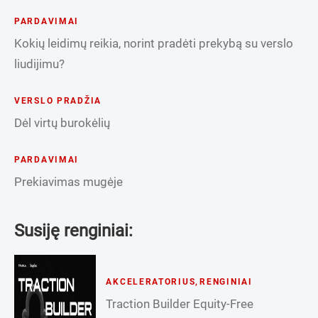
PARDAVIMAI
Kokių leidimų reikia, norint pradėti prekybą su verslo
liudijimu?
VERSLO PRADŽIA
Dėl virtų burokėlių
PARDAVIMAI
Prekiavimas mugėje
Susiję renginiai:
AKCELERATORIUS
,
RENGINIAI
Traction Builder Equity-Free