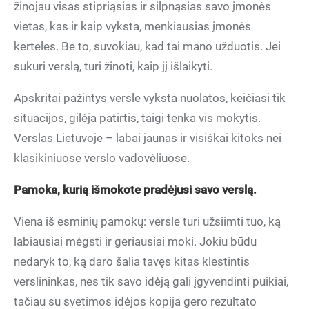
žinojau visas stipriąsias ir silpnąsias savo įmonės
vietas, kas ir kaip vyksta, menkiausias įmonės
kerteles. Be to, suvokiau, kad tai mano užduotis. Jei
sukuri verslą, turi žinoti, kaip jį išlaikyti.
Apskritai pažintys versle vyksta nuolatos, keičiasi tik
situacijos, gilėja patirtis, taigi tenka vis mokytis.
Verslas Lietuvoje – labai jaunas ir visiškai kitoks nei
klasikiniuose verslo vadovėliuose.
Pamoka, kurią išmokote pradėjusi savo verslą.
Viena iš esminių pamokų: versle turi užsiimti tuo, ką
labiausiai mėgsti ir geriausiai moki. Jokiu būdu
nedaryk to, ką daro šalia tavęs kitas klestintis
verslininkas, nes tik savo idėją gali įgyvendinti puikiai,
tačiau su svetimos idėjos kopija gero rezultato