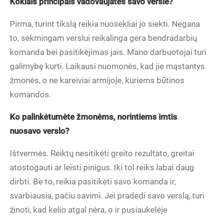
Kokiais principais vadovaujatės savo versle?
Pirma, turint tikslą reikia nuosekliai jo siekti. Negana
to, sėkmingam verslui reikalinga gera bendradarbių
komanda bei pasitikėjimas jais. Mano darbuotojai turi
galimybę kurti. Laikausi nuomonės, kad jie mąstantys
žmonės, o ne kareiviai armijoje, kuriems būtinos
komandos.
Ko palinkėtumėte žmonėms, norintiems imtis
nuosavo verslo?
Ištvermės. Reiktų nesitikėti greito rezultato, greitai
atostogauti ar leisti pinigus. Iki tol reiks labai daug
dirbti. Be to, reikia pasitikėti savo komanda ir,
svarbiausia, pačiu savimi. Jei pradedi savo verslą, turi
žinoti, kad kelio atgal nėra, o ir pusiaukelėje