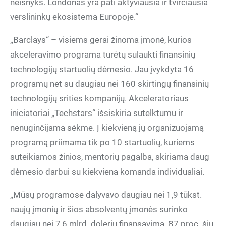
neišnyks. Londonas yra pati aktyviausia ir tvirčiausia
verslininkų ekosistema Europoje.“
„Barclays“ – visiems gerai žinoma įmonė, kurios
akceleravimo programa turėtų sulaukti finansinių
technologijų startuolių dėmesio. Jau įvykdyta 16
programų net su daugiau nei 160 skirtingų finansinių
technologijų srities kompanijų. Akceleratoriaus
iniciatoriai „Techstars“ išsiskiria sutelktumu ir
nenuginčijama sėkme. Į kiekvieną jų organizuojamą
programą priimama tik po 10 startuolių, kuriems
suteikiamos žinios, mentorių pagalba, skiriama daug
dėmesio darbui su kiekviena komanda individualiai.
„Mūsų programose dalyvavo daugiau nei 1,9 tūkst.
naujų įmonių ir šios absolventų įmonės surinko
daugiau nei 7,6 mlrd. dolerių finansavimą. 87 proc. šių