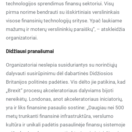
technologijos sprendimus finansų sektoriui. Visų
pirma norime bendrauti su išskirtiniais verslininkais
visose finansinių technologijų srityse. Ypač laukiame
mažumų ir moterų verslininkių paraiškų“, – atskleidžia
organizatoriai.
Didžiausi pranašumai
Organizatoriai neslepia susiduriantys su norinčiųjų
dalyvauti susirūpinimu dėl dabartinės Didžiosios
Britanijos politinės padėties. Vis dėlto jie patikina, kad
„Brexit“ procesų akceleratoriaus dalyviams bijoti
nereikėtų. Londonas, anot akceleratoriaus iniciatorių,
yra ir liks finansine pasaulio sostine: „Daugiau nei 500
metų trunkanti finansinė infrastruktūra, verslumo
kultūra ir unikali padėtis pasaulinėje finansų sistemoje