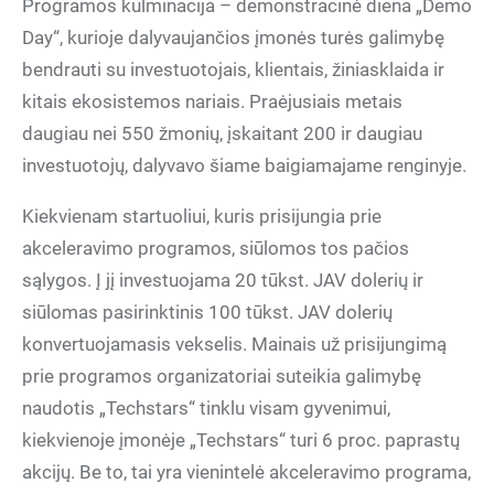
Programos kulminacija – demonstracinė diena „Demo
Day“, kurioje dalyvaujančios įmonės turės galimybę
bendrauti su investuotojais, klientais, žiniasklaida ir
kitais ekosistemos nariais. Praėjusiais metais
daugiau nei 550 žmonių, įskaitant 200 ir daugiau
investuotojų, dalyvavo šiame baigiamajame renginyje.
Kiekvienam startuoliui, kuris prisijungia prie
akceleravimo programos, siūlomos tos pačios
sąlygos. Į jį investuojama 20 tūkst. JAV dolerių ir
siūlomas pasirinktinis 100 tūkst. JAV dolerių
konvertuojamasis vekselis. Mainais už prisijungimą
prie programos organizatoriai suteikia galimybę
naudotis „Techstars“ tinklu visam gyvenimui,
kiekvienoje įmonėje „Techstars“ turi 6 proc. paprastų
akcijų. Be to, tai yra vienintelė akceleravimo programa,