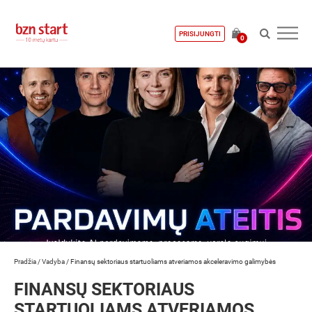
PRISIJUNGTI
0
Pradžia
/
Vadyba
/
Finansų sektoriaus startuoliams atveriamos akceleravimo galimybės
FINANSŲ SEKTORIAUS
STARTUOLIAMS ATVERIAMOS