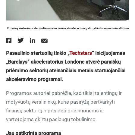
Finansų sektoriaus startuoliams atveriamos akceleravimo galimybės Iš asmeninio albumo
Pasaulinio startuolių tinklo „
Techstars
“ inicijuojamas
„Barclays“ akceleratorius Londone atvėrė paraiškų
priėmimo sektorių ateinančiais metais startuojančiai
akceleravimo programai.
Programos autoriai pabrėžia, kad tikisi talentingų ir
motyvuotų verslininkų, kurie pasiryžę pertvarkyti
finansų sektorių ir prisidėti prie įmonėms ir
vartotojams skirtų paslaugų tobulinimo.
Jau patikrinta programa