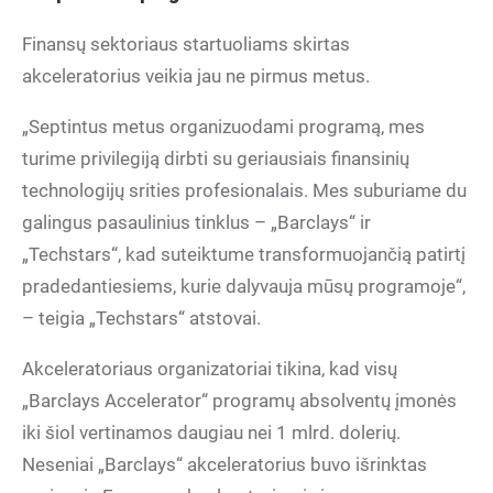
Finansų sektoriaus startuoliams skirtas
akceleratorius veikia jau ne pirmus metus.
„Septintus metus organizuodami programą, mes
turime privilegiją dirbti su geriausiais finansinių
technologijų srities profesionalais. Mes suburiame du
galingus pasaulinius tinklus – „Barclays“ ir
„Techstars“, kad suteiktume transformuojančią patirtį
pradedantiesiems, kurie dalyvauja mūsų programoje“,
– teigia „Techstars“ atstovai.
Akceleratoriaus organizatoriai tikina, kad visų
„Barclays Accelerator“ programų absolventų įmonės
iki šiol vertinamos daugiau nei 1 mlrd. dolerių.
Neseniai „Barclays“ akceleratorius buvo išrinktas