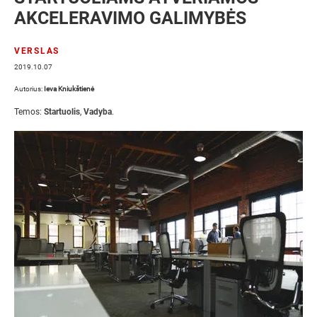
AKCELERAVIMO GALIMYBĖS
VERSLAS
2019.10.07
Autorius:
Ieva Kniukštienė
Temos:
Startuolis
,
Vadyba
.