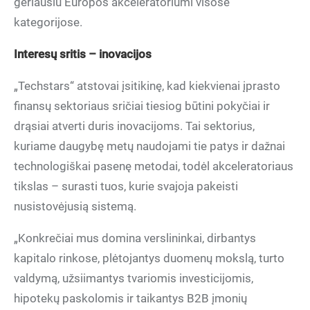
geriausiu Europos akceleratoriumi visose
kategorijose.
Interesų sritis – inovacijos
„Techstars“ atstovai įsitikinę, kad kiekvienai įprasto
finansų sektoriaus sričiai tiesiog būtini pokyčiai ir
drąsiai atverti duris inovacijoms. Tai sektorius,
kuriame daugybę metų naudojami tie patys ir dažnai
technologiškai pasenę metodai, todėl akceleratoriaus
tikslas – surasti tuos, kurie svajoja pakeisti
nusistovėjusią sistemą.
„Konkrečiai mus domina verslininkai, dirbantys
kapitalo rinkose, plėtojantys duomenų mokslą, turto
valdymą, užsiimantys tvariomis investicijomis,
hipotekų paskolomis ir taikantys B2B įmonių