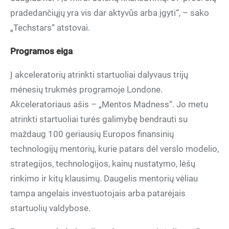
pradedančiųjų yra vis dar aktyvūs arba įgyti“, – sako
„Techstars“ atstovai.
Programos eiga
Į akceleratorių atrinkti startuoliai dalyvaus trijų
mėnesių trukmės programoje Londone.
Akceleratoriaus ašis – „Mentos Madness“. Jo metu
atrinkti startuoliai turės galimybę bendrauti su
maždaug 100 geriausių Europos finansinių
technologijų mentorių, kurie patars dėl verslo modelio,
strategijos, technologijos, kainų nustatymo, lėšų
rinkimo ir kitų klausimų. Daugelis mentorių vėliau
tampa angelais investuotojais arba patarėjais
startuolių valdybose.