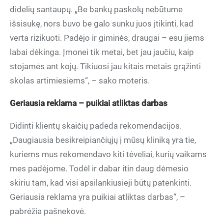
didelių santaupų. „Be bankų paskolų nebūtume
išsisukę, nors buvo be galo sunku juos įtikinti, kad
verta rizikuoti. Padėjo ir giminės, draugai – esu jiems
labai dėkinga. Įmonei tik metai, bet jau jaučiu, kaip
stojamės ant kojų. Tikiuosi jau kitais metais grąžinti
skolas artimiesiems“, – sako moteris.
Geriausia reklama – puikiai atliktas darbas
Didinti klientų skaičių padeda rekomendacijos.
„Daugiausia besikreipiančiųjų į mūsų kliniką yra tie,
kuriems mus rekomendavo kiti tėveliai, kurių vaikams
mes padėjome. Todėl ir dabar itin daug dėmesio
skiriu tam, kad visi apsilankiusieji būtų patenkinti.
Geriausia reklama yra puikiai atliktas darbas“, –
pabrėžia pašnekovė.