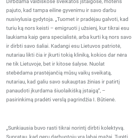
Dirbdama valdiškose sveikatos įstaigose, moteris
pajuto, kad tampa eiline gyvenimu ir savo darbu
nusivylusia gydytoja. „Tuomet ir pradėjau galvoti, kad
turiu ką nors keisti – emigruoti į užsienį, kur tikrai esu
laukiama kaip gera specialistė, arba kurti ką nors savo
ir dirbti savo šaliai. Kadangi esu Lietuvos patriotė,
nutariau likti čia ir įkurti tokią kliniką, kokios dar nėra
ne tik Lietuvoje, bet ir kitose šalyse. Nuolat
stebėdama prastėjančią mūsų vaikų sveikatą,
nutariau, kad galiu savo sukauptas žinias ir patirtį
panaudoti įkurdama šiuolaikišką įstaigą“, –
pasirinkimą pradėti verslą pagrindžia I. Būtienė.
„Sunkiausia buvo rasti tikrai norintį dirbti kolektyvą.
Supratau, kad gerų darbuotojų yra labai mažai. Turėti