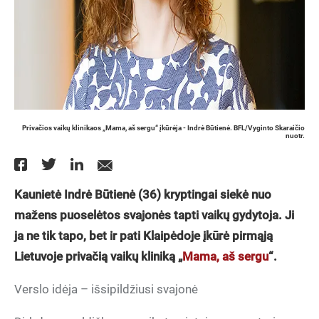
Privačios vaikų klinikaos „Mama, aš sergu“ įkūrėja - Indrė Būtienė. BFL/Vyginto Skaraičio
nuotr.
Kaunietė Indrė Būtienė (36) kryptingai siekė nuo
mažens puoselėtos svajonės tapti vaikų gydytoja. Ji
ja ne tik tapo, bet ir pati Klaipėdoje įkūrė pirmąją
Lietuvoje privačią vaikų kliniką „
Mama, aš sergu
“.
Verslo idėja – išsipildžiusi svajonė