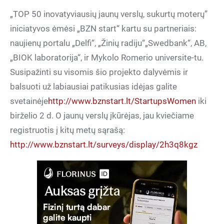
„TOP 50 inovatyviausių jaunų verslų, sukurtų moterų”
iniciatyvos ėmėsi „BZN start“ kartu su partneriais:
naujienų portalu „Delfi“, „Žinių radiju“„Swedbank“, AB,
„BIOK laboratorija“, ir Mykolo Romerio universite-tu.
Susipažinti su visomis šio projekto dalyvėmis ir
balsuoti už labiausiai patikusias idėjas galite
svetainėje
http://www.bznstart.lt/StartupsWomen
iki
birželio 2 d. O jaunų verslų įkūrėjas, jau kviečiame
registruotis į kitų metų sąrašą:
http://www.bznstart.lt/surveys/display/2h3q8kgz