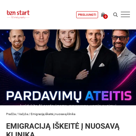
PRISIJUNGTI
0
Pradžia
/
Vadyba
/
Emigraciją iškeitė į nuosavą klinika
EMIGRACIJĄ IŠKEITĖ Į NUOSAVĄ
KLINIKA