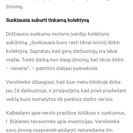
žmonių.
Sunkiausia suburti tinkamą kolektyvą
Didžiausiu sunkumu moteris įvardijo kolektyvo
subūrimą. „Sunkiausia buvo rasti tikrai norintį dirbti
kolektyvą. Supratau, kad gerų darbuotojų yra labai
mažai. Turėti darbą nori daug žmonių, bet tikrai dirbti
– vienetai“, – patirtimi dalijasi pašnekovė.
Verslininkė džiaugiasi, kad šiuo metu klinikoje dirba
jau 24 darbuotojai, ir prisipažįsta, kad prieš pradedant
veiklą buvo numatytos tik penkios darbo vie-tos.
Kalbėdami apie verslo pradžios iššūkius ir sunkumus,
I. Būtienės teiravomės apie investicijas. Verslininkė
savo įmonę nusprendė atidaryti neturėdama itin