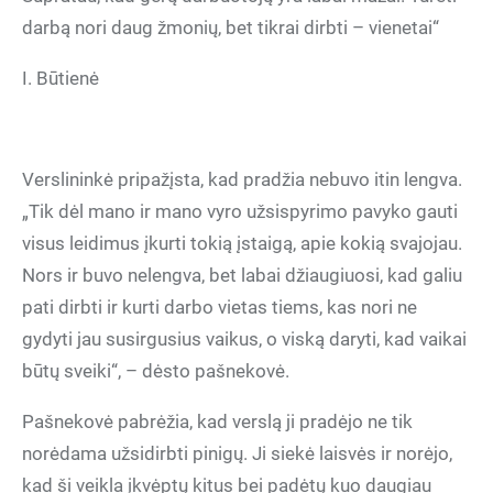
darbą nori daug žmonių, bet tikrai dirbti – vienetai“
I. Būtienė
Verslininkė pripažįsta, kad pradžia nebuvo itin lengva.
„Tik dėl mano ir mano vyro užsispyrimo pavyko gauti
visus leidimus įkurti tokią įstaigą, apie kokią svajojau.
Nors ir buvo nelengva, bet labai džiaugiuosi, kad galiu
pati dirbti ir kurti darbo vietas tiems, kas nori ne
gydyti jau susirgusius vaikus, o viską daryti, kad vaikai
būtų sveiki“, – dėsto pašnekovė.
Pašnekovė pabrėžia, kad verslą ji pradėjo ne tik
norėdama užsidirbti pinigų. Ji siekė laisvės ir norėjo,
kad ši veikla įkvėptų kitus bei padėtų kuo daugiau