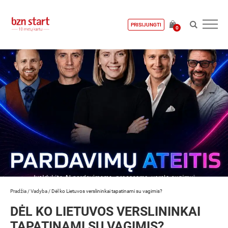
PRISIJUNGTI
0
Pradžia
/
Vadyba
/
Dėl ko Lietuvos verslininkai tapatinami su vagimis?
DĖL KO LIETUVOS VERSLININKAI
TAPATINAMI SU VAGIMIS?