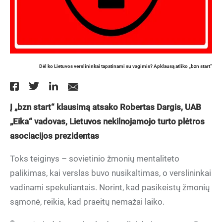
Dėl ko Lietuvos verslininkai tapatinami su vagimis? Apklausą atliko „bzn start”
Į „bzn start“ klausimą atsako Robertas Dargis, UAB
„Eika“ vadovas, Lietuvos nekilnojamojo turto plėtros
asociacijos prezidentas
Toks teiginys – sovietinio žmonių mentaliteto
palikimas, kai verslas buvo nusikaltimas, o verslininkai
vadinami spekuliantais. Norint, kad pasikeistų žmonių
sąmonė, reikia, kad praeitų nemažai laiko.