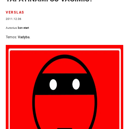
VERSLAS
2011.12.06
Autorius:
bzn start
Temos:
Vadyba
.