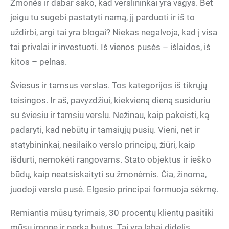
Žmonės ir dabar sako, kad verslininkai yra vagys. Bet
jeigu tu sugebi pastatyti namą, jį parduoti ir iš to
uždirbi, argi tai yra blogai? Niekas negalvoja, kad į visa
tai privalai ir investuoti. Iš vienos pusės – išlaidos, iš
kitos – pelnas.
Šviesus ir tamsus verslas. Tos kategorijos iš tikrųjų
teisingos. Ir aš, pavyzdžiui, kiekvieną dieną susiduriu
su šviesiu ir tamsiu verslu. Nežinau, kaip pakeisti, ką
padaryti, kad nebūtų ir tamsiųjų pusių. Vieni, net ir
statybininkai, nesilaiko verslo principų, žiūri, kaip
išdurti, nemokėti rangovams. Stato objektus ir ieško
būdų, kaip neatsiskaityti su žmonėmis. Čia, žinoma,
juodoji verslo pusė. Elgesio principai formuoja sėkmę.
Remiantis mūsų tyrimais, 30 procentų klientų pasitiki
mūsų įmone ir perka butus. Tai yra labai didelis